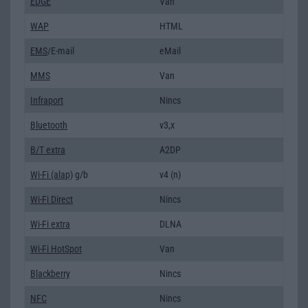
EDGE
Van
WAP
HTML
EMS
/E-mail
eMail
MMS
Van
Infraport
Nincs
Bluetooth
v3,x
B/T extra
A2DP
Wi-Fi (alap)
g/b
v4 (n)
Wi-Fi Direct
Nincs
Wi-Fi extra
DLNA
Wi-Fi HotSpot
Van
Blackberry
Nincs
NFC
Nincs