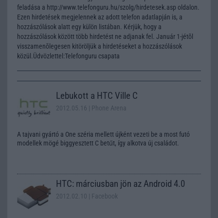
feladása a http://www.telefonguru.hu/szolg/hirdetesek.asp oldalon.
Ezen hirdetések megjelennek az adott telefon adatlapján is, a
hozzászólások alatt egy külön listában. Kérjük, hogy a
hozzászólások között több hirdetést ne adjanak fel. Január 1-jétõl
visszamenõlegesen kitöröljük a hirdetéseket a hozzászólások
közül.Üdvözlettel:Telefonguru csapata
Lebukott a HTC Ville C
2012.05.16
| Phone Arena
A tajvani gyártó a One széria mellett újként vezeti be a most futó
modellek mögé biggyesztett C betűt, így alkotva új családot.
HTC: márciusban jön az Android 4.0
2012.02.10
| Facebook