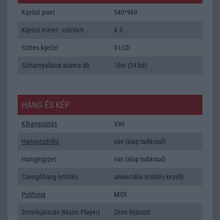
Kijelző pixel
540*960
Kijelző méret - col/inch
4.3
Színes kijelző
S-LCD
Színárnyalatok száma db
16m (24 bit)
HANG ÉS KÉP
Kihangositás
Van
Hangvezérlés
van (alap tudással)
Hangjegyzet
van (alap tudással)
Csengőhang letöltés
univerzális letöltés kezelõ
Polifonia
MIDI
Zenelejátszás (Music Player)
Zene lejátszó