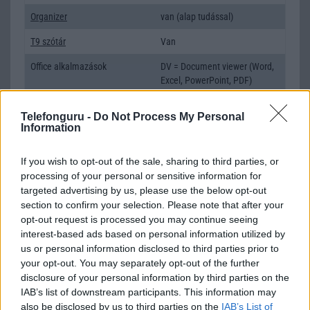
Organizer
van (alap tudással)
T9 szótár
Van
Office alkalmazások
DV = Document viewer (Word,
Excel, PowerPoint, PDF)
Iránytũ
ecompass
Telefonguru -
Do Not Process My Personal
Information
Extrák
Nincs
EGYÉB
If you wish to opt-out of the sale, sharing to third parties, or
processing of your personal or sensitive information for
Vibra jelzés
Van
targeted advertising by us, please use the below opt-out
section to confirm your selection. Please note that after your
SIM típus
miniSIM
opt-out request is processed you may continue seeing
interest-based ads based on personal information utilized by
SIM-ek száma
1
us or personal information disclosed to third parties prior to
Flight mode
Van
your opt-out. You may separately opt-out of the further
disclosure of your personal information by third parties on the
Terület
T-Mobile
IAB’s list of downstream participants. This information may
also be disclosed by us to third parties on the
IAB’s List of
Funkciók
3,x HTC Sense kezelõfelületel