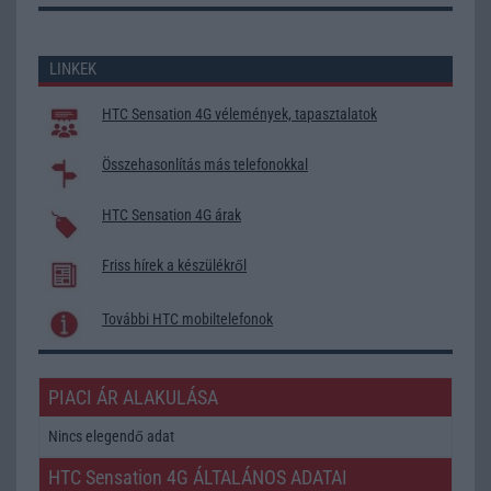
LINKEK
HTC Sensation 4G vélemények, tapasztalatok
Összehasonlítás más telefonokkal
HTC Sensation 4G árak
Friss hírek a készülékről
További HTC mobiltelefonok
PIACI ÁR ALAKULÁSA
Nincs elegendő adat
HTC Sensation 4G ÁLTALÁNOS ADATAI