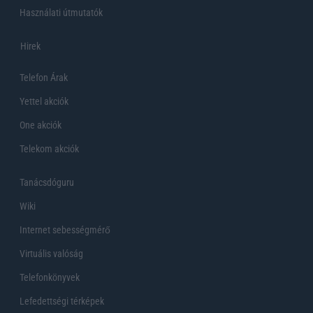
Használati útmutatók
Hirek
Telefon Árak
Yettel akciók
One akciók
Telekom akciók
Tanácsdóguru
Wiki
Internet sebességmérő
Virtuális valóság
Telefonkönyvek
Lefedettségi térképek