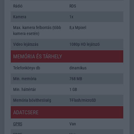
Rádió
RDS
Kamera
1x
Max. kamera felbontás (több
8,x Mpixel
kamera esetén)
Video lejátszás
1080p HD lejátszó
MEMÓRIA ÉS TÁRHELY
Telefonkönyv db
dinamikus
Min. memória
768 MB
Min. háttértár
1 GB
Memória bővíthetőség
T-Flash/microSD
ADATCSERE
GPRS
Van