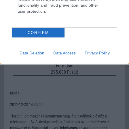
functionality and fraud prevention, and other
Apple iPhone 17
user protection.
CONFIRM
Data Deletion
Data Access
Privacy Policy
Euro Gsm
295.000 Ft (új)
Mod1
2011-12-23 14:40:00
Tisztelt Forumozónk!Hamarosan nagy átalakulások elé néz a
telefonguru. Az új design mellett, átalakítjuk az apróhirdetések
rendszerét is.Mostantól ingyen lehetséges az apróhirdetések