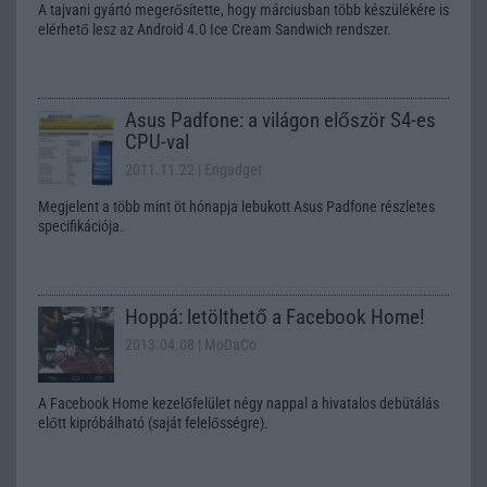
A tajvani gyártó megerősítette, hogy márciusban több készülékére is
elérhető lesz az Android 4.0 Ice Cream Sandwich rendszer.
Asus Padfone: a világon először S4-es
CPU-val
2011.11.22
| Engadget
Megjelent a több mint öt hónapja lebukott Asus Padfone részletes
specifikációja.
Hoppá: letölthető a Facebook Home!
2013.04.08
| MoDaCo
A Facebook Home kezelőfelület négy nappal a hivatalos debütálás
előtt kipróbálható (saját felelősségre).