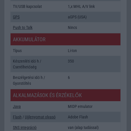
TV/USB kapcsolat
1,x MHL A/V link
GPS
aGPS (USA)
Push to Talk
Nincs
AKKUMULÁTOR
Típus
Li-Ion
Készenléti idő h /
350
Cserélhetőség
Beszélgetési idő h /
6
Gyorstöltés
ALKALMAZÁSOK ÉS ÉRZÉKELŐK
Java
MIDP emulator
Flash
/
Ujjlenyomat olvasó
Adobe Flash
SNS integráció
van (alap tudással)