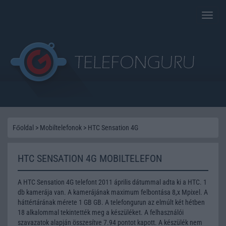
Toggle
naviga
Főoldal
>
Mobiltelefonok
>
HTC Sensation 4G
HTC SENSATION 4G MOBILTELEFON
A HTC Sensation 4G telefont 2011 április dátummal adta ki a HTC. 1
db kamerája van. A kamerájának maximum felbontása 8,x Mpixel. A
háttértárának mérete 1 GB GB. A telefongurun az elmúlt két hétben
18 alkalommal tekintették meg a készüléket. A felhasználói
szavazatok alapján összesítve 7.94 pontot kapott. A készülék nem