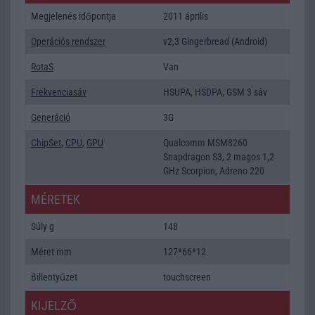
Megjelenés időpontja
2011 április
Operációs rendszer
v2,3 Gingerbread (Android)
RotaS
Van
Frekvenciasáv
HSUPA, HSDPA, GSM 3 sáv
Generáció
3G
ChipSet
,
CPU
,
GPU
Qualcomm MSM8260
Snapdragon S3, 2 magos 1,2
GHz Scorpion, Adreno 220
MÉRETEK
Súly g
148
Méret mm
127*66*12
Billentyűzet
touchscreen
KIJELZŐ