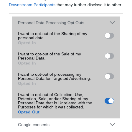
Downstream Participants
that may further disclose it to other
rendelkezik!
third parties.
Brand
Nincs
Please note that this website/app uses one or more Google
Personal Data Processing Opt Outs
Védelem
Nincs
services and may gather and store information including but
not limited to your visit or usage behaviour. You may click to
I want to opt-out of the Sharing of my
Limited Edition
Nincs
personal data.
grant or deny consent to Google and its third-party tags to
Opted In
use your data for below specified purposes in below Google
SAR
1,29
consent section.
I want to opt-out of the Sale of my
N/A = Nincs adat. Legutóbbi frissítés: 2026-07-13 19:00:00
Personal Data.
Opted In
I want to opt-out of processing my
Personal Data for Targeted Advertising.
Opted In
I want to opt-out of Collection, Use,
Retention, Sale, and/or Sharing of my
Personal Data that Is Unrelated with the
Új és Használt GSM kiemelt ajánlatok
Purposes for which it was collected.
Opted Out
Apple iPhone 17 Pro
Google consents