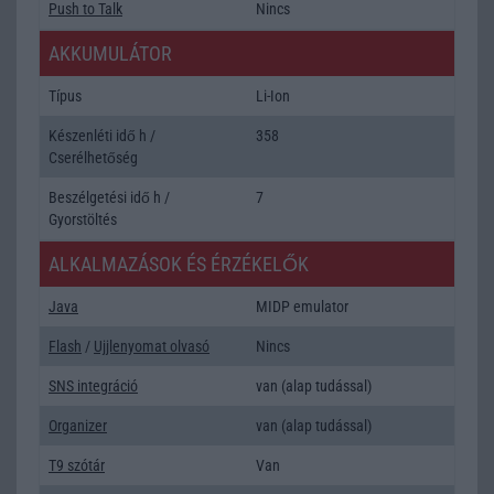
Push to Talk
Nincs
AKKUMULÁTOR
Típus
Li-Ion
Készenléti idő h /
358
Cserélhetőség
Beszélgetési idő h /
7
Gyorstöltés
ALKALMAZÁSOK ÉS ÉRZÉKELŐK
Java
MIDP emulator
Flash
/
Ujjlenyomat olvasó
Nincs
SNS integráció
van (alap tudással)
Organizer
van (alap tudással)
T9 szótár
Van