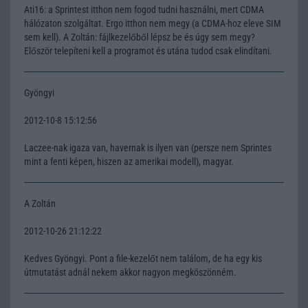
Ati16: a Sprintest itthon nem fogod tudni használni, mert CDMA
hálózaton szolgáltat. Ergo itthon nem megy (a CDMA-hoz eleve SIM
sem kell). A Zoltán: fájlkezelőből lépsz be és úgy sem megy?
Először telepíteni kell a programot és utána tudod csak elindítani.
Gyöngyi
2012-10-8 15:12:56
Laczee-nak igaza van, havernak is ilyen van (persze nem Sprintes
mint a fenti képen, hiszen az amerikai modell), magyar.
A Zoltán
2012-10-26 21:12:22
Kedves Gyöngyi. Pont a file-kezelőt nem találom, de ha egy kis
útmutatást adnál nekem akkor nagyon megköszönném.