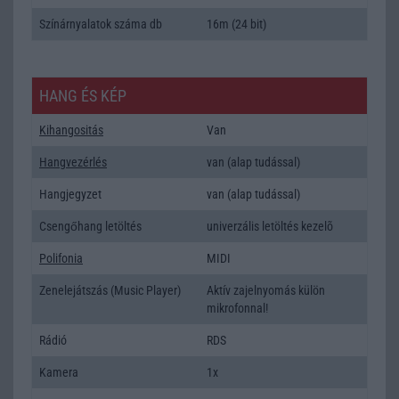
Színárnyalatok száma db
16m (24 bit)
HANG ÉS KÉP
Kihangositás
Van
Hangvezérlés
van (alap tudással)
Hangjegyzet
van (alap tudással)
Csengőhang letöltés
univerzális letöltés kezelõ
Polifonia
MIDI
Zenelejátszás (Music Player)
Aktív zajelnyomás külön
mikrofonnal!
Rádió
RDS
Kamera
1x