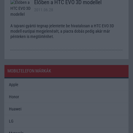
Élőben a HTC EVO 3D modellel
2011.06.28
A tajvani gyártó tegnap jelentette be hivatalosan a HTC EVO 3D
modell európai megjelenését, a piacra dobás pedig akár már
pénteken is megtörténhet.
MOBILTELEFON MÁRKÁK
Apple
Honor
Huawei
LG