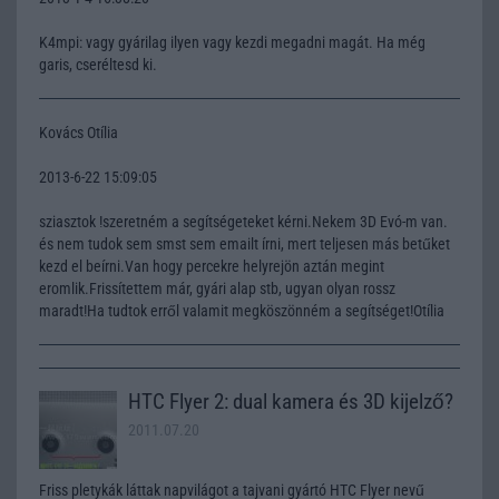
K4mpi: vagy gyárilag ilyen vagy kezdi megadni magát. Ha még
garis, cseréltesd ki.
Kovács Otília
2013-6-22 15:09:05
sziasztok !szeretném a segítségeteket kérni.Nekem 3D Evó-m van.
és nem tudok sem smst sem emailt írni, mert teljesen más betűket
kezd el beírni.Van hogy percekre helyrejön aztán megint
eromlik.Frissítettem már, gyári alap stb, ugyan olyan rossz
maradt!Ha tudtok erről valamit megköszönném a segítséget!Otília
HTC Flyer 2: dual kamera és 3D kijelző?
2011.07.20
Friss pletykák láttak napvilágot a tajvani gyártó HTC Flyer nevű