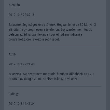
A Zoltán
2012-10-2 22:37:18
Sziasztok.Segítséget kérek tőletek. Hogyan lehet az SD kártyáról
elindítani egy progit ezen a telefonon. Egyszerűen nem tudok
belépni az Sd kártya file-jaiba hogy el tudjam indítani a
programot.Előre is köszi a segítséget.
Ati16
2012-10-3 22:21:40
sziasztok. Azt szeretném megtudni h miben különbözik az EVO
SPRINT, az átlag EVO tól! :D Előre is köszi a választ
Gyöngyi
2012-10-8 14:41:34