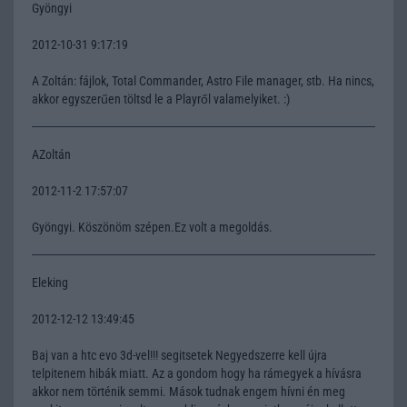
Gyöngyi
2012-10-31 9:17:19
A Zoltán: fájlok, Total Commander, Astro File manager, stb. Ha nincs,
akkor egyszerűen töltsd le a Playről valamelyiket. :)
AZoltán
2012-11-2 17:57:07
Gyöngyi. Köszönöm szépen.Ez volt a megoldás.
Eleking
2012-12-12 13:49:45
Baj van a htc evo 3d-vel!!! segitsetek Negyedszerre kell újra
telpitenem hibák miatt. Az a gondom hogy ha rámegyek a hívásra
akkor nem történik semmi. Mások tudnak engem hívni én meg