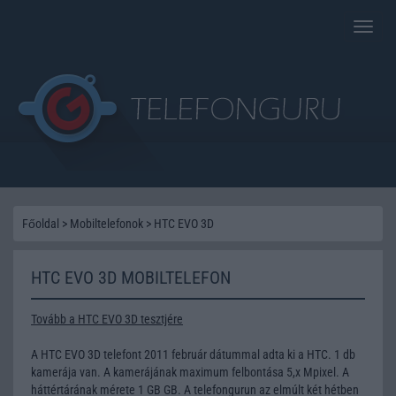
Toggle
naviga
Főoldal
>
Mobiltelefonok
>
HTC EVO 3D
HTC EVO 3D MOBILTELEFON
Tovább a HTC EVO 3D tesztjére
A HTC EVO 3D telefont 2011 február dátummal adta ki a HTC. 1 db
kamerája van. A kamerájának maximum felbontása 5,x Mpixel. A
háttértárának mérete 1 GB GB. A telefongurun az elmúlt két hétben