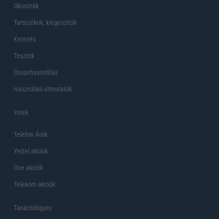
Okosórák
Tartozékok, kiegeszítők
Keresés
Tesztek
Összehasonlítás
Használati útmutatók
Hirek
Telefon Árak
Yettel akciók
One akciók
Telekom akciók
Tanácsdóguru