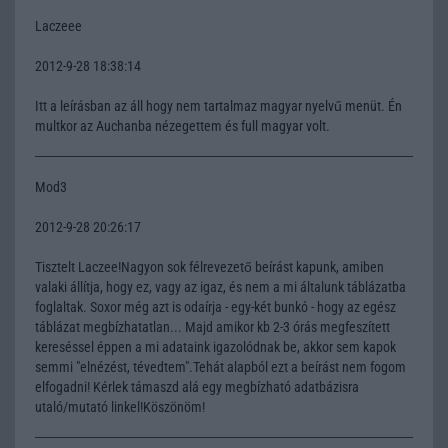
Laczeee
2012-9-28 18:38:14
Itt a leírásban az áll hogy nem tartalmaz magyar nyelvű menüt. Én
multkor az Auchanba nézegettem és full magyar volt.
Mod3
2012-9-28 20:26:17
Tisztelt Laczee!Nagyon sok félrevezető beírást kapunk, amiben
valaki állítja, hogy ez, vagy az igaz, és nem a mi általunk táblázatba
foglaltak. Soxor még azt is odaírja - egy-két bunkó - hogy az egész
táblázat megbízhatatlan... Majd amikor kb 2-3 órás megfeszített
kereséssel éppen a mi adataink igazolódnak be, akkor sem kapok
semmi "elnézést, tévedtem".Tehát alapból ezt a beírást nem fogom
elfogadni! Kérlek támaszd alá egy megbízható adatbázisra
utaló/mutató linkel!Köszönöm!