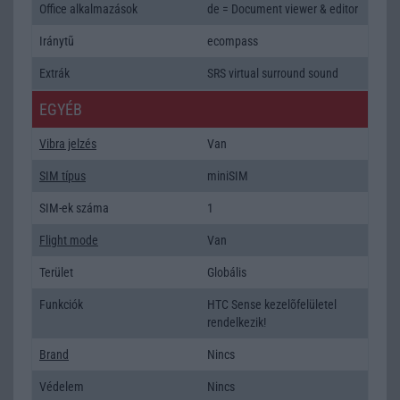
Office alkalmazások
de = Document viewer & editor
Iránytũ
ecompass
Extrák
SRS virtual surround sound
EGYÉB
Vibra jelzés
Van
SIM típus
miniSIM
SIM-ek száma
1
Flight mode
Van
Terület
Globális
Funkciók
HTC Sense kezelõfelületel
rendelkezik!
Brand
Nincs
Védelem
Nincs