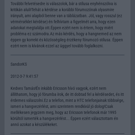
További felvetésedre is válaszolok, bár a stílusa enyhénszólva is
kritikán aluli!Tehát a kérdése a korábbi fórumozónak olyasmire
irányult, ami alapból benne van a táblázatban. Jól, vagy rosszul (ez
vérmérséklet kérdése) én felhívtam a figyelmét arra, hogy ezen
adatokat megtalálja ott.Éppen ezért nem is értem, hogy miért
probléma ez számodra.Az más kérdés, hogy a hangnemed az nem
éppen gy korrekt és közösségileg érzékeny fórumozó stílusa. Éppen
ezért nem is kívánok ezzel az üggyel tovább foglalkozni.
SandorKS
2012-3-7 9:41:57
Kedves Tamás!Én inkább Ericsson hívő vagyok, ezért nem
állíthatom, hogy jó fórumba írok, de itt dobtad fel a kérdésedet, és itt
érdemes válaszolni.Ez a telefon, mint a HTC telefonjainak többsége,
ismeri a hangvezérlést, ami szerintem rendkívül jó dolog!Csak
mellékesen jegyzem meg, hogy az Ericsson telefonok már 1995
körültől ismerték a hangvezérlést... Éppen ezért választottam én
annó azokat a készülékeket.