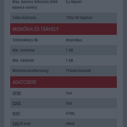
Max. kamera felbontás (több
5,x Mpixel
kamera esetén)
Video lejátszás
720p HD lejátszó
MEMÓRIA ÉS TÁRHELY
Telefonkönyv db
dinamikus
Min. memória
1 GB
Min. háttértár
1 GB
Memória bővíthetőség
T-Flash/microSD
ADATCSERE
GPRS
Van
EDGE
Van
WAP
HTML
EMS
/E-mail
eMail