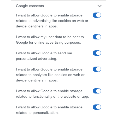
Google consents
Mod3
I want to allow Google to enable storage
related to advertising like cookies on web or
2012-2-26 19:40:18
device identifiers in apps.
Tamás!A táblázatban nagyon régóta van egy rovat, ami pontosan a
I want to allow my user data to be sent to
te kérdésedre ad választ. Tehát vagy nem olvasod az adattáblát,
Google for online advertising purposes.
vagy nem érted.Eggyik sem jó, de ez a te problémád.Mi a
"Hanghívás" van/nincs információt minden telefonnál, tehát itt is
I want to allow Google to send me
feltüntetjük.Kérem olvass, és csak utána kérdezz.Köszönöm!
personalized advertising.
Bunny
I want to allow Google to enable storage
related to analytics like cookies on web or
2012-2-29 19:04:41
device identifiers in apps.
Szeretnem megkerdezni hogy az evo 3d megbizhato-e? Bajok
I want to allow Google to enable storage
vannak-e vele? :))
related to functionality of the website or app.
I want to allow Google to enable storage
a látogató
related to personalization.