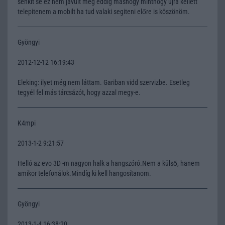
senkit se ez nem javult meg eddig máshogy minthogy újra kellett
telepitenem a mobilt ha tud valaki segiteni előre is köszönöm.
Gyöngyi
2012-12-12 16:19:43
Eleking: ilyet még nem láttam. Gariban vidd szervizbe. Esetleg
tegyél fel más tárcsázót, hogy azzal megy-e.
K4mpi
2013-1-2 9:21:57
Helló az evo 3D -m nagyon halk a hangszóró.Nem a külső, hanem
amikor telefonálok.Mindíg ki kell hangosítanom.
Gyöngyi
2013-1-4 16:38:20