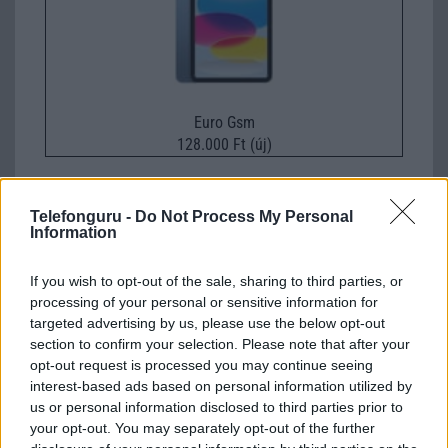
Euro Gsm
128.000 Ft (új)
Telefonguru -
Do Not Process My Personal
Mod1
Information
2011-12-23 14:40:00
If you wish to opt-out of the sale, sharing to third parties, or
Tisztelt Forumozónk!Hamarosan nagy átalakulások elé néz a
processing of your personal or sensitive information for
telefonguru. Az új design mellett, átalakítjuk az apróhirdetések
targeted advertising by us, please use the below opt-out
rendszerét is.Mostantól ingyen lehetséges az apróhirdetések
section to confirm your selection. Please note that after your
feladása a http://www.telefonguru.hu/szolg/hirdetesek.asp oldalon.
opt-out request is processed you may continue seeing
Ezen hirdetések megjelennek az adott telefon adatlapján is, a
interest-based ads based on personal information utilized by
hozzászólások alatt egy külön listában. Kérjük, hogy a
us or personal information disclosed to third parties prior to
hozzászólások között több hirdetést ne adjanak fel. Január 1-jétõl
your opt-out. You may separately opt-out of the further
visszamenõlegesen kitöröljük a hirdetéseket a hozzászólások