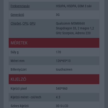
Frekvenciasáv
HSUPA, HSDPA, GSM 3 sáv
Generáció
3G
ChipSet
,
CPU
,
GPU
Qualcomm MSM8660
Snapdragon S3, 2 magos 1,2
GHz Scorpion, Adreno 220
MÉRETEK
Súly g
170
Méret mm
126*65*13
Billentyűzet
touchscreen
KIJELZŐ
Kijelző pixel
540*960
Kijelző méret - col/inch
4.3
Színes kijelző
3D S-LCD