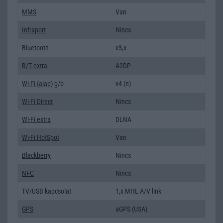
MMS
Van
Infraport
Nincs
Bluetooth
v3,x
B/T extra
A2DP
Wi-Fi (alap)
g/b
v4 (n)
Wi-Fi Direct
Nincs
Wi-Fi extra
DLNA
Wi-Fi HotSpot
Van
Blackberry
Nincs
NFC
Nincs
TV/USB kapcsolat
1,x MHL A/V link
GPS
aGPS (USA)