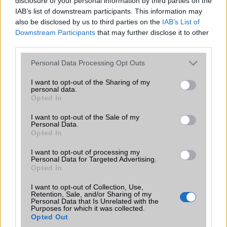
disclosure of your personal information by third parties on the
közül.Üdvözlettel:Telefonguru csapata
IAB’s list of downstream participants. This information may
also be disclosed by us to third parties on the
IAB’s List of
Downstream Participants
that may further disclose it to other
TAMÁS
third parties.
2012-2-26 17:28:10
Please note that this website/app uses one or more Google
Personal Data Processing Opt Outs
services and may gather and store information including but
HELLO !HTC EVO 3D-BEN VAN HANGHÍVÁS HEADSETTEL UGY ,
not limited to your visit or usage behaviour. You may click to
I want to opt-out of the Sharing of my
HOGY NEM KELL ELŐVENNI A TELOT ?A NOKIA 5800-NÁL A FÜLES
personal data.
grant or deny consent to Google and its third-party tags to
FELVEVŐ GOMBJÁT KELLET NYOMNI PÁR MÁSODPERCIG ES
Opted In
use your data for below specified purposes in below Google
MONDANI A NEVET (NAGYON JO DOLOG) ÉS HIVTA IS.
consent section.
I want to opt-out of the Sale of my
Personal Data.
Opted In
Mod3
I want to opt-out of processing my
2012-2-26 19:34:32
Personal Data for Targeted Advertising.
Opted In
Kedves Tamás!Először is szeretném jelezni, hogy még mindíg a
I want to opt-out of Collection, Use,
NAGYBETŰS ÍRÁS kiabálásnak minősül a NET-en. Arra kérlek, hogy
Retention, Sale, and/or Sharing of my
ha nem okoz problémát, akkor ne kiabálj.Persze adódhatnak olyan
Personal Data that Is Unrelated with the
helyzetek, amikor nem tudsz másképpen írni, de kérlek ezt jelezd, és
Purposes for which it was collected.
Opted Out
akkor nem fogok megjegyzést fűzni a beírásodhoz!Köszönöm!