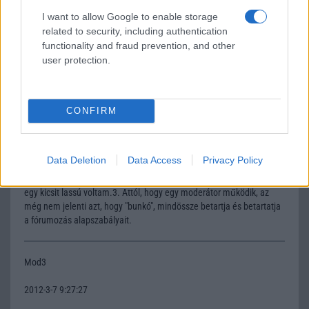
2012-3-7 8:52:00
I want to allow Google to enable storage
related to security, including authentication
Mod3: látom fájt az igazság te bunkó !
functionality and fraud prevention, and other
user protection.
Mod3
2012-3-7 9:21:34
CONFIRM
"a látogató"Szeretném pár dologra felhívni a figyelmedet:1. A MOD =
Moderátor, tehát nem egy vitapartner, hanem olyan fórumvezető,
Data Deletion
Data Access
Privacy Policy
akinek az a feladata, hogy a fórumot megtisztítsa a beszólásoktól.2.
Nem én szedtem ki a hozzászólásodat, hanem a MOD5, mivel én
egy kicsit lassú voltam.3. Attól, hogy egy moderátor működik, az
még nem jelenti azt, hogy "bunkó", mindössze betartja és betartatja
a fórumozás alapszabályait.
Mod3
2012-3-7 9:27:27