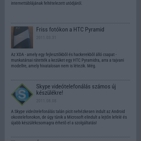
internettáblájának feltételezett utódjáról.
Friss fotókon a HTC Pyramid
2011.03.31
Az XDA - amely egy fejlesztõkbõl és hackerekbõl álló csapat -
munkatársai rátették a kezüket egy HTC Pyramidra, arra a tajvani
modellre, amely hivatalosan nem is létezik. Még.
Skype videótelefonálás számos új
készülékre!
2011.08.08
A Skype videótelefonálás talán picit nehézkesen indult az Android
okostelefonokon, de úgy tûnik a Microsoft elindult a lejtõn lefelé és
újabb készülékcsomagra érhetõ el a szolgáltatás!