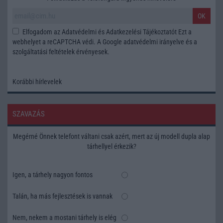
OK
Elfogadom az
Adatvédelmi és Adatkezelési Tájékoztatót
Ezt a
webhelyet a reCAPTCHA védi. A Google
adatvédelmi irányelve
és a
szolgáltatási feltételek
érvényesek.
Korábbi hírlevelek
SZAVAZÁS
Megérné Önnek telefont váltani csak azért, mert az új modell dupla alap
tárhellyel érkezik?
Igen, a tárhely nagyon fontos
Talán, ha más fejlesztések is vannak
Nem, nekem a mostani tárhely is elég