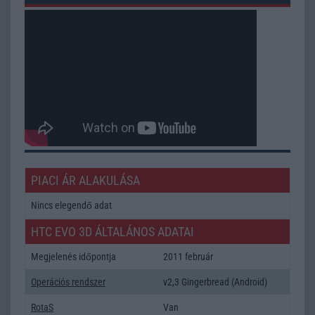
PIACI ÁR ALAKULÁSA
Nincs elegendő adat
HTC EVO 3D ÁLTALÁNOS ADATAI
Megjelenés időpontja
2011 február
Operációs rendszer
v2,3 Gingerbread (Android)
RotaS
Van