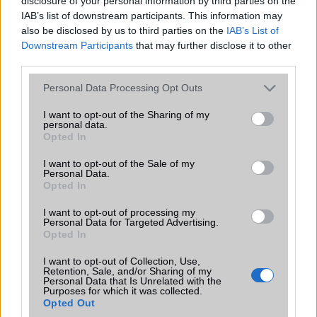
disclosure of your personal information by third parties on the
IAB’s list of downstream participants. This information may
Mindenképp kipróbálok egy ilyet,és ha nem lesz valóban 4g lte az
also be disclosed by us to third parties on the
IAB’s List of
országban meg is veszem.Az i4s-emet meg dobom el szépen.Fél
Downstream Participants
that may further disclose it to other
éves telefon aztán megy tönkre.Ráadásul a tudása elavult ehhez
third parties.
képest nagyon.Úgyhogy kedves előző,nagyon rosszul tennéd,ez
jobb
Please note that this website/app uses one or more Google
Personal Data Processing Opt Outs
services and may gather and store information including but
not limited to your visit or usage behaviour. You may click to
I want to opt-out of the Sharing of my
DrMichaelJox
personal data.
grant or deny consent to Google and its third-party tags to
Opted In
use your data for below specified purposes in below Google
2012-6-7 22:02:18
consent section.
I want to opt-out of the Sale of my
Personal Data.
Kipróbáltam.Ütős egy cucc ajánlom mindenki figyelmébe!Az összes
Opted In
dzsunka műanyag gagyi Samsung-ot porig alázza,beleértve a
zászlóshajó Galaxy S3-t is.A HTC-nél lag nélkül megy minden
I want to opt-out of processing my
egyedül a boot time hosszú,de ezt mindenki megnézheti a
Personal Data for Targeted Advertising.
comparison videókon.Úgyhogy nem gondoltam volna,hogy őszinte
Opted In
legyek,hogy nem az apple fogja gyártani a tökéletes
I want to opt-out of Collection, Use,
mobilt.Apple...hol vannak már azok :D
Retention, Sale, and/or Sharing of my
Personal Data that Is Unrelated with the
Purposes for which it was collected.
Opted Out
Gyöngyi