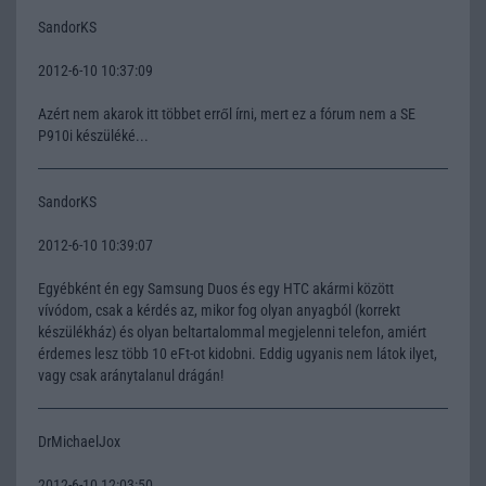
SandorKS
2012-6-10 10:37:09
Azért nem akarok itt többet erről írni, mert ez a fórum nem a SE
P910i készüléké...
SandorKS
2012-6-10 10:39:07
Egyébként én egy Samsung Duos és egy HTC akármi között
vívódom, csak a kérdés az, mikor fog olyan anyagból (korrekt
készülékház) és olyan beltartalommal megjelenni telefon, amiért
érdemes lesz több 10 eFt-ot kidobni. Eddig ugyanis nem látok ilyet,
vagy csak aránytalanul drágán!
DrMichaelJox
2012-6-10 12:03:50