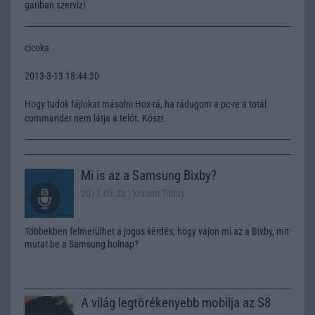
gariban szerviz!
cicoka
2013-3-13 18:44:30
Hogy tudok fájlokat másolni Hox-rá, ha rádugom a pc-re a totál
commander nem látja a telót. Köszi.
Mi is az a Samsung Bixby?
2017.03.28
| Xiaomi Today
Többekben felmerülhet a jogos kérdés, hogy vajon mi az a Bixby, mit
mutat be a Samsung holnap?
A világ legtörékenyebb mobilja az S8