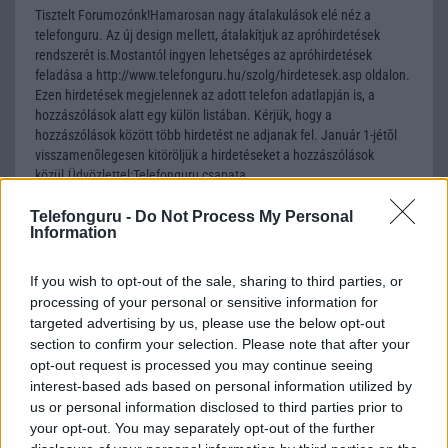
Tisztelt Forumozónk!Hamarosan nagy átalakulások elé néz a
telefonguru. Az új design mellett, átalakítjuk az apróhirdetések
rendszerét is.Mostantól ingyen lehetséges az apróhirdetések
feladása a http://www.telefonguru.hu/szolg/hirdetesek.asp oldalon.
Ezen hirdetések megjelennek az adott telefon adatlapján is, a
hozzászólások alatt egy külön listában. Kérjük, hogy a
hozzászólások között több hirdetést ne adjanak fel. Január 1-jétõl
visszamenõlegesen kitöröljük a hirdetéseket a hozzászólások
közül.Üdvözlettel:Telefonguru csapata
Telefonguru -
Do Not Process My Personal
Information
Yogi1
2012-4-10 2:05:53
If you wish to opt-out of the sale, sharing to third parties, or
processing of your personal or sensitive information for
Komoly darabnak tünik, de azért nem adnám oda érte az iPhone 4S-
targeted advertising by us, please use the below opt-out
t.Reméljük akksi is bírni fogja.
section to confirm your selection. Please note that after your
opt-out request is processed you may continue seeing
interest-based ads based on personal information utilized by
DrMichaelJox
us or personal information disclosed to third parties prior to
your opt-out. You may separately opt-out of the further
2012-6-5 22:27:59