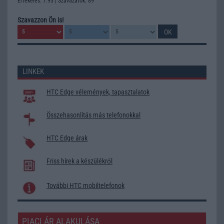
Értékelés: 7.93 | Szavazatok: 89
Szavazzon Ön is!
LINKEK
HTC Edge vélemények, tapasztalatok
Összehasonlítás más telefonokkal
HTC Edge árak
Friss hírek a készülékről
További HTC mobiltelefonok
PIACI ÁR ALAKULÁSA