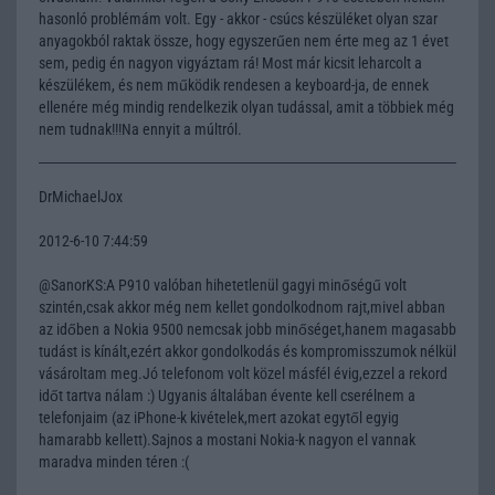
hasonló problémám volt. Egy - akkor - csúcs készüléket olyan szar
anyagokból raktak össze, hogy egyszerűen nem érte meg az 1 évet
sem, pedig én nagyon vigyáztam rá! Most már kicsit leharcolt a
készülékem, és nem működik rendesen a keyboard-ja, de ennek
ellenére még mindig rendelkezik olyan tudással, amit a többiek még
nem tudnak!!!Na ennyit a múltról.
DrMichaelJox
2012-6-10 7:44:59
@SanorKS:A P910 valóban hihetetlenül gagyi minőségű volt
szintén,csak akkor még nem kellet gondolkodnom rajt,mivel abban
az időben a Nokia 9500 nemcsak jobb minőséget,hanem magasabb
tudást is kínált,ezért akkor gondolkodás és kompromisszumok nélkül
vásároltam meg.Jó telefonom volt közel másfél évig,ezzel a rekord
időt tartva nálam :) Ugyanis általában évente kell cserélnem a
telefonjaim (az iPhone-k kivételek,mert azokat egytől egyig
hamarabb kellett).Sajnos a mostani Nokia-k nagyon el vannak
maradva minden téren :(