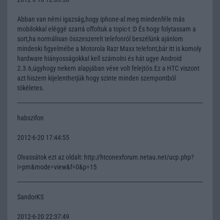
Abban van némi igazság,hogy iphone-al meg mindenféle más
mobilokkal eléggé szarrá offoltuk a topic-t :D És hogy folytassam a
sort,ha normálisan összeszerelt telefonról beszélünk ajánlom
mindenki figyelmébe a Motorola Razr Maxx telefont,bár itt is komoly
hardware hiányosságokkal kell számolni és hát ugye Android
2.3.6,úgyhogy nekem alapjában véve volt felejtős.Ez a HTC viszont
azt hiszem kijelenthetjük hogy szinte minden szempontból
tökéletes.
habszifon
2012-6-20 17:44:55
Olvassátok ezt az oldalt: http://htconexforum.netau.net/ucp.php?
i=pm&mode=view&f=0&p=15
SandorKS
2012-6-20 22:37:49