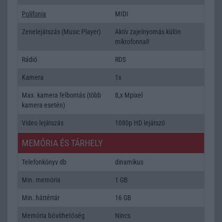
Polifonia
MIDI
Zenelejátszás (Music Player)
Aktív zajelnyomás külön
mikrofonnal!
Rádió
RDS
Kamera
1x
Max. kamera felbontás (több
8,x Mpixel
kamera esetén)
Video lejátszás
1080p HD lejátszó
MEMÓRIA ÉS TÁRHELY
Telefonkönyv db
dinamikus
Min. memória
1 GB
Min. háttértár
16 GB
Memória bővíthetőség
Nincs