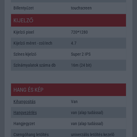
Billentyűzet
touchscreen
KIJELZŐ
Kijelző pixel
720*1280
Kijelző méret - col/inch
4.7
Színes kijelző
Super 2 IPS
Színárnyalatok száma db
16m (24 bit)
HANG ÉS KÉP
Kihangositás
Van
Hangvezérlés
van (alap tudással)
Hangjegyzet
van (alap tudással)
Csengőhang letöltés
univerzális letöltés kezelõ