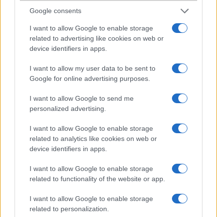
Google consents
2012-6-8 8:12:33
I want to allow Google to enable storage
DrMichaelJox: kinek a pap, kinek a paplan. Engem nem nyűgözött le
related to advertising like cookies on web or
annyira, pedig egy hétig használtam. Maradok az S2-nél. ;)
device identifiers in apps.
I want to allow my user data to be sent to
DrMichaelJox
Google for online advertising purposes.
2012-6-8 13:33:06
I want to allow Google to send me
@Gyöngyi: Igazad lehet,de én nem nagyon szoktam moddolni a
personalized advertising.
telefont,néha ha van frissítés azt ráteszem,annak is alaposan
utánanézek előtte (pros&cons).Nálam mindíg a fresh out the box
I want to allow Google to enable storage
állapot számít :) szóval ha valami gyárilag nem tetszik,azt eleve nem
related to analytics like cookies on web or
veszem meg.Sajnos én az állapotról ezt nem mondhatom el az
device identifiers in apps.
iphone-m esetében:rengeteget használom(például fél év alatt 13
nap lifetimer,amely 312 óra összes beszélgetési időt jelent :D ) ,de
I want to allow Google to enable storage
nem gondoltam volna hogy fél év alatt ennyire el tudom nyúzni: a
related to functionality of the website or app.
ház több helyen repedt,a némítógomb lötyög,és az egyik hangszóró
is meghalt :( tartósabbnak kéne lennie szerintem
I want to allow Google to enable storage
related to personalization.