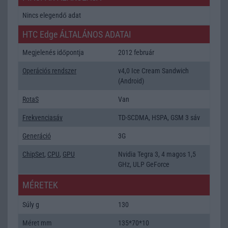
Nincs elegendő adat
HTC Edge ÁLTALÁNOS ADATAI
Megjelenés időpontja
2012 február
Operációs rendszer
v4,0 Ice Cream Sandwich
(Android)
RotaS
Van
Frekvenciasáv
TD-SCDMA, HSPA, GSM 3 sáv
Generáció
3G
ChipSet
,
CPU
,
GPU
Nvidia Tegra 3, 4 magos 1,5
GHz, ULP GeForce
MÉRETEK
Súly g
130
Méret mm
135*70*10