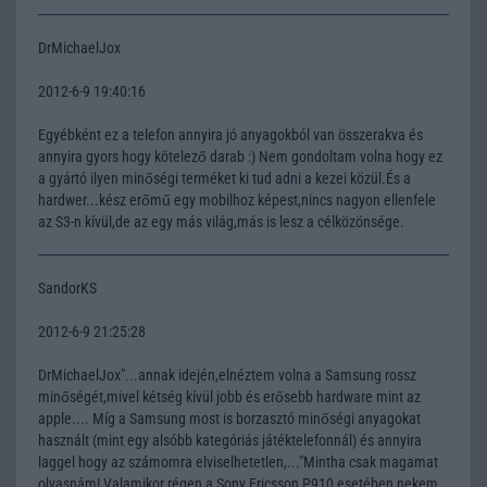
DrMichaelJox
2012-6-9 19:40:16
Egyébként ez a telefon annyira jó anyagokból van összerakva és
annyira gyors hogy kötelező darab :) Nem gondoltam volna hogy ez
a gyártó ilyen minőségi terméket ki tud adni a kezei közül.És a
hardwer...kész erőmű egy mobilhoz képest,nincs nagyon ellenfele
az S3-n kívül,de az egy más világ,más is lesz a célközönsége.
SandorKS
2012-6-9 21:25:28
DrMichaelJox"...annak idején,elnéztem volna a Samsung rossz
minőségét,mivel kétség kívül jobb és erősebb hardware mint az
apple.... Míg a Samsung most is borzasztó minőségi anyagokat
használt (mint egy alsóbb kategóriás játéktelefonnál) és annyira
laggel hogy az számomra elviselhetetlen,..."Mintha csak magamat
olvasnám! Valamikor régen a Sony Ericsson P910 esetében nekem