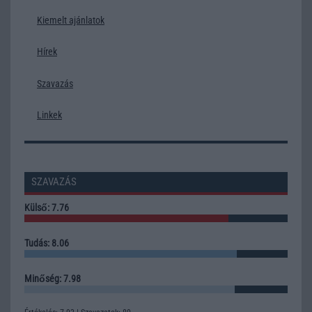
Kiemelt ajánlatok
Hírek
Szavazás
Linkek
SZAVAZÁS
Külső: 7.76
Tudás: 8.06
Minőség: 7.98