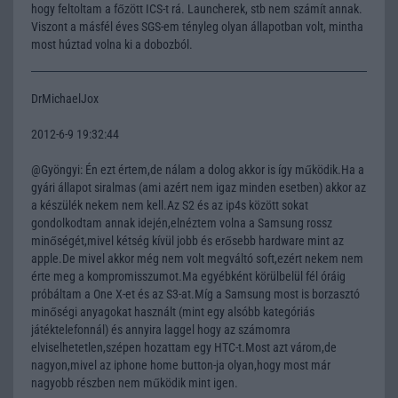
hogy feltoltam a főzött ICS-t rá. Launcherek, stb nem számít annak.
Viszont a másfél éves SGS-em tényleg olyan állapotban volt, mintha
most húztad volna ki a dobozból.
DrMichaelJox
2012-6-9 19:32:44
@Gyöngyi: Én ezt értem,de nálam a dolog akkor is így működik.Ha a
gyári állapot siralmas (ami azért nem igaz minden esetben) akkor az
a készülék nekem nem kell.Az S2 és az ip4s között sokat
gondolkodtam annak idején,elnéztem volna a Samsung rossz
minőségét,mivel kétség kívül jobb és erősebb hardware mint az
apple.De mivel akkor még nem volt megváltó soft,ezért nekem nem
érte meg a kompromisszumot.Ma egyébként körülbelül fél óráig
próbáltam a One X-et és az S3-at.Míg a Samsung most is borzasztó
minőségi anyagokat használt (mint egy alsóbb kategóriás
játéktelefonnál) és annyira laggel hogy az számomra
elviselhetetlen,szépen hozattam egy HTC-t.Most azt várom,de
nagyon,mivel az iphone home button-ja olyan,hogy most már
nagyobb részben nem működik mint igen.