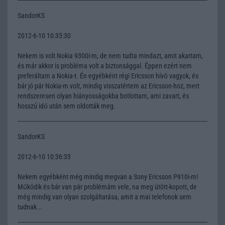
SandorKS
2012-6-10 10:35:30
Nekem is volt Nokia 9300i-m, de nem tudta mindazt, amit akartam,
és már akkor is probléma volt a biztonsággal. Éppen ezért nem
preferáltam a Nokia-t. Én egyébként régi Ericsson hívő vagyok, és
bár jó pár Nokia-m volt, mindig visszatértem az Ericsson-hoz, mert
rendszeresen olyan hiányosságokba botlottam, ami zavart, és
hosszú idő után sem oldották meg.
SandorKS
2012-6-10 10:36:33
Nekem egyébként még mindig megvan a Sony Ericsson P910i-m!
Működik és bár van pár problémám vele, na meg ütött-kopott, de
még mindig van olyan szolgáltatása, amit a mai telefonok sem
tudnak...