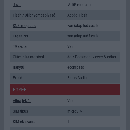
Java
MIDP emulator
Flash
/
Ujjlenyomat olvasó
Adobe Flash
SNS integráció
van (alap tudással)
Organizer
van (alap tudással)
T9 szótár
Van
Office alkalmazások
de = Document viewer & editor
Iránytũ
ecompass
Extrák
Beats Audio
EGYÉB
Vibra jelzés
Van
SIM típus
microSIM
SIM-ek száma
1