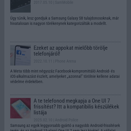
2017.05.10
| SamMobile
Úgy tűnik, lesz gondjuk a Samsung Galaxy S8 tulajdonosoknak, már
hivatalosan is nagyon törékenynek kategorizálták a modellt.
Ezeket az appokat mielőbb törölje
telefonjáról!
2022.10.11
| Phone Arena
A Meta több mint négyszáz Facebook-kompromittáló Android- és
iOS-alkalmazást észlelt, amelyeket „azonnal” törölnie kellene adatai
védelme érdekében.
A te telefonod megkapja a One UI 7
frissítést? Itt a kompatibilis készülékek
listája
2025.02.10
| Android Police
Samsung az egyik leggyorsabb gyártó a nagyobb Android-frissítések
terén, és az Android 15-alapú One UI 7 sem lesz kivétel. A vállalat