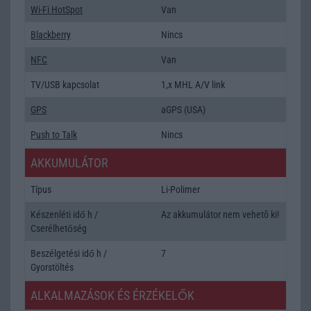
Wi-Fi HotSpot
Van
Blackberry
Nincs
NFC
Van
TV/USB kapcsolat
1,x MHL A/V link
GPS
aGPS (USA)
Push to Talk
Nincs
AKKUMULÁTOR
Típus
Li-Polimer
Készenléti idő h /
Az akkumulátor nem vehetõ ki!
Cserélhetőség
Beszélgetési idő h /
7
Gyorstöltés
ALKALMAZÁSOK ÉS ÉRZÉKELŐK