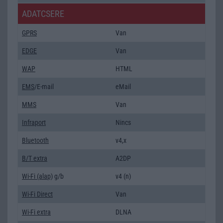
ADATCSERE
GPRS
Van
EDGE
Van
WAP
HTML
EMS
/E-mail
eMail
MMS
Van
Infraport
Nincs
Bluetooth
v4,x
B/T extra
A2DP
Wi-Fi (alap)
g/b
v4 (n)
Wi-Fi Direct
Van
Wi-Fi extra
DLNA