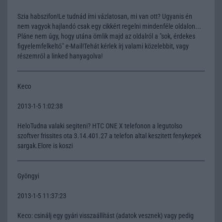
Szia habszifon!Le tudnád írni vázlatosan, mi van ott? Ugyanis én
nem vagyok hajlandó csak egy cikkért regelni mindenféle oldalon...
Pláne nem úgy, hogy utána ömlik majd az oldalról a "sok, érdekes
figyelemfelkeltő" e-Mail!Tehát kérlek írj valami közelebbit, vagy
részemről a linked hanyagolva!
Keco
2013-1-5 1:02:38
HeloTudna valaki segiteni? HTC ONE X telefonon a legutolso
szoftver frissites ota 3.14.401.27 a telefon altal keszitett fenykepek
sargak.Elore is koszi
Gyöngyi
2013-1-5 11:37:23
Keco: csinálj egy gyári visszaállítást (adatok vesznek) vagy pedig