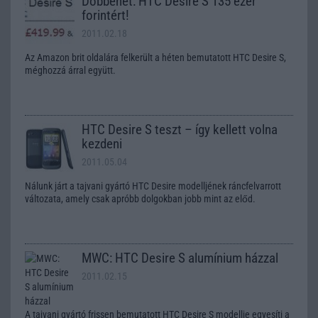
Döbbenet: HTC Desire S 135 ezer
forintért!
2011.02.18
Az Amazon brit oldalára felkerült a héten bemutatott HTC Desire S,
méghozzá árral együtt.
HTC Desire S teszt – így kellett volna
kezdeni
2011.05.04
Nálunk járt a tajvani gyártó HTC Desire modelljének ráncfelvarrott
változata, amely csak apróbb dolgokban jobb mint az előd.
MWC: HTC Desire S alumínium házzal
2011.02.15
A tajvani gyártó frissen bemutatott HTC Desire S modellje egyesíti a