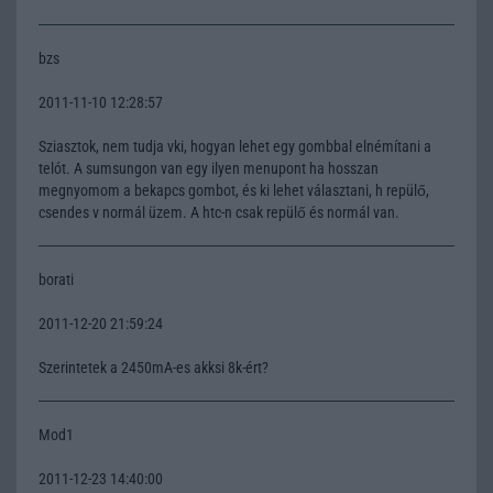
bzs
2011-11-10 12:28:57
Sziasztok, nem tudja vki, hogyan lehet egy gombbal elnémítani a
telót. A sumsungon van egy ilyen menupont ha hosszan
megnyomom a bekapcs gombot, és ki lehet választani, h repülő,
csendes v normál üzem. A htc-n csak repülő és normál van.
borati
2011-12-20 21:59:24
Szerintetek a 2450mA-es akksi 8k-ért?
Mod1
2011-12-23 14:40:00