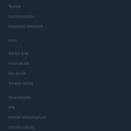
Tesztek
Összehasonlítás
Használati útmutatók
Hirek
Telefon Árak
Yettel akciók
One akciók
Telekom akciók
Tanácsdóguru
Wiki
Internet sebességmérő
Virtuális valóság