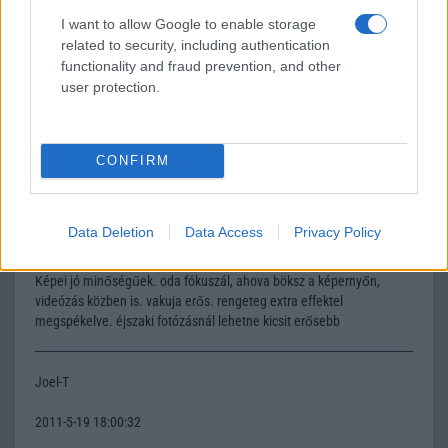
I want to allow Google to enable storage
2011-5-5 21:45:15
related to security, including authentication
functionality and fraud prevention, and other
Egy ilyen telefonért adok új független htc incredible s készüléket.
user protection.
ateszapa@gmail.com
nabis
CONFIRM
2011-5-17 9:28:46
Data Deletion
Data Access
Privacy Policy
Én most tesztelek egy ilyen készüléket. Szuper kis gép, nagyon sok
extra htc-s alkalmazással, widgettel, amik még kezelhetőbbé teszik.
Képei jó minőségűek. oda fókuszál, ahova böksz a képernyőn,
videózás közben is. vakuja erős. rengeteg extra effektel
megspékelve. éjszaki fotózásnál lehetne kicsit erősebb
Joel-T
2011-5-19 18:00:32