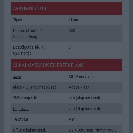
AKKUMULÁTOR
Típus
Li-Ion
Készenléti idő h /
430
Cserélhetőség
Beszélgetési idő h /
7
Gyorstöltés
ALKALMAZÁSOK ÉS ÉRZÉKELŐK
Java
MIDP emulator
Flash
/
Ujjlenyomat olvasó
Adobe Flash
SNS integráció
van (alap tudással)
Organizer
van (alap tudással)
T9 szótár
Van
Office alkalmazások
DV = Document viewer (Word,