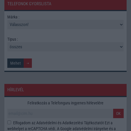
TELEFONOK GYORSLISTA
Márka :
Tipus :
HÍRLEVÉL
Feliratkozás a Telefonguru ingyenes hírlevelére
OK
Elfogadom az
Adatvédelmi és Adatkezelési Tájékoztatót
Ezt a
webhelyet a reCAPTCHA védi. A Google
adatvédelmi irányelve
és a