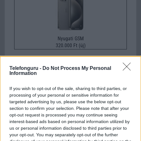
Nyugati GSM
320.000 Ft (új)
Telefonguru -
Do Not Process My Personal
blade
Information
2011-2-19 10:16:27
If you wish to opt-out of the sale, sharing to third parties, or
miért nincs kép?
processing of your personal or sensitive information for
targeted advertising by us, please use the below opt-out
section to confirm your selection. Please note that after your
Matrix
opt-out request is processed you may continue seeing
interest-based ads based on personal information utilized by
2011-4-8 14:42:52
us or personal information disclosed to third parties prior to
your opt-out. You may separately opt-out of the further
Melyiket vegyem segítsetek, Desire S vagy Nexus S (i9023).Köszi.