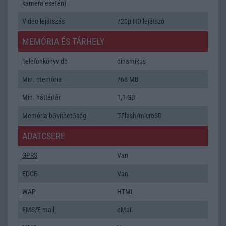
kamera esetén)
Video lejátszás
720p HD lejátszó
MEMÓRIA ÉS TÁRHELY
Telefonkönyv db
dinamikus
Min. memória
768 MB
Min. háttértár
1,1 GB
Memória bővíthetőség
T-Flash/microSD
ADATCSERE
GPRS
Van
EDGE
Van
WAP
HTML
EMS
/E-mail
eMail