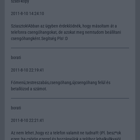
szabi-kopy
2011-8-10 14:24:10
Sziasztok!Abban az ügyben érdeklődnék, hogy másoltam át a
telefonra csengőhangokat, de azokat meg nemtudom beállítani
csengőhangként.Segítség Pls! :D
borati
2011-8-10 22:19:41
Főmenü,testreszabás,csengőhang,újcsengőhang felül és
betallózod a számot.
borati
2011-8-10 22:21:41
Az nem lehet ,hogy ez a telefon valamit ne tudna!!!:-)Pl. besz*ok
ezen: ha csörög ezerrel és hozzányúlok a telóhoz lehalkul!kvajó!