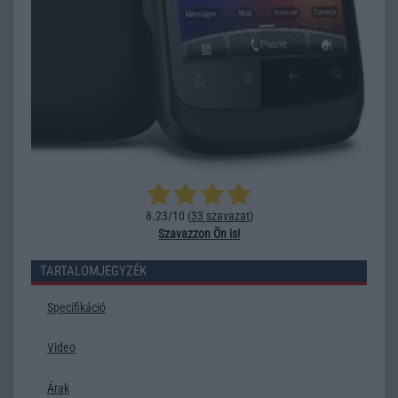
8.23/10 (
33 szavazat
)
Szavazzon Ön is!
TARTALOMJEGYZÉK
Specifikáció
Video
Árak