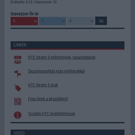
Értékelés: 8.23 | Szavazatok: 33
Szavazzon Ön is!
LINKEK
HTC Desire S vélemények, tapasztalatok
Összehasonlítás más telefonokkal
HTC Desire S árak
Friss hírek a készülékről
További HTC mobiltelefonok
VIDEO