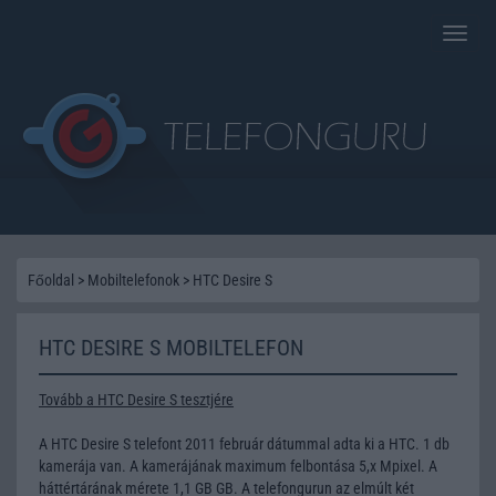
Toggle
naviga
Főoldal
>
Mobiltelefonok
>
HTC Desire S
HTC DESIRE S MOBILTELEFON
Tovább a HTC Desire S tesztjére
A HTC Desire S telefont 2011 február dátummal adta ki a HTC. 1 db
kamerája van. A kamerájának maximum felbontása 5,x Mpixel. A
háttértárának mérete 1,1 GB GB. A telefongurun az elmúlt két