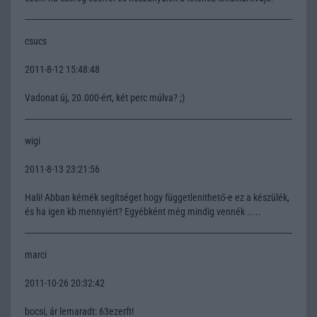
csucs
2011-8-12 15:48:48
Vadonat új, 20.000-ért, két perc múlva? ;)
wigi
2011-8-13 23:21:56
Hali! Abban kérnék segítséget hogy függetlenithető-e ez a készülék,
és ha igen kb mennyiért? Egyébként még mindig vennék .....
marci
2011-10-26 20:32:42
bocsi, ár lemaradt: 63ezerft!