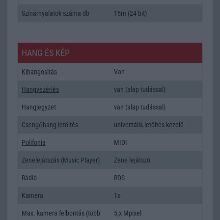
Színárnyalatok száma db
16m (24 bit)
HANG ÉS KÉP
Kihangositás
Van
Hangvezérlés
van (alap tudással)
Hangjegyzet
van (alap tudással)
Csengőhang letöltés
univerzális letöltés kezelõ
Polifonia
MIDI
Zenelejátszás (Music Player)
Zene lejátszó
Rádió
RDS
Kamera
1x
Max. kamera felbontás (több
5,x Mpixel