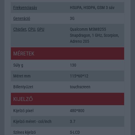
Frekvenciasáv
HSUPA, HSDPA, GSM 3 sáv
Generáció
3G
ChipSet
,
CPU
,
GPU
Qualcomm MSM8255
Snapdragon, 1 GHz, Scorpion,
Adreno 205
MÉRETEK
Súly g
130
Méret mm
115*60*12
Billentyűzet
touchscreen
KIJELZŐ
Kijelző pixel
480*800
Kijelző méret - col/inch
3.7
Színes kijelző
S-LCD