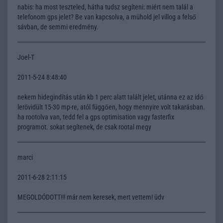
nabis: ha most teszteled, hátha tudsz segíteni: miért nem talál a
telefonom gps jelet? Be van kapcsolva, a mühold jel villog a felső
sávban, de semmi eredmény.
Joel-T
2011-5-24 8:48:40
nekem hidegindítás után kb 1 perc alatt talált jelet, utánna ez az idő
lerövidült 15-30 mp-re, atól függően, hogy mennyire volt takarásban.
ha rootolva van, tedd fel a gps optimisation vagy fasterfix
programot. sokat segítenek, de csak rootal megy
marci
2011-6-28 2:11:15
MEGOLDÓDOTT!!! már nem keresek, mert vettem! üdv