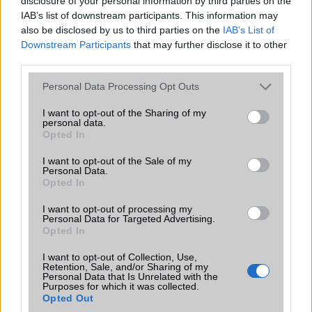
disclosure of your personal information by third parties on the
IAB’s list of downstream participants. This information may
also be disclosed by us to third parties on the
IAB’s List of
István
Downstream Participants
that may further disclose it to other
third parties.
2011-4-18 11:44:28
Please note that this website/app uses one or more Google
Personal Data Processing Opt Outs
Nagyon király készülék, sokkal több egy szimpla Desire
services and may gather and store information including but
ráncfelvarrásnál. Sok apró dolog van ami miatt érdemes ezt
not limited to your visit or usage behaviour. You may click to
I want to opt-out of the Sharing of my
választani, én nem bántam meg.:)
personal data.
grant or deny consent to Google and its third-party tags to
Opted In
use your data for below specified purposes in below Google
consent section.
I want to opt-out of the Sale of my
Joel-T
Personal Data.
Opted In
2011-4-18 15:31:48
I want to opt-out of processing my
Aki rendelkezik ilyen készülékkel: milyenek az illesztések, van-e rés
Personal Data for Targeted Advertising.
Opted In
pl. a kijelző teteje és a borítás között, valamint a hátlap mennyire
illeszkedik?
I want to opt-out of Collection, Use,
Retention, Sale, and/or Sharing of my
Personal Data that Is Unrelated with the
Purposes for which it was collected.
dmx718
Opted Out