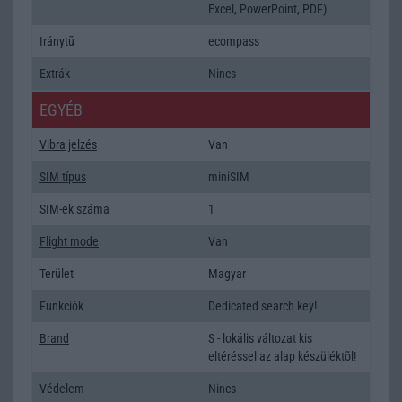
Excel, PowerPoint, PDF)
Iránytũ
ecompass
Extrák
Nincs
EGYÉB
Vibra jelzés
Van
SIM típus
miniSIM
SIM-ek száma
1
Flight mode
Van
Terület
Magyar
Funkciók
Dedicated search key!
Brand
S - lokális változat kis
eltéréssel az alap készüléktõl!
Védelem
Nincs