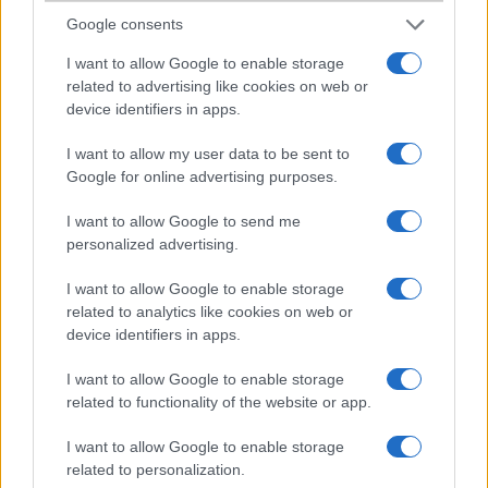
2011-4-24 15:53:22
Google consents
Elfelejtettem az árat leirni:100.000FtÉrd:703692237
I want to allow Google to enable storage
related to advertising like cookies on web or
device identifiers in apps.
dmx718
I want to allow my user data to be sent to
2011-4-28 13:45:41
Google for online advertising purposes.
A készülék pontos tipusa:HTC Desire s s510e.
I want to allow Google to send me
personalized advertising.
Sulc
I want to allow Google to enable storage
related to analytics like cookies on web or
2011-5-2 12:45:19
device identifiers in apps.
Én arról érdeklődnék, hogy milyen minőségű képeket készít (pláne
félhomályban, vagy éjjel)? Ha esetleg valaki tud erről írni emailben,
I want to allow Google to enable storage
esetleg pár képet is csatolna, azt megköszönném:
related to functionality of the website or app.
n.azca@freemail.hu
I want to allow Google to enable storage
related to personalization.
Atesz748