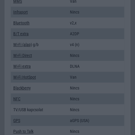
MMS
Van
Infraport
Nincs
Bluetooth
v2,x
B/T extra
A2DP
Wi-Fi (alap)
g/b
v4 (n)
Wi-Fi Direct
Nincs
Wi-Fi extra
DLNA
Wi-Fi HotSpot
Van
Blackberry
Nincs
NFC
Nincs
TV/USB kapcsolat
Nincs
GPS
aGPS (USA)
Push to Talk
Nincs