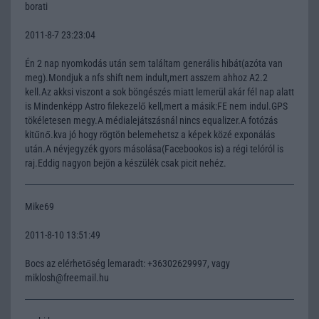
borati
2011-8-7 23:23:04
Én 2 nap nyomkodás után sem találtam generális hibát(azóta van
meg).Mondjuk a nfs shift nem indult,mert asszem ahhoz A2.2
kell.Az akksi viszont a sok böngészés miatt lemerül akár fél nap alatt
is Mindenképp Astro filekezelő kell,mert a másik:FE nem indul.GPS
tökéletesen megy.A médialejátszásnál nincs equalizer.A fotózás
kitűnő.kva jó hogy rögtön belemehetsz a képek közé exponálás
után.A névjegyzék gyors másolása(Facebookos is) a régi telóról is
raj.Eddig nagyon bejön a készülék csak picit nehéz.
Mike69
2011-8-10 13:51:49
Bocs az elérhetőség lemaradt: +36302629997, vagy
miklosh@freemail.hu