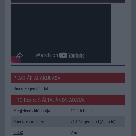
PIACI ÁR ALAKULÁSA
Nincs elegendő adat
HTC Desire S ÁLTALÁNOS ADATAI
Megjelenés időpontja
2011 február
Operációs rendszer
v2,3 Gingerbread (Android)
RotaS
Van