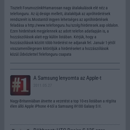
Tisztelt Forumozónk!Hamarosan nagy átalakulások elé néz a
telefonguru. Az új design mellett, átalakítjuk az apróhirdetések
rendszerét is.Mostantól ingyen lehetséges az apróhirdetések
feladása a http://www.telefonguru.hu/szolg/hirdetesek.asp oldalon.
Ezen hirdetések megjelennek az adott telefon adatlapján is, a
hozzászólások alatt egy külön listában. Kérjük, hogy a
hozzászólások között több hirdetést ne adjanak fel. Január 1-jétõl
visszamenõlegesen kitöröljük a hirdetéseket a hozzászólások
közül.Üdvözlettel:Telefonguru csapata
A Samsung lenyomta az Apple-t
2011.05.27
Nagy-Britanniában átvette a vezetést a top 10-es listában a régóta
élen álló Apple iPhone 4-től a Samsung i9100 Galaxy S II.