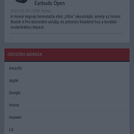
Earbuds Open
2025.03.03
| GSM Arena
A Honor tegnap bemutatta első „Ultra” okosóráját, amely az Honor
Watch 4 Pro közvetlen utódja, és jelentős frissítést hoz a korábbi
modellekhez képest.
OKOSÓRA MÁRKÁK
Amazfit
Apple
Google
Honor
Huawei
LG