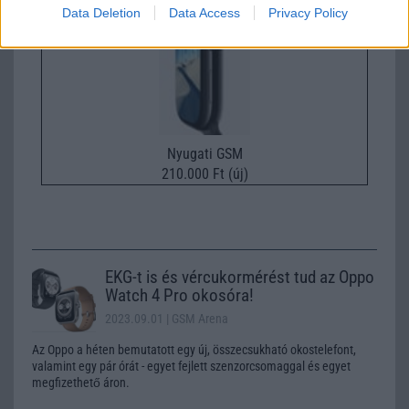
Data Deletion
Data Access
Privacy Policy
Nyugati GSM
210.000 Ft (új)
EKG-t is és vércukormérést tud az Oppo
Watch 4 Pro okosóra!
2023.09.01
| GSM Arena
Az Oppo a héten bemutatott egy új, összecsukható okostelefont,
valamint egy pár órát - egyet fejlett szenzorcsomaggal és egyet
megfizethető áron.