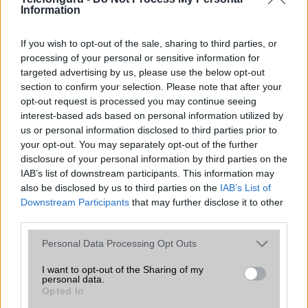
Organizer
Nincs
Information
T9 szótár
Nincs
If you wish to opt-out of the sale, sharing to third parties, or
Office alkalmazások
Nincs
processing of your personal or sensitive information for
targeted advertising by us, please use the below opt-out
Iránytũ
Nincs
section to confirm your selection. Please note that after your
opt-out request is processed you may continue seeing
Extrák
Nincs
interest-based ads based on personal information utilized by
EGYÉB
us or personal information disclosed to third parties prior to
your opt-out. You may separately opt-out of the further
Vibra jelzés
Van
disclosure of your personal information by third parties on the
IAB’s list of downstream participants. This information may
SIM típus
eSIM
also be disclosed by us to third parties on the
IAB’s List of
Downstream Participants
that may further disclose it to other
SIM-ek száma
1
third parties.
Flight mode
Van
Please note that this website/app uses one or more Google
Personal Data Processing Opt Outs
services and may gather and store information including but
Terület
Globális
not limited to your visit or usage behaviour. You may click to
I want to opt-out of the Sharing of my
personal data.
Funkciók
Nincs
grant or deny consent to Google and its third-party tags to
Opted In
use your data for below specified purposes in below Google
Brand
WatchPhone