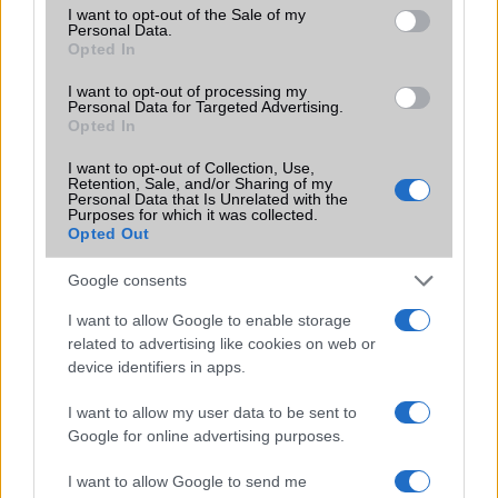
consent section.
I want to opt-out of the Sale of my
Personal Data.
Védelem
5 ATM-ig vízálló
Opted In
Limited Edition
Nincs
I want to opt-out of processing my
Personal Data for Targeted Advertising.
SAR
Nincs publikus adat!
Opted In
N/A = Nincs adat. Legutóbbi frissítés: 2026-07-13 19:00:00
I want to opt-out of Collection, Use,
Retention, Sale, and/or Sharing of my
Personal Data that Is Unrelated with the
Purposes for which it was collected.
Opted Out
Google consents
I want to allow Google to enable storage
Új és Használt GSM kiemelt ajánlatok
related to advertising like cookies on web or
device identifiers in apps.
Samsung Galaxy S26
I want to allow my user data to be sent to
Google for online advertising purposes.
I want to allow Google to send me