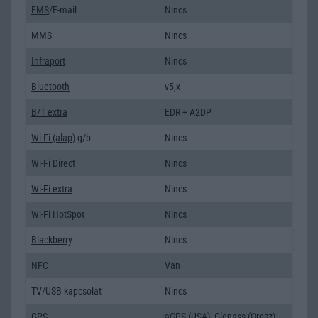
EMS
/E-mail
Nincs
MMS
Nincs
Infraport
Nincs
Bluetooth
v5,x
B/T extra
EDR + A2DP
Wi-Fi (alap)
g/b
Nincs
Wi-Fi Direct
Nincs
Wi-Fi extra
Nincs
Wi-Fi HotSpot
Nincs
Blackberry
Nincs
NFC
Van
TV/USB kapcsolat
Nincs
GPS
aGPS (USA), Glonass (Orosz),