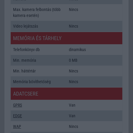
Max. kamera felbontás (több
Nincs
kamera esetén)
Video lejátszás
Nincs
MEMÓRIA ÉS TÁRHELY
Telefonkönyv db
dinamikus
Min. memória
0 MB
Min. háttértár
Nincs
Memória bővíthetőség
Nincs
ADATCSERE
GPRS
Van
EDGE
Van
WAP
Nincs