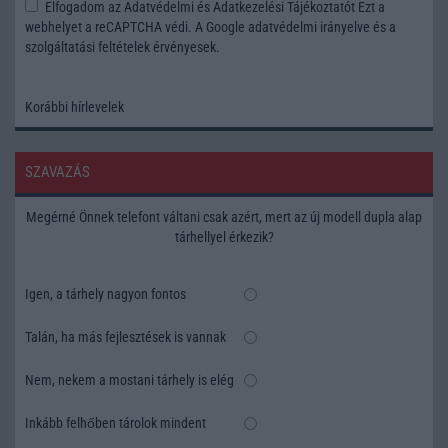
Elfogadom az
Adatvédelmi és Adatkezelési Tájékoztatót
Ezt a
webhelyet a reCAPTCHA védi. A Google
adatvédelmi irányelve
és a
szolgáltatási feltételek
érvényesek.
Korábbi hírlevelek
SZAVAZÁS
Megérné Önnek telefont váltani csak azért, mert az új modell dupla alap
tárhellyel érkezik?
Igen, a tárhely nagyon fontos
Talán, ha más fejlesztések is vannak
Nem, nekem a mostani tárhely is elég
Inkább felhőben tárolok mindent