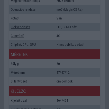
Megjelenés időpontja
2023 október
Operációs rendszer
mo7 (Magic OS 7,x)
RotaS
Van
Frekvenciasáv
LTE, GSM 4 sáv
Generáció
4G
ChipSet
,
CPU
,
GPU
Nincs publikus adat!
MÉRETEK
Súly g
50
Méret mm
47*47*12
Billentyűzet
óra gombok
KIJELZŐ
Kijelző pixel
464*464