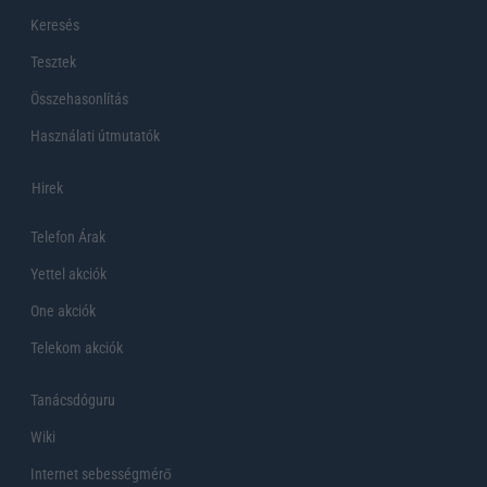
Keresés
Tesztek
Összehasonlítás
Használati útmutatók
Hirek
Telefon Árak
Yettel akciók
One akciók
Telekom akciók
Tanácsdóguru
Wiki
Internet sebességmérő