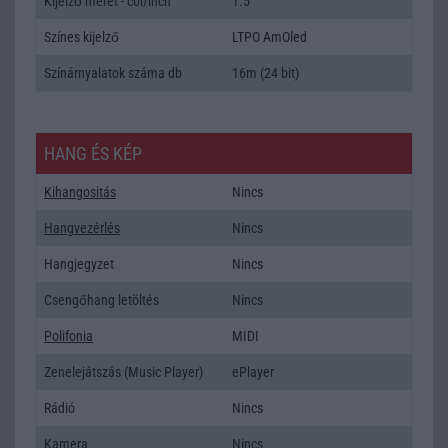
Kijelző méret - col/inch
1.5
Színes kijelző
LTPO AmOled
Színárnyalatok száma db
16m (24 bit)
HANG ÉS KÉP
Kihangositás
Nincs
Hangvezérlés
Nincs
Hangjegyzet
Nincs
Csengőhang letöltés
Nincs
Polifonia
MIDI
Zenelejátszás (Music Player)
ePlayer
Rádió
Nincs
Kamera
Nincs