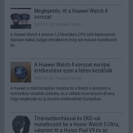
Meglepetés: itt a Huawei Watch 4
sorozat
2023.05.10
| Huawei Central
A Huawei Watch 4 sorozat 1,5 hüvelykes LTPO zafír képernyővel,
titánium tokkal, bolygó témákkal és még sok mással mutatkozott
be.
A Huawei Watch 4 sorozat európai
értékesítése ezen a héten kezdődik
2023.06.05
| Huawei Central
A Huawei a múlt hónapban mutatta be a Watch 4 sorozatot a
nemzetközi vásárlók számára, és a vállalat most készen áll arra,
hogy megkezdje az új okosóra értékesítését Európában.
Titániumborítással és EKG-val
mutatkozott be a Honor Watch 5 Ultra,
valamint itt a Honor Pad V9 és az