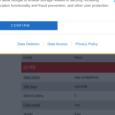
Flash
/
Ujjlenyomat olvasó
Fingerprint sensor
cation functionality and fraud prevention, and other user protection.
SNS integráció
alap szolgáltatás
Organizer
alap szolgáltatás
CONFIRM
T9 szótár
alkalmazás független szótár
Office alkalmazások
alap szolgáltatás
Data Deletion
Data Access
Privacy Policy
Iránytũ
ecompass
Extrák
Nincs
EGYÉB
Vibra jelzés
alap szolgáltatás
SIM típus
nanoSIM
SIM-ek száma
2
Flight mode
Van
Terület
Kína