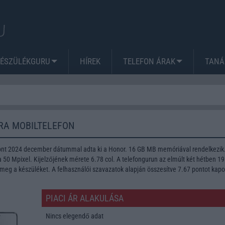
KÉSZÜLÉKGURU
HÍREK
TELEFON ÁRAK
TANÁ
RA MOBILTELEFON
font 2024 december dátummal adta ki a Honor. 16 GB MB memóriával rendelkezik
50 Mpixel. Kijelzőjének mérete 6.78 col. A telefongurun az elmúlt két hétben 19
meg a készüléket. A felhasználói szavazatok alapján összesítve 7.67 pontot kapo
PIACI ÁR ALAKULÁSA
Nincs elegendő adat