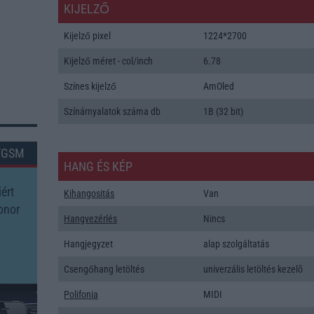
KIJELZŐ
Kijelző pixel
1224*2700
Kijelző méret - col/inch
6.78
Színes kijelző
AmOled
Színárnyalatok száma db
1B (32 bit)
TGSM
HANG ÉS KÉP
ért
Kihangositás
Van
onor
Hangvezérlés
Nincs
Hangjegyzet
alap szolgáltatás
Csengőhang letöltés
univerzális letöltés kezelõ
Polifonia
MIDI