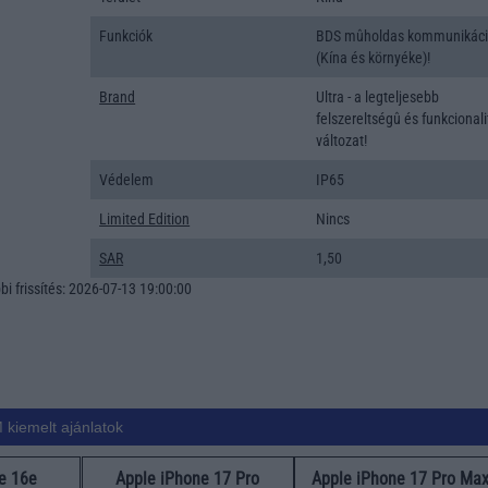
Funkciók
BDS mûholdas kommunikác
(Kína és környéke)!
Brand
Ultra - a legteljesebb
felszereltségû és funkcional
változat!
Védelem
IP65
Limited Edition
Nincs
SAR
1,50
i frissítés: 2026-07-13 19:00:00
 kiemelt ajánlatok
e 16e
Apple iPhone 17 Pro
Apple iPhone 17 Pro Ma