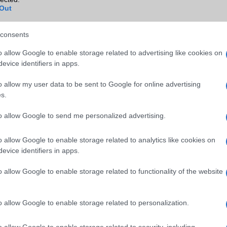
NFC
területenként változó
Out
TV/USB kapcsolat
OtG (On-the-Go USB)
consents
GPS
aGPS (USA), Glonass (Orosz)
BDS (Kína), Galileo (EU), QZ
o allow Google to enable storage related to advertising like cookies on
(Japán)
evice identifiers in apps.
Push to Talk
Nincs
o allow my user data to be sent to Google for online advertising
s.
AKKUMULÁTOR
to allow Google to send me personalized advertising.
Típus
Silicium-Carbon
Készenléti idő h /
Az akkumulátor nem vehetõ 
o allow Google to enable storage related to analytics like cookies on
Cserélhetőség
evice identifiers in apps.
Beszélgetési idő h /
100W-os gyorstöltés
o allow Google to enable storage related to functionality of the website
Gyorstöltés
ALKALMAZÁSOK ÉS ÉRZÉKELŐK
o allow Google to enable storage related to personalization.
Java
Nincs
o allow Google to enable storage related to security, including