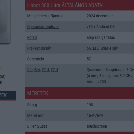
Honor 300 Ultra ÁLTALÁNOS ADATAI
Megjelenés időpontja
2024 december
Operációs rendszer
v15,x Android OS
RotaS
alap szolgáltatás
Frekvenciasáv
5G, LTE, GSM 4 sáv
Generáció
5G
ChipSet
,
CPU
,
GPU
Qualcomm Snapdragon 8 Ge
(4 nm), 8 mag, max 3,0 GHz,
zat
)
Adreno 750
s!
MÉRETEK
ZÉK
Súly g
198
Méret mm
164*76*9
Billentyűzet
touchscreen