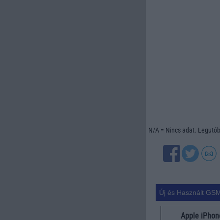
N/A = Nincs adat. Legutóbb
Új és Használt GSM
Apple iPhon