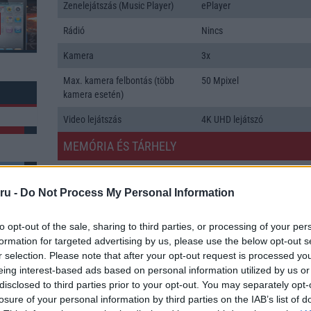
Zenelejátszás (Music Player)
ePlayer
Rádió
Nincs
Kamera
3x
Max. kamera felbontás (több
50 Mpixel
kamera esetén)
Video lejátszás
4K UHD lejátszó
MEMÓRIA ÉS TÁRHELY
Telefonkönyv db
dinamikus
ru -
Do Not Process My Personal Information
Min. memória
16 GB
Min. háttértár
1000 GB
k: 1
to opt-out of the sale, sharing to third parties, or processing of your per
formation for targeted advertising by us, please use the below opt-out s
Memória bővíthetőség
Nincs
r selection. Please note that after your opt-out request is processed y
eing interest-based ads based on personal information utilized by us or
ADATCSERE
disclosed to third parties prior to your opt-out. You may separately opt-
losure of your personal information by third parties on the IAB’s list of
GPRS
Van