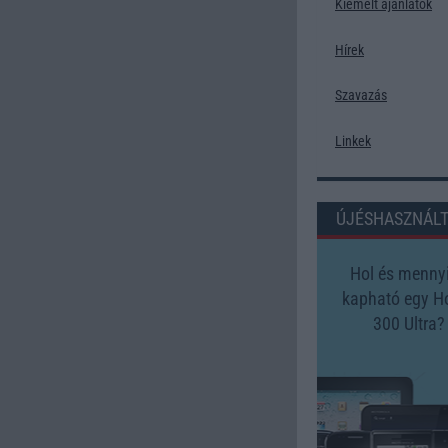
Kiemelt ajánlatok
Hírek
Szavazás
Linkek
ÚJÉSHASZNÁL
Hol és mennyi
kapható egy H
300 Ultra?