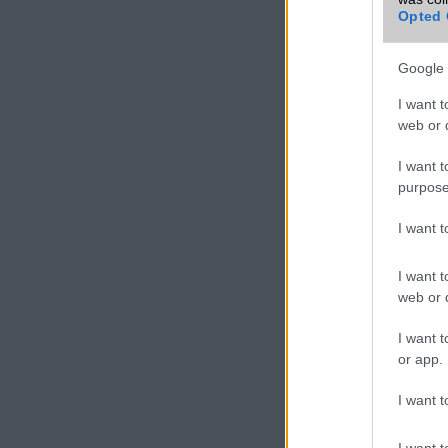
Opted 
Google 
I want t
web or d
I want t
purpose
I want 
I want t
web or d
I want t
or app.
I want t
I want t