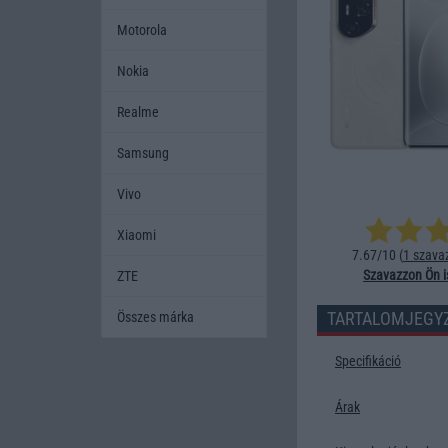
Motorola
Nokia
Realme
Samsung
Vivo
Xiaomi
7.67/10 (
1 szava
Szavazzon Ön i
ZTE
TARTALOMJEGY
Összes márka
Specifikáció
Árak