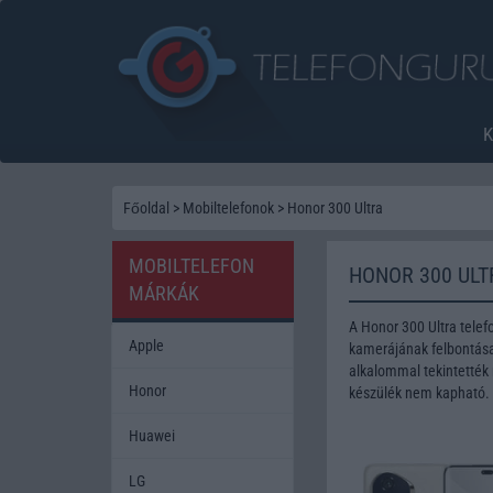
Főoldal
>
Mobiltelefonok
>
Honor 300 Ultra
MOBILTELEFON
HONOR 300 ULT
MÁRKÁK
A Honor 300 Ultra tele
Apple
kamerájának felbontása 
alkalommal tekintették 
Honor
készülék nem kapható.
Huawei
LG