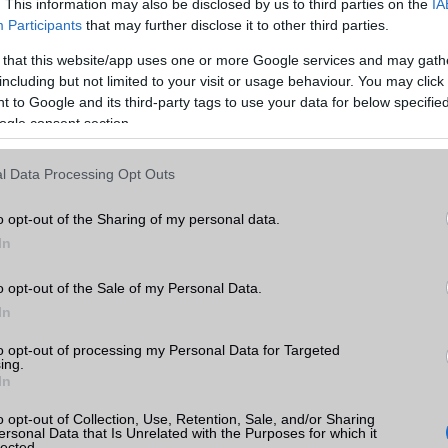
. This information may also be disclosed by us to third parties on the
IA
EDGE
Van
Participants
that may further disclose it to other third parties.
WAP
5HTML
 that this website/app uses one or more Google services and may gath
tra
including but not limited to your visit or usage behaviour. You may click 
k
EMS
/E-mail
push eMail
 to Google and its third-party tags to use your data for below specifi
ogle consent section.
MMS
Nincs
tás
kkal
Infraport
területenként változó
l Data Processing Opt Outs
tra
Bluetooth
v5,x
o opt-out of the Sharing of my personal data.
B/T extra
LE, A2DP
In
Wi-Fi (alap)
g/b
v7 (be)
o opt-out of the Sale of my Personal Data.
Wi-Fi Direct
Van
In
or
ok
Wi-Fi extra
3 sávos
to opt-out of processing my Personal Data for Targeted
ing.
In
Wi-Fi HotSpot
alap szolgáltatás
Blackberry
Nincs
o opt-out of Collection, Use, Retention, Sale, and/or Sharing
ersonal Data that Is Unrelated with the Purposes for which it
lected.