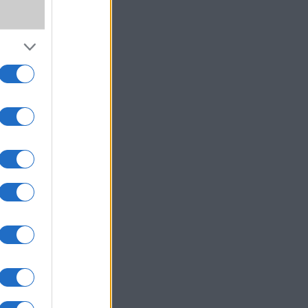
,
SS
ki!