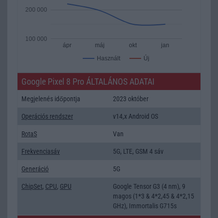
200 000
100 000
ápr
máj
okt
jan
Új
Használt
Google Pixel 8 Pro ÁLTALÁNOS ADATAI
Megjelenés időpontja
2023 október
Operációs rendszer
v14,x Android OS
RotaS
Van
Frekvenciasáv
5G, LTE, GSM 4 sáv
Generáció
5G
ChipSet
,
CPU
,
GPU
Google Tensor G3 (4 nm), 9
magos (1*3 & 4*2,45 & 4*2,15
GHz), Immortalis G715s