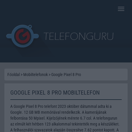
Toggle
naviga
Főoldal
>
Mobiltelefonok
>
Google Pixel 8 Pro
GOOGLE PIXEL 8 PRO MOBILTELEFON
A Google Pixel 8 Pro telefont 2023 október dátummal adta ki a
Google. 12 GB MB memóriával rendelkezik. A kamerájának
felbontása 50 Mpixel. Kijelzőjének mérete 6.7 col. A telefongurun
az elmúlt két hétben 123 alkalommal tekintették meg a készüléket.
A felhasználói szavazatok alapján összesítve 7.62 pontot kapott. A