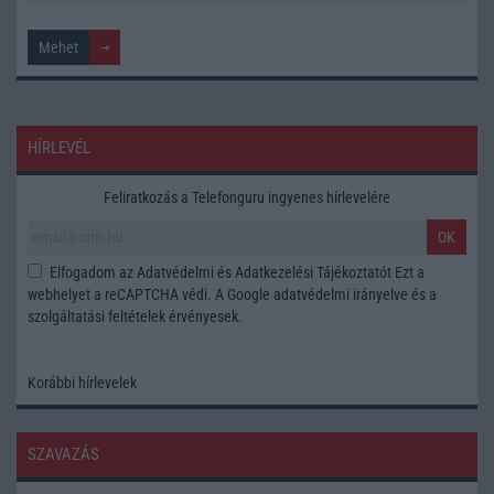
HÍRLEVÉL
Feliratkozás a Telefonguru ingyenes hírlevelére
OK
Elfogadom az
Adatvédelmi és Adatkezelési Tájékoztatót
Ezt a
webhelyet a reCAPTCHA védi. A Google
adatvédelmi irányelve
és a
szolgáltatási feltételek
érvényesek.
Korábbi hírlevelek
SZAVAZÁS