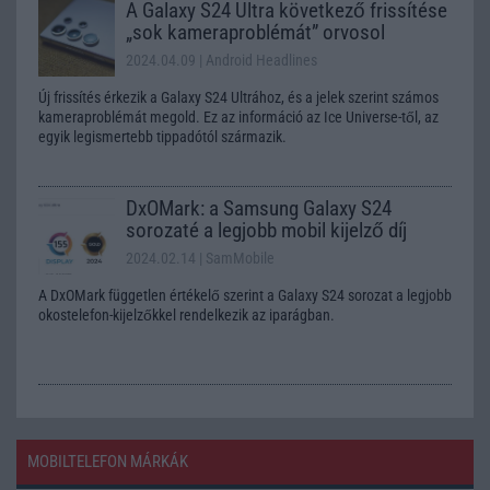
A Galaxy S24 Ultra következő frissítése
„sok kameraproblémát” orvosol
2024.04.09
| Android Headlines
Új frissítés érkezik a Galaxy S24 Ultrához, és a jelek szerint számos
kameraproblémát megold. Ez az információ az Ice Universe-től, az
egyik legismertebb tippadótól származik.
DxOMark: a Samsung Galaxy S24
sorozaté a legjobb mobil kijelző díj
2024.02.14
| SamMobile
A DxOMark független értékelő szerint a Galaxy S24 sorozat a legjobb
okostelefon-kijelzőkkel rendelkezik az iparágban.
MOBILTELEFON MÁRKÁK