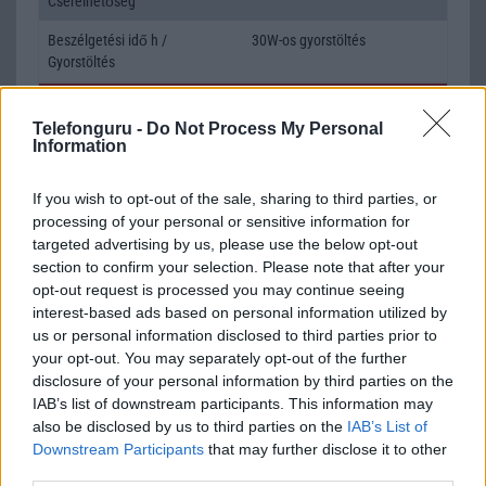
Cserélhetőség
Beszélgetési idő h /
30W-os gyorstöltés
Gyorstöltés
ALKALMAZÁSOK ÉS ÉRZÉKELŐK
Telefonguru -
Do Not Process My Personal
Information
Java
Nincs
Flash
/
Ujjlenyomat olvasó
Fingerprint sensor
If you wish to opt-out of the sale, sharing to third parties, or
processing of your personal or sensitive information for
SNS integráció
alap szolgáltatás
targeted advertising by us, please use the below opt-out
Organizer
alap szolgáltatás
section to confirm your selection. Please note that after your
opt-out request is processed you may continue seeing
T9 szótár
alkalmazás független szótár
interest-based ads based on personal information utilized by
us or personal information disclosed to third parties prior to
Office alkalmazások
alap szolgáltatás
your opt-out. You may separately opt-out of the further
disclosure of your personal information by third parties on the
Iránytũ
ecompass
IAB’s list of downstream participants. This information may
Extrák
Nincs
also be disclosed by us to third parties on the
IAB’s List of
Downstream Participants
that may further disclose it to other
EGYÉB
third parties.