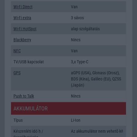
Wi-Fi Direct
Van
Wi-Fi extra
3 sávos
Wi-Fi HotSpot
alap szolgáltatás
Blackberry
Nincs
NFC
Van
TV/USB kapcsolat
3,x Type-C
GPS
aGPS (USA), Glonass (Orosz),
BDS (Kína), Galileo (EU), QZSS
(Japán)
Push to Talk
Nincs
AKKUMULÁTOR
Típus
Li-Ion
Készenléti idő h /
Az akkumulátor nem vehetõ ki!