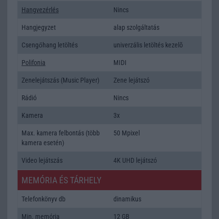
Hangvezérlés
Nincs
Hangjegyzet
alap szolgáltatás
Csengőhang letöltés
univerzális letöltés kezelõ
Polifonia
MIDI
Zenelejátszás (Music Player)
Zene lejátszó
Rádió
Nincs
Kamera
3x
Max. kamera felbontás (több
50 Mpixel
kamera esetén)
Video lejátszás
4K UHD lejátszó
MEMÓRIA ÉS TÁRHELY
Telefonkönyv db
dinamikus
Min. memória
12 GB