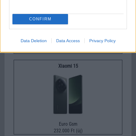
CONFIRM
Data Deletion
Data Access
Privacy Policy
Nelly GSM
310.000 Ft (használt)
Xiaomi 15
Euro Gsm
232.000 Ft (új)