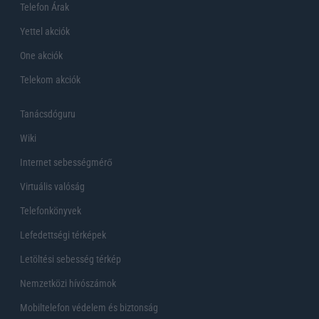
Telefon Árak
Yettel akciók
One akciók
Telekom akciók
Tanácsdóguru
Wiki
Internet sebességmérő
Virtuális valóság
Telefonkönyvek
Lefedettségi térképek
Letöltési sebesség térkép
Nemzetközi hívószámok
Mobiltelefon védelem és biztonság