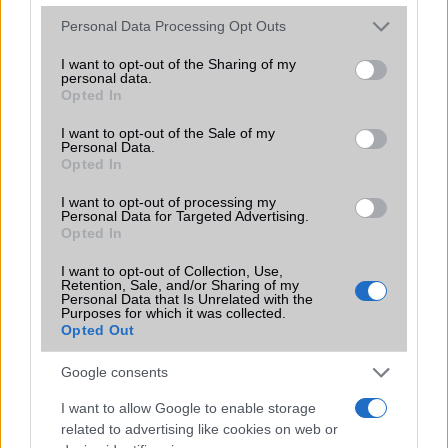
Vibra jelzés
alap szolgáltatás
Please note that this website/app uses one or more Google
Personal Data Processing Opt Outs
services and may gather and store information including but
SIM típus
eSIM
not limited to your visit or usage behaviour. You may click to
I want to opt-out of the Sharing of my
personal data.
grant or deny consent to Google and its third-party tags to
SIM-ek száma
1
Opted In
use your data for below specified purposes in below Google
consent section.
Flight mode
Van
I want to opt-out of the Sale of my
Personal Data.
Terület
Globális
Opted In
Funkciók
HDR10+
I want to opt-out of processing my
Personal Data for Targeted Advertising.
Opted In
Brand
Google Mobile
Védelem
I want to opt-out of Collection, Use,
IP68
Retention, Sale, and/or Sharing of my
Personal Data that Is Unrelated with the
Limited Edition
Nincs
Purposes for which it was collected.
Opted Out
SAR
1,20
N/A = Nincs adat. Legutóbbi frissítés: 2026-07-13 19:00:00
Google consents
I want to allow Google to enable storage
related to advertising like cookies on web or