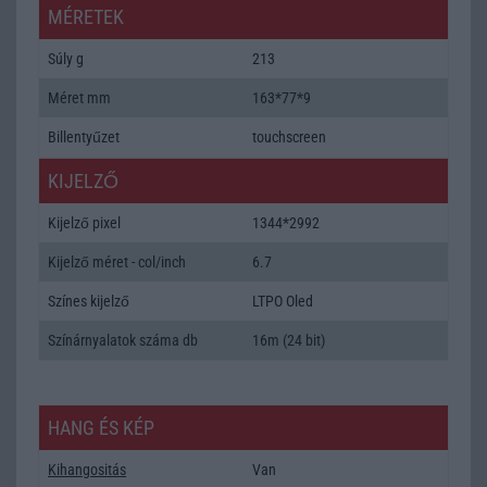
MÉRETEK
Súly g
213
Méret mm
163*77*9
Billentyűzet
touchscreen
KIJELZŐ
Kijelző pixel
1344*2992
Kijelző méret - col/inch
6.7
Színes kijelző
LTPO Oled
Színárnyalatok száma db
16m (24 bit)
HANG ÉS KÉP
Kihangositás
Van