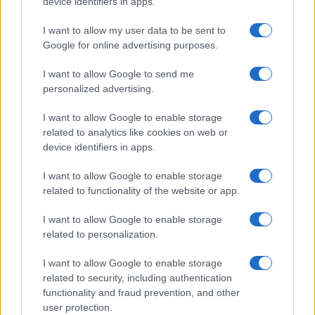
device identifiers in apps.
I want to allow my user data to be sent to
Google for online advertising purposes.
Új és Használt GSM kiemelt ajánlatok
I want to allow Google to send me
personalized advertising.
Apple iPhone 15 Pro
I want to allow Google to enable storage
related to analytics like cookies on web or
device identifiers in apps.
I want to allow Google to enable storage
related to functionality of the website or app.
I want to allow Google to enable storage
Nyugati GSM
related to personalization.
280.000 Ft (új)
I want to allow Google to enable storage
related to security, including authentication
Apple iPhone 16 Pro Max
functionality and fraud prevention, and other
user protection.