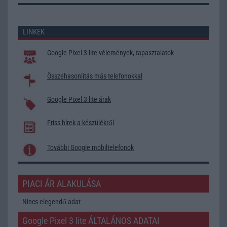
LINKEK
Google Pixel 3 lite vélemények, tapasztalatok
Összehasonlítás más telefonokkal
Google Pixel 3 lite árak
Friss hírek a készülékről
További Google mobiltelefonok
PIACI ÁR ALAKULÁSA
Nincs elegendő adat
Google Pixel 3 lite ÁLTALÁNOS ADATAI