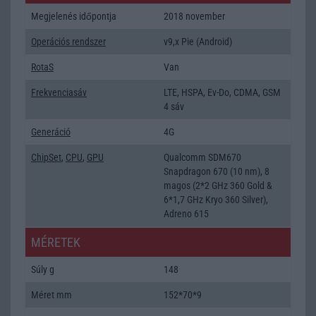
Megjelenés időpontja
2018 november
Operációs rendszer
v9,x Pie (Android)
RotaS
Van
Frekvenciasáv
LTE, HSPA, Ev-Do, CDMA, GSM
4 sáv
Generáció
4G
ChipSet
,
CPU
,
GPU
Qualcomm SDM670
Snapdragon 670 (10 nm), 8
magos (2*2 GHz 360 Gold &
6*1,7 GHz Kryo 360 Silver),
Adreno 615
MÉRETEK
Súly g
148
Méret mm
152*70*9