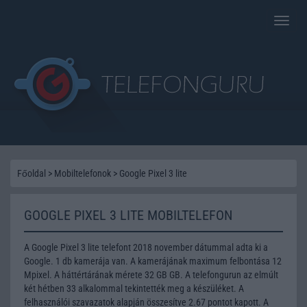
Toggle
naviga
Főoldal
>
Mobiltelefonok
>
Google Pixel 3 lite
GOOGLE PIXEL 3 LITE MOBILTELEFON
A Google Pixel 3 lite telefont 2018 november dátummal adta ki a
Google. 1 db kamerája van. A kamerájának maximum felbontása 12
Mpixel. A háttértárának mérete 32 GB GB. A telefongurun az elmúlt
két hétben 33 alkalommal tekintették meg a készüléket. A
felhasználói szavazatok alapján összesítve 2.67 pontot kapott. A