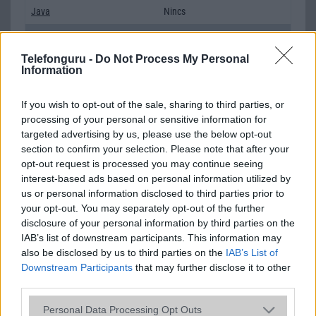
Java
Nincs
Flash
/
Ujjlenyomat olvasó
Fingerprint sensor
Telefonguru -
Do Not Process My Personal
SNS integráció
alap szolgáltatás
Information
Organizer
alap szolgáltatás
If you wish to opt-out of the sale, sharing to third parties, or
T9 szótár
alkalmazás független szótár
processing of your personal or sensitive information for
targeted advertising by us, please use the below opt-out
Office alkalmazások
DV = Document viewer (Word,
section to confirm your selection. Please note that after your
Excel, PowerPoint, PDF)
opt-out request is processed you may continue seeing
Iránytũ
ecompass
interest-based ads based on personal information utilized by
us or personal information disclosed to third parties prior to
Extrák
Nincs
your opt-out. You may separately opt-out of the further
disclosure of your personal information by third parties on the
EGYÉB
IAB’s list of downstream participants. This information may
also be disclosed by us to third parties on the
IAB’s List of
Vibra jelzés
alap szolgáltatás
Downstream Participants
that may further disclose it to other
third parties.
SIM típus
nanoSIM
Please note that this website/app uses one or more Google
SIM-ek száma
1
Personal Data Processing Opt Outs