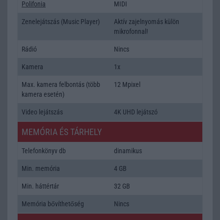
Polifonia
MIDI
Zenelejátszás (Music Player)
Aktív zajelnyomás külön
mikrofonnal!
Rádió
Nincs
Kamera
1x
Max. kamera felbontás (több
12 Mpixel
kamera esetén)
Video lejátszás
4K UHD lejátszó
MEMÓRIA ÉS TÁRHELY
Telefonkönyv db
dinamikus
Min. memória
4 GB
Min. háttértár
32 GB
Memória bővíthetőség
Nincs