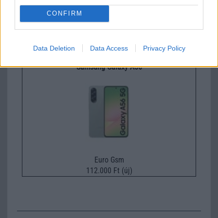
CONFIRM
Nyugati GSM
360.000 Ft (új)
Data Deletion
Data Access
Privacy Policy
Samsung Galaxy A56
Euro Gsm
112.000 Ft (új)