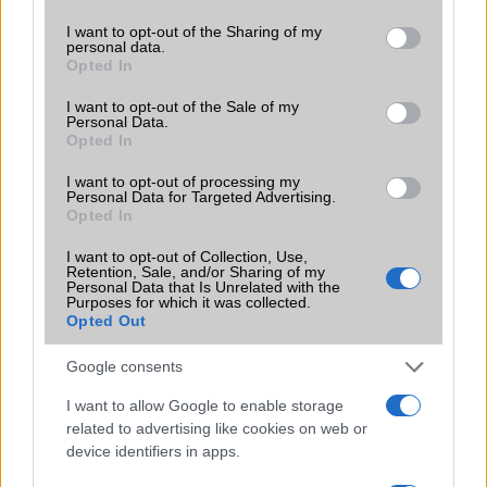
services and may gather and store information including but
Flight mode
Van
not limited to your visit or usage behaviour. You may click to
I want to opt-out of the Sharing of my
personal data.
grant or deny consent to Google and its third-party tags to
Opted In
Terület
Globális
use your data for below specified purposes in below Google
consent section.
I want to opt-out of the Sale of my
Funkciók
Nagyon elõzetes adatok
Personal Data.
vannak még csak!
Opted In
Brand
Google Mobile
I want to opt-out of processing my
Personal Data for Targeted Advertising.
Védelem
Nincs
Opted In
Limited Edition
Nincs
I want to opt-out of Collection, Use,
Retention, Sale, and/or Sharing of my
SAR
1,13
Personal Data that Is Unrelated with the
Purposes for which it was collected.
N/A = Nincs adat. Legutóbbi frissítés: 2026-07-13 19:00:00
Opted Out
Google consents
I want to allow Google to enable storage
related to advertising like cookies on web or
device identifiers in apps.