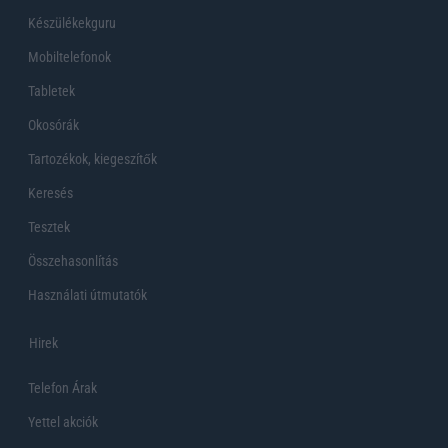
Készülékekguru
Mobiltelefonok
Tabletek
Okosórák
Tartozékok, kiegeszítők
Keresés
Tesztek
Összehasonlítás
Használati útmutatók
Hirek
Telefon Árak
Yettel akciók