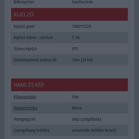
Billentyűzet
touchscreen
KIJELZŐ
Kijelző pixel
1080*2220
Kijelző méret - col/inch
5.56
Színes kijelző
IPS
Színárnyalatok száma db
16m (24 bit)
HANG ÉS KÉP
Kihangositás
Van
Hangvezérlés
Nincs
Hangjegyzet
alap szolgáltatás
Csengőhang letöltés
univerzális letöltés kezelõ