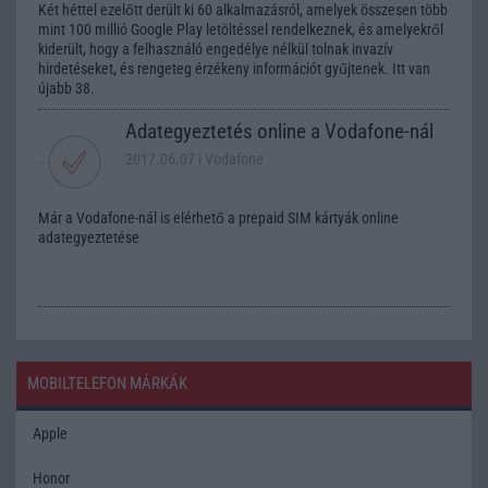
Két héttel ezelőtt derült ki 60 alkalmazásról, amelyek összesen több
mint 100 millió Google Play letöltéssel rendelkeznek, és amelyekről
kiderült, hogy a felhasználó engedélye nélkül tolnak invazív
hirdetéseket, és rengeteg érzékeny információt gyűjtenek. Itt van
újabb 38.
Adategyeztetés online a Vodafone-nál
2017.06.07
| Vodafone
Már a Vodafone-nál is elérhető a prepaid SIM kártyák online
adategyeztetése
MOBILTELEFON MÁRKÁK
Apple
Honor