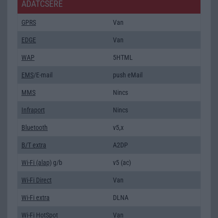
ADATCSERE
GPRS
Van
EDGE
Van
WAP
5HTML
EMS
/E-mail
push eMail
MMS
Nincs
Infraport
Nincs
Bluetooth
v5,x
B/T extra
A2DP
Wi-Fi (alap)
g/b
v5 (ac)
Wi-Fi Direct
Van
Wi-Fi extra
DLNA
Wi-Fi HotSpot
Van