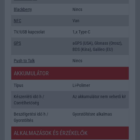
Blackberry
Nincs
NFC
Van
TV/USB kapcsolat
1,x Type-C
GPS
aGPS (USA), Glonass (Orosz),
BDS (Kína), Galileo (EU)
Push to Talk
Nincs
AKKUMULÁTOR
Típus
Li-Polimer
Készenléti idő h /
Az akkumulátor nem vehetõ ki!
Cserélhetőség
Beszélgetési idő h /
Gyorstöltésre alkalmas
Gyorstöltés
ALKALMAZÁSOK ÉS ÉRZÉKELŐK