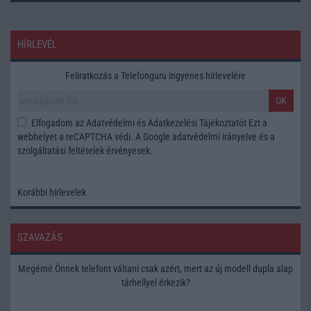
HÍRLEVÉL
Feliratkozás a Telefonguru ingyenes hírlevelére
OK
Elfogadom az
Adatvédelmi és Adatkezelési Tájékoztatót
Ezt a
webhelyet a reCAPTCHA védi. A Google
adatvédelmi irányelve
és a
szolgáltatási feltételek
érvényesek.
Korábbi hírlevelek
SZAVAZÁS
Megérné Önnek telefont váltani csak azért, mert az új modell dupla alap
tárhellyel érkezik?