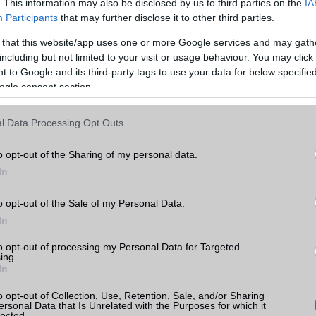
. This information may also be disclosed by us to third parties on the
IA
Participants
that may further disclose it to other third parties.
ADATCSERE
 that this website/app uses one or more Google services and may gath
 10
GPRS
Van
including but not limited to your visit or usage behaviour. You may click 
k
 to Google and its third-party tags to use your data for below specifi
EDGE
Van
ogle consent section.
tás
WAP
5HTML
kkal
l Data Processing Opt Outs
EMS
/E-mail
push eMail
 10
o opt-out of the Sharing of my personal data.
MMS
Nincs
In
Infraport
Nincs
o opt-out of the Sale of my Personal Data.
Bluetooth
v6,x
In
le
B/T extra
LE, A2DP
ok
to opt-out of processing my Personal Data for Targeted
Wi-Fi (alap)
g/b
v6e (ae)
ing.
In
Wi-Fi Direct
Nincs
o opt-out of Collection, Use, Retention, Sale, and/or Sharing
ersonal Data that Is Unrelated with the Purposes for which it
Wi-Fi extra
Nincs
lected.