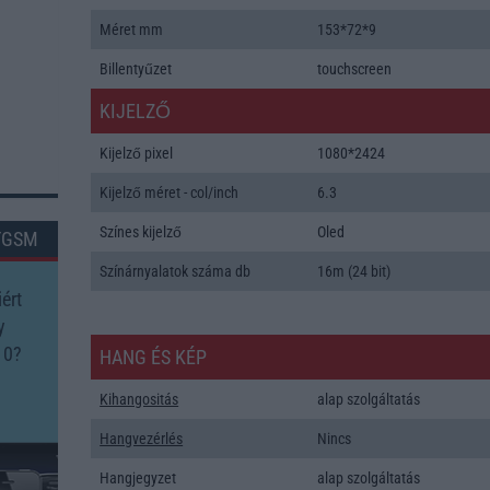
Méret mm
153*72*9
Billentyűzet
touchscreen
KIJELZŐ
Kijelző pixel
1080*2424
Kijelző méret - col/inch
6.3
Színes kijelző
Oled
TGSM
Színárnyalatok száma db
16m (24 bit)
ért
y
10?
HANG ÉS KÉP
Kihangositás
alap szolgáltatás
Hangvezérlés
Nincs
Hangjegyzet
alap szolgáltatás