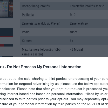
Csengőhang letöltés
univerzális letöltés kezelõ
Polifonia
MIDI
Zenelejátszás (Music Player)
Zene lejátszó
Rádió
Nincs
Kamera
3x
Max. kamera felbontás (több
48 Mpixel
kamera esetén)
Video lejátszás
4K UHD lejátszó
ru -
Do Not Process My Personal Information
MEMÓRIA ÉS TÁRHELY
k: 2
to opt-out of the sale, sharing to third parties, or processing of your per
Telefonkönyv db
dinamikus
formation for targeted advertising by us, please use the below opt-out s
r selection. Please note that after your opt-out request is processed y
Min. memória
12 GB
eing interest-based ads based on personal information utilized by us or
disclosed to third parties prior to your opt-out. You may separately opt-
Min. háttértár
128 GB
losure of your personal information by third parties on the IAB’s list of
Memória bővíthetőség
Nincs