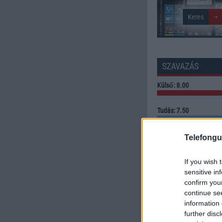
SZAVAZÁS
Külső: 8.00
Tudás: 7.50
Minőség: 4.00
Telefongu
Értékelés: 6.50 | Szavazato
If you wish 
sensitive in
Szavazzon Ön is!
confirm you
continue se
information 
further disc