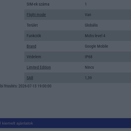
SIM-ek száma
1
Flight mode
Van
Terület
Globális
Funkciók
Mohs level 4
Brand
Google Mobile
Védelem
IP68
Limited Edition
Nincs
SAR
1,39
i frissítés: 2026-07-13 19:00:00
 kiemelt ajánlatok