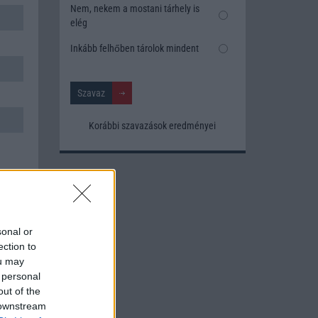
Nem, nekem a mostani tárhely is
elég
Inkább felhőben tárolok mindent
Korábbi szavazások eredményei
sonal or
ection to
ou may
 personal
out of the
 downstream