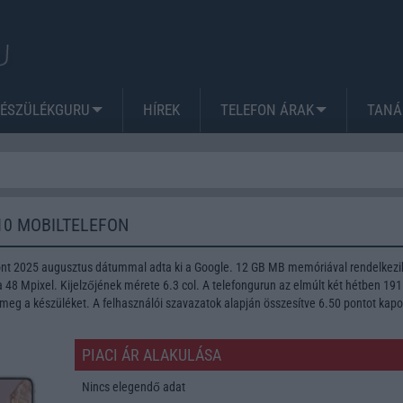
KÉSZÜLÉKGURU
HÍREK
TELEFON ÁRAK
TANÁ
10 MOBILTELEFON
font 2025 augusztus dátummal adta ki a Google. 12 GB MB memóriával rendelkezi
48 Mpixel. Kijelzőjének mérete 6.3 col. A telefongurun az elmúlt két hétben 191
meg a készüléket. A felhasználói szavazatok alapján összesítve 6.50 pontot kapo
PIACI ÁR ALAKULÁSA
Nincs elegendő adat