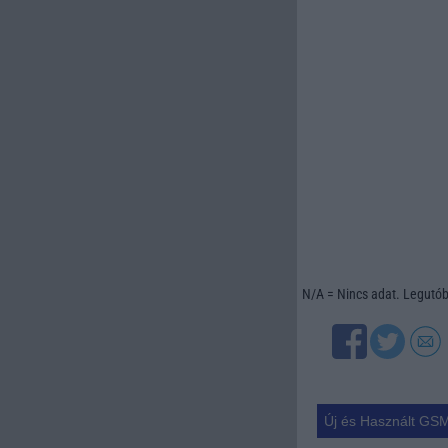
N/A = Nincs adat. Legutóbb
Új és Használt GSM