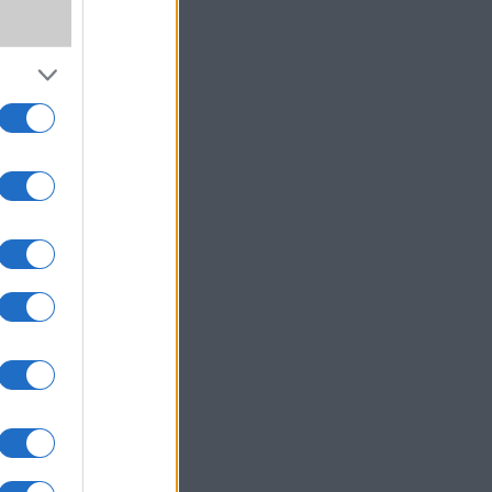
,
SS
wer