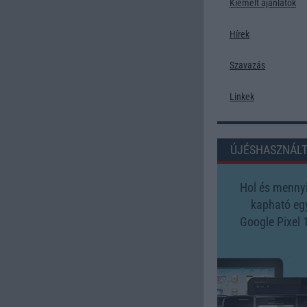
Kiemelt ajánlatok
Hírek
Szavazás
Linkek
ÚJÉSHASZNÁL
Hol és mennyi
kapható eg
Google Pixel 