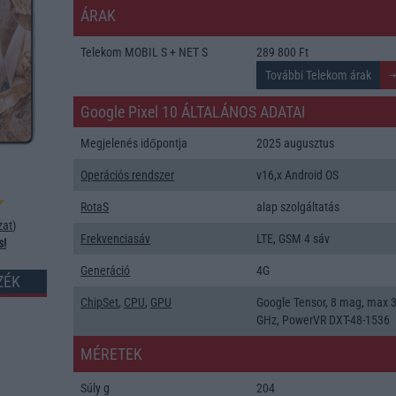
ÁRAK
Telekom MOBIL S + NET S
289 800 Ft
Google Pixel 10 ÁLTALÁNOS ADATAI
Megjelenés időpontja
2025 augusztus
Operációs rendszer
v16,x Android OS
RotaS
alap szolgáltatás
zat
)
Frekvenciasáv
LTE, GSM 4 sáv
s!
Generáció
4G
ZÉK
ChipSet
,
CPU
,
GPU
Google Tensor, 8 mag, max 
GHz, PowerVR DXT-48-1536
MÉRETEK
Súly g
204