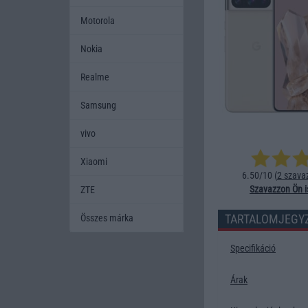
Motorola
Nokia
Realme
Samsung
vivo
Xiaomi
6.50/10 (
2 szava
Szavazzon Ön i
ZTE
TARTALOMJEGY
Összes márka
Specifikáció
Árak