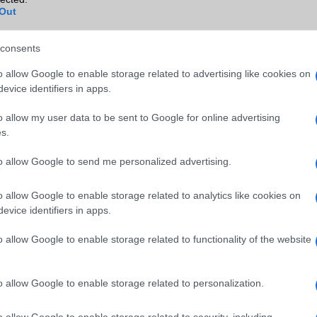
Out
Wi-Fi HotSpot
alap szolgáltatás
Blackberry
Nincs
consents
NFC
területenként változó
o allow Google to enable storage related to advertising like cookies on
evice identifiers in apps.
TV/USB kapcsolat
3,x Type-C
o allow my user data to be sent to Google for online advertising
GPS
aGPS (USA), Glonass (Orosz)
s.
BDS (Kína), Galileo (EU), QZ
(Japán), NavIC (India, új)
to allow Google to send me personalized advertising.
Push to Talk
Nincs
o allow Google to enable storage related to analytics like cookies on
AKKUMULÁTOR
evice identifiers in apps.
Típus
Li-Ion
o allow Google to enable storage related to functionality of the website
Készenléti idő h /
Visszatöltésre alkalmas (Po
Cserélhetőség
Bank)
o allow Google to enable storage related to personalization.
Beszélgetési idő h /
30W-os gyorstöltés
Gyorstöltés
o allow Google to enable storage related to security, including