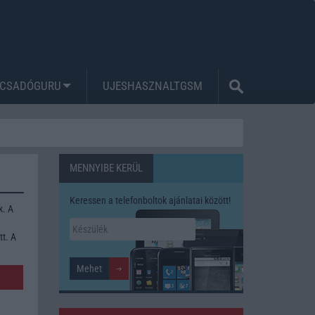
CSADÓGURU
UJESHASZNALTGSM
MENNYIBE KERÜL
Keressen a telefonboltok ajánlatai között!
k. A
tt. A