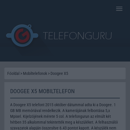
Toggle
naviga
Főoldal
>
Mobiltelefonok
>
Doogee X5
DOOGEE X5 MOBILTELEFON
A Doogee X5 telefont 2015 október dátummal adta ki a Doogee. 1
GB MB memóriával rendelkezik. A kamerájának felbontása 5,x
Mpixel. Kijelzőjének mérete 5 col. A telefongurun az elmúlt két
hétben 35 alkalommal tekintették meg a készüléket. A felhasználói
szavazatok alapján összesítve 6.43 pontot kapott. A készülék nem