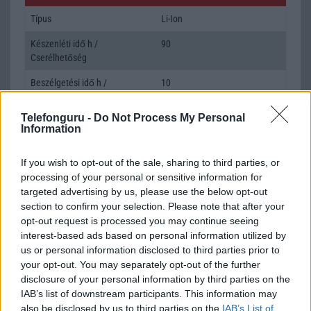
Típus
Li-Ion
Készenléti idő h /
90
Cserélhetőség
Beszélgetési idő h /
10
Gyorstöltés
Telefonguru -
Do Not Process My Personal
ALKALMAZÁSOK ÉS ÉRZÉKELŐK
Information
Java
Nincs
If you wish to opt-out of the sale, sharing to third parties, or
Flash
/
Ujjlenyomat olvasó
Nincs
processing of your personal or sensitive information for
targeted advertising by us, please use the below opt-out
SNS integráció
alap szolgáltatás
section to confirm your selection. Please note that after your
opt-out request is processed you may continue seeing
Organizer
alap szolgáltatás
interest-based ads based on personal information utilized by
us or personal information disclosed to third parties prior to
T9 szótár
alkalmazás független szótár
your opt-out. You may separately opt-out of the further
Office alkalmazások
DV = Document viewer (Word,
disclosure of your personal information by third parties on the
Excel, PowerPoint, PDF)
IAB’s list of downstream participants. This information may
also be disclosed by us to third parties on the
IAB’s List of