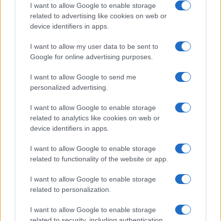
I want to allow Google to enable storage
N/A = Nincs adat. Legutóbbi frissítés: 2026-07-13 19:00:00
related to advertising like cookies on web or
device identifiers in apps.
I want to allow my user data to be sent to
Google for online advertising purposes.
I want to allow Google to send me
personalized advertising.
Új és Használt GSM kiemelt ajánlatok
I want to allow Google to enable storage
Apple iPhone 17e
related to analytics like cookies on web or
device identifiers in apps.
I want to allow Google to enable storage
related to functionality of the website or app.
I want to allow Google to enable storage
related to personalization.
I want to allow Google to enable storage
Euro Gsm
related to security, including authentication