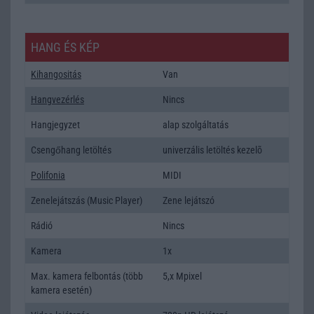
HANG ÉS KÉP
Kihangositás
Van
Hangvezérlés
Nincs
Hangjegyzet
alap szolgáltatás
Csengőhang letöltés
univerzális letöltés kezelõ
Polifonia
MIDI
Zenelejátszás (Music Player)
Zene lejátszó
Rádió
Nincs
Kamera
1x
Max. kamera felbontás (több
5,x Mpixel
kamera esetén)