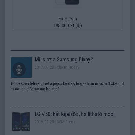
Euro Gsm
188.000 Ft (új)
Mi is az a Samsung Bixby?
2017.03.28
| Xiaomi Today
Többekben felmerülhet a jogos kérdés, hogy vajon mi az a Bixby, mit
mutat be a Samsung holnap?
LG V50: két kijelzős, hajlítható mobil
2019.02.25
| GSM Arena