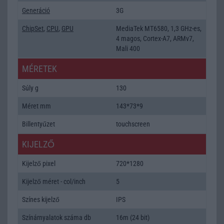
Generáció
3G
ChipSet
,
CPU
,
GPU
MediaTek MT6580, 1,3 GHz-es,
4 magos, Cortex-A7, ARMv7,
Mali 400
MÉRETEK
Súly g
130
Méret mm
143*73*9
Billentyűzet
touchscreen
KIJELZŐ
Kijelző pixel
720*1280
Kijelző méret - col/inch
5
Színes kijelző
IPS
Színárnyalatok száma db
16m (24 bit)