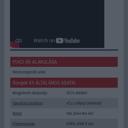
PIACI ÁR ALAKULÁSA
Nincs elegendő adat
Doogee X5 ÁLTALÁNOS ADATAI
Megjelenés időpontja
2015 október
Operációs rendszer
v5,x Lollipop (Android)
RotaS
OtA (Over-the-Air)
Frekvenciasáv
HSPA, GSM 3 sáv