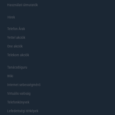
Használati útmutatók
Hirek
Telefon Árak
Yettel akciók
One akciók
Telekom akciók
Tanácsdóguru
Wiki
Internet sebességmérő
Virtuális valóság
Telefonkönyvek
Lefedettségi térképek