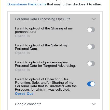
Iránytũ
Nincs
Downstream Participants
that may further disclose it to other
third parties.
Extrák
Nincs
Please note that this website/app uses one or more Google
Personal Data Processing Opt Outs
EGYÉB
services and may gather and store information including but
not limited to your visit or usage behaviour. You may click to
I want to opt-out of the Sharing of my
Vibra jelzés
Van
personal data.
grant or deny consent to Google and its third-party tags to
Opted In
use your data for below specified purposes in below Google
SIM típus
microSIM
consent section.
I want to opt-out of the Sale of my
SIM-ek száma
2
Personal Data.
Opted In
Flight mode
Van
I want to opt-out of processing my
Terület
Magyar
Personal Data for Targeted Advertising.
Opted In
Funkciók
A Tesco-ban volt kapható!
I want to opt-out of Collection, Use,
Retention, Sale, and/or Sharing of my
Brand
Nincs
Personal Data that Is Unrelated with the
Purposes for which it was collected.
Védelem
Nincs
Opted Out
Limited Edition
Nincs
Google consents
SAR
0,42