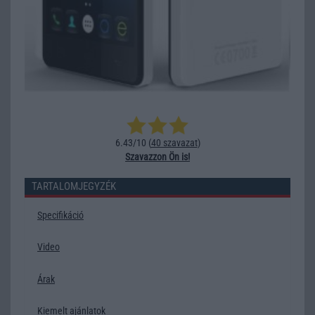
6.43/10 (
40 szavazat
)
Szavazzon Ön is!
TARTALOMJEGYZÉK
Specifikáció
Video
Árak
Kiemelt ajánlatok