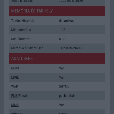
Video lejátszás
720p HD lejátszó
MEMÓRIA ÉS TÁRHELY
Telefonkönyv db
dinamikus
Min. memória
1 GB
Min. háttértár
8 GB
Memória bővíthetőség
T-Flash/microSD
ADATCSERE
GPRS
Van
EDGE
Van
WAP
5HTML
EMS
/E-mail
push eMail
MMS
Van
Infraport
Nincs