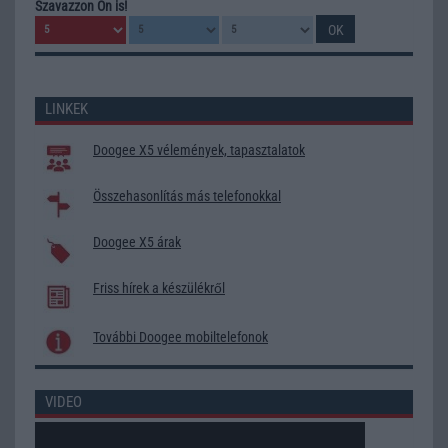
Szavazzon Ön is!
LINKEK
Doogee X5 vélemények, tapasztalatok
Összehasonlítás más telefonokkal
Doogee X5 árak
Friss hírek a készülékről
További Doogee mobiltelefonok
VIDEO