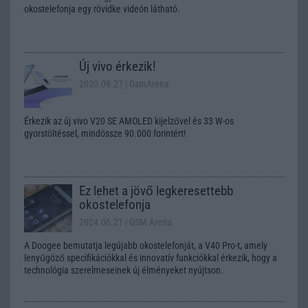
okostelefonja egy rövidke videón látható.
Új vivo érkezik!
2020.09.27
| GsmArena
Érkezik az új vivo V20 SE AMOLED kijelzővel és 33 W-os
gyorstöltéssel, mindössze 90.000 forintért!
Ez lehet a jövő legkeresettebb
okostelefonja
2024.06.21
| GSM Arena
A Doogee bemutatja legújabb okostelefonját, a V40 Pro-t, amely
lenyűgöző specifikációkkal és innovatív funkciókkal érkezik, hogy a
technológia szerelmeseinek új élményeket nyújtson.