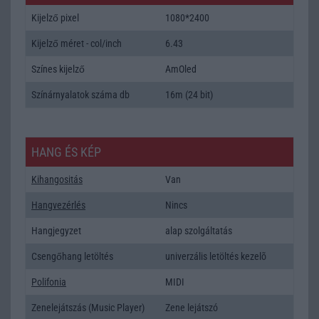
Kijelző pixel
1080*2400
Kijelző méret - col/inch
6.43
Színes kijelző
AmOled
Színárnyalatok száma db
16m (24 bit)
HANG ÉS KÉP
Kihangositás
Van
Hangvezérlés
Nincs
Hangjegyzet
alap szolgáltatás
Csengőhang letöltés
univerzális letöltés kezelõ
Polifonia
MIDI
Zenelejátszás (Music Player)
Zene lejátszó