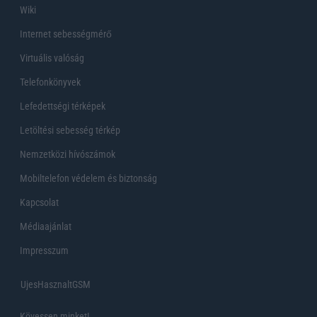
Wiki
Internet sebességmérő
Virtuális valóság
Telefonkönyvek
Lefedettségi térképek
Letöltési sebesség térkép
Nemzetközi hívószámok
Mobiltelefon védelem és biztonság
Kapcsolat
Médiaajánlat
Impresszum
UjesHasznaltGSM
Kövessen minket!