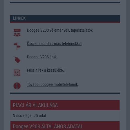
LINKEK
Doogee V20S vélemények, tapasztalatok
Összehasonlítás más telefonokkal
Doogee V20S árak
Friss hírek a készülékről
További Doogee mobiltelefonok
PIACI ÁR ALAKULÁSA
Nincs elegendő adat
Doogee V20S ÁLTALÁNOS ADATAI