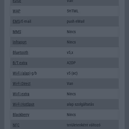
EDGE
Van
WAP
5HTML
EMS
/E-mail
push eMail
MMS
Nincs
Infraport
Nincs
Bluetooth
v5,x
B/T extra
A2DP
Wi-Fi (alap)
g/b
v5 (ac)
Wi-Fi Direct
Van
Wi-Fi extra
Nincs
Wi-Fi HotSpot
alap szolgáltatás
Blackberry
Nincs
NFC
területenként változó