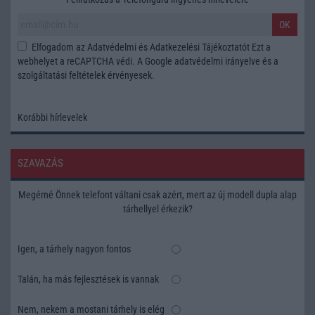
OK
Elfogadom az
Adatvédelmi és Adatkezelési Tájékoztatót
Ezt a
webhelyet a reCAPTCHA védi. A Google
adatvédelmi irányelve
és a
szolgáltatási feltételek
érvényesek.
Korábbi hírlevelek
SZAVAZÁS
Megérné Önnek telefont váltani csak azért, mert az új modell dupla alap
tárhellyel érkezik?
Igen, a tárhely nagyon fontos
Talán, ha más fejlesztések is vannak
Nem, nekem a mostani tárhely is elég