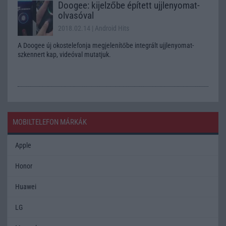
Doogee: kijelzőbe épített ujjlenyomat-
olvasóval
2018.02.14
| Android Hits
A Doogee új okostelefonja megjelenítőbe integrált ujjlenyomat-
szkennert kap, videóval mutatjuk.
MOBILTELEFON MÁRKÁK
Apple
Honor
Huawei
LG