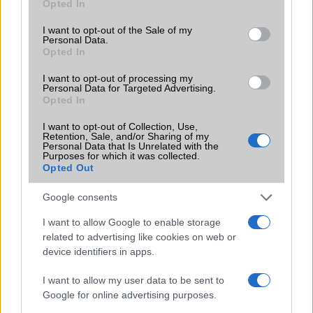
Opted In
use your data for below specified purposes in below Google
kijelzõ!
consent section.
I want to opt-out of the Sale of my
Brand
Strapabíró
Personal Data.
Opted In
Védelem
IP69k
I want to opt-out of processing my
Personal Data for Targeted Advertising.
Limited Edition
Nincs
Opted In
SAR
Nincs publikus adat!
I want to opt-out of Collection, Use,
N/A = Nincs adat. Legutóbbi frissítés: 2026-07-13 19:00:00
Retention, Sale, and/or Sharing of my
Personal Data that Is Unrelated with the
Purposes for which it was collected.
Opted Out
Google consents
I want to allow Google to enable storage
related to advertising like cookies on web or
Új és Használt GSM kiemelt ajánlatok
device identifiers in apps.
Apple iPhone 17e
I want to allow my user data to be sent to
Google for online advertising purposes.