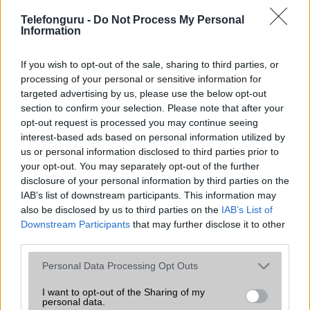
SNS integráció
alap szolgáltatás
Telefonguru -
Do Not Process My Personal
Information
Organizer
alap szolgáltatás
T9 szótár
alkalmazás független szótár
If you wish to opt-out of the sale, sharing to third parties, or
processing of your personal or sensitive information for
Office alkalmazások
alap szolgáltatás
targeted advertising by us, please use the below opt-out
Iránytũ
Nincs
section to confirm your selection. Please note that after your
opt-out request is processed you may continue seeing
Extrák
Nincs
interest-based ads based on personal information utilized by
us or personal information disclosed to third parties prior to
EGYÉB
your opt-out. You may separately opt-out of the further
disclosure of your personal information by third parties on the
Vibra jelzés
alap szolgáltatás
IAB’s list of downstream participants. This information may
also be disclosed by us to third parties on the
SIM típus
nanoSIM
IAB’s List of
Downstream Participants
that may further disclose it to other
SIM-ek száma
2
third parties.
Flight mode
Van
Please note that this website/app uses one or more Google
Personal Data Processing Opt Outs
services and may gather and store information including but
Terület
Globális
not limited to your visit or usage behaviour. You may click to
I want to opt-out of the Sharing of my
personal data.
grant or deny consent to Google and its third-party tags to
Funkciók
MIL-STD-810G, + 1,58" hátlapi