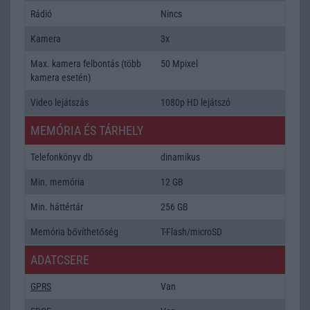
Rádió
Nincs
Kamera
3x
Max. kamera felbontás (több
50 Mpixel
kamera esetén)
Video lejátszás
1080p HD lejátszó
MEMÓRIA ÉS TÁRHELY
Telefonkönyv db
dinamikus
Min. memória
12 GB
Min. háttértár
256 GB
Memória bővíthetőség
T-Flash/microSD
ADATCSERE
GPRS
Van