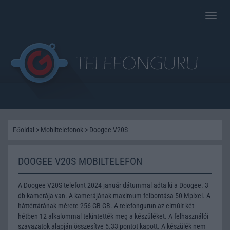
Toggle
naviga
Főoldal
>
Mobiltelefonok
>
Doogee V20S
DOOGEE V20S MOBILTELEFON
A Doogee V20S telefont 2024 január dátummal adta ki a Doogee. 3
db kamerája van. A kamerájának maximum felbontása 50 Mpixel. A
háttértárának mérete 256 GB GB. A telefongurun az elmúlt két
hétben 12 alkalommal tekintették meg a készüléket. A felhasználói
szavazatok alapján összesítve 5.33 pontot kapott. A készülék nem