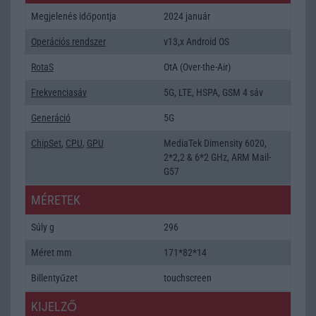
Megjelenés időpontja
2024 január
Operációs rendszer
v13,x Android OS
RotaS
OtA (Over-the-Air)
Frekvenciasáv
5G, LTE, HSPA, GSM 4 sáv
Generáció
5G
ChipSet
,
CPU
,
GPU
MediaTek Dimensity 6020,
2*2,2 & 6*2 GHz, ARM Mail-
G57
MÉRETEK
Súly g
296
Méret mm
171*82*14
Billentyűzet
touchscreen
KIJELZŐ