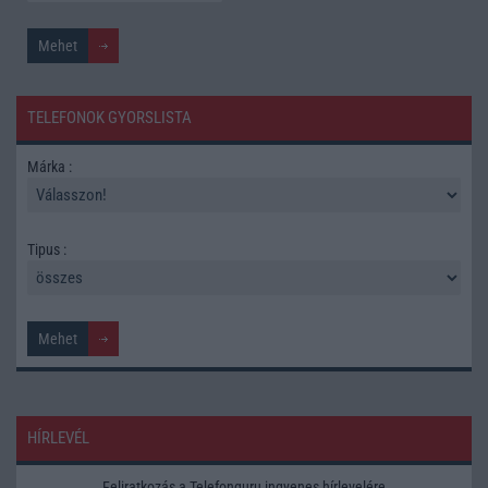
TELEFONOK GYORSLISTA
Márka :
Tipus :
HÍRLEVÉL
Feliratkozás a Telefonguru ingyenes hírlevelére