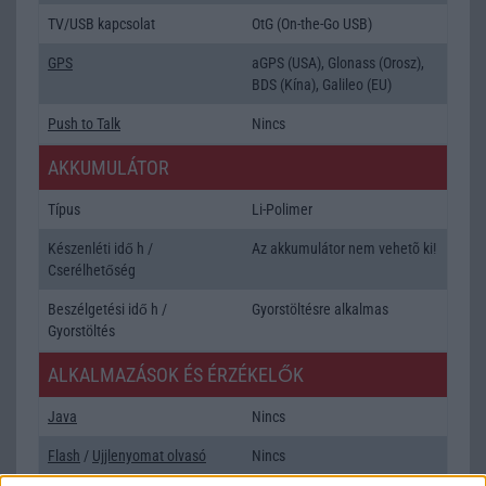
TV/USB kapcsolat
OtG (On-the-Go USB)
GPS
aGPS (USA), Glonass (Orosz),
BDS (Kína), Galileo (EU)
Push to Talk
Nincs
AKKUMULÁTOR
Típus
Li-Polimer
Készenléti idő h /
Az akkumulátor nem vehetõ ki!
Cserélhetőség
Beszélgetési idő h /
Gyorstöltésre alkalmas
Gyorstöltés
ALKALMAZÁSOK ÉS ÉRZÉKELŐK
Java
Nincs
Flash
/
Ujjlenyomat olvasó
Nincs