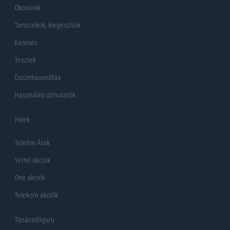
Okosórák
Tartozékok, kiegeszítők
Keresés
Tesztek
Összehasonlítás
Használati útmutatók
Hirek
Telefon Árak
Yettel akciók
One akciók
Telekom akciók
Tanácsdóguru