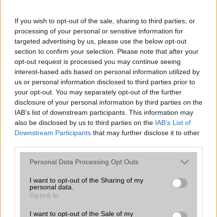
Office alkalmazások
Nincs
If you wish to opt-out of the sale, sharing to third parties, or
processing of your personal or sensitive information for
Iránytũ
Nincs
targeted advertising by us, please use the below opt-out
section to confirm your selection. Please note that after your
Extrák
Nincs
opt-out request is processed you may continue seeing
EGYÉB
interest-based ads based on personal information utilized by
us or personal information disclosed to third parties prior to
Vibra jelzés
Van
your opt-out. You may separately opt-out of the further
disclosure of your personal information by third parties on the
SIM típus
eSIM
IAB’s list of downstream participants. This information may
also be disclosed by us to third parties on the
IAB’s List of
SIM-ek száma
1
Downstream Participants
that may further disclose it to other
third parties.
Flight mode
Van
Please note that this website/app uses one or more Google
Terület
Globális
Personal Data Processing Opt Outs
services and may gather and store information including but
Funkciók
Nincs
not limited to your visit or usage behaviour. You may click to
I want to opt-out of the Sharing of my
personal data.
grant or deny consent to Google and its third-party tags to
Brand
Opted In
WatchPhone
use your data for below specified purposes in below Google
consent section.
Védelem
Aluminum/Ceramic back
I want to opt-out of the Sale of my