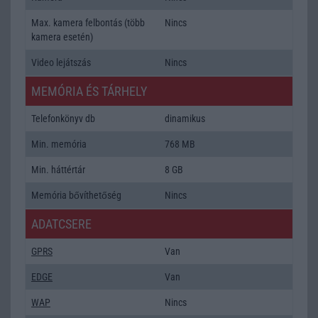
Max. kamera felbontás (több
Nincs
kamera esetén)
Video lejátszás
Nincs
MEMÓRIA ÉS TÁRHELY
Telefonkönyv db
dinamikus
Min. memória
768 MB
Min. háttértár
8 GB
Memória bővíthetőség
Nincs
ADATCSERE
GPRS
Van
EDGE
Van
WAP
Nincs