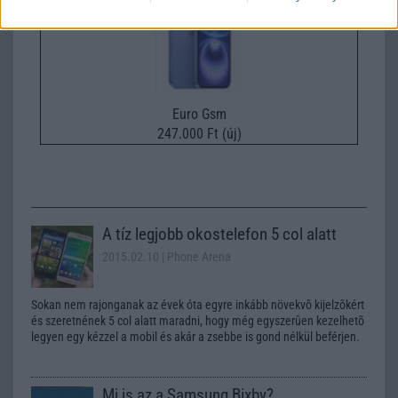
Euro Gsm
247.000 Ft (új)
A tíz legjobb okostelefon 5 col alatt
2015.02.10
| Phone Arena
Sokan nem rajonganak az évek óta egyre inkább növekvõ kijelzõkért
és szeretnének 5 col alatt maradni, hogy még egyszerûen kezelhetõ
legyen egy kézzel a mobil és akár a zsebbe is gond nélkül beférjen.
Mi is az a Samsung Bixby?