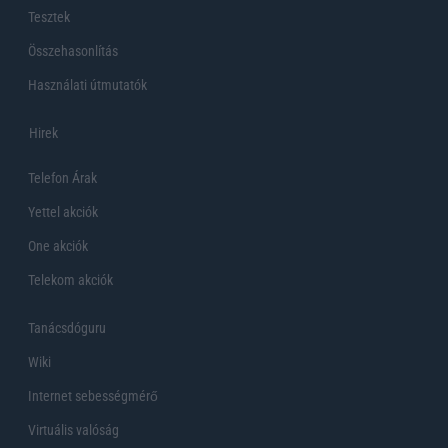
Tesztek
Összehasonlítás
Használati útmutatók
Hirek
Telefon Árak
Yettel akciók
One akciók
Telekom akciók
Tanácsdóguru
Wiki
Internet sebességmérő
Virtuális valóság