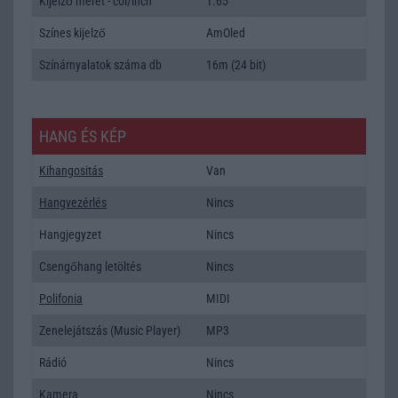
Kijelző méret - col/inch
1.65
Színes kijelző
AmOled
Színárnyalatok száma db
16m (24 bit)
HANG ÉS KÉP
Kihangositás
Van
Hangvezérlés
Nincs
Hangjegyzet
Nincs
Csengőhang letöltés
Nincs
Polifonia
MIDI
Zenelejátszás (Music Player)
MP3
Rádió
Nincs
Kamera
Nincs