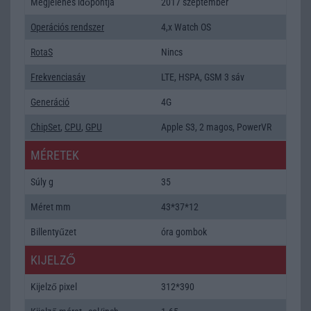
Megjelenés időpontja
2017 szeptember
Operációs rendszer
4,x Watch OS
RotaS
Nincs
Frekvenciasáv
LTE, HSPA, GSM 3 sáv
Generáció
4G
ChipSet
,
CPU
,
GPU
Apple S3, 2 magos, PowerVR
MÉRETEK
Súly g
35
Méret mm
43*37*12
Billentyűzet
óra gombok
KIJELZŐ
Kijelző pixel
312*390