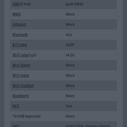
EMS
/E-mail
push eMail
MMS
Nincs
Infraport
Nincs
Bluetooth
v4,x
B/T extra
A2DP
Wi-Fi (alap)
g/b
v4 (n)
Wi-Fi Direct
Nincs
Wi-Fi extra
Nincs
Wi-Fi HotSpot
Nincs
Blackberry
Nincs
NFC
Van
TV/USB kapcsolat
Nincs
GPS
aGPS (USA), Glonass (Orosz)