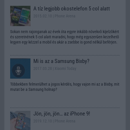
A tíz legjobb okostelefon 5 col alatt
2015.02.10
| Phone Arena
Sokan nem rajonganak az évek óta egyre inkább növekvõ kijelzõkért
és szeretnének 5 col alatt maradni, hogy még egyszerûen kezelhetõ
legyen egy kézzel a mobil és akár a zsebbe is gond nélkül beférjen.
Mi is az a Samsung Bixby?
2017.03.28
| Xiaomi Today
Többekben felmerülhet a jogos kérdés, hogy vajon mi az a Bixby, mit
mutat be a Samsung holnap?
Jön, jön, jön… az iPhone 9!
2019.12.10
| Phone Arena