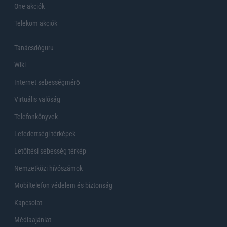
One akciók
Telekom akciók
Tanácsdóguru
Wiki
Internet sebességmérő
Virtuális valóság
Telefonkönyvek
Lefedettségi térképek
Letöltési sebesség térkép
Nemzetközi hívószámok
Mobiltelefon védelem és biztonság
Kapcsolat
Médiaajánlat