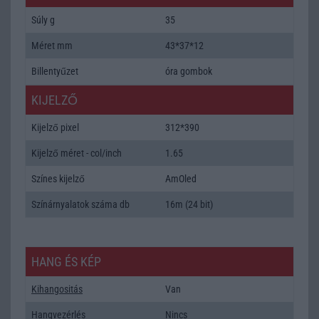
Súly g
35
Méret mm
43*37*12
Billentyűzet
óra gombok
KIJELZŐ
Kijelző pixel
312*390
Kijelző méret - col/inch
1.65
Színes kijelző
AmOled
Színárnyalatok száma db
16m (24 bit)
HANG ÉS KÉP
Kihangositás
Van
Hangvezérlés
Nincs