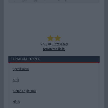
5.53/10 (
5 szavazat
)
Szavazzon Ön is!
TARTALOMJEGYZÉK
Specifikáció
Árak
Kiemelt ajánlatok
Hírek