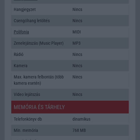
Hangjegyzet
Nincs
Csengőhang letöltés
Nincs
Polifonia
MIDI
Zenelejátszás (Music Player)
MP3
Rádió
Nincs
Kamera
Nincs
Max. kamera felbontás (több
Nincs
kamera esetén)
Video lejátszás
Nincs
MEMÓRIA ÉS TÁRHELY
Telefonkönyv db
dinamikus
Min. memória
768 MB