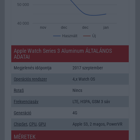
50 000
40 000
nov
dec
dec
jan
Új
Használt
Apple Watch Series 3 Aluminum ÁLTALÁNOS
ADATAI
Megjelenés időpontja
2017 szeptember
Operációs rendszer
4,x Watch OS
RotaS
Nincs
Frekvenciasáv
LTE, HSPA, GSM 3 sáv
Generáció
4G
ChipSet
,
CPU
,
GPU
Apple S3, 2 magos, PowerVR
MÉRETEK