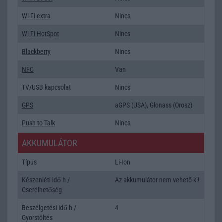
Wi-Fi extra
Nincs
Wi-Fi HotSpot
Nincs
Blackberry
Nincs
NFC
Van
TV/USB kapcsolat
Nincs
GPS
aGPS (USA), Glonass (Orosz)
Push to Talk
Nincs
AKKUMULÁTOR
Típus
Li-Ion
Készenléti idő h /
Az akkumulátor nem vehetõ ki!
Cserélhetőség
Beszélgetési idő h /
4
Gyorstöltés