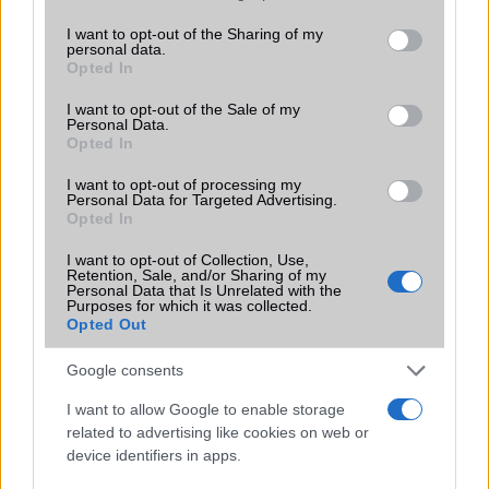
services and may gather and store information including but
SIM-ek száma
1
not limited to your visit or usage behaviour. You may click to
I want to opt-out of the Sharing of my
personal data.
grant or deny consent to Google and its third-party tags to
Flight mode
Van
Opted In
use your data for below specified purposes in below Google
consent section.
Terület
Globális
I want to opt-out of the Sale of my
Personal Data.
Opted In
Funkciók
Nincs
Brand
I want to opt-out of processing my
WatchPhone
Personal Data for Targeted Advertising.
Opted In
Védelem
Aluminum/Ceramic back
I want to opt-out of Collection, Use,
Limited Edition
Nincs
Retention, Sale, and/or Sharing of my
Personal Data that Is Unrelated with the
SAR
0,52
Purposes for which it was collected.
Opted Out
N/A = Nincs adat. Legutóbbi frissítés: 2026-07-13 19:00:00
Google consents
I want to allow Google to enable storage
related to advertising like cookies on web or
device identifiers in apps.