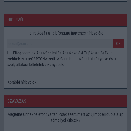
HÍRLEVÉL
Feliratkozás a Telefonguru ingyenes hírlevelére
OK
Elfogadom az
Adatvédelmi és Adatkezelési Tájékoztatót
Ezt a
webhelyet a reCAPTCHA védi. A Google
adatvédelmi irányelve
és a
szolgáltatási feltételek
érvényesek.
Korábbi hírlevelek
SZAVAZÁS
Megérné Önnek telefont váltani csak azért, mert az új modell dupla alap
tárhellyel érkezik?