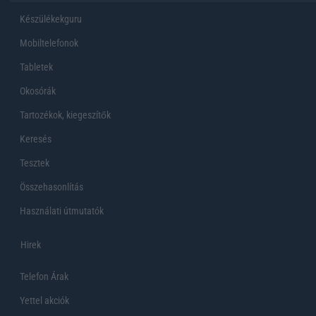
Készülékekguru
Mobiltelefonok
Tabletek
Okosórák
Tartozékok, kiegeszítők
Keresés
Tesztek
Összehasonlítás
Használati útmutatók
Hirek
Telefon Árak
Yettel akciók