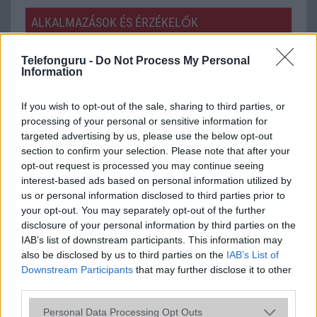
ALKALMAZÁSOK ÉS ÉRZÉKELŐK
Java
Nincs
Telefonguru -
Do Not Process My Personal
Information
Flash
/
Ujjlenyomat olvasó
Nincs
SNS integráció
Nincs
If you wish to opt-out of the sale, sharing to third parties, or
processing of your personal or sensitive information for
Organizer
Nincs
targeted advertising by us, please use the below opt-out
section to confirm your selection. Please note that after your
T9 szótár
Nincs
opt-out request is processed you may continue seeing
Office alkalmazások
Nincs
interest-based ads based on personal information utilized by
us or personal information disclosed to third parties prior to
Iránytũ
Nincs
your opt-out. You may separately opt-out of the further
disclosure of your personal information by third parties on the
Extrák
Nincs
IAB’s list of downstream participants. This information may
also be disclosed by us to third parties on the
EGYÉB
IAB’s List of
Downstream Participants
that may further disclose it to other
Vibra jelzés
Van
third parties.
Please note that this website/app uses one or more Google
SIM típus
eSIM
Personal Data Processing Opt Outs