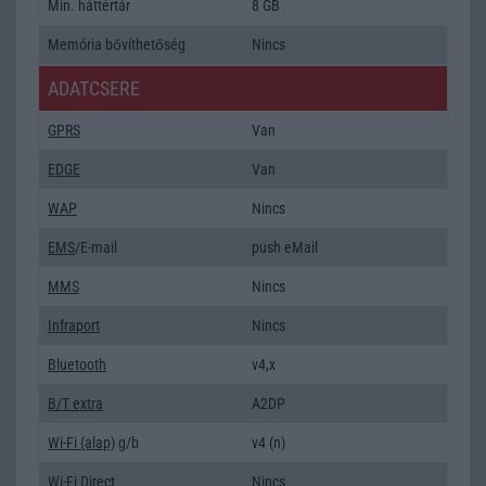
Min. háttértár
8 GB
Memória bővíthetőség
Nincs
ADATCSERE
GPRS
Van
EDGE
Van
WAP
Nincs
EMS
/E-mail
push eMail
MMS
Nincs
Infraport
Nincs
Bluetooth
v4,x
B/T extra
A2DP
Wi-Fi (alap)
g/b
v4 (n)
Wi-Fi Direct
Nincs