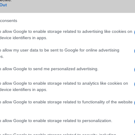
Out
Wi-Fi HotSpot
Nincs
Blackberry
Nincs
consents
NFC
területenként változó
o allow Google to enable storage related to advertising like cookies on
evice identifiers in apps.
TV/USB kapcsolat
Nincs
o allow my user data to be sent to Google for online advertising
GPS
aGPS (USA), Glonass (Orosz)
s.
BDS (Kína), Galileo (EU), QZ
(Japán)
to allow Google to send me personalized advertising.
Push to Talk
Nincs
o allow Google to enable storage related to analytics like cookies on
AKKUMULÁTOR
evice identifiers in apps.
Típus
Li-Ion
o allow Google to enable storage related to functionality of the website
Készenléti idő h /
Az akkumulátor nem vehetõ 
Cserélhetőség
o allow Google to enable storage related to personalization.
Beszélgetési idő h /
Vezeték nélkül tölthetõ!
Gyorstöltés
o allow Google to enable storage related to security, including