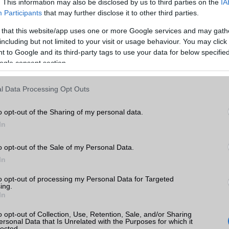
. This information may also be disclosed by us to third parties on the
IA
Participants
that may further disclose it to other third parties.
ADATCSERE
 that this website/app uses one or more Google services and may gath
GPRS
Van
including but not limited to your visit or usage behaviour. You may click 
SE 3
 to Google and its third-party tags to use your data for below specifi
k
EDGE
Van
ogle consent section.
WAP
Nincs
tás
kkal
l Data Processing Opt Outs
EMS
/E-mail
push eMail
SE 3
o opt-out of the Sharing of my personal data.
MMS
Nincs
In
Infraport
Nincs
o opt-out of the Sale of my Personal Data.
Bluetooth
v5,x
In
B/T extra
LE, A2DP
e
to opt-out of processing my Personal Data for Targeted
Wi-Fi (alap)
g/b
v4 (n)
ing.
In
Wi-Fi Direct
Nincs
o opt-out of Collection, Use, Retention, Sale, and/or Sharing
ersonal Data that Is Unrelated with the Purposes for which it
Wi-Fi extra
Nincs
lected.