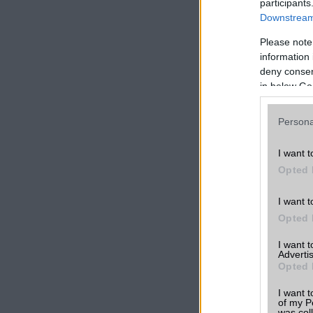
participants
Downstream 
LINKEK
Please note
information 
Apple Watch 
vélemények,
deny consent
tapasztalato
in below Go
Összehasonlí
más telefono
Persona
Apple Watch 
I want t
árak
Opted 
Friss hírek a
I want t
készülékről
Opted 
További Appl
I want 
okosorák
Advertis
Opted 
I want t
of my P
was col