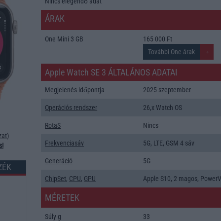
Nincs elegendő adat
ÁRAK
One Mini 3 GB
165 000 Ft
Apple Watch SE 3 ÁLTALÁNOS ADATAI
Megjelenés időpontja
2025 szeptember
Operációs rendszer
26,x Watch OS
RotaS
Nincs
zat
)
Frekvenciasáv
5G, LTE, GSM 4 sáv
s!
Generáció
5G
ZÉK
ChipSet
,
CPU
,
GPU
Apple S10, 2 magos, Power
MÉRETEK
Súly g
33