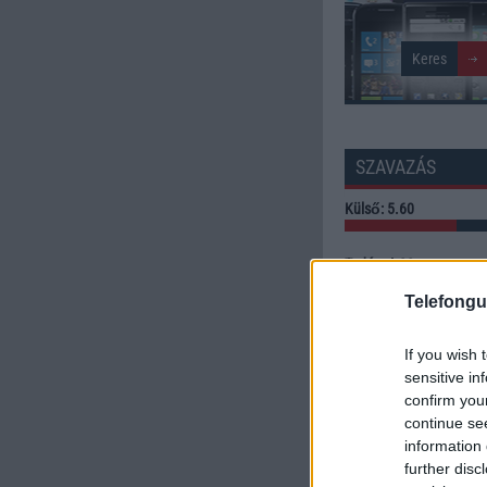
SZAVAZÁS
Külső: 5.60
Tudás: 4.00
Telefongu
Minőség: 6.00
If you wish 
Értékelés: 5.20 | Szavazato
sensitive in
confirm you
Szavazzon Ön is!
continue se
information 
further disc