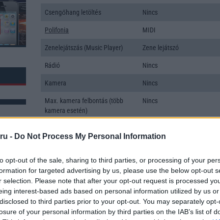
Csengőhang letöltés
Nincs
Polifonia
MIDI
Zenelejátszás (Music Player)
Zene lejátszó
Rádió
Nincs
Kamera
Nincs
Max. kamera felbontás (több
Nincs
kamera esetén)
Video lejátszás
Nincs
ru -
Do Not Process My Personal Information
MEMÓRIA ÉS TÁRHELY
to opt-out of the sale, sharing to third parties, or processing of your per
Telefonkönyv db
dinamikus
k: 5
formation for targeted advertising by us, please use the below opt-out s
r selection. Please note that after your opt-out request is processed y
Min. memória
2 GB
eing interest-based ads based on personal information utilized by us or
disclosed to third parties prior to your opt-out. You may separately opt-
Min. háttértár
64 GB
losure of your personal information by third parties on the IAB’s list of
Memória bővíthetőség
Nincs