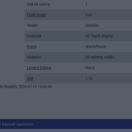
SIM-ek száma
1
Flight mode
Van
Terület
Globális
Funkciók
3D Touch display
Brand
WatchPhone
Védelem
50 méterig vízálló
Limited Edition
Nincs
SAR
1,18
i frissítés: 2026-07-13 19:00:00
 kiemelt ajánlatok