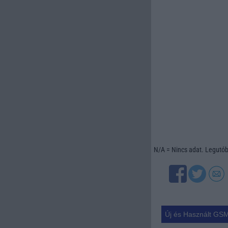
N/A = Nincs adat. Legutóbb
Új és Használt GSM