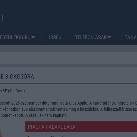
KÉSZÜLÉKGURU
HÍREK
TELEFON ÁRAK
TANÁ
SE 3 OKOSÓRA
 SE (3rd Gen.)
osórát 2025 szeptember dátummal adta ki az Apple. A háttértárának mérete 64 
t két hétben 106 alkalommal tekintették meg a készüléket. A felhasználói szava
 pontot kapott. A készülék nem kapható.
PIACI ÁR ALAKULÁSA