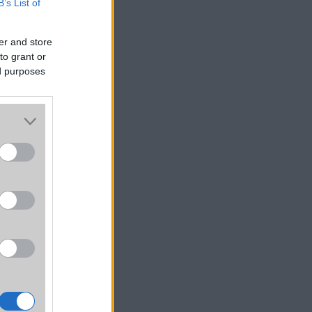
B’s List of
er and store
to grant or
ed purposes