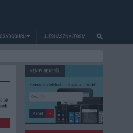
CSADÓGURU
UJESHASZNALTGSM
MENNYIBE KERÜL
Keressen a telefonboltok ajánlatai között!
GB GB.
zatok