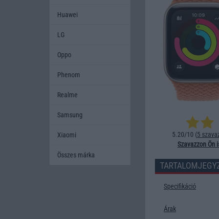
Huawei
LG
Oppo
Phenom
Realme
Samsung
5.20/10 (
5 szava
Xiaomi
Szavazzon Ön i
Összes márka
TARTALOMJEGY
Specifikáció
Árak