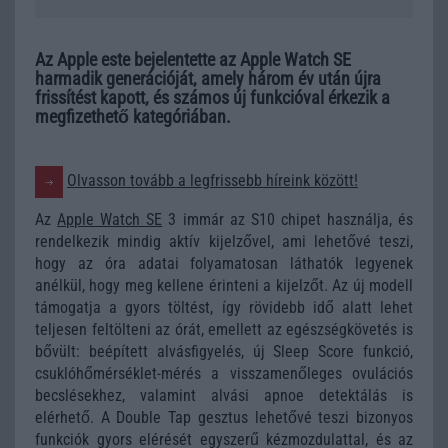
Az Apple este bejelentette az Apple Watch SE
harmadik generációját, amely három év után újra
frissítést kapott, és számos új funkcióval érkezik a
megfizethető kategóriában.
Olvasson tovább a legfrissebb híreink között!
Az
Apple Watch SE
3 immár az S10 chipet használja, és
rendelkezik mindig aktív kijelzővel, ami lehetővé teszi,
hogy az óra adatai folyamatosan láthatók legyenek
anélkül, hogy meg kellene érinteni a kijelzőt. Az új modell
támogatja a gyors töltést, így rövidebb idő alatt lehet
teljesen feltölteni az órát, emellett az egészségkövetés is
bővült: beépített alvásfigyelés, új Sleep Score funkció,
csuklóhőmérséklet-mérés a visszamenőleges ovulációs
becslésekhez, valamint alvási apnoe detektálás is
elérhető. A Double Tap gesztus lehetővé teszi bizonyos
funkciók gyors elérését egyszerű kézmozdulattal, és az