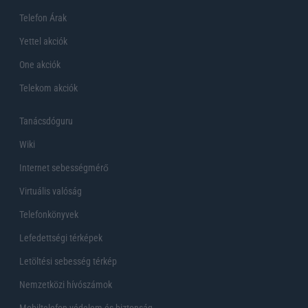
Telefon Árak
Yettel akciók
One akciók
Telekom akciók
Tanácsdóguru
Wiki
Internet sebességmérő
Virtuális valóság
Telefonkönyvek
Lefedettségi térképek
Letöltési sebesség térkép
Nemzetközi hívószámok
Mobiltelefon védelem és biztonság