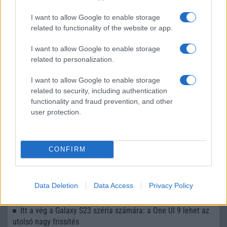
LEGOLVASOTTABBAK
I want to allow Google to enable storage
related to functionality of the website or app.
Számos népszerű Samsung Galaxy készülék kimarad a One
UI 9 frissítésből – itt a lista az érintett modellekről
I want to allow Google to enable storage
related to personalization.
iPhone 18 bemutató dátum - ekkor rántja le a leplet az
Apple az új csúcsmobilokról
I want to allow Google to enable storage
Az Android rejtett automatizmusai: hat funkció, amely
related to security, including authentication
észrevétlenül könnyíti meg a mindennapokat
functionality and fraud prevention, and other
user protection.
Ez a rejtett Samsung funkció teljesen megváltoztatja a
mobilhasználatot – sokan mégsem tudnak róla
Nem biztos, hogy érdemes kivárni az iPhone 18 Prot
CONFIRM
A Galaxy S25 is megkaphatja a Galaxy S26 egyik legjobb
kamerás funkcióját
Data Deletion
Data Access
Privacy Policy
Élőképeken a Dark Cherry színű iPhone 18 Pro Max!
Itt a vég a Galaxy S23 széria számára: a One UI 9 lehet az
utolsó nagy frissítés