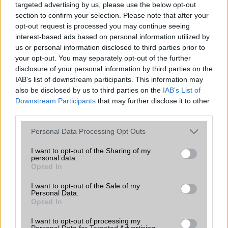
és számos új funkcióval érkezik a megfizethető
targeted advertising by us, please use the below opt-out
kategóriában.
section to confirm your selection. Please note that after your
opt-out request is processed you may continue seeing
Strava 2025 Trendjelentés: az Apple
interest-based ads based on personal information utilized by
Watch a legnépszerűbb okosóra
us or personal information disclosed to third parties prior to
2025.12.03
| 9to5mac
your opt-out. You may separately opt-out of the further
disclosure of your personal information by third parties on the
A Strava idei sporttrend-jelentése szerint az Apple Watch
IAB’s list of downstream participants. This information may
vezeti a felhasználók kedvenc okosóráinak listáját 2025-
also be disclosed by us to third parties on the
IAB’s List of
ben.
Downstream Participants
that may further disclose it to other
third parties.
Please note that this website/app uses one or more Google
Personal Data Processing Opt Outs
services and may gather and store information including but
not limited to your visit or usage behaviour. You may click to
I want to opt-out of the Sharing of my
personal data.
KAPCSOLÓDÓ HÍREK
grant or deny consent to Google and its third-party tags to
Opted In
use your data for below specified purposes in below Google
consent section.
A Telekom a legjobb Európában
I want to opt-out of the Sale of my
Personal Data.
Lenyűgöző kijelzővel, mesterséges intelligenciával és
Opted In
hosszú szoftvertámogatással mutatkozott be a Samsung
I want to opt-out of processing my
Galaxy A27 5G
Personal Data for Targeted Advertising.