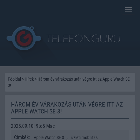
Toggle
naviga
Főoldal
>
Hírek
>
Három év várakozás után végre itt az Apple Watch SE
3!
HÁROM ÉV VÁRAKOZÁS UTÁN VÉGRE ITT AZ
APPLE WATCH SE 3!
2025.09.10| 9to5 Mac
Címkék:
,
Apple Watch SE 3
üzleti mobilitás