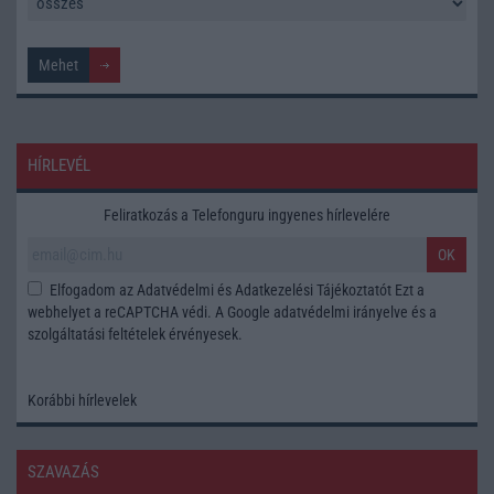
HÍRLEVÉL
Feliratkozás a Telefonguru ingyenes hírlevelére
OK
Elfogadom az
Adatvédelmi és Adatkezelési Tájékoztatót
Ezt a
webhelyet a reCAPTCHA védi. A Google
adatvédelmi irányelve
és a
szolgáltatási feltételek
érvényesek.
Korábbi hírlevelek
SZAVAZÁS