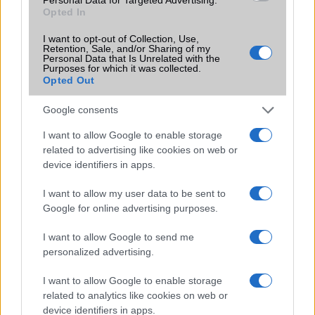
Opted In
Újabb pletyka rengetheti meg az Android piacát: a OnePlus
mellett a realme jövője is bizonytalanná válhat
I want to opt-out of Collection, Use,
Retention, Sale, and/or Sharing of my
Personal Data that Is Unrelated with the
Egy korszaknak vége: a OnePlus hivatalosan is kivonul
Purposes for which it was collected.
Európából és Észak-Amerikából
Opted Out
A Tomorrowland Belgium 2026 fesztivál fő partnere az
Google consents
Anker
I want to allow Google to enable storage
Akár 19 nap egyetlen töltéssel: bemutatkozott a Nokia 123
related to advertising like cookies on web or
Shield, amely szándékosan nem akar okostelefon lenni
device identifiers in apps.
Videós szelfivel is bejelentkezhetünk a Google-fiókba: új
I want to allow my user data to be sent to
azonosítási megoldást vezetett be a Google
Google for online advertising purposes.
Bemutatkozott a CMF Clip Pro: a Nothing első nyitott
kialakítású fülre csíptethető vezeték nélküli fülhallgatója
I want to allow Google to send me
personalized advertising.
További hírek
I want to allow Google to enable storage
related to analytics like cookies on web or
device identifiers in apps.