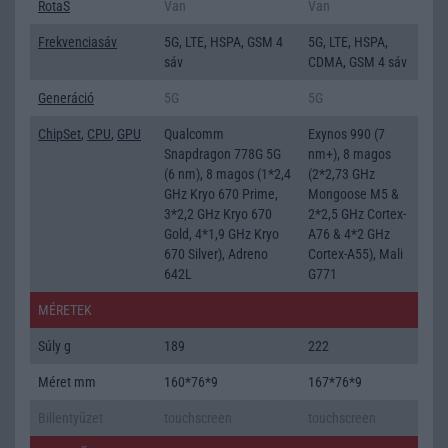
RotaS
Van
Van
Frekvenciasáv
5G, LTE, HSPA, GSM 4
5G, LTE, HSPA,
sáv
CDMA, GSM 4 sáv
Generáció
5G
5G
ChipSet
,
CPU
,
GPU
Qualcomm
Exynos 990 (7
Snapdragon 778G 5G
nm+), 8 magos
(6 nm), 8 magos (1*2,4
(2*2,73 GHz
GHz Kryo 670 Prime,
Mongoose M5 &
3*2,2 GHz Kryo 670
2*2,5 GHz Cortex-
Gold, 4*1,9 GHz Kryo
A76 & 4*2 GHz
670 Silver), Adreno
Cortex-A55), Mali
642L
G771
MÉRETEK
Súly g
189
222
Méret mm
160*76*9
167*76*9
Billentyũzet
touchscreen
touchscreen