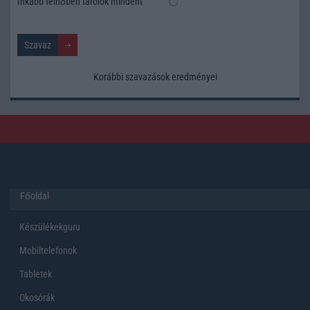
Inkább felhőben tárolok mindent
Korábbi szavazások eredményei
Főoldal
Készülékekguru
Mobiltelefonok
Tabletek
Okosórák