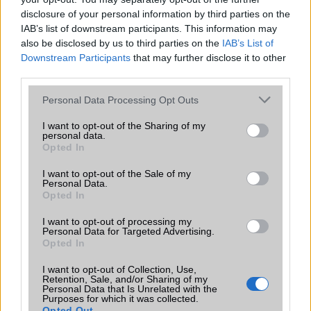
Típus
Li-Ion
Li-Polimer
disclosure of your personal information by third parties on the
IAB’s list of downstream participants. This information may
Készenléti idő h /
Az akkumulátor nem
Az akkumulátor
also be disclosed by us to third parties on the
IAB’s List of
Cserélhetőség
vehetõ ki!
nem vehetõ ki!
Downstream Participants
that may further disclose it to other
third parties.
Beszélgetési idő h /
25W-os gyorstöltés
Gyorstöltésre
Gyorstöltés
alkalmas
Please note that this website/app uses one or more Google
Personal Data Processing Opt Outs
services and may gather and store information including but
ALKALMAZÁSOK ÉS ÉRZÉKELŐK
not limited to your visit or usage behaviour. You may click to
I want to opt-out of the Sharing of my
personal data.
Java
Nincs
Nincs
grant or deny consent to Google and its third-party tags to
Opted In
use your data for below specified purposes in below Google
Flash
/
Ujjlenyomat
Fingerprint sensor
Fingerprint sensor
consent section.
I want to opt-out of the Sale of my
olvasó
Personal Data.
Opted In
SNS integráció
alap szolgáltatás
alap szolgáltatás
I want to opt-out of processing my
Organizer
alap szolgáltatás
alap szolgáltatás
Personal Data for Targeted Advertising.
Opted In
T9 szótár
alkalmazás független
alkalmazás
szótár
független szótár
I want to opt-out of Collection, Use,
Retention, Sale, and/or Sharing of my
Personal Data that Is Unrelated with the
Office alkalmazások
alap szolgáltatás
alap szolgáltatás
Purposes for which it was collected.
Opted Out