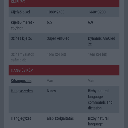
KIJELZŐ
Kijelző pixel
1080*2400
1440*3200
Kijelző méret -
6.5
6.9
col/inch
Színes kijelző
Super AmOled
Dynamic AmOled
2x
Színárnyalatok
16m (24 bit)
16m (24 bit)
száma db
HANG ÉS KÉP
Kihangositás
Van
Van
Hangvezérlés
Nincs
Bixby natural
language
commands and
dictation
Hangjegyzet
alap szolgáltatás
Bixby natural
language