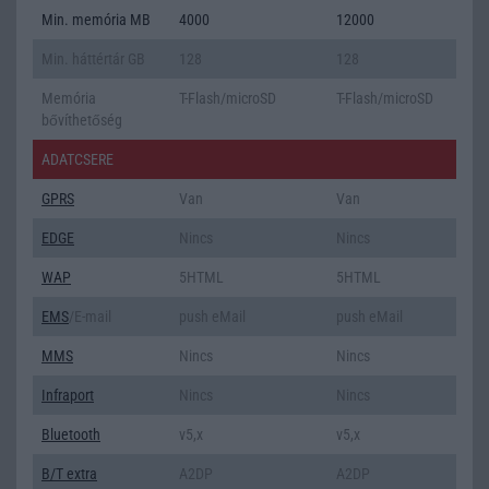
Min. memória MB
4000
12000
Min. háttértár GB
128
128
Memória
T-Flash/microSD
T-Flash/microSD
bővíthetőség
ADATCSERE
GPRS
Van
Van
EDGE
Nincs
Nincs
WAP
5HTML
5HTML
EMS
/E-mail
push eMail
push eMail
MMS
Nincs
Nincs
Infraport
Nincs
Nincs
Bluetooth
v5,x
v5,x
B/T extra
A2DP
A2DP