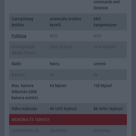
commands and
dictation
Csengőhang
univerzális letöltés
AKG
letöltés
kezelõ
hangrendszer
Polifonia
MIDI
MIDI
Zenelejátszás
Zene lejátszó
Zene lejátszó
(Music Player)
Rádió
Nincs
sztereó
Kamera
4x
4x
Max. kamera
64 Mpixel
108 Mpixel
felbontás (több
kamera esetén)
Video lejátszás
4K UHD lejátszó
8K UHD+ lejátszó
MEMÓRIA ÉS TÁRHELY
Telefonkönyv db
dinamikus
dinamikus