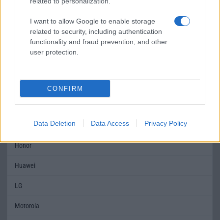
készüléktõl!
felszereltségû és
related to personalization.
funkcionalitású
változat!
I want to allow Google to enable storage
related to security, including authentication
Védelem
IP67
IP68
functionality and fraud prevention, and other
user protection.
Limited Edition
Nincs
Nincs
SAR
0,88
0,95
CONFIRM
MOBILTELEFON MÁRKÁK
Data Deletion
Data Access
Privacy Policy
Apple
Honor
Huawei
LG
Motorola