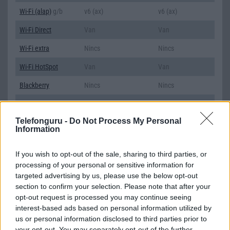
Wi-Fi (alap)
g/b
v6 (ax)
v6 (ax)
Wi-Fi Direct
Van
Van
Wi-Fi extra
Nincs
Nincs
Wi-Fi HotSpot
Van
Van
Blackberry
Nincs
Nincs
NFC
Van
Van
Telefonguru -
Do Not Process My Personal
TV/USB kapcsolat
OtG (On-the-Go USB)
OtG (On-the-Go
Information
USB)
GPS
aGPS (USA), Glonass
aGPS (USA),
If you wish to opt-out of the sale, sharing to third parties, or
(Orosz), BDS (Kína),
Glonass (Orosz),
processing of your personal or sensitive information for
Galileo (EU)
BDS (Kína),
targeted advertising by us, please use the below opt-out
Galileo (EU)
section to confirm your selection. Please note that after your
opt-out request is processed you may continue seeing
Push to Talk
Nincs
Nincs
interest-based ads based on personal information utilized by
AKKUMULÁTOR
us or personal information disclosed to third parties prior to
your opt-out. You may separately opt-out of the further