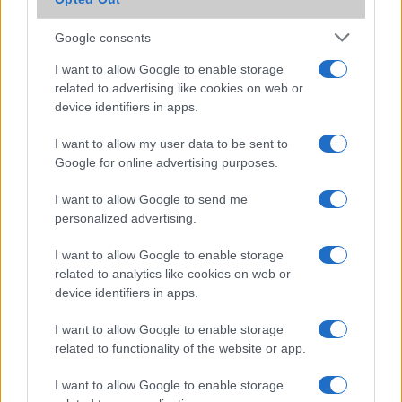
Iránytũ
ecompass
ecompass
Extrák
Google consents
Nincs
ANT+ support
I want to allow Google to enable storage
EGYÉB
related to advertising like cookies on web or
Vibra jelzés
alap szolgáltatás
alap szolgáltatás
device identifiers in apps.
SIM típus
nanoSIM
eSIM
I want to allow my user data to be sent to
Google for online advertising purposes.
SIM-ek száma
2
2
Flight mode
Van
Van
I want to allow Google to send me
personalized advertising.
Terület
India
Globális
I want to allow Google to enable storage
Funkciók
120Hz, 800 nits (HBM)
Samsung Pay
related to analytics like cookies on web or
(Visa, MasterCard
device identifiers in apps.
certified),
HDR10+, Always-
I want to allow Google to enable storage
on display
related to functionality of the website or app.
Brand
S - lokális változat kis
Ultra - a
I want to allow Google to enable storage
eltéréssel az alap
legteljesebb