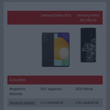
Samsung Galaxy A52s
Samsung Galaxy
S20 Ultra 5G
ÁLTALÁNOS
Megjelenés
2021 augusztus
2020 február
időpontja
Operációs rendszer
v11,x Android OS
v10,x Android OS