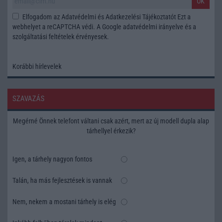
OK
Elfogadom az
Adatvédelmi és Adatkezelési Tájékoztatót
Ezt a
webhelyet a reCAPTCHA védi. A Google
adatvédelmi irányelve
és a
szolgáltatási feltételek
érvényesek.
Korábbi hírlevelek
SZAVAZÁS
Megérné Önnek telefont váltani csak azért, mert az új modell dupla alap
tárhellyel érkezik?
Igen, a tárhely nagyon fontos
Talán, ha más fejlesztések is vannak
Nem, nekem a mostani tárhely is elég