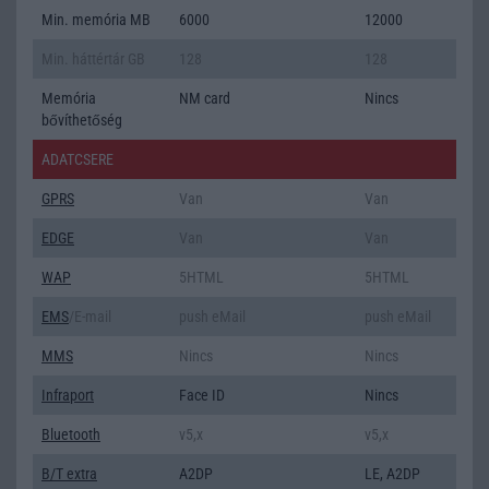
Min. memória MB
6000
12000
Min. háttértár GB
128
128
Memória
NM card
Nincs
bővíthetőség
ADATCSERE
GPRS
Van
Van
EDGE
Van
Van
WAP
5HTML
5HTML
EMS
/E-mail
push eMail
push eMail
MMS
Nincs
Nincs
Infraport
Face ID
Nincs
Bluetooth
v5,x
v5,x
B/T extra
A2DP
LE, A2DP