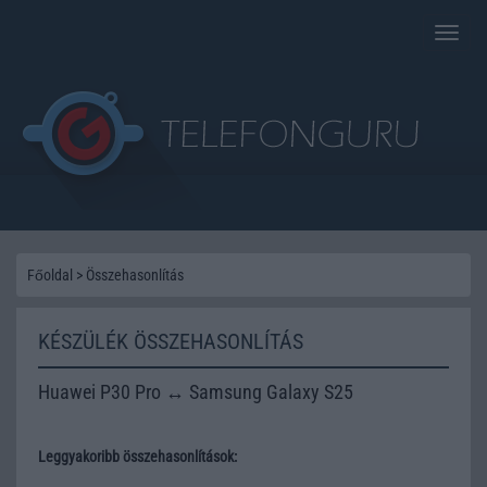
Toggle
naviga
Főoldal
>
Összehasonlítás
KÉSZÜLÉK ÖSSZEHASONLÍTÁS
Huawei P30 Pro ↔ Samsung Galaxy S25
Leggyakoribb összehasonlítások: