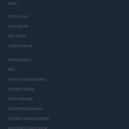
Hirek
Telefon Árak
Yettel akciók
One akciók
Telekom akciók
Tanácsdóguru
Wiki
Internet sebességmérő
Virtuális valóság
Telefonkönyvek
Lefedettségi térképek
Letöltési sebesség térkép
Nemzetközi hívószámok