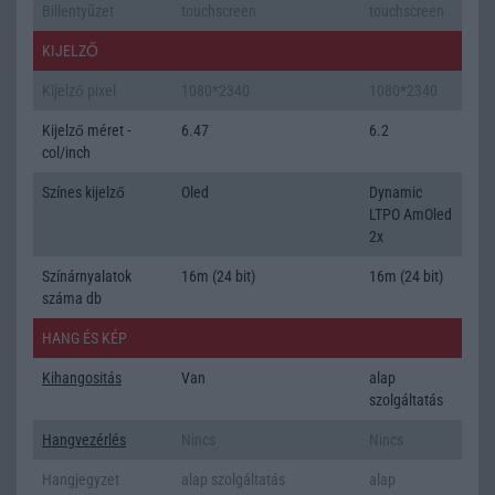
Billentyũzet
touchscreen
touchscreen
KIJELZŐ
Kijelző pixel
1080*2340
1080*2340
Kijelző méret -
6.47
6.2
col/inch
Színes kijelző
Oled
Dynamic
LTPO AmOled
2x
Színárnyalatok
16m (24 bit)
16m (24 bit)
száma db
HANG ÉS KÉP
Kihangositás
Van
alap
szolgáltatás
Hangvezérlés
Nincs
Nincs
Hangjegyzet
alap szolgáltatás
alap