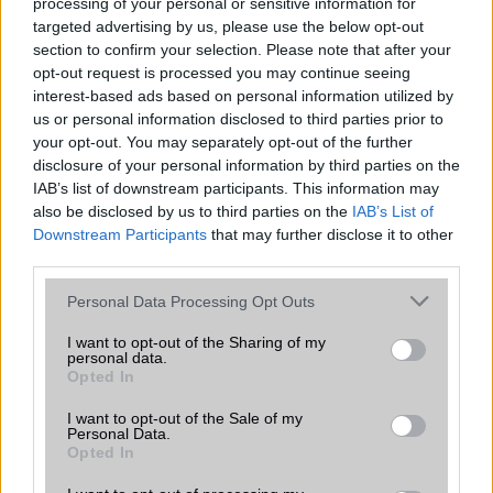
processing of your personal or sensitive information for
Push to Talk
Nincs
Nincs
targeted advertising by us, please use the below opt-out
section to confirm your selection. Please note that after your
AKKUMULÁTOR
opt-out request is processed you may continue seeing
interest-based ads based on personal information utilized by
Típus
Li-Polimer
Li-Ion
us or personal information disclosed to third parties prior to
your opt-out. You may separately opt-out of the further
Készenléti idő h /
Az akkumulátor nem
Az
Cserélhetőség
vehetõ ki!
akkumulátor
disclosure of your personal information by third parties on the
nem vehetõ
IAB’s list of downstream participants. This information may
ki!
also be disclosed by us to third parties on the
IAB’s List of
Downstream Participants
that may further disclose it to other
Beszélgetési idő h /
Gyorstöltésre alkalmas
25W-os
third parties.
Gyorstöltés
gyorstöltés
Please note that this website/app uses one or more Google
Personal Data Processing Opt Outs
ALKALMAZÁSOK ÉS ÉRZÉKELŐK
services and may gather and store information including but
not limited to your visit or usage behaviour. You may click to
I want to opt-out of the Sharing of my
Java
Nincs
Nincs
personal data.
grant or deny consent to Google and its third-party tags to
Opted In
use your data for below specified purposes in below Google
Flash
/
Ujjlenyomat
Fingerprint sensor
Fingerprint
olvasó
sensor
consent section.
I want to opt-out of the Sale of my
Personal Data.
SNS integráció
alap szolgáltatás
alap
Opted In
szolgáltatás