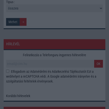
Tipus :
HÍRLEVÉL
Feliratkozás a Telefonguru ingyenes hírlevelére
OK
Elfogadom az
Adatvédelmi és Adatkezelési Tájékoztatót
Ezt a
webhelyet a reCAPTCHA védi. A Google
adatvédelmi irányelve
és a
szolgáltatási feltételek
érvényesek.
Korábbi hírlevelek