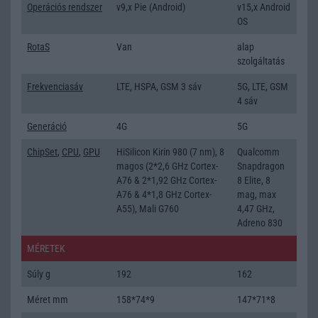
Operációs rendszer
v9,x Pie (Android)
v15,x Android
OS
RotaS
Van
alap
szolgáltatás
Frekvenciasáv
LTE, HSPA, GSM 3 sáv
5G, LTE, GSM
4 sáv
Generáció
4G
5G
ChipSet
,
CPU
,
GPU
HiSilicon Kirin 980 (7 nm), 8
Qualcomm
magos (2*2,6 GHz Cortex-
Snapdragon
A76 & 2*1,92 GHz Cortex-
8 Elite, 8
A76 & 4*1,8 GHz Cortex-
mag, max
A55), Mali G760
4,47 GHz,
Adreno 830
MÉRETEK
Súly g
192
162
Méret mm
158*74*9
147*71*8