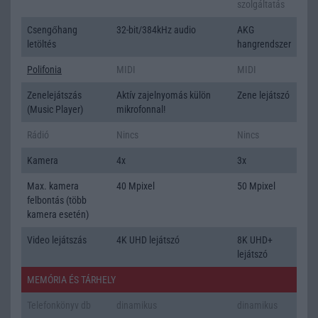
szolgáltatás
Csengőhang
32-bit/384kHz audio
AKG
letöltés
hangrendszer
Polifonia
MIDI
MIDI
Zenelejátszás
Aktív zajelnyomás külön
Zene lejátszó
(Music Player)
mikrofonnal!
Rádió
Nincs
Nincs
Kamera
4x
3x
Max. kamera
40 Mpixel
50 Mpixel
felbontás (több
kamera esetén)
Video lejátszás
4K UHD lejátszó
8K UHD+
lejátszó
MEMÓRIA ÉS TÁRHELY
Telefonkönyv db
dinamikus
dinamikus