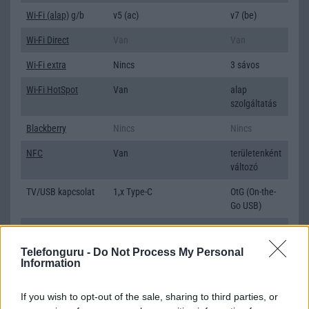
Wi-Fi (alap)
g/b
v5 (ac)
v7 (be)
Wi-Fi Direct
Van
Van
Wi-Fi extra
Nincs
3 sávos
Wi-Fi HotSpot
Van
alap
szolgáltatás
Blackberry
Nincs
Nincs
NFC
Van
területenként
változó
TV/USB kapcsolat
1,x Type-C
OtG (On-the-
Go USB)
GPS
aGPS (USA), Glonass
aGPS (USA),
(Orosz), BDS (Kína), Galileo
Glonass
Telefonguru -
Do Not Process My Personal
(EU), QZSS (Japán)
(Orosz), BDS
Information
(Kína),
Galileo (EU),
If you wish to opt-out of the sale, sharing to third parties, or
QZSS (Japán)