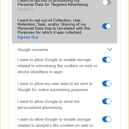
I want to opt-out of processing my
Personal Data for Targeted Advertising.
Organizer
alap szolgáltatás
alap
Opted In
szolgáltatás
I want to opt-out of Collection, Use,
T9 szótár
alkalmazás független
alkalmazás
Retention, Sale, and/or Sharing of my
szótár
független
Personal Data that Is Unrelated with the
Purposes for which it was collected.
szótár
Opted Out
Office alkalmazások
DV = Document viewer
alap
(Word, Excel, PowerPoint,
szolgáltatás
Google consents
PDF)
I want to allow Google to enable storage
Iránytũ
ecompass
ecompass
related to advertising like cookies on web or
device identifiers in apps.
Extrák
Dolby mobile
32-
bit/384kHz
I want to allow my user data to be sent to
audio
Google for online advertising purposes.
EGYÉB
I want to allow Google to send me
personalized advertising.
Vibra jelzés
alap szolgáltatás
alap
szolgáltatás
I want to allow Google to enable storage
SIM típus
nanoSIM
eSIM
related to analytics like cookies on web or