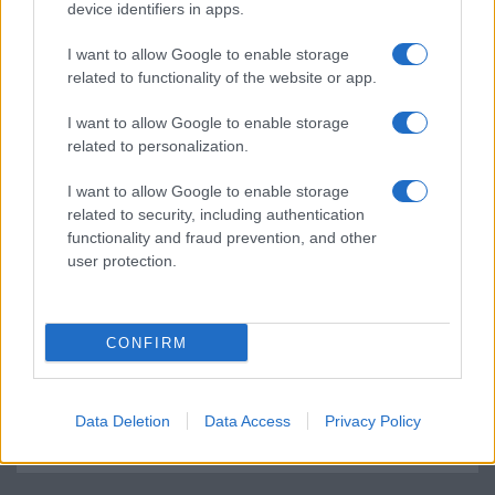
device identifiers in apps.
SIM-ek száma
2
2
I want to allow Google to enable storage
Flight mode
Van
Van
related to functionality of the website or app.
Terület
Globális
Globális
I want to allow Google to enable storage
Funkciók
PowerBank/Reverse
Always-on
related to personalization.
wireless charging. Abban
display
az esetben, ha 2 SIM van,
I want to allow Google to enable storage
akkor 0 hely az NM
related to security, including authentication
kártyának, mivel a 2. SIM
functionality and fraud prevention, and other
foglalat lett kettõs
user protection.
funkciójú!
Brand
Pro - emelt szintû és
Nincs
felszereltségû változat!
CONFIRM
Védelem
IP68
IP68
Limited Edition
Nincs
Nincs
Data Deletion
Data Access
Privacy Policy
SAR
1,05
1,36