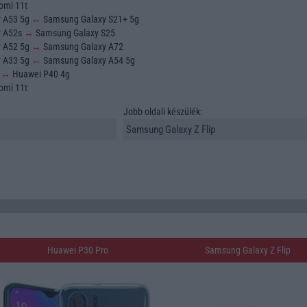
omi 11t
y A53 5g
↔
Samsung Galaxy S21+ 5g
y A52s
↔
Samsung Galaxy S25
y A52 5g
↔
Samsung Galaxy A72
y A33 5g
↔
Samsung Galaxy A54 5g
o
↔
Huawei P40 4g
omi 11t
Jobb oldali készülék:
Huawei P30 Pro
Samsung Galaxy Z Flip