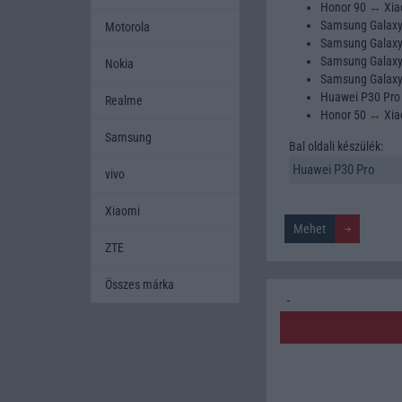
Honor 90
↔
Xia
Samsung Galax
Motorola
Samsung Galax
Samsung Galax
Nokia
Samsung Galax
Huawei P30 Pr
Realme
Honor 50
↔
Xia
Samsung
Bal oldali készülék:
vivo
Xiaomi
ZTE
Összes márka