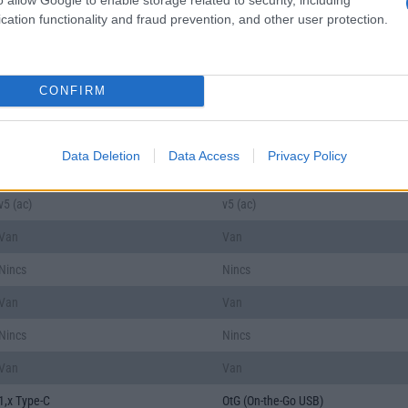
5HTML
5HTML
cation functionality and fraud prevention, and other user protection.
push eMail
push eMail
Nincs
Nincs
CONFIRM
Face ID
Nincs
v5,x
v5,x
Data Deletion
Data Access
Privacy Policy
A2DP
A2DP
v5 (ac)
v5 (ac)
Van
Van
Nincs
Nincs
Van
Van
Nincs
Nincs
Van
Van
1,x Type-C
OtG (On-the-Go USB)