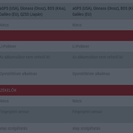
aGPS (USA), Glonass (Orosz), BDS (Kína),
aGPS (USA), Glonass (Orosz), BDS (Kí
Galileo (EU), QZSS (Japán)
Galileo (EU)
Nincs
Nincs
Li-Polimer
Li-Polimer
Az akkumulátor nem vehetõ ki!
Az akkumulátor nem vehetõ ki!
Gyorstöltésre alkalmas
Gyorstöltésre alkalmas
RZÉKELŐK
Nincs
Nincs
Fingerprint sensor
Fingerprint sensor
alap szolgáltatás
alap szolgáltatás