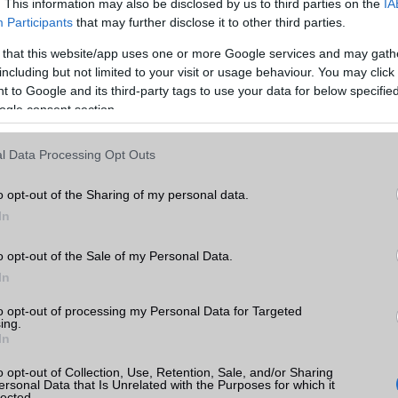
. This information may also be disclosed by us to third parties on the
IA
Participants
that may further disclose it to other third parties.
Oled
foldable Dynamic AmOled
 that this website/app uses one or more Google services and may gath
16m (24 bit)
16m (24 bit)
including but not limited to your visit or usage behaviour. You may click 
 to Google and its third-party tags to use your data for below specifi
ogle consent section.
Van
Van
l Data Processing Opt Outs
Nincs
Nincs
o opt-out of the Sharing of my personal data.
alap szolgáltatás
alap szolgáltatás
In
32-bit/384kHz audio
DDP = Dolby Digital Plus
o opt-out of the Sale of my Personal Data.
In
MIDI
MIDI
to opt-out of processing my Personal Data for Targeted
Aktív zajelnyomás külön mikrofonnal!
Zene lejátszó
ing.
In
Nincs
Nincs
o opt-out of Collection, Use, Retention, Sale, and/or Sharing
ersonal Data that Is Unrelated with the Purposes for which it
lected.