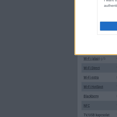
WAP
authenti
EMS
/E-mail
MMS
Infraport
Bluetooth
B/T extra
Wi-Fi (alap)
g/b
Wi-Fi Direct
Wi-Fi extra
Wi-Fi HotSpot
Blackberry
NFC
TV/USB kapcsolat