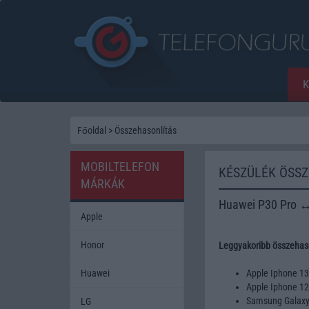
Főoldal
>
Összehasonlítás
MOBILTELEFON
KÉSZÜLÉK ÖSS
MÁRKÁK
Huawei P30 Pro ↔
Apple
Honor
Leggyakoribb összehaso
Huawei
Apple Iphone 1
Apple Iphone 1
Samsung Galax
LG