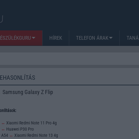
KÉSZÜLÉKGURU
HÍREK
TELEFON ÁRAK
TANÁ
ZEHASONLÍTÁS
 Samsung Galaxy Z Flip
nlítások:
3
↔
Xiaomi Redmi Note 11 Pro 4g
2
↔
Huawei P30 Pro
y A54
↔
Xiaomi Redmi Note 13 4g