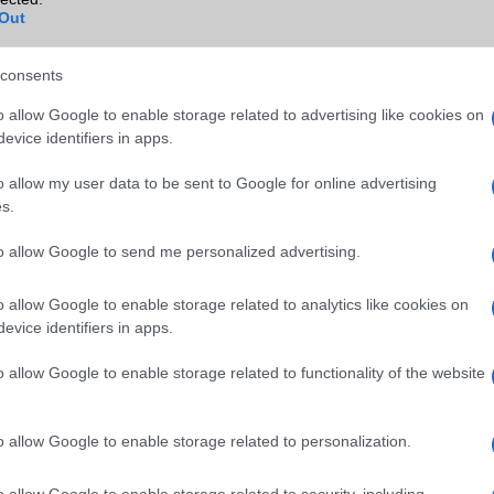
4x
2x
Out
40 Mpixel
12 Mpixel
consents
o allow Google to enable storage related to advertising like cookies on
4K UHD lejátszó
4K UHD lejátszó
evice identifiers in apps.
o allow my user data to be sent to Google for online advertising
dinamikus
dinamikus
s.
6000
8000
to allow Google to send me personalized advertising.
128
256
o allow Google to enable storage related to analytics like cookies on
NM card
Nincs
evice identifiers in apps.
o allow Google to enable storage related to functionality of the website
Van
Van
o allow Google to enable storage related to personalization.
Van
Nincs
o allow Google to enable storage related to security, including