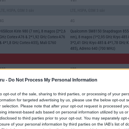
Van
Van
LTE, HSPA, GSM 3 sáv
LTE, HSPA, GSM 3 sáv
4G
4G
HiSilicon Kirin 980 (7 nm), 8 magos (2*2,6
Qualcomm SM8150 Snapdragon 855
GHz Cortex-A76 & 2*1,92 GHz Cortex-A76
nm), 8 magos (1*2,95 GHz Kryo 485 
& 4*1,8 GHz Cortex-A55), Mali G760
3*2,41 GHz Kryo 485 & 4*1,78 GHz K
485), Adreno 640 (700 MHz)
192
183
158*74*9
168*74*8 (becsukva 88*74*18)
ru -
Do Not Process My Personal Information
touchscreen
touchscreen
to opt-out of the sale, sharing to third parties, or processing of your per
formation for targeted advertising by us, please use the below opt-out s
r selection. Please note that after your opt-out request is processed y
1080*2340
1080*2636
eing interest-based ads based on personal information utilized by us or
disclosed to third parties prior to your opt-out. You may separately opt-
6.47
6.7
losure of your personal information by third parties on the IAB’s list of