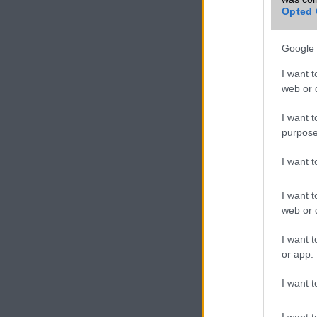
Kamera
Opted 
Max. kamera
felbontás (több
Google 
kamera esetén)
I want t
Video lejátszás
web or d
MEMÓRIA ÉS TÁRHELY
I want t
Telefonkönyv db
purpose
Min. memória MB
I want 
Min. háttértár GB
I want t
Memória
web or d
bővíthetőség
I want t
ADATCSERE
or app.
GPRS
I want t
EDGE
I want t