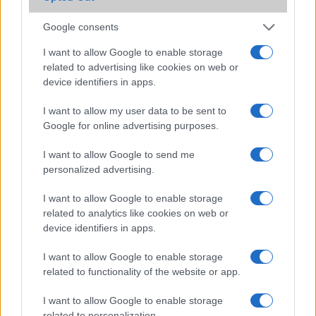
Office alkalmazások
alap szolgáltatás
alap
szolgáltatás
Google consents
Iránytũ
ecompass
ecompass
I want to allow Google to enable storage
Extrák
related to advertising like cookies on web or
Nincs
Nincs
device identifiers in apps.
EGYÉB
I want to allow my user data to be sent to
Vibra jelzés
alap szolgáltatás
alap
Google for online advertising purposes.
szolgáltatás
I want to allow Google to send me
SIM típus
eSIM
nanoSIM
personalized advertising.
SIM-ek száma
2
2
I want to allow Google to enable storage
Flight mode
Van
Van
related to analytics like cookies on web or
device identifiers in apps.
Terület
Globális
Globális
I want to allow Google to enable storage
Funkciók
karcolás álló üveg, olajálló
HDR10+
related to functionality of the website or app.
burkolat, Dolby Vision,
Wide color gamut, True-
I want to allow Google to enable storage
tone, Qi fast wireless
related to personalization.
charging