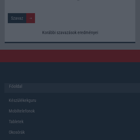
Korábbi szavazások eredményei
Főoldal
Készülékekguru
Mobiltelefonok
Tabletek
Okosórák