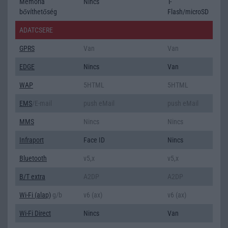
Memória
Nincs
T-
bővíthetőség
Flash/microSD
ADATCSERE
GPRS
Van
Van
EDGE
Nincs
Van
WAP
5HTML
5HTML
EMS
/E-mail
push eMail
push eMail
MMS
Nincs
Nincs
Infraport
Face ID
Nincs
Bluetooth
v5,x
v5,x
B/T extra
A2DP
A2DP
Wi-Fi (alap)
g/b
v6 (ax)
v6 (ax)
Wi-Fi Direct
Nincs
Van