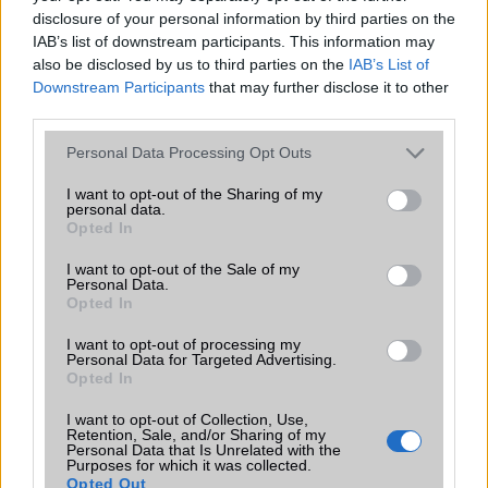
Készenléti idő h /
Az akkumulátor nem
Az
disclosure of your personal information by third parties on the
Cserélhetőség
vehetõ ki!
akkumulátor
IAB’s list of downstream participants. This information may
nem vehetõ ki!
also be disclosed by us to third parties on the
IAB’s List of
Beszélgetési idő h /
Gyorstöltésre alkalmas
25W-os
Downstream Participants
that may further disclose it to other
Gyorstöltés
gyorstöltés
third parties.
ALKALMAZÁSOK ÉS ÉRZÉKELŐK
Please note that this website/app uses one or more Google
Personal Data Processing Opt Outs
services and may gather and store information including but
Java
Nincs
Nincs
not limited to your visit or usage behaviour. You may click to
I want to opt-out of the Sharing of my
personal data.
grant or deny consent to Google and its third-party tags to
Flash
/
Ujjlenyomat
Nincs
Fingerprint
Opted In
use your data for below specified purposes in below Google
olvasó
sensor
consent section.
I want to opt-out of the Sale of my
Personal Data.
SNS integráció
iCloud service
alap
Opted In
szolgáltatás
I want to opt-out of processing my
Organizer
iCloud service
alap
Personal Data for Targeted Advertising.
szolgáltatás
Opted In
T9 szótár
alkalmazás független
alkalmazás
I want to opt-out of Collection, Use,
szótár
független
Retention, Sale, and/or Sharing of my
Personal Data that Is Unrelated with the
szótár
Purposes for which it was collected.
Opted Out