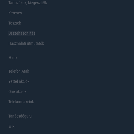
Tartozékok, kiegeszítők
Keresés
Tesztek
Összehasonlítás
Használati útmutatók
Hirek
Telefon Árak
Yettel akciók
One akciók
Telekom akciók
Tanácsdóguru
Wiki