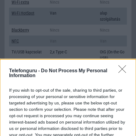
Wi-Fi extra
Nincs
Nincs
Wi-Fi HotSpot
Van
alap
szolgáltatás
Blackberry
Nincs
Nincs
NFC
Van
Van
TV/USB kapcsolat
2,x Type-C
OtG (On-the-Go
USB)
GPS
aGPS (USA), Glonass
aGPS (USA),
Telefonguru -
Do Not Process My Personal
(Orosz), BDS (Kína), Galileo
Glonass
Information
(EU), QZSS (Japán)
(Orosz), BDS
(Kína), Galileo
If you wish to opt-out of the sale, sharing to third parties, or
(EU)
processing of your personal or sensitive information for
targeted advertising by us, please use the below opt-out
Push to Talk
Nincs
Nincs
section to confirm your selection. Please note that after your
AKKUMULÁTOR
opt-out request is processed you may continue seeing
interest-based ads based on personal information utilized by
Típus
Li-Ion
Li-Polimer
us or personal information disclosed to third parties prior to
your opt-out. You may separately opt-out of the further