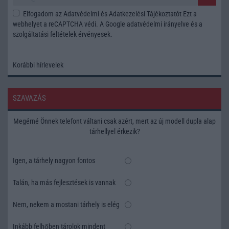
Elfogadom az
Adatvédelmi és Adatkezelési Tájékoztatót
Ezt a
webhelyet a reCAPTCHA védi. A Google
adatvédelmi irányelve
és a
szolgáltatási feltételek
érvényesek.
Korábbi hírlevelek
SZAVAZÁS
Megérné Önnek telefont váltani csak azért, mert az új modell dupla alap
tárhellyel érkezik?
Igen, a tárhely nagyon fontos
Talán, ha más fejlesztések is vannak
Nem, nekem a mostani tárhely is elég
Inkább felhőben tárolok mindent