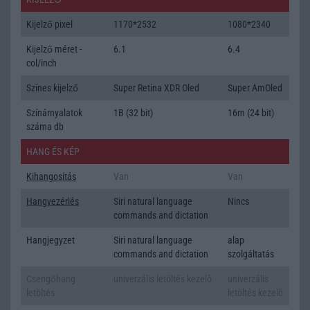
Kijelző pixel
1170*2532
1080*2340
Kijelző méret -
6.1
6.4
col/inch
Színes kijelző
Super Retina XDR Oled
Super AmOled
Színárnyalatok
1B (32 bit)
16m (24 bit)
száma db
HANG ÉS KÉP
Kihangositás
Van
Van
Hangvezérlés
Siri natural language
Nincs
commands and dictation
Hangjegyzet
Siri natural language
alap
commands and dictation
szolgáltatás
Csengőhang
univerzális letöltés kezelõ
univerzális
letöltés
letöltés kezelõ