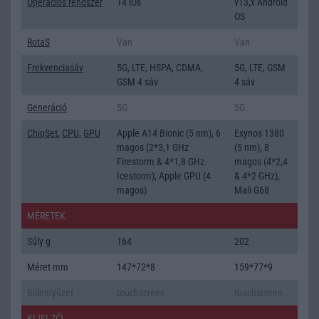
Operációs rendszer
14 iOs
v13,x Android
OS
RotaS
Van
Van
Frekvenciasáv
5G, LTE, HSPA, CDMA,
5G, LTE, GSM
GSM 4 sáv
4 sáv
Generáció
5G
5G
ChipSet
,
CPU
,
GPU
Apple A14 Bionic (5 nm), 6
Exynos 1380
magos (2*3,1 GHz
(5 nm), 8
Firestorm & 4*1,8 GHz
magos (4*2,4
Icestorm), Apple GPU (4
& 4*2 GHz),
magos)
Mali G68
MÉRETEK
Súly g
164
202
Méret mm
147*72*8
159*77*9
Billentyũzet
touchscreen
touchscreen
KIJELZŐ