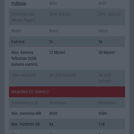
Polifonia
MIDI
MIDI
Zenelejátszás
Zene lejátszó
Zene lejátszó
(Music Player)
Rádió
Nincs
Nincs
Kamera
2x
3x
Max. kamera
12 Mpixel
50 Mpixel
felbontás (több
kamera esetén)
Video lejátszás
4K UHD lejátszó
4K UHD
lejátszó
MEMÓRIA ÉS TÁRHELY
Telefonkönyv db
dinamikus
dinamikus
Min. memória MB
4000
6000
Min. háttértár GB
64
128