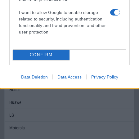
Brand
2020
Nincs
I want to allow Google to enable storage
related to security, including authentication
Védelem
IP68
IP67
functionality and fraud prevention, and other
user protection.
Limited Edition
Nincs
Nincs
SAR
1,02
1,34
CONFIRM
MOBILTELEFON MÁRKÁK
Apple
Data Deletion
Data Access
Privacy Policy
Honor
Huawei
LG
Motorola