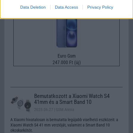
Data Deletion
Data Access
Privacy Policy
Euro Gsm
247.000 Ft (új)
Bemutatkozott a Xiaomi Watch S4
41mm és a Smart Band 10
2025.06.27
| GSM Arena
A Xiaomi hivatalosan is bemutatta legújabb viselhető eszközeit: a
Xiaomi Watch S4 41 mm verzióját, valamint a Smart Band 10
okoskarkötőt.