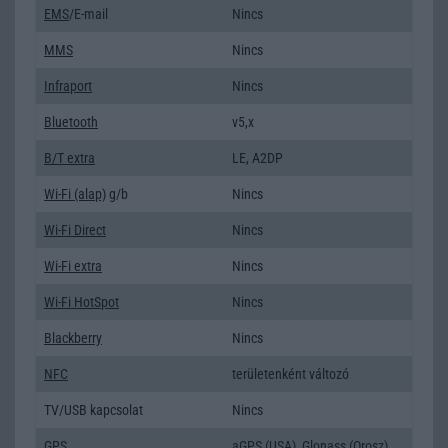
EMS
/E-mail
Nincs
MMS
Nincs
Infraport
Nincs
Bluetooth
v5,x
B/T extra
LE, A2DP
Wi-Fi (alap)
g/b
Nincs
Wi-Fi Direct
Nincs
Wi-Fi extra
Nincs
Wi-Fi HotSpot
Nincs
Blackberry
Nincs
NFC
területenként változó
TV/USB kapcsolat
Nincs
GPS
aGPS (USA), Glonass (Orosz),