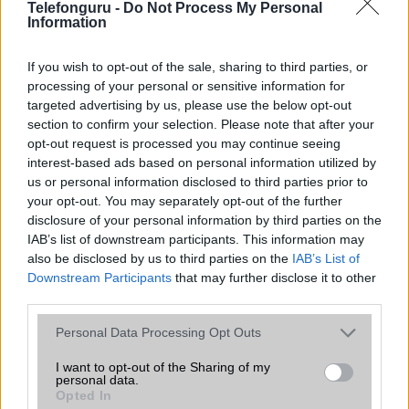
Organizer
alap szolgáltatás
Telefonguru -
Do Not Process My Personal
Information
T9 szótár
alkalmazás független szótár
If you wish to opt-out of the sale, sharing to third parties, or
Office alkalmazások
Nincs
processing of your personal or sensitive information for
Iránytũ
ecompass
targeted advertising by us, please use the below opt-out
section to confirm your selection. Please note that after your
Extrák
Nincs
opt-out request is processed you may continue seeing
interest-based ads based on personal information utilized by
EGYÉB
us or personal information disclosed to third parties prior to
your opt-out. You may separately opt-out of the further
Vibra jelzés
alap szolgáltatás
disclosure of your personal information by third parties on the
IAB’s list of downstream participants. This information may
SIM típus
Nincs
also be disclosed by us to third parties on the
IAB’s List of
SIM-ek száma
0
Downstream Participants
that may further disclose it to other
third parties.
Flight mode
Nincs
Please note that this website/app uses one or more Google
Personal Data Processing Opt Outs
Terület
Globális
services and may gather and store information including but
not limited to your visit or usage behaviour. You may click to
I want to opt-out of the Sharing of my
Funkciók
Nincs
personal data.
grant or deny consent to Google and its third-party tags to
Opted In
Brand
SmartWatch
use your data for below specified purposes in below Google