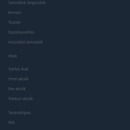
Tartozékok, kiegeszítők
Keresés
Tesztek
Összehasonlítás
Használati útmutatók
Hirek
Telefon Árak
Yettel akciók
One akciók
Telekom akciók
Tanácsdóguru
Wiki