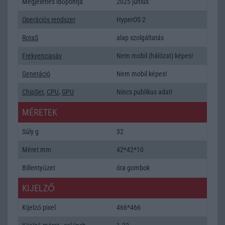
Megjelenés időpontja
2025 június
Operációs rendszer
HyperOS 2
RotaS
alap szolgáltatás
Frekvenciasáv
Nem mobil (hálózat) képes!
Generáció
Nem mobil képes!
ChipSet
,
CPU
,
GPU
Nincs publikus adat!
MÉRETEK
Súly g
32
Méret mm
42*42*10
Billentyűzet
óra gombok
KIJELZŐ
Kijelző pixel
466*466