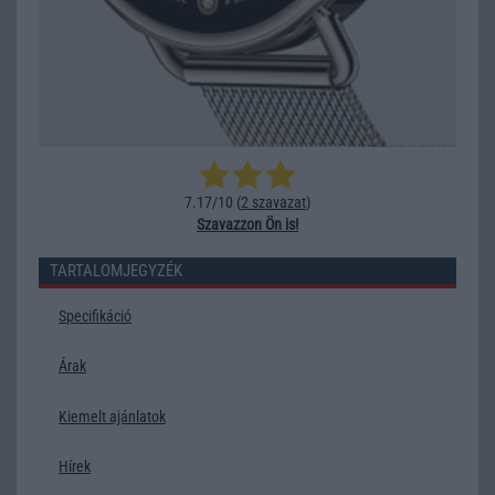
7.17/10 (
2 szavazat
)
Szavazzon Ön is!
TARTALOMJEGYZÉK
Specifikáció
Árak
Kiemelt ajánlatok
Hírek