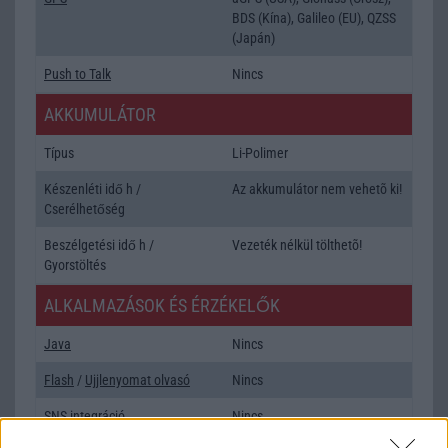
BDS (Kína), Galileo (EU), QZSS
(Japán)
Push to Talk
Nincs
AKKUMULÁTOR
Típus
Li-Polimer
Készenléti idő h /
Az akkumulátor nem vehetõ ki!
Cserélhetőség
Beszélgetési idő h /
Vezeték nélkül tölthetõ!
Gyorstöltés
ALKALMAZÁSOK ÉS ÉRZÉKELŐK
Java
Nincs
Flash
/
Ujjlenyomat olvasó
Nincs
SNS integráció
Nincs