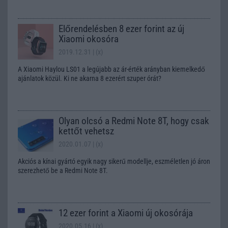
Előrendelésben 8 ezer forint az új
Xiaomi okosóra
2019.12.31
| (x)
A Xiaomi Haylou LS01 a legújabb az ár-érték arányban kiemelkedő
ajánlatok közül. Ki ne akarna 8 ezerért szuper órát?
Olyan olcsó a Redmi Note 8T, hogy csak
kettőt vehetsz
2020.01.07
| (x)
Akciós a kínai gyártó egyik nagy sikerű modellje, eszméletlen jó áron
szerezhető be a Redmi Note 8T.
12 ezer forint a Xiaomi új okosórája
2020.05.16
| (x)