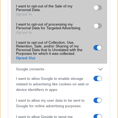
consent section.
I want to opt-out of the Sale of my
Védelem
5 ATM-ig vízálló
Personal Data.
Opted In
Limited Edition
Gyémántokkal kirakott, 24k-s
arany óraházzal!
I want to opt-out of processing my
Personal Data for Targeted Advertising.
SAR
Opted In
Nincs publikus adat!
N/A = Nincs adat. Legutóbbi frissítés: 2026-07-13 19:00:00
I want to opt-out of Collection, Use,
Retention, Sale, and/or Sharing of my
Personal Data that Is Unrelated with the
Purposes for which it was collected.
Opted Out
Google consents
I want to allow Google to enable storage
Új és Használt GSM kiemelt ajánlatok
related to advertising like cookies on web or
device identifiers in apps.
Xiaomi 15T Pro
I want to allow my user data to be sent to
Google for online advertising purposes.
I want to allow Google to send me