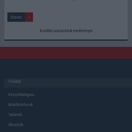
Korábbi szavazások eredményei
Főoldal
Készülékekguru
Mobiltelefonok
Tabletek
Okosórák