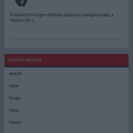
A Haylou 2019 végén elindította útjára első intelligens óráját, a
Haylou LS01-t.
OKOSÓRA MÁRKÁK
Amazfit
Apple
Google
Honor
Huawei