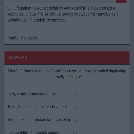
Elfogadom az
Adatvédelmi és Adatkezelési Tájékoztatót
Ezt a
webhelyet a reCAPTCHA védi. A Google
adatvédelmi irányelve
és a
szolgáltatási feltételek
érvényesek.
Korábbi hírlevelek
SZAVAZÁS
Megérné Önnek telefont váltani csak azért, mert az új modell dupla alap
tárhellyel érkezik?
Igen, a tárhely nagyon fontos
Talán, ha más fejlesztések is vannak
Nem, nekem a mostani tárhely is elég
Inkább felhőben tárolok mindent