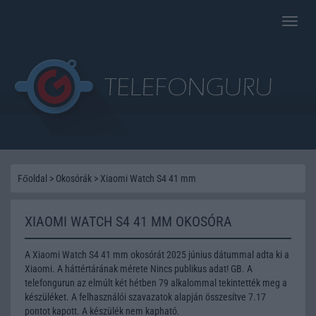
Toggle
naviga
Főoldal
>
Okosórák
>
Xiaomi Watch S4 41 mm
XIAOMI WATCH S4 41 MM OKOSÓRA
A Xiaomi Watch S4 41 mm okosórát 2025 június dátummal adta ki a
Xiaomi. A háttértárának mérete Nincs publikus adat! GB. A
telefongurun az elmúlt két hétben 79 alkalommal tekintették meg a
készüléket. A felhasználói szavazatok alapján összesítve 7.17
pontot kapott. A készülék nem kapható.