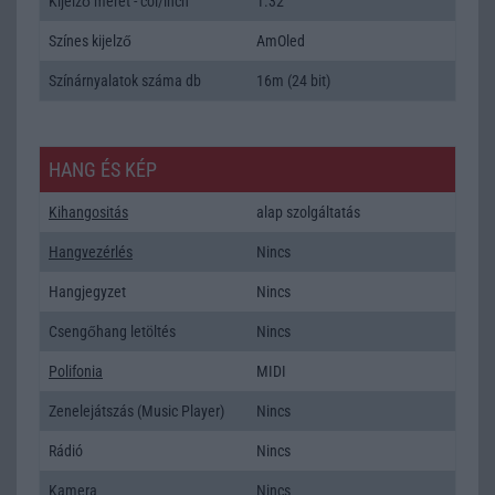
Kijelző méret - col/inch
1.32
Színes kijelző
AmOled
Színárnyalatok száma db
16m (24 bit)
HANG ÉS KÉP
Kihangositás
alap szolgáltatás
Hangvezérlés
Nincs
Hangjegyzet
Nincs
Csengőhang letöltés
Nincs
Polifonia
MIDI
Zenelejátszás (Music Player)
Nincs
Rádió
Nincs
Kamera
Nincs