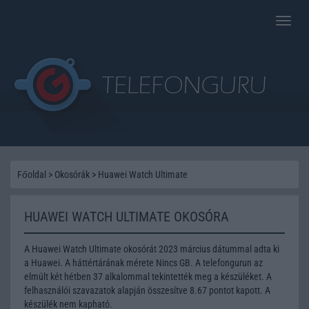
Toggle
naviga
Főoldal
>
Okosórák
>
Huawei Watch Ultimate
HUAWEI WATCH ULTIMATE OKOSÓRA
A Huawei Watch Ultimate okosórát 2023 március dátummal adta ki
a Huawei. A háttértárának mérete Nincs GB. A telefongurun az
elmúlt két hétben 37 alkalommal tekintették meg a készüléket. A
felhasználói szavazatok alapján összesítve 8.67 pontot kapott. A
készülék nem kapható.