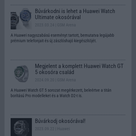
Búvárkodni is lehet a Huawei Watch
Ultimate okosórával
2023.03.24
| GSM Arena
A Huawei nagyszabású eseményt tartott, bemutatva legújabb
prémium telefonjait és új zászlóshajó kiegészítőjét.
Megjelent a komplett Huawei Watch GT
5 okosóra család
2024.09.20
| GSM Arena
A Huawei Watch GT 5 sorozat megérkezett, beleértve a titán
borítású Pro modelleket és a Watch D2-t is.
Búvárkodj okosórával!
2023.09.22
| Huawei