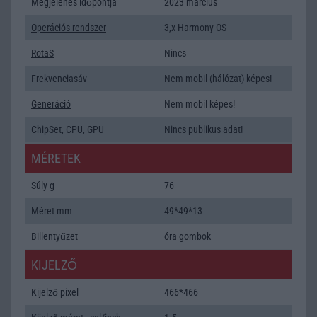
Megjelenés időpontja
2023 március
Operációs rendszer
3,x Harmony OS
RotaS
Nincs
Frekvenciasáv
Nem mobil (hálózat) képes!
Generáció
Nem mobil képes!
ChipSet
,
CPU
,
GPU
Nincs publikus adat!
MÉRETEK
Súly g
76
Méret mm
49*49*13
Billentyűzet
óra gombok
KIJELZŐ
Kijelző pixel
466*466