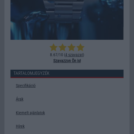
8.67/10 (
4 szavazat
)
Szavazzon Ön is!
TARTALOMJEGYZÉK
Specifikáció
Árak
Kiemelt ajánlatok
Hírek