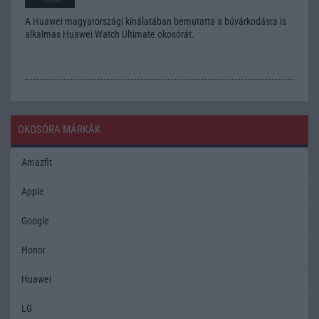
A Huawei magyarországi kínálatában bemutatta a búvárkodásra is
alkalmas Huawei Watch Ultimate okosórát.
OKOSÓRA MÁRKÁK
Amazfit
Apple
Google
Honor
Huawei
LG