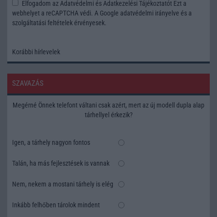
Elfogadom az
Adatvédelmi és Adatkezelési Tájékoztatót
Ezt a
webhelyet a reCAPTCHA védi. A Google
adatvédelmi irányelve
és a
szolgáltatási feltételek
érvényesek.
Korábbi hírlevelek
SZAVAZÁS
Megérné Önnek telefont váltani csak azért, mert az új modell dupla alap
tárhellyel érkezik?
Igen, a tárhely nagyon fontos
Talán, ha más fejlesztések is vannak
Nem, nekem a mostani tárhely is elég
Inkább felhőben tárolok mindent