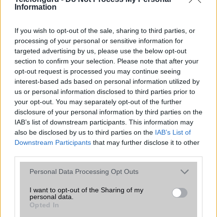
Organizer
Nincs
Information
T9 szótár
Nincs
If you wish to opt-out of the sale, sharing to third parties, or
Office alkalmazások
Nincs
processing of your personal or sensitive information for
targeted advertising by us, please use the below opt-out
Iránytũ
ecompass
section to confirm your selection. Please note that after your
opt-out request is processed you may continue seeing
Extrák
Nincs
interest-based ads based on personal information utilized by
EGYÉB
us or personal information disclosed to third parties prior to
your opt-out. You may separately opt-out of the further
Vibra jelzés
Van
disclosure of your personal information by third parties on the
IAB’s list of downstream participants. This information may
SIM típus
Nincs
also be disclosed by us to third parties on the
IAB’s List of
Downstream Participants
that may further disclose it to other
SIM-ek száma
0
third parties.
Flight mode
Nincs
Please note that this website/app uses one or more Google
Personal Data Processing Opt Outs
services and may gather and store information including but
Terület
Globális
not limited to your visit or usage behaviour. You may click to
I want to opt-out of the Sharing of my
personal data.
Funkciók
100 méterig, 10 ATM-ig vízálló
grant or deny consent to Google and its third-party tags to
Opted In
use your data for below specified purposes in below Google
Brand
SmartWatch