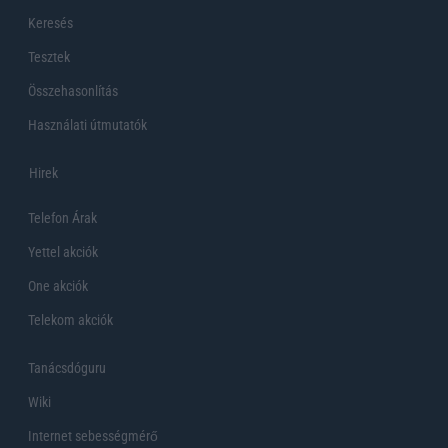
Keresés
Tesztek
Összehasonlítás
Használati útmutatók
Hirek
Telefon Árak
Yettel akciók
One akciók
Telekom akciók
Tanácsdóguru
Wiki
Internet sebességmérő