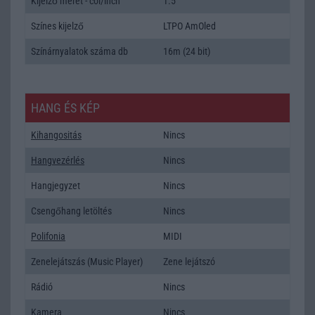
Kijelző méret - col/inch
1.5
Színes kijelző
LTPO AmOled
Színárnyalatok száma db
16m (24 bit)
HANG ÉS KÉP
Kihangositás
Nincs
Hangvezérlés
Nincs
Hangjegyzet
Nincs
Csengőhang letöltés
Nincs
Polifonia
MIDI
Zenelejátszás (Music Player)
Zene lejátszó
Rádió
Nincs
Kamera
Nincs