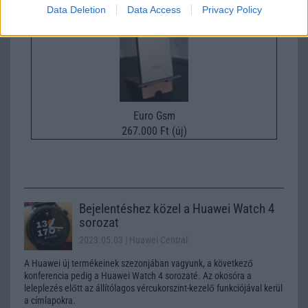
Data Deletion
Data Access
Privacy Policy
Euro Gsm
267.000 Ft (új)
Bejelentéshez közel a Huawei Watch 4
sorozat
2023.05.03
| Huawei Central
A Huawei új termékeinek szezonjában vagyunk, a következő
konferencia pedig a Huawei Watch 4 sorozaté. Az okosóra a
leleplezés előtt az állítólagos vércukorszint-kezelő funkciójával kerül
a címlapokra.