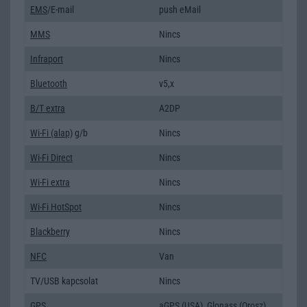
EMS
/E-mail
push eMail
MMS
Nincs
Infraport
Nincs
Bluetooth
v5,x
B/T extra
A2DP
Wi-Fi (alap)
g/b
Nincs
Wi-Fi Direct
Nincs
Wi-Fi extra
Nincs
Wi-Fi HotSpot
Nincs
Blackberry
Nincs
NFC
Van
TV/USB kapcsolat
Nincs
GPS
aGPS (USA), Glonass (Orosz),