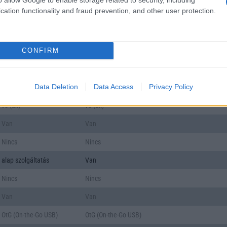
cation functionality and fraud prevention, and other user protection.
push eMail
push eMail
Nincs
Nincs
CONFIRM
Nincs
Nincs
v5,x
v5,x
Data Deletion
Data Access
Privacy Policy
A2DP
A2DP
v6 (ax)
v6 (ax)
Van
Van
Nincs
Nincs
alap szolgáltatás
Van
Nincs
Nincs
Van
Van
OtG (On-the-Go USB)
OtG (On-the-Go USB)