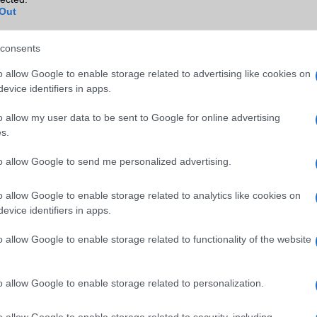
Out
50 Mpixel
108 Mpixel
consents
4K UHD lejátszó
4K UHD lejátszó
o allow Google to enable storage related to advertising like cookies on
evice identifiers in apps.
o allow my user data to be sent to Google for online advertising
dinamikus
dinamikus
s.
6000
6000
to allow Google to send me personalized advertising.
128
128
o allow Google to enable storage related to analytics like cookies on
T-Flash/microSD
T-Flash/microSD
evice identifiers in apps.
o allow Google to enable storage related to functionality of the website
Van
Van
o allow Google to enable storage related to personalization.
Van
Van
5HTML
5HTML
o allow Google to enable storage related to security, including