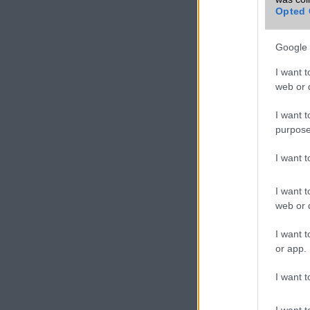
Opted 
Max. kamera
felbontás (több
kamera esetén)
Google 
Video lejátszás
I want t
web or d
MEMÓRIA ÉS TÁRHELY
I want t
Telefonkönyv db
purpose
Min. memória MB
I want 
Min. háttértár GB
I want t
Memória
bővíthetőség
web or d
ADATCSERE
I want t
or app.
GPRS
I want t
EDGE
WAP
I want t