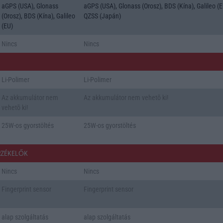
aGPS (USA), Glonass
aGPS (USA), Glonass (Orosz), BDS (Kína), Galileo (E
(Orosz), BDS (Kína), Galileo
QZSS (Japán)
(EU)
Nincs
Nincs
Li-Polimer
Li-Polimer
Az akkumulátor nem
Az akkumulátor nem vehetõ ki!
vehetõ ki!
25W-os gyorstöltés
25W-os gyorstöltés
RZÉKELŐK
Nincs
Nincs
Fingerprint sensor
Fingerprint sensor
alap szolgáltatás
alap szolgáltatás