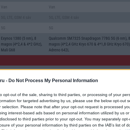
Van
Van
5G, LTE, GSM 4 sáv
5G, LTE, GSM 4 sáv
5G
5G
Exynos 1380 (5 nm), 8
Qualcomm SM7325 Snapdragon 778G 5G (6 nm), 
magos (4*2,4 & 4*2 GHz),
magos (4*2,4 GHz Kryo 670 & 4*1,8 GHz Kryo 670)
Mali G68
Adreno 642L
202
181
ru -
Do Not Process My Personal Information
159*77*9
164*77*8
touchscreen
touchscreen
to opt-out of the sale, sharing to third parties, or processing of your per
formation for targeted advertising by us, please use the below opt-out s
r selection. Please note that after your opt-out request is processed y
1080*2340
1080*2400
eing interest-based ads based on personal information utilized by us or
disclosed to third parties prior to your opt-out. You may separately opt-
6.4
6.7
losure of your personal information by third parties on the IAB’s list of