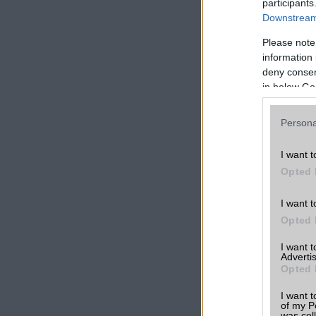
participants
Downstream 
Színes kijelző
Please note
Színárnyalatok
information 
száma db
deny consent
in below Go
HANG ÉS KÉP
Kihangositás
Persona
Hangvezérlés
I want t
Hangjegyzet
Opted 
Csengőhang letöltés
I want t
Polifonia
Opted 
Zenelejátszás
I want 
(Music Player)
Advertis
Opted 
Rádió
I want t
Kamera
of my P
was col