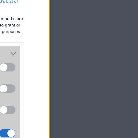
B’s List of
er and store
to grant or
ed purposes