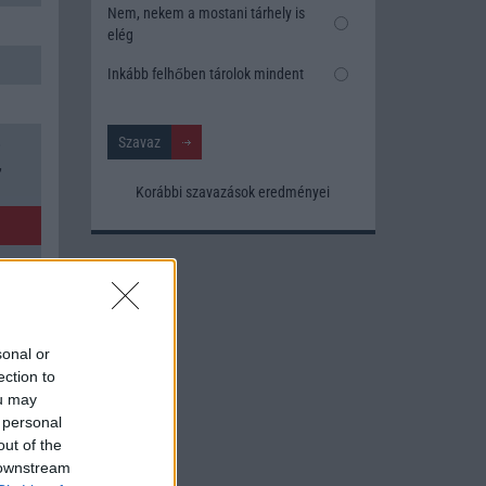
Nem, nekem a mostani tárhely is
elég
Inkább felhőben tárolok mindent
8
,
Korábbi szavazások eredményei
sonal or
ection to
ou may
 personal
out of the
 downstream