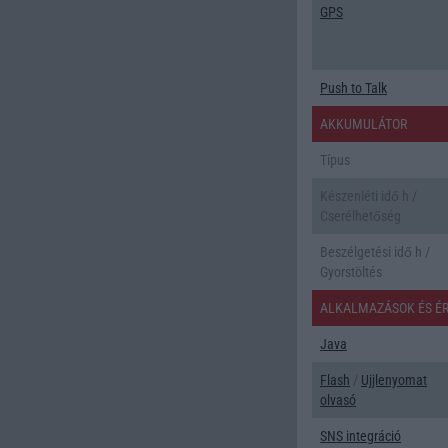
GPS
Push to Talk
AKKUMULÁTOR
Típus
Készenléti idő h /
Cserélhetőség
Beszélgetési idő h /
Gyorstöltés
ALKALMAZÁSOK ÉS É
Java
Flash
/
Ujjlenyomat
olvasó
SNS integráció