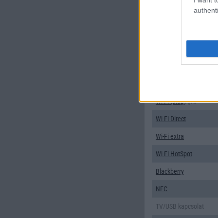
authenti
EMS
/E-mail
MMS
Infraport
Bluetooth
B/T extra
Wi-Fi (alap)
g/b
Wi-Fi Direct
Wi-Fi extra
Wi-Fi HotSpot
Blackberry
NFC
TV/USB kapcsolat