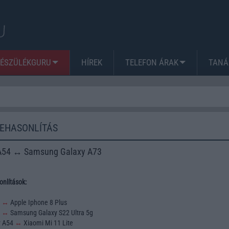
KÉSZÜLÉKGURU
HÍREK
TELEFON ÁRAK
TANÁ
ZEHASONLÍTÁS
A54 ↔ Samsung Galaxy A73
nlítások:
3
↔
Apple Iphone 8 Plus
2
↔
Samsung Galaxy S22 Ultra 5g
y A54
↔
Xiaomi Mi 11 Lite