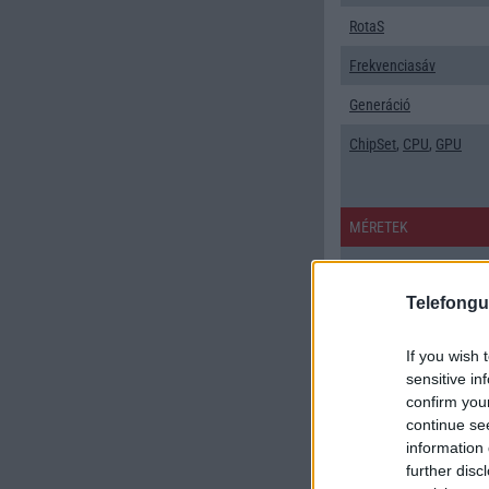
RotaS
Frekvenciasáv
Generáció
ChipSet
,
CPU
,
GPU
MÉRETEK
Súly g
Telefongu
Méret mm
Billentyũzet
If you wish 
sensitive in
KIJELZŐ
confirm you
Kijelző pixel
continue se
information 
Kijelző méret -
further disc
col/inch