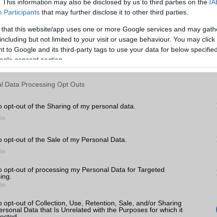
. This information may also be disclosed by us to third parties on the
IA
Participants
that may further disclose it to other third parties.
Super AmOled
Super AmOled+
 that this website/app uses one or more Google services and may gath
16m (24 bit)
16m (24 bit)
including but not limited to your visit or usage behaviour. You may click 
 to Google and its third-party tags to use your data for below specifi
ogle consent section.
Van
Van
l Data Processing Opt Outs
Nincs
Nincs
o opt-out of the Sharing of my personal data.
alap szolgáltatás
alap szolgáltatás
In
univerzális letöltés kezelõ
univerzális letöltés kezelõ
o opt-out of the Sale of my Personal Data.
MIDI
MIDI
In
Zene lejátszó
Zene lejátszó
to opt-out of processing my Personal Data for Targeted
ing.
In
Nincs
sztereó
o opt-out of Collection, Use, Retention, Sale, and/or Sharing
3x
4x
ersonal Data that Is Unrelated with the Purposes for which it
lected.