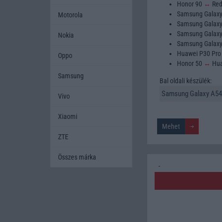
Honor 90
↔
Red
Samsung Galax
Motorola
Samsung Galax
Samsung Galax
Nokia
Samsung Galax
Huawei P30 Pr
Oppo
Honor 50
↔
Hua
Samsung
Bal oldali készülék:
Vivo
Xiaomi
ZTE
Összes márka