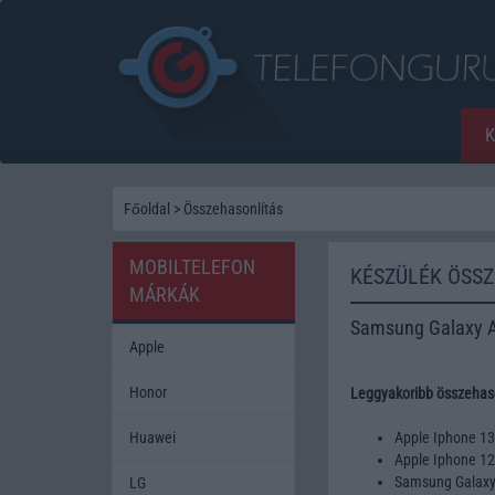
Főoldal
>
Összehasonlítás
MOBILTELEFON
KÉSZÜLÉK ÖSS
MÁRKÁK
Samsung Galaxy 
Apple
Honor
Leggyakoribb összehaso
Huawei
Apple Iphone 1
Apple Iphone 1
Samsung Galax
LG