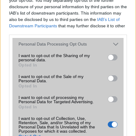
your opt-out. You may separately opt-out of the further
disclosure of your personal information by third parties on the
Beszélgetési idő h /
Vezeték nélkül
Gyorstöltésre alkalmas
IAB’s list of downstream participants. This information may
Gyorstöltés
tölthetõ!
also be disclosed by us to third parties on the
IAB’s List of
Downstream Participants
ALKALMAZÁSOK ÉS ÉRZÉKELŐK
that may further disclose it to other
third parties.
Java
Nincs
Nincs
Please note that this website/app uses one or more Google
Personal Data Processing Opt Outs
Flash
/
Ujjlenyomat
Nincs
Nincs
services and may gather and store information including but
olvasó
not limited to your visit or usage behaviour. You may click to
I want to opt-out of the Sharing of my
personal data.
grant or deny consent to Google and its third-party tags to
SNS integráció
iCloud service
iCloud service
Opted In
use your data for below specified purposes in below Google
consent section.
Organizer
iCloud service
iCloud service
I want to opt-out of the Sale of my
Personal Data.
Opted In
T9 szótár
alkalmazás
alkalmazás független
független szótár
szótár
I want to opt-out of processing my
Personal Data for Targeted Advertising.
Office alkalmazások
iDV = Document
iDV = Document viewer
Opted In
viewer (Word,
(Word, Excel,
Excel,
PowerPoint, iBooks
I want to opt-out of Collection, Use,
PowerPoint,
PDF reader)
Retention, Sale, and/or Sharing of my
Personal Data that Is Unrelated with the
iBooks PDF
Purposes for which it was collected.
reader)