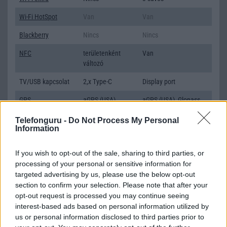
Wi-Fi HotSpot
Van
Van
Blackberry
Nincs
Nincs
NFC
területenként
Van
változó
TV/USB kapcsolat
2,x Type-C
Display port
GPS
aGPS (USA),
aGPS (USA), Glonass
Glonass (Orosz),
(Orosz), BDS (Kína),
Telefonguru -
Do Not Process My Personal
BDS (Kína),
Galileo (EU), QZSS
Information
Galileo (EU), QZSS
(Japán), NavIC (India,
(Japán)
új)
If you wish to opt-out of the sale, sharing to third parties, or
Push to Talk
Nincs
Nincs
processing of your personal or sensitive information for
targeted advertising by us, please use the below opt-out
AKKUMULÁTOR
section to confirm your selection. Please note that after your
Típus
Li-Ion
Li-Ion
opt-out request is processed you may continue seeing
interest-based ads based on personal information utilized by
Készenléti idő h /
Az akkumulátor
Az akkumulátor nem
us or personal information disclosed to third parties prior to
Cserélhetőség
nem vehetõ ki!
vehetõ ki!