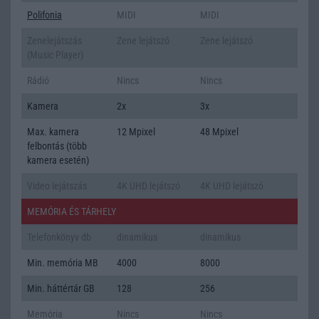
Polifonia
MIDI
MIDI
Zenelejátszás
Zene lejátszó
Zene lejátszó
(Music Player)
Rádió
Nincs
Nincs
Kamera
2x
3x
Max. kamera
12 Mpixel
48 Mpixel
felbontás (több
kamera esetén)
Video lejátszás
4K UHD lejátszó
4K UHD lejátszó
MEMÓRIA ÉS TÁRHELY
Telefonkönyv db
dinamikus
dinamikus
Min. memória MB
4000
8000
Min. háttértár GB
128
256
Memória
Nincs
Nincs