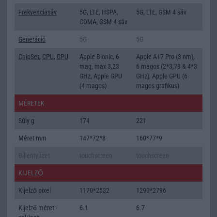
Frekvenciasáv
5G, LTE, HSPA,
5G, LTE, GSM 4 sáv
CDMA, GSM 4 sáv
Generáció
5G
5G
ChipSet
,
CPU
,
GPU
Apple Bionic, 6
Apple A17 Pro (3 nm),
mag, max 3,23
6 magos (2*3,78 & 4*3
GHz, Apple GPU
GHz), Apple GPU (6
(4 magos)
magos grafikus)
MÉRETEK
Súly g
174
221
Méret mm
147*72*8
160*77*9
Billentyũzet
touchscreen
touchscreen
KIJELZŐ
Kijelző pixel
1170*2532
1290*2796
Kijelző méret -
6.1
6.7