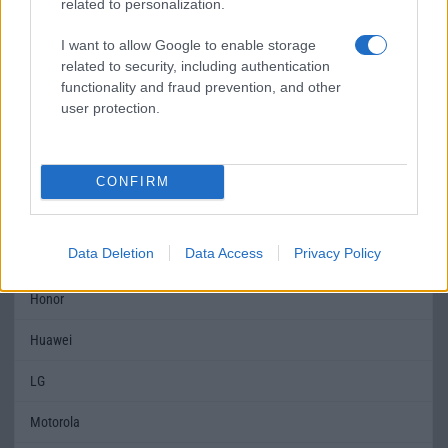
related to personalization.
kiemelkedõ változat
(ez lehet képernyõ,
I want to allow Google to enable storage
üzemidõ, stb)!
related to security, including authentication
Védelem
IP68
IP68
functionality and fraud prevention, and other
user protection.
Limited Edition
Nincs
Nincs
SAR
1,19
1,11
CONFIRM
MOBILTELEFON MÁRKÁK
Data Deletion
Data Access
Privacy Policy
Apple
Honor
Huawei
LG
Motorola