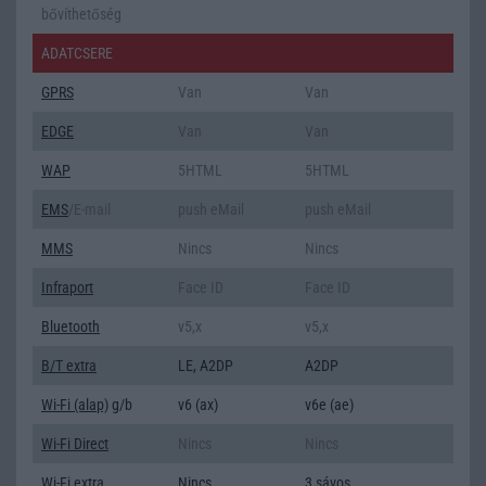
bővíthetőség
ADATCSERE
GPRS
Van
Van
EDGE
Van
Van
WAP
5HTML
5HTML
EMS
/E-mail
push eMail
push eMail
MMS
Nincs
Nincs
Infraport
Face ID
Face ID
Bluetooth
v5,x
v5,x
B/T extra
LE, A2DP
A2DP
Wi-Fi (alap)
g/b
v6 (ax)
v6e (ae)
Wi-Fi Direct
Nincs
Nincs
Wi-Fi extra
Nincs
3 sávos