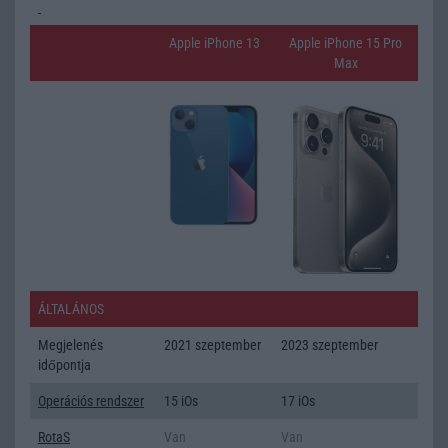
Apple iPhone 13
Apple iPhone 15 Pro
Max
ÁLTALÁNOS
Megjelenés
2021 szeptember
2023 szeptember
időpontja
Operációs rendszer
15 iOs
17 iOs
RotaS
Van
Van