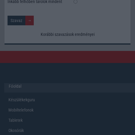
Inkább felhőben tárolok mindent
Korábbi szavazások eredményei
Főoldal
Készülékekguru
Mobiltelefonok
Tabletek
Okosórák