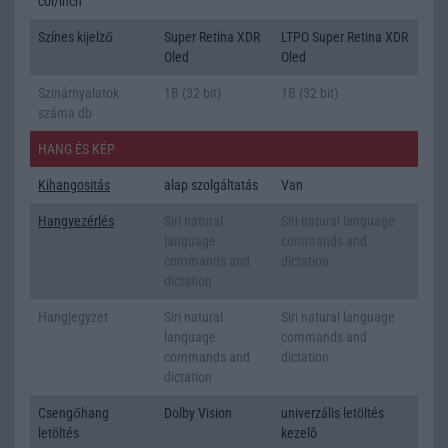
col/inch
Színes kijelző
Super Retina XDR
LTPO Super Retina XDR
Oled
Oled
Színárnyalatok
1B (32 bit)
1B (32 bit)
száma db
HANG ÉS KÉP
Kihangositás
alap szolgáltatás
Van
Hangvezérlés
Siri natural
Siri natural language
language
commands and
commands and
dictation
dictation
Hangjegyzet
Siri natural
Siri natural language
language
commands and
commands and
dictation
dictation
Csengőhang
Dolby Vision
univerzális letöltés
letöltés
kezelõ