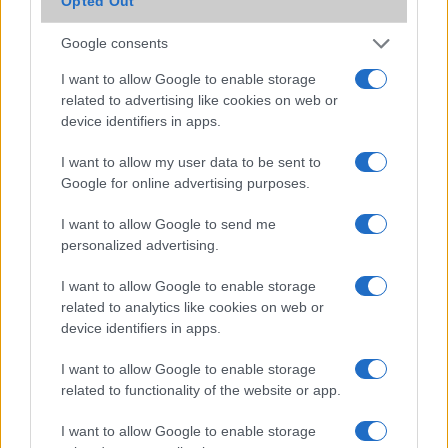
Opted Out
Iránytũ
ecompass
ecompass
Google consents
Extrák
ultra széles
ultra széles
I want to allow Google to enable storage
hangrendszer
hangrendszer
related to advertising like cookies on web or
EGYÉB
device identifiers in apps.
Vibra jelzés
alap szolgáltatás
Van
I want to allow my user data to be sent to
Google for online advertising purposes.
SIM típus
eSIM
eSIM
I want to allow Google to send me
SIM-ek száma
2
2
personalized advertising.
Flight mode
Van
Van
I want to allow Google to enable storage
Terület
Globális
Globális
related to analytics like cookies on web or
device identifiers in apps.
Funkciók
Apple Pay (Visa,
Apple Pay (Visa,
MasterCard,
MasterCard, AMEX
I want to allow Google to enable storage
AMEX certified)
certified)
related to functionality of the website or app.
Brand
2021
Max - valamilyen
I want to allow Google to enable storage
szempontból