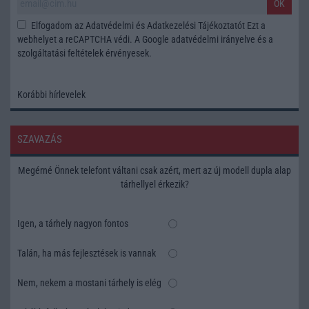
OK
Elfogadom az
Adatvédelmi és Adatkezelési Tájékoztatót
Ezt a
webhelyet a reCAPTCHA védi. A Google
adatvédelmi irányelve
és a
szolgáltatási feltételek
érvényesek.
Korábbi hírlevelek
SZAVAZÁS
Megérné Önnek telefont váltani csak azért, mert az új modell dupla alap
tárhellyel érkezik?
Igen, a tárhely nagyon fontos
Talán, ha más fejlesztések is vannak
Nem, nekem a mostani tárhely is elég