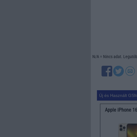
N/A = Nincs adat. Legutóbb
Új és Használt GSM
Apple iPhone 1