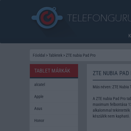
Főoldal
>
Tabletek
>
ZTE nubia Pad Pro
TABLET MÁRKÁK
ZTE NUBIA PAD
alcatel
Más néven: ZTE Nubia T
Apple
A ZTE nubia Pad Pro ta
maximum felbontása 13 
Asus
alkalommal tekintették 
készülék nem kapható.
Honor