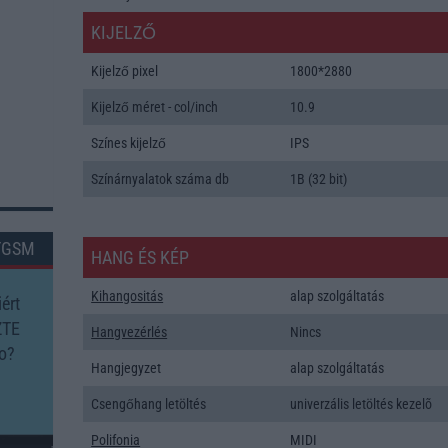
KIJELZŐ
Kijelző pixel
1800*2880
Kijelző méret - col/inch
10.9
Színes kijelző
IPS
Színárnyalatok száma db
1B (32 bit)
TGSM
HANG ÉS KÉP
Kihangositás
alap szolgáltatás
ért
ZTE
Hangvezérlés
Nincs
o?
Hangjegyzet
alap szolgáltatás
Csengőhang letöltés
univerzális letöltés kezelõ
Polifonia
MIDI