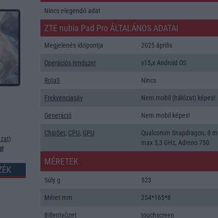
Nincs elegendő adat
ZTE nubia Pad Pro ÁLTALÁNOS ADATAI
Megjelenés időpontja
2025 április
Operációs rendszer
v15,x Android OS
RotaS
Nincs
Frekvenciasáv
Nem mobil (hálózat) képes!
Generáció
Nem mobil képes!
ChipSet
,
CPU
,
GPU
Qualcomm Snapdragon, 8 m
zat
)
max 3,3 GHz, Adreno 750
s!
MÉRETEK
ZÉK
Súly g
523
Méret mm
254*165*8
Billentyűzet
touchscreen