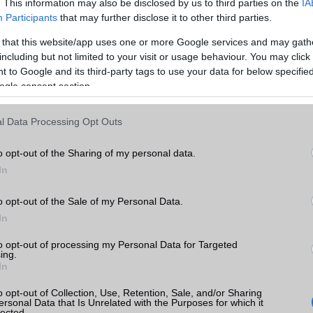
. This information may also be disclosed by us to third parties on the
IA
GPRS
Nincs
Participants
that may further disclose it to other third parties.
EDGE
Nincs
 that this website/app uses one or more Google services and may gath
WAP
5HTML
including but not limited to your visit or usage behaviour. You may click 
d Pro
 to Google and its third-party tags to use your data for below specifi
EMS
/E-mail
push eMail
k
ogle consent section.
MMS
Nincs
tás
l Data Processing Opt Outs
kkal
Infraport
Nincs
o opt-out of the Sharing of my personal data.
Bluetooth
v4,x
d Pro
In
B/T extra
A2DP
o opt-out of the Sale of my Personal Data.
Wi-Fi (alap)
g/b
v4 (n)
In
Wi-Fi Direct
Van
to opt-out of processing my Personal Data for Targeted
ing.
Wi-Fi extra
Nincs
In
Wi-Fi HotSpot
Nincs
o opt-out of Collection, Use, Retention, Sale, and/or Sharing
ersonal Data that Is Unrelated with the Purposes for which it
Blackberry
Nincs
lected.