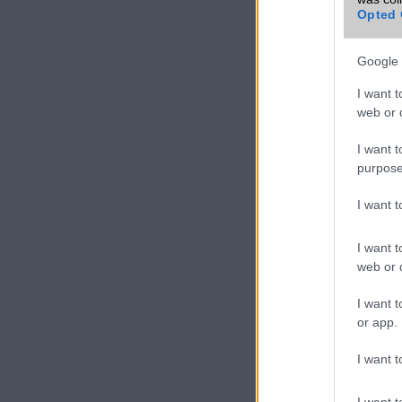
Opted 
Google 
I want t
web or d
I want t
purpose
I want 
I want t
web or d
I want t
or app.
I want t
I want t