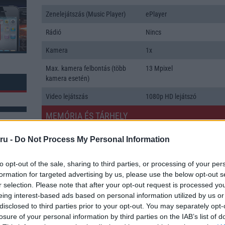
Zenelejátszás (Music Player)
ePlayer
Rádió
Nincs
Kamera
1x
Max. kamera felbontás (több
13 Mpixel
kamera esetén)
Video lejátszás
1080p HD lejátszó
MEMÓRIA ÉS TÁRHELY
Telefonkönyv db
Nincs
ru -
Do Not Process My Personal Information
Min. memória
8 GB
to opt-out of the sale, sharing to third parties, or processing of your per
Min. háttértár
256 GB
formation for targeted advertising by us, please use the below opt-out s
k: 65
r selection. Please note that after your opt-out request is processed y
Memória bővíthetőség
Nincs
eing interest-based ads based on personal information utilized by us or
disclosed to third parties prior to your opt-out. You may separately opt-
ADATCSERE
losure of your personal information by third parties on the IAB’s list of