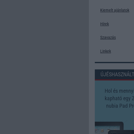
Kiemelt ajánlatok
Hírek
Szavazás
Linkek
ÚJÉSHASZNÁL
Hol és mennyi
kapható egy 
nubia Pad Pr