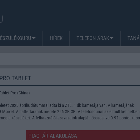
KÉSZÜLÉKGURU
HÍREK
TELEFON ÁRAK
TANÁ
 PRO TABLET
ablet Pro (China)
bletet 2025 április dátummal adta ki a ZTE. 1 db kamerája van. A kamerájának
Mpixel. A háttértárának mérete 256 GB GB. A telefongurun az elmúlt két hétben
meg a készüléket. A felhasználói szavazatok alapján összesítve 0.92 pontot kapo
PIACI ÁR ALAKULÁSA