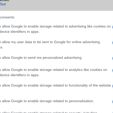
Out
NFC
Nincs
TV/USB kapcsolat
3,x Type-C
consents
GPS
nincs
o allow Google to enable storage related to advertising like cookies on
evice identifiers in apps.
Push to Talk
Nincs
o allow my user data to be sent to Google for online advertising
AKKUMULÁTOR
s.
Típus
Li-Polimer
to allow Google to send me personalized advertising.
Készenléti idő h /
Az akkumulátor nem vehetõ 
Cserélhetőség
o allow Google to enable storage related to analytics like cookies on
evice identifiers in apps.
Beszélgetési idő h /
66W-os gyorstöltés
Gyorstöltés
o allow Google to enable storage related to functionality of the website
ALKALMAZÁSOK ÉS ÉRZÉKELŐK
o allow Google to enable storage related to personalization.
Java
Nincs
Flash
/
Ujjlenyomat olvasó
Nincs
o allow Google to enable storage related to security, including