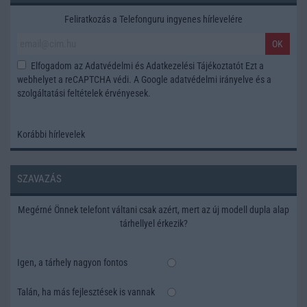
Feliratkozás a Telefonguru ingyenes hírlevelére
OK
Elfogadom az
Adatvédelmi és Adatkezelési Tájékoztatót
Ezt a
webhelyet a reCAPTCHA védi. A Google
adatvédelmi irányelve
és a
szolgáltatási feltételek
érvényesek.
Korábbi hírlevelek
SZAVAZÁS
Megérné Önnek telefont váltani csak azért, mert az új modell dupla alap
tárhellyel érkezik?
Igen, a tárhely nagyon fontos
Talán, ha más fejlesztések is vannak