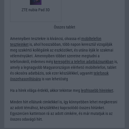
ZTE nubia Pad 3D
Összes tablet
Amennyiben tesztekre is kíváncsi, olvassa el
mobiltelefon
tesztjeinket
is, ahol hosszabban, több napon keresztül vizsgálják
meg szakértő kollégáink az eszközöket, és utána írják le szakmai
véleményüket. Amennyiben többet szeretne megtudni a
telefonokról, érdemes még
keresgélni a telefon adatbázisunkban
is,
amely a legnagyobb Magyarországon elérhető mobiltelefon, tablet
és okosóra adatbázis, sok ezer készülékkel, ugyanitt
telefonok
összehasonlítására
is van lehetőség
Ha a hírek világa érdekli, akkor tekintse meg
legfrissebb híreinket
.
Minden hírt ellátunk cimkékkel is, így könnyebben lehet megkeresni
az adott témához, készülékhez kapcsolódó összes hírünket.
Egyszerűen kattintson rá az adott cimkére, és már mutatjuk is az
összes odavágó hírt.