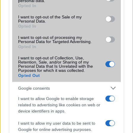
personal data.
2026-on
grant or deny consent to Google and its third-party tags to
Opted In
use your data for below specified purposes in below Google
2026.03.23
consent section.
I want to opt-out of the Sale of my
Az Apple idén szokatlan módon már előre belengette, hogy komoly AI
Personal Data.
fejlesztések érkeznek a WWDC 2026 eseményen.
Opted In
AI-varázslat az Apple-eszközökön:
I want to opt-out of processing my
Personal Data for Targeted Advertising.
megérkezett a Google Photos új kreatív
Opted In
funkciója
2026.02.10
I want to opt-out of Collection, Use,
Retention, Sale, and/or Sharing of my
Egy apró frissítésnek tűnik, de valójában egészen új szintre emeli a
Personal Data that Is Unrelated with the
mobilos képszerkesztést az, amit most a Google Photos bevezetett az
Purposes for which it was collected.
Apple-felhasználóknak.
Opted Out
Az Apple végre beadja a derekát? A Siri így
Google consents
térhet vissza 2026-ban
I want to allow Google to enable storage
2026.01.22
related to advertising like cookies on web or
Egy friss jelentés szerint az Apple az iOS 27-ben gyökeresen átalakítaná
device identifiers in apps.
a Sirit, és a korábbi elutasítás ellenére chatbotként is bevezetné, hogy
végre valóban intelligens asszisztenssé váljon.
I want to allow my user data to be sent to
Google for online advertising purposes.
Rejtett kamerafejlesztés és brutális