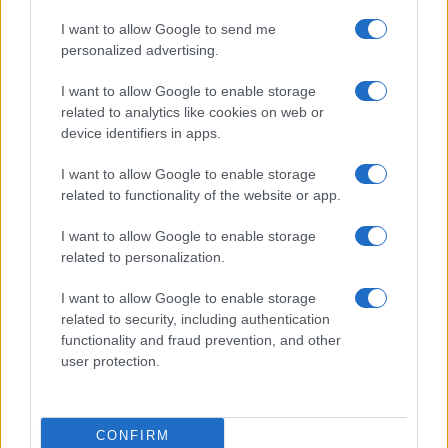
tempó: kiszivárgott újdonságok a Galaxy
I want to allow Google to send me
S26 Ultra körül
personalized advertising.
2026.01.13
A Samsung egy nem várt 24 megapixeles fotómóddal és jelentős
I want to allow Google to enable storage
teljesítménynövekedéssel készül, de a fejlesztések egy része mélyen el
related to analytics like cookies on web or
van rejtve a rendszerben.
device identifiers in apps.
A Samsung telefonod hamarosan
I want to allow Google to enable storage
emlékeztethet, hogy felhívd a szüleidet
related to functionality of the website or app.
2026.01.06
I want to allow Google to enable storage
A One UI 8.5 új funkciója az AI segítségével noszogatna a családi
kapcsolattartásra – hasznos ötlet, de érzékeny terület.
related to personalization.
I want to allow Google to enable storage
További hírek
related to security, including authentication
functionality and fraud prevention, and other
user protection.
Mennyibe kerül
Keressen a telefonboltok ajánlatai között!
CONFIRM