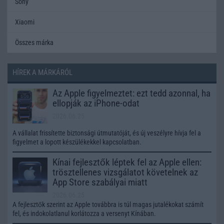
Sony
Xiaomi
Összes márka
HÍREK A MÁRKÁRÓL
Az Apple figyelmeztet: ezt tedd azonnal, ha
ellopják az iPhone-odat
2026.06.25
A vállalat frissítette biztonsági útmutatóját, és új veszélyre hívja fel a
figyelmet a lopott készülékekkel kapcsolatban.
Kínai fejlesztők léptek fel az Apple ellen:
trösztellenes vizsgálatot követelnek az
App Store szabályai miatt
2026.06.25
A fejlesztők szerint az Apple továbbra is túl magas jutalékokat számít
fel, és indokolatlanul korlátozza a versenyt Kínában.