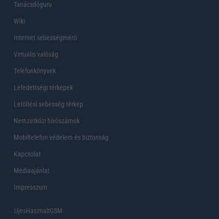
Tanácsdóguru
Wiki
Internet sebességmérő
Virtuális valóság
Telefonkönyvek
Lefedettségi térképek
Letöltési sebesség térkép
Nemzetközi hívószámok
Mobiltelefon védelem és biztonság
Kapcsolat
Médiaajánlat
Impresszum
UjesHasznaltGSM