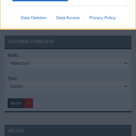
Data Deletion
Data Access
Privacy Policy
TELEFONOK GYORSLISTA
Márka :
Tipus :
HÍRLEVÉL