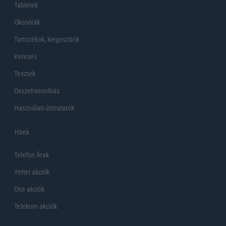
Tabletek
Okosórák
Tartozékok, kiegeszítők
Keresés
Tesztek
Összehasonlítás
Használati útmutatók
Hirek
Telefon Árak
Yettel akciók
One akciók
Telekom akciók