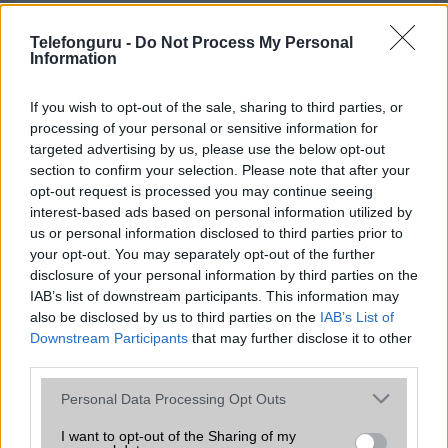
Vastagabb lehet az iPhone 18 Pro Max –
de ennek jó oka van
Telefonguru -
Do Not Process My Personal
Information
2026.04.23
Az Apple következő csúcsmobilja apró, de fontos dizájnváltozással
If you wish to opt-out of the sale, sharing to third parties, or
érkezhet.
processing of your personal or sensitive information for
targeted advertising by us, please use the below opt-out
Négy új műholdas funkció érkezhet az
section to confirm your selection. Please note that after your
iPhone-ra az Apple és az Amazon
opt-out request is processed you may continue seeing
együttműködésével
interest-based ads based on personal information utilized by
2026.04.16
us or personal information disclosed to third parties prior to
Az Apple műholdas fejlesztései új szintre léphetnek, miután stratégiai
your opt-out. You may separately opt-out of the further
együttműködés körvonalazódik az Amazonnal.
disclosure of your personal information by third parties on the
IAB’s list of downstream participants. This information may
A Google végre kijavít néhány régóta
bosszantó problémát
also be disclosed by us to third parties on the
IAB’s List of
Downstream Participants
that may further disclose it to other
2026.04.07
third parties.
Android 17: csendes, de annál fontosabb fejlődés érkezik több fronton is
Please note that this website/app uses one or more Google
az új rendszerrel.
Personal Data Processing Opt Outs
services and may gather and store information including but
Apple nagy AI dobásra készül a WWDC
not limited to your visit or usage behaviour. You may click to
I want to opt-out of the Sharing of my