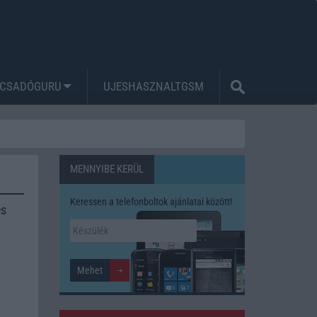
CSADÓGURU
UJESHASZNALTGSM
MENNYIBE KERÜL
Keressen a telefonboltok ajánlatai között!
és