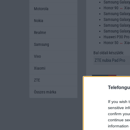
Samsung Galax
Honor 90
↔
Xia
Motorola
Samsung Galax
Samsung Galax
Nokia
Samsung Galax
Samsung Galax
Realme
Huawei P30 Pr
Honor 50
↔
Xia
Samsung
Bal oldali készülék:
Vivo
Xiaomi
ZTE
Telefongu
Összes márka
If you wish 
A mobiltelefonok kivála
sensitive in
készüléket szeretnének
confirm you
amikor két készüléket h
continue se
mobiltelefont, és segí
information 