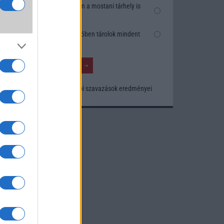
k
Nem, nekem a mostani tárhely is
szésre
elég
Inkább felhőben tárolok mindent
nősége
tos
Korábbi szavazások eredményei
khoz.
ó
kusak
knak.