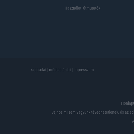
Használati útmutatók
kapcsolat
|
médiaajánlat
|
impresszum
Honlapu
Sajnos mi sem vagyunk tévedhetetlenek, és az ada
A