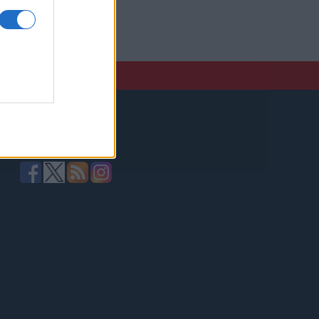
elző,
Kövessen minket!