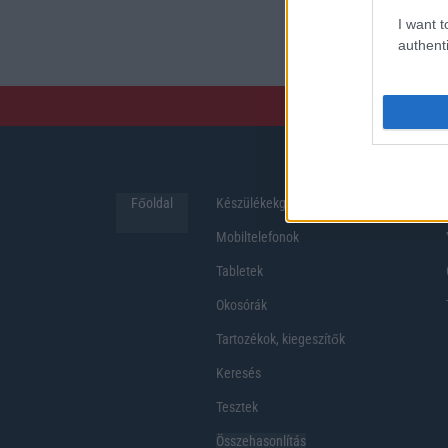
preferenciákkal rendelk
I want t
hosszabb üzemidő, hat
authenti
Főoldal
Készülékekguru
Hirek
Mobiltelefonok
Tabletek
Okosórák
Tartozékok, kiegeszítők
Keresés
Tesztek
Összehasonlítás