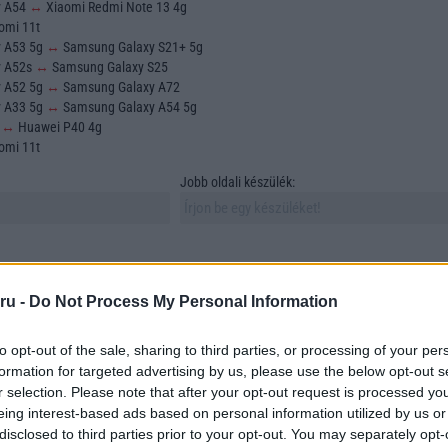
y A54
↔
Xiaomi Redmi Note 13 4g
omi 11t
y A53 5g
↔
Samsung Galaxy S21+ 5g
y A52s
↔
Samsung Galaxy S25
y A52 5g
↔
Samsung Galaxy A72
y A33 5g
↔
Samsung Galaxy A54 5g
o
↔
Huawei P40 4g
omi 11t
Jobb oldali készülék:
ru -
Do Not Process My Personal Information
to opt-out of the sale, sharing to third parties, or processing of your per
sztása és összehasonlítása az egyik legfontosabb feladat azok számára, akik új
formation for targeted advertising by us, please use the below opt-out s
 vásárolni. A mobiltelefonok sokfélesége azonban számos szempontot vonz mag
r selection. Please note that after your opt-out request is processed y
asonlítunk össze. Ebben a cikkben összehasonlítunk két szabadon választott
eing interest-based ads based on personal information utilized by us or
tünk megtalálni azokat az elemeket, amelyek a döntésünket meghatározzák.
disclosed to third parties prior to your opt-out. You may separately opt-