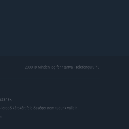
2000 © Minden jog fenntartva - Telefonguru.hu
pszanak.
 eredő károkért felelősséget nem tudunk vállalni.
s!