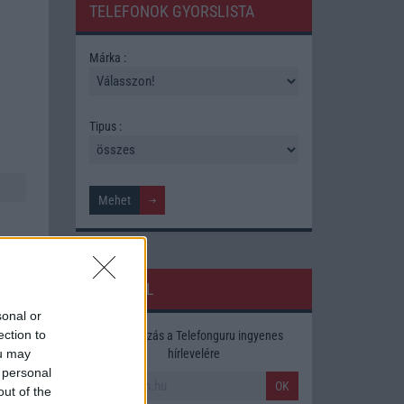
TELEFONOK GYORSLISTA
Márka :
Tipus :
HÍRLEVÉL
sonal or
ection to
Feliratkozás a Telefonguru ingyenes
ára,
hírlevelére
ou may
 personal
OK
out of the