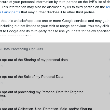
losure of your personal information by third parties on the IAB’s list of
hasonlítása előtt érdemes átgondolni, hogy mire is használnánk a készüléket. Ha
. This information may also be disclosed by us to third parties on the
IA
ználjuk, akkor például fontos lehet a nagy kijelző és a hosszú akkumulátor-
Participants
that may further disclose it to other third parties.
 érdekel, hogy a legújabb és legjobb kamerával rendelkező készüléket szeretnéd,
 that this website/app uses one or more Google services and may gath
including but not limited to your visit or usage behaviour. You may click 
, amikor két mobiltelefont hasonlítunk össze, az ár. A mobiltelefonok széles
 to Google and its third-party tags to use your data for below specifi
ezért fontos, hogy az árakat összehasonlítsuk, és kiválasszuk a legjobb értéket ny
ogle consent section.
tt figyelembe kell vennünk a készülék belső hardverét, amely befolyásolja a készü
l Data Processing Opt Outs
am az egyik legfontosabb tényező, amikor egy mobiltelefont választunk. Az
azt jelenti, hogy mennyi időt tölt a készülék akkumulátora a használat és a töltés
o opt-out of the Sharing of my personal data.
ntos azok számára, akik sokat utaznak, vagy sok időt töltenek el útközben. Az
In
méretének és az energiatakarékos funkcióknak köszönhetően egyes készülékek
az üzemidőt, mint mások.
o opt-out of the Sale of my Personal Data.
s nagyon fontos tényező. A készülékek operációs rendszere befolyásolja a készül
In
ató alkalmazások körét. Az Apple iOS és az Android rendszerrel rendelkező készü
Apple iOS rendszerrel rendelkező készülékek szigorúbb biztonsági szabályokkal é
to opt-out of processing my Personal Data for Targeted
ing.
elkeznek.
In
is meghatározó a választásnál. Az alapvetően a processzor és a memória mérete
o opt-out of Collection, Use, Retention, Sale, and/or Sharing