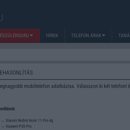
KÉSZÜLÉKGURU
HÍREK
TELEFON ÁRAK
TANÁ
ZEHASONLÍTÁS
egnagyobb mobiltelefon adatbázisa. Válasszon ki két telefont 
nlítások:
3
↔
Xiaomi Redmi Note 11 Pro 4g
2
↔
Huawei P30 Pro