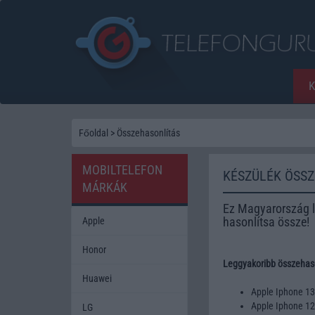
Főoldal
>
Összehasonlítás
MOBILTELEFON
KÉSZÜLÉK ÖSS
MÁRKÁK
Ez Magyarország l
hasonlítsa össze!
Apple
Honor
Leggyakoribb összehaso
Huawei
Apple Iphone 1
Apple Iphone 1
LG