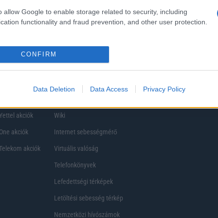
ezik, így a választásuk eltérhet. Azonban azok, akik számára fontos a nagyobb kij
o allow Google to enable storage related to security, including
ékony
cation functionality and fraud prevention, and other user protection.
CONFIRM
Data Deletion
Data Access
Privacy Policy
Telefon Árak
Tanácsdóguru
UjesHasznaltGSM
Yettel akciók
Wiki
One akciók
Internet sebességmérő
Telekom akciók
Virtuális valóság
Telefonkönyvek
Lefedettségi térképek
Letöltési sebesség térkép
Nemzetközi hívószámok