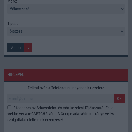
Márka :
Tipus :
HÍRLEVÉL
Feliratkozás a Telefonguru ingyenes hírlevelére
OK
Elfogadom az
Adatvédelmi és Adatkezelési Tájékoztatót
Ezt a
webhelyet a reCAPTCHA védi. A Google
adatvédelmi irányelve
és a
szolgáltatási feltételek
érvényesek.