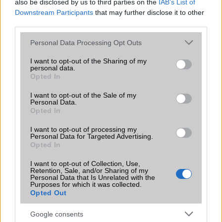
also be disclosed by us to third parties on the
IAB’s List of
Iránytũ
ecompass
Downstream Participants
that may further disclose it to other
third parties.
Extrák
Hi-Res Wireless audio
Please note that this website/app uses one or more Google
Personal Data Processing Opt Outs
EGYÉB
services and may gather and store information including but
not limited to your visit or usage behaviour. You may click to
I want to opt-out of the Sharing of my
personal data.
Vibra jelzés
alap szolgáltatás
grant or deny consent to Google and its third-party tags to
Opted In
use your data for below specified purposes in below Google
SIM típus
eSIM
consent section.
I want to opt-out of the Sale of my
Personal Data.
SIM-ek száma
2
Opted In
Flight mode
Van
I want to opt-out of processing my
Personal Data for Targeted Advertising.
Terület
Globális
Opted In
Funkciók
Mohs level 6
I want to opt-out of Collection, Use,
Retention, Sale, and/or Sharing of my
Brand
Nincs
Personal Data that Is Unrelated with the
Purposes for which it was collected.
Opted Out
Védelem
IP68
Limited Edition
Nincs
Google consents