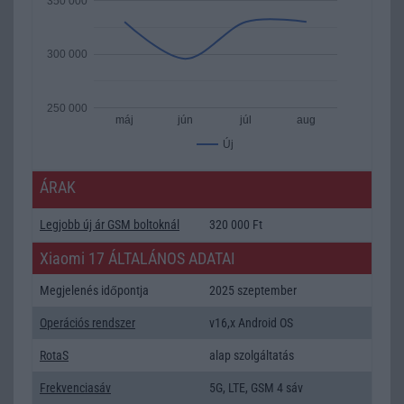
350 000
300 000
250 000
máj
jún
júl
aug
Új
ÁRAK
Legjobb új ár GSM boltoknál
320 000 Ft
Xiaomi 17 ÁLTALÁNOS ADATAI
Megjelenés időpontja
2025 szeptember
Operációs rendszer
v16,x Android OS
RotaS
alap szolgáltatás
Frekvenciasáv
5G, LTE, GSM 4 sáv