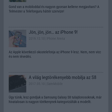
Gond van a mobiloddal és nagyon gyorsan kellene megjavítani? A
Telmester a Telefonguru háttér szervize!
Jön, jön, jön… az iPhone 9!
2019.12.10
| Phone Arena
Az Apple következő okostelefonja az iPhone 9 lesz. Nem, nem vicc
és nem tévedés.
A világ legtörékenyebb mobilja az S8
2017.05.10
| SamMobile
Úgy tűnik, lesz gondjuk a Samsung Galaxy S8 tulajdonosoknak, már
hivatalosan is nagyon törékenynek kategorizálták a modellt.