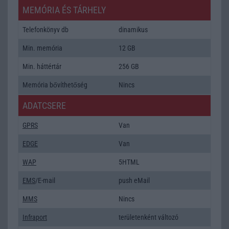
MEMÓRIA ÉS TÁRHELY
Telefonkönyv db
dinamikus
Min. memória
12 GB
Min. háttértár
256 GB
Memória bővíthetőség
Nincs
ADATCSERE
GPRS
Van
EDGE
Van
WAP
5HTML
EMS
/E-mail
push eMail
MMS
Nincs
Infraport
területenként változó