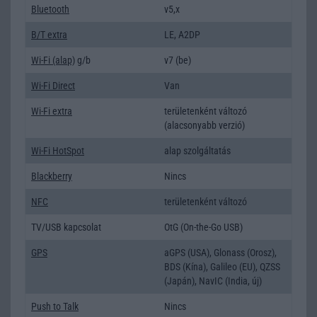
Bluetooth
v5,x
B/T extra
LE, A2DP
Wi-Fi (alap)
g/b
v7 (be)
Wi-Fi Direct
Van
Wi-Fi extra
területenként változó
(alacsonyabb verzió)
Wi-Fi HotSpot
alap szolgáltatás
Blackberry
Nincs
NFC
területenként változó
TV/USB kapcsolat
OtG (On-the-Go USB)
GPS
aGPS (USA), Glonass (Orosz),
BDS (Kína), Galileo (EU), QZSS
(Japán), NavIC (India, új)
Push to Talk
Nincs