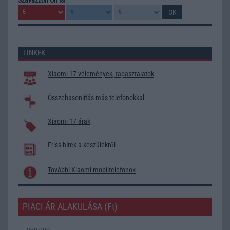
LINKEK
Xiaomi 17 vélemények, tapasztalatok
Összehasonlítás más telefonokkal
Xiaomi 17 árak
Friss hírek a készülékről
További Xiaomi mobiltelefonok
PIACI ÁR ALAKULÁSA (Ft)