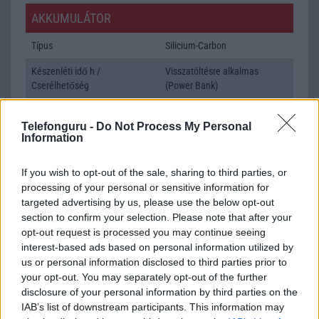
AKKUMULÁTOR
Típus
Silicium-Carbon
Készenléti idő h /
Visszatöltésre alkalmas
Cserélhetőség
(Power Bank)
Beszélgetési idő h /
Vezeték nélkül tölthetõ!
Gyorstöltés
Telefonguru -
Do Not Process My Personal
Information
ALKALMAZÁSOK ÉS ÉRZÉKELŐK
If you wish to opt-out of the sale, sharing to third parties, or
Java
Nincs
processing of your personal or sensitive information for
targeted advertising by us, please use the below opt-out
Flash
/
Ujjlenyomat olvasó
Fingerprint sensor
section to confirm your selection. Please note that after your
opt-out request is processed you may continue seeing
SNS integráció
alap szolgáltatás
interest-based ads based on personal information utilized by
Organizer
alap szolgáltatás
us or personal information disclosed to third parties prior to
your opt-out. You may separately opt-out of the further
T9 szótár
alkalmazás független szótár
disclosure of your personal information by third parties on the
IAB’s list of downstream participants. This information may
Office alkalmazások
alap szolgáltatás