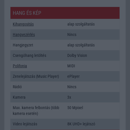
HANG ÉS KÉP
Kihangositás
alap szolgáltatás
Hangvezérlés
Nincs
Hangjegyzet
alap szolgáltatás
Csengőhang letöltés
Dolby Vision
Polifonia
MIDI
Zenelejátszás (Music Player)
ePlayer
Rádió
Nincs
Kamera
3x
Max. kamera felbontás (több
50 Mpixel
kamera esetén)
Video lejátszás
8K UHD+ lejátszó