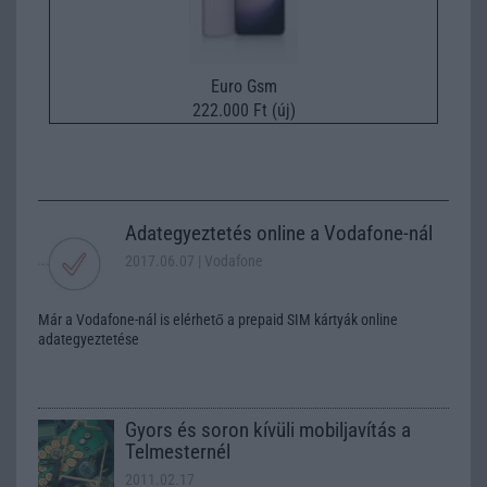
Euro Gsm
222.000 Ft (új)
Adategyeztetés online a Vodafone-nál
2017.06.07
| Vodafone
Már a Vodafone-nál is elérhető a prepaid SIM kártyák online
adategyeztetése
Gyors és soron kívüli mobiljavítás a
Telmesternél
2011.02.17