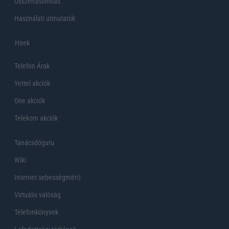
Összehasonlítás
Használati útmutatók
Hirek
Telefon Árak
Yettel akciók
One akciók
Telekom akciók
Tanácsdóguru
Wiki
Internet sebességmérő
Virtuális valóság
Telefonkönyvek