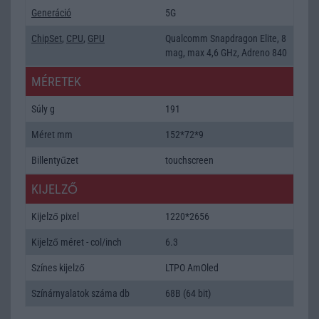
Generáció
5G
ChipSet
,
CPU
,
GPU
Qualcomm Snapdragon Elite, 8
mag, max 4,6 GHz, Adreno 840
MÉRETEK
Súly g
191
Méret mm
152*72*9
Billentyűzet
touchscreen
KIJELZŐ
Kijelző pixel
1220*2656
Kijelző méret - col/inch
6.3
Színes kijelző
LTPO AmOled
Színárnyalatok száma db
68B (64 bit)