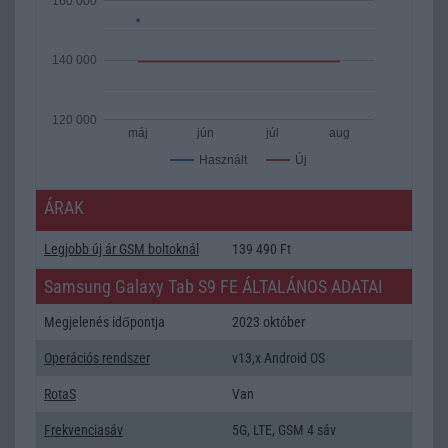
160 000
140 000
120 000
máj
jún
júl
aug
Új
Használt
ÁRAK
Legjobb új ár GSM boltoknál
139 490 Ft
Samsung Galaxy Tab S9 FE ÁLTALÁNOS ADATAI
Megjelenés időpontja
2023 október
Operációs rendszer
v13,x Android OS
RotaS
Van
Frekvenciasáv
5G, LTE, GSM 4 sáv