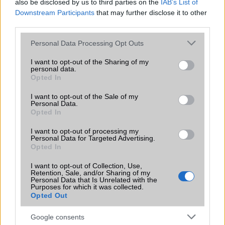
also be disclosed by us to third parties on the
IAB’s List of
Extrák
Nincs
Downstream Participants
that may further disclose it to other
third parties.
EGYÉB
Please note that this website/app uses one or more Google
Personal Data Processing Opt Outs
Vibra jelzés
alap szolgáltatás
services and may gather and store information including but
not limited to your visit or usage behaviour. You may click to
I want to opt-out of the Sharing of my
SIM típus
nanoSIM
personal data.
grant or deny consent to Google and its third-party tags to
Opted In
use your data for below specified purposes in below Google
SIM-ek száma
1
consent section.
I want to opt-out of the Sale of my
Flight mode
Van
Personal Data.
Opted In
Terület
Globális
I want to opt-out of processing my
Personal Data for Targeted Advertising.
Funkciók
Ceruza támogatással
Opted In
rendelkezik és van csak WiFi
képes változata is!
I want to opt-out of Collection, Use,
Retention, Sale, and/or Sharing of my
Brand
Tablet PC
Personal Data that Is Unrelated with the
Purposes for which it was collected.
Opted Out
Védelem
IP68
Limited Edition
Nincs
Google consents