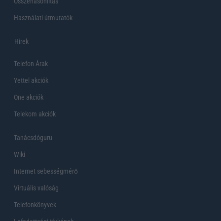
Összehasonlítás
Használati útmutatók
Hirek
Telefon Árak
Yettel akciók
One akciók
Telekom akciók
Tanácsdóguru
Wiki
Internet sebességmérő
Virtuális valóság
Telefonkönyvek