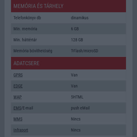
MEMÓRIA ÉS TÁRHELY
Telefonkönyv db
dinamikus
Min. memória
6 GB
Min. háttértár
128 GB
Memória bővíthetőség
T-Flash/microSD
ADATCSERE
GPRS
Van
EDGE
Van
WAP
5HTML
EMS
/E-mail
push eMail
MMS
Nincs
Infraport
Nincs