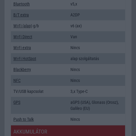
Bluetooth
v5,x
B/T extra
A2DP
Wi-Fi (alap)
g/b
v6 (ax)
Wi-Fi Direct
Van
Wi-Fi extra
Nincs
Wi-Fi HotSpot
alap szolgáltatás
Blackberry
Nincs
NFC
Nincs
TV/USB kapcsolat
3,x Type-C
GPS
aGPS (USA), Glonass (Orosz),
Galileo (EU)
Push to Talk
Nincs
AKKUMULÁTOR