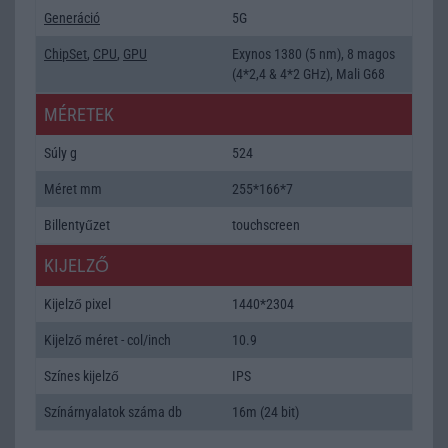
Generáció
5G
ChipSet
,
CPU
,
GPU
Exynos 1380 (5 nm), 8 magos
(4*2,4 & 4*2 GHz), Mali G68
MÉRETEK
Súly g
524
Méret mm
255*166*7
Billentyűzet
touchscreen
KIJELZŐ
Kijelző pixel
1440*2304
Kijelző méret - col/inch
10.9
Színes kijelző
IPS
Színárnyalatok száma db
16m (24 bit)