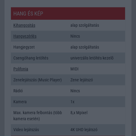
HANG ÉS KÉP
Kihangositás
alap szolgáltatás
Hangvezérlés
Nincs
Hangjegyzet
alap szolgáltatás
Csengőhang letöltés
univerzális letöltés kezelõ
Polifonia
MIDI
Zenelejátszás (Music Player)
Zene lejátszó
Rádió
Nincs
Kamera
1x
Max. kamera felbontás (több
8,x Mpixel
kamera esetén)
Video lejátszás
4K UHD lejátszó