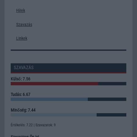
Hírek
Szavazás
Linkek
SZAVAZÁS
Külső: 7.56
Tudás: 6.67
Minőség: 7.44
Értékelés: 7.22 | Szavazatok: 9
Szavazzon Ön is!