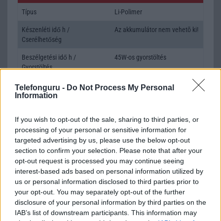
Típus
Li-Polimer
Készenléti idő h /
Az akkumulátor nem vehetõ ki!
Cserélhetőség
Beszélgetési idő h /
45W-os gyorstöltés
Gyorstöltés
ALKALMAZÁSOK ÉS ÉRZÉKELŐK
Telefonguru -
Do Not Process My Personal
Information
Java
Nincs
If you wish to opt-out of the sale, sharing to third parties, or
Flash
/
Ujjlenyomat olvasó
Nincs
processing of your personal or sensitive information for
targeted advertising by us, please use the below opt-out
SNS integráció
alap szolgáltatás
section to confirm your selection. Please note that after your
Organizer
alap szolgáltatás
opt-out request is processed you may continue seeing
interest-based ads based on personal information utilized by
T9 szótár
alkalmazás független szótár
us or personal information disclosed to third parties prior to
your opt-out. You may separately opt-out of the further
Office alkalmazások
alap szolgáltatás
disclosure of your personal information by third parties on the
Iránytũ
Nincs
IAB’s list of downstream participants. This information may