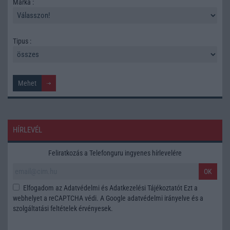
Márka :
Tipus :
HÍRLEVÉL
Feliratkozás a Telefonguru ingyenes hírlevelére
OK
Elfogadom az
Adatvédelmi és Adatkezelési Tájékoztatót
Ezt a
webhelyet a reCAPTCHA védi. A Google
adatvédelmi irányelve
és a
szolgáltatási feltételek
érvényesek.