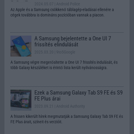
2024.05.07
| Android Police
Az Apple és a Samsung csökkenő táblagép-eladásai ellenére a
cégek továbbra is domináns pozícióban vannak a piacon.
A Samsung bejelentette a One UI 7
frissítés elindulását
2025.03.20
| 9to5Google
A Samsung végre megerősítette a One UI 7 frissítés indulását, és
több Galaxy készüléket is érintő lista került nyilvánosságra.
Ezek a Samsung Galaxy Tab S9 FE és S9
FE Plus árai
2023.09.21
| Android Authority
A frissen kikerült hírek megmutatják a Samsung Galaxy Tab S9 FE és
FE Plus árait, színeit és verzióit.