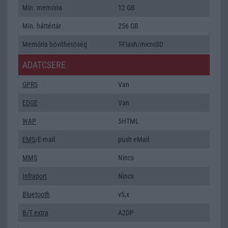
Min. memória
12 GB
Min. háttértár
256 GB
Memória bővíthetőség
T-Flash/microSD
ADATCSERE
GPRS
Van
EDGE
Van
WAP
5HTML
EMS
/E-mail
push eMail
MMS
Nincs
Infraport
Nincs
Bluetooth
v5,x
B/T extra
A2DP