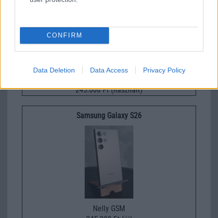
CONFIRM
Data Deletion
Data Access
Privacy Policy
Nelly GSM
245.000 Ft (használt)
Samsung Galaxy S26
Nelly GSM