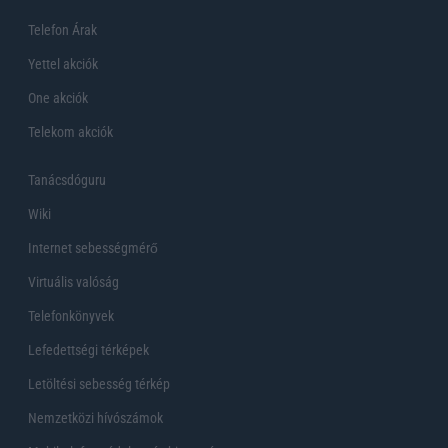
Telefon Árak
Yettel akciók
One akciók
Telekom akciók
Tanácsdóguru
Wiki
Internet sebességmérő
Virtuális valóság
Telefonkönyvek
Lefedettségi térképek
Letöltési sebesség térkép
Nemzetközi hívószámok