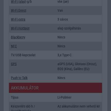
Wi-Fi (alap)
g/b
v6e (ae)
Wi-Fi Direct
Van
Wi-Fi extra
3 sávos
Wi-Fi HotSpot
alap szolgáltatás
Blackberry
Nincs
NFC
Nincs
TV/USB kapcsolat
3,x Type-C
GPS
aGPS (USA), Glonass (Orosz),
BDS (Kína), Galileo (EU)
Push to Talk
Nincs
AKKUMULÁTOR
Típus
Li-Polimer
Készenléti idő h /
Az akkumulátor nem vehetõ ki!