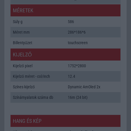
MÉRETEK
Súly g
586
Méret mm
286*186*6
Billentyűzet
touchscreen
KIJELZŐ
Kijelző pixel
1752*2800
Kijelző méret - col/inch
12.4
Színes kijelző
Dynamic AmOled 2x
Színárnyalatok száma db
16m (24 bit)
HANG ÉS KÉP