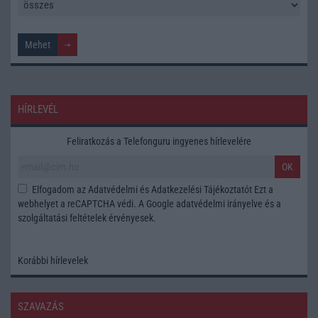
HÍRLEVÉL
Feliratkozás a Telefonguru ingyenes hírlevelére
OK
Elfogadom az
Adatvédelmi és Adatkezelési Tájékoztatót
Ezt a
webhelyet a reCAPTCHA védi. A Google
adatvédelmi irányelve
és a
szolgáltatási feltételek
érvényesek.
Korábbi hírlevelek
SZAVAZÁS