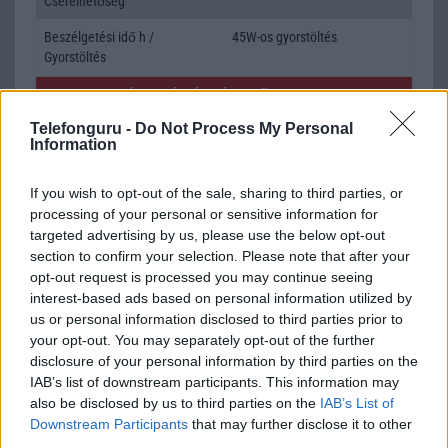
Cserélhetőség
Beszélgetési idő h /
45W-os gyorstöltés
Gyorstöltés
ALKALMAZÁSOK ÉS ÉRZÉKELŐK
Telefonguru -
Do Not Process My Personal
Java
Nincs
Information
Flash
/
Ujjlenyomat olvasó
Fingerprint sensor
If you wish to opt-out of the sale, sharing to third parties, or
SNS integráció
alap szolgáltatás
processing of your personal or sensitive information for
targeted advertising by us, please use the below opt-out
Organizer
alap szolgáltatás
section to confirm your selection. Please note that after your
opt-out request is processed you may continue seeing
T9 szótár
alkalmazás független szótár
interest-based ads based on personal information utilized by
Office alkalmazások
alap szolgáltatás
us or personal information disclosed to third parties prior to
your opt-out. You may separately opt-out of the further
Iránytũ
ecompass
disclosure of your personal information by third parties on the
IAB’s list of downstream participants. This information may
Extrák
Nincs
also be disclosed by us to third parties on the
IAB’s List of
Downstream Participants
that may further disclose it to other
EGYÉB
third parties.