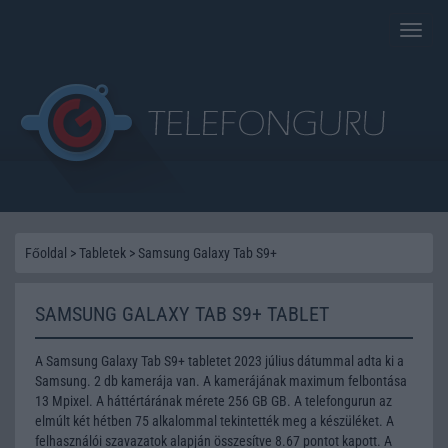
Toggle
naviga
Főoldal
>
Tabletek
>
Samsung Galaxy Tab S9+
SAMSUNG GALAXY TAB S9+ TABLET
A Samsung Galaxy Tab S9+ tabletet 2023 július dátummal adta ki a
Samsung. 2 db kamerája van. A kamerájának maximum felbontása
13 Mpixel. A háttértárának mérete 256 GB GB. A telefongurun az
elmúlt két hétben 75 alkalommal tekintették meg a készüléket. A
felhasználói szavazatok alapján összesítve 8.67 pontot kapott. A