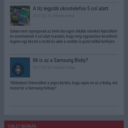
A tíz legjobb okostelefon 5 col alatt
2015.02.10
| Phone Arena
Sokan nem rajonganak az évek óta egyre inkább növekvõ kijelzõkért
és szeretnének 5 col alatt maradni, hogy még egyszerûen kezelhetõ
legyen egy kézzel a mobil és akár a zsebbe is gond nélkül beférjen.
Mi is az a Samsung Bixby?
2017.03.28
| Xiaomi Today
Többekben felmerülhet a jogos kérdés, hogy vajon mi az a Bixby, mit
mutat be a Samsung holnap?
TABLET MÁRKÁK