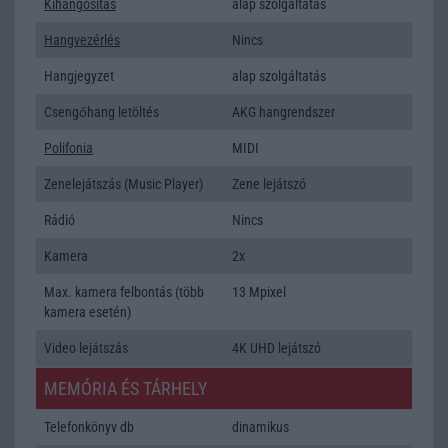
Kihangositás
alap szolgáltatás
Hangvezérlés
Nincs
Hangjegyzet
alap szolgáltatás
Csengőhang letöltés
AKG hangrendszer
Polifonia
MIDI
Zenelejátszás (Music Player)
Zene lejátszó
Rádió
Nincs
Kamera
2x
Max. kamera felbontás (több
13 Mpixel
kamera esetén)
Video lejátszás
4K UHD lejátszó
MEMÓRIA ÉS TÁRHELY
Telefonkönyv db
dinamikus