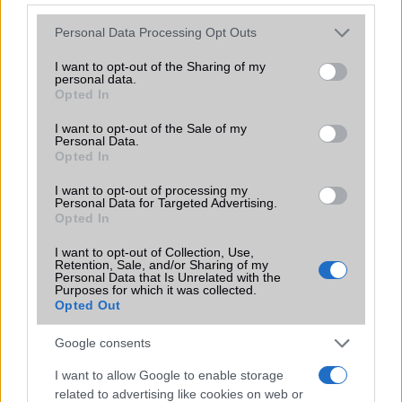
Vibra jelzés
alap szolgáltatás
Please note that this website/app uses one or more Google
Personal Data Processing Opt Outs
services and may gather and store information including but
SIM típus
nanoSIM
not limited to your visit or usage behaviour. You may click to
I want to opt-out of the Sharing of my
personal data.
SIM-ek száma
1
grant or deny consent to Google and its third-party tags to
Opted In
use your data for below specified purposes in below Google
Flight mode
Van
consent section.
I want to opt-out of the Sale of my
Personal Data.
Terület
Globális
Opted In
Funkciók
ceruza támogatás, van csak
I want to opt-out of processing my
WiFi-s változata is!
Personal Data for Targeted Advertising.
Opted In
Brand
Tablet PC
I want to opt-out of Collection, Use,
Védelem
IP68
Retention, Sale, and/or Sharing of my
Personal Data that Is Unrelated with the
Purposes for which it was collected.
Limited Edition
Nincs
Opted Out
SAR
Nincs publikus adat!
Google consents
N/A = Nincs adat. Legutóbbi frissítés: 2026-07-13 19:00:00
I want to allow Google to enable storage
related to advertising like cookies on web or