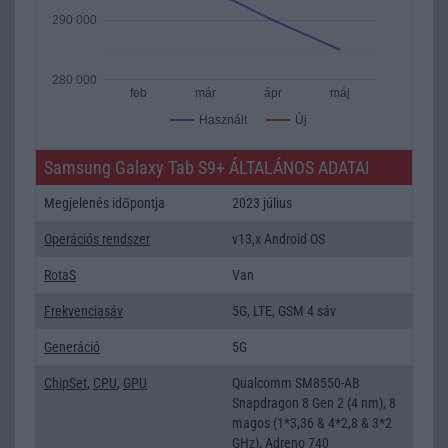
290 000
280 000
feb
már
ápr
máj
Új
Használt
Samsung Galaxy Tab S9+ ÁLTALÁNOS ADATAI
Megjelenés időpontja
2023 július
Operációs rendszer
v13,x Android OS
RotaS
Van
Frekvenciasáv
5G, LTE, GSM 4 sáv
Generáció
5G
ChipSet
,
CPU
,
GPU
Qualcomm SM8550-AB
Snapdragon 8 Gen 2 (4 nm), 8
magos (1*3,36 & 4*2,8 & 3*2
GHz), Adreno 740