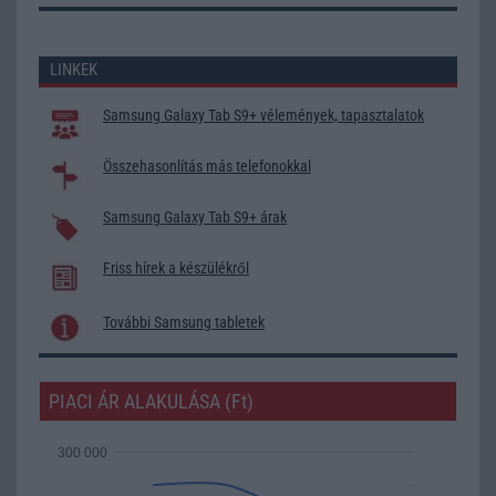
LINKEK
Samsung Galaxy Tab S9+ vélemények, tapasztalatok
Összehasonlítás más telefonokkal
Samsung Galaxy Tab S9+ árak
Friss hírek a készülékről
További Samsung tabletek
PIACI ÁR ALAKULÁSA (Ft)
300 000