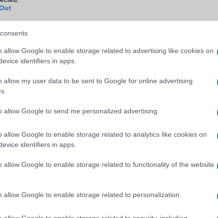
sung
B/T extra
A2DP
Out
Wi-Fi (alap)
g/b
v5 (ac)
consents
Wi-Fi Direct
Van
o allow Google to enable storage related to advertising like cookies on
Wi-Fi extra
Nincs
evice identifiers in apps.
Wi-Fi HotSpot
Van
o allow my user data to be sent to Google for online advertising
s.
Blackberry
Nincs
NFC
Nincs
to allow Google to send me personalized advertising.
TV/USB kapcsolat
1,x Type-c
o allow Google to enable storage related to analytics like cookies on
evice identifiers in apps.
GPS
aGPS (USA), Glonass (Orosz)
BDS (Kína), Galileo (EU)
o allow Google to enable storage related to functionality of the website
Push to Talk
Nincs
AKKUMULÁTOR
o allow Google to enable storage related to personalization.
Típus
Li-Polimer
o allow Google to enable storage related to security, including