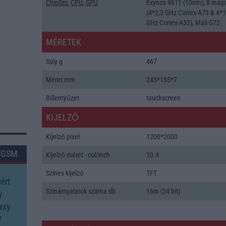
ChipSet
,
CPU
,
GPU
Exynos 9611 (10nm), 8 mag
(4*2,3 GHz Cortex-A73 & 4*1
GHz Cortex-A53), Mali G72
MÉRETEK
Súly g
467
Méret mm
245*155*7
Billentyűzet
touchscreen
KIJELZŐ
Kijelző pixel
1200*2000
TGSM
Kijelző méret - col/inch
10.4
Színes kijelző
TFT
ért
Színárnyalatok száma db
16m (24 bit)
y
axy
?