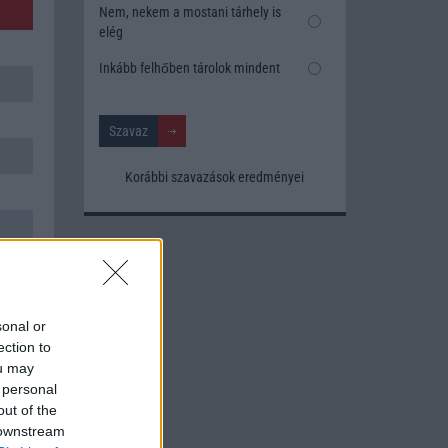
Nem, nekem a mostani tárhely is
elég
Inkább felhőben tárolok mindent
Korábbi szavazások eredményei
sonal or
ection to
ou may
 personal
out of the
 downstream