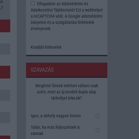
os
Elfogadom az
Adatvédelmi és
,7
Adatkezelési Tájékoztatót
Ezt a webhelyet
a reCAPTCHA védi. A Google
adatvédelmi
irányelve
és a
szolgáltatási feltételek
érvényesek.
Korábbi hírlevelek
SZAVAZÁS
Megérné Önnek telefont váltani csak
azért, mert az új modell dupla alap
tárhellyel érkezik?
Igen, a tárhely nagyon fontos
Talán, ha más fejlesztések is
vannak