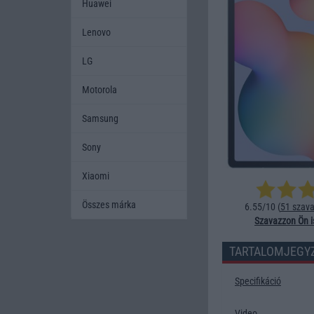
Huawei
Lenovo
LG
Motorola
Samsung
Sony
Xiaomi
Összes márka
6.55/10 (
51 szava
Szavazzon Ön i
TARTALOMJEGY
Specifikáció
Video