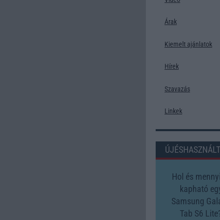
Árak
Kiemelt ajánlatok
Hírek
Szavazás
Linkek
ÚJÉSHASZNÁL
Hol és mennyi
kapható eg
Samsung Gal
Tab S6 Lite