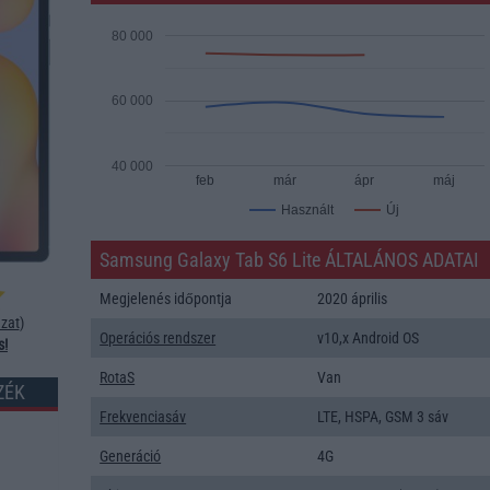
80 000
60 000
40 000
feb
már
ápr
máj
Új
Használt
Samsung Galaxy Tab S6 Lite ÁLTALÁNOS ADATAI
Megjelenés időpontja
2020 április
zat
)
Operációs rendszer
v10,x Android OS
s!
RotaS
Van
ZÉK
Frekvenciasáv
LTE, HSPA, GSM 3 sáv
Generáció
4G