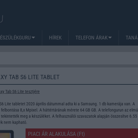
KÉSZÜLÉKGURU
HÍREK
TELEFON ÁRAK
TANÁ
Y TAB S6 LITE TABLET
y Tab S6 Lite tesztjére
6 Lite tabletet 2020 április dátummal adta ki a Samsung. 1 db kamerája van. A
lbontása 8,x Mpixel. A háttértárának mérete 64 GB GB. A telefongurun az elmúl
tekintették meg a készüléket. A felhasználói szavazatok alapján összesítve 6.55
lék nem kapható.
PIACI ÁR ALAKULÁSA (Ft)