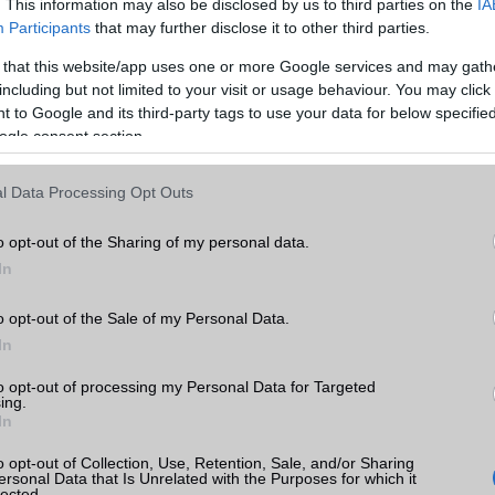
. This information may also be disclosed by us to third parties on the
IA
Telefonkönyv db
dinamikus
Participants
that may further disclose it to other third parties.
Min. memória
4 GB
 that this website/app uses one or more Google services and may gath
including but not limited to your visit or usage behaviour. You may click 
Min. háttértár
64 GB
 to Google and its third-party tags to use your data for below specifi
ogle consent section.
Memória bővíthetőség
T-Flash/microSD
ADATCSERE
axy
l Data Processing Opt Outs
GPRS
Van
k
o opt-out of the Sharing of my personal data.
EDGE
Nincs
In
tás
kkal
WAP
5HTML
o opt-out of the Sale of my Personal Data.
In
EMS
/E-mail
eMail
axy
rak
to opt-out of processing my Personal Data for Targeted
MMS
Nincs
ing.
In
Infraport
Nincs
o opt-out of Collection, Use, Retention, Sale, and/or Sharing
Bluetooth
v5,x
ersonal Data that Is Unrelated with the Purposes for which it
lected.