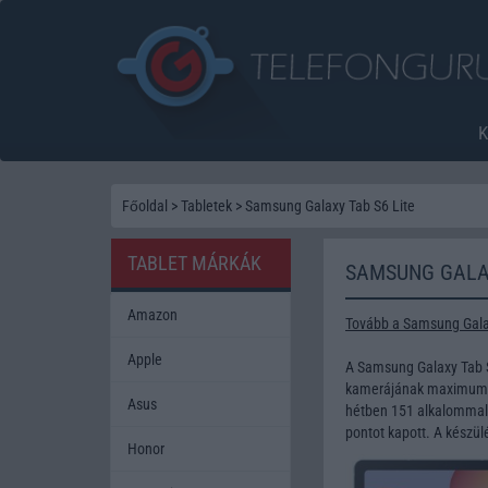
Főoldal
>
Tabletek
>
Samsung Galaxy Tab S6 Lite
TABLET MÁRKÁK
SAMSUNG GALAX
Amazon
Tovább a Samsung Galax
Apple
A Samsung Galaxy Tab S
kamerájának maximum fe
Asus
hétben 151 alkalommal 
pontot kapott. A készü
Honor