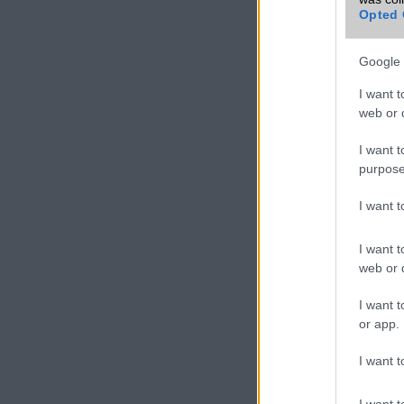
További Sam
Opted 
tabletek
Google 
VIDEO
I want t
web or d
I want t
purpose
I want 
I want t
web or d
I want t
or app.
I want t
I want t