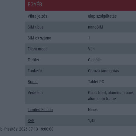
EGYÉB
Vibra jelzés
alap szolgáltatás
SIM típus
nanoSIM
SIM-ek száma
1
Flight mode
Van
Terület
Globális
Funkciók
Ceruza támogatás
Brand
Tablet PC
Védelem
Glass front, aluminum back,
aluminum frame
Limited Edition
Nincs
SAR
1,45
i frissítés: 2026-07-13 19:00:00