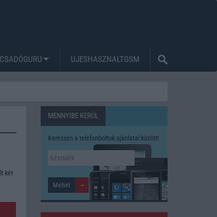
CSADÓGURU
UJESHASZNALTGSM
MENNYIBE KERÜL
Keressen a telefonboltok ajánlatai között!
t két