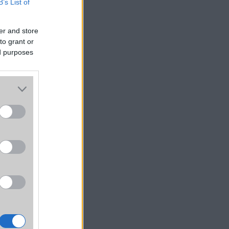
B’s List of
er and store
to grant or
ed purposes