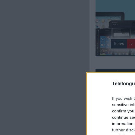
SZAVAZÁS
Telefongu
Külső: 6.39
If you wish 
Tudás: 6.45
sensitive in
confirm you
Minőség: 6.80
continue se
information 
further disc
Értékelés: 6.55 | Szavazato