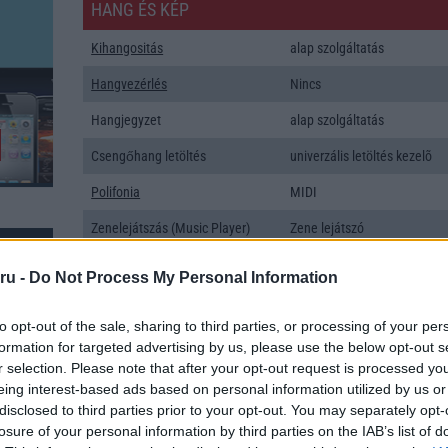
HANG ÉS KÉP
Kihangositás
alap szolgáltatás
Hangvezérlés
Nincs
Hangjegyzet
alap szolgáltatás
Csengőhang letöltés
univerzális letöltés kezelõ
Polifonia
MIDI
Zenelejátszás (Music Player)
Zene lejátszó
Rádió
Nincs
ru -
Do Not Process My Personal Information
Kamera
1x
to opt-out of the sale, sharing to third parties, or processing of your per
Max. kamera felbontás (több
8,x Mpixel
formation for targeted advertising by us, please use the below opt-out s
kamera esetén)
r selection. Please note that after your opt-out request is processed y
eing interest-based ads based on personal information utilized by us or
Video lejátszás
1080p HD lejátszó
disclosed to third parties prior to your opt-out. You may separately opt-
MEMÓRIA ÉS TÁRHELY
losure of your personal information by third parties on the IAB’s list of
k: 51