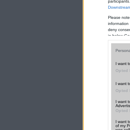
participants
Downstream 
Szavazzon Ön is!
Please note
information 
deny consent
in below Go
LINKEK
Samsung Gal
Persona
Tab S6 Lite
vélemények,
tapasztalato
I want t
Opted 
Összehasonlí
más telefono
I want t
Opted 
Samsung Gal
Tab S6 Lite á
I want 
Advertis
Opted 
Friss hírek a
készülékről
I want t
of my P
was col