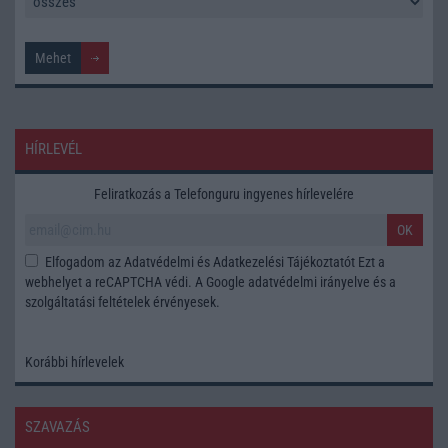
HÍRLEVÉL
Feliratkozás a Telefonguru ingyenes hírlevelére
OK
Elfogadom az
Adatvédelmi és Adatkezelési Tájékoztatót
Ezt a
webhelyet a reCAPTCHA védi. A Google
adatvédelmi irányelve
és a
szolgáltatási feltételek
érvényesek.
Korábbi hírlevelek
SZAVAZÁS