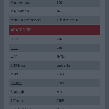
Min. memória
3 GB
Min. háttértár
16 GB
Memória bővíthetőség
T-Flash/microSD
ADATCSERE
GPRS
Van
EDGE
Van
WAP
5HTML
EMS
/E-mail
push eMail
MMS
Nincs
Infraport
Nincs
Bluetooth
v4,x
B/T extra
A2DP