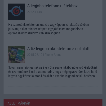
A legjobb telefonok játékhoz
2022.11.04
Ha szeretünk telefonon, utazás vagy éppen várakozás közben
játszani, akkor mindenképpen egy játékokra megfelelően
optimalizált készülékre van szükségünk.
A tíz legjobb okostelefon 5 col alatt
2015.02.10
| Phone Arena
Sokan nem rajonganak az évek óta egyre inkább növekvõ kijelzõkért
és szeretnének 5 col alatt maradni, hogy még egyszerûen kezelhetõ
legyen egy kézzel a mobil és akár a zsebbe is gond nélkül beférjen.
TABLET MÁRKÁK