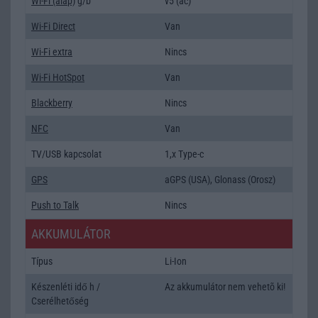
Wi-Fi (alap)
g/b
v5 (ac)
Wi-Fi Direct
Van
Wi-Fi extra
Nincs
Wi-Fi HotSpot
Van
Blackberry
Nincs
NFC
Van
TV/USB kapcsolat
1,x Type-c
GPS
aGPS (USA), Glonass (Orosz)
Push to Talk
Nincs
AKKUMULÁTOR
Típus
Li-Ion
Készenléti idő h /
Az akkumulátor nem vehetõ ki!
Cserélhetőség