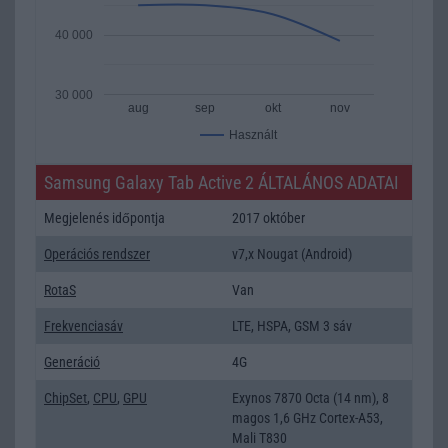
40 000
30 000
aug
sep
okt
nov
Használt
Samsung Galaxy Tab Active 2 ÁLTALÁNOS ADATAI
Megjelenés időpontja
2017 október
Operációs rendszer
v7,x Nougat (Android)
RotaS
Van
Frekvenciasáv
LTE, HSPA, GSM 3 sáv
Generáció
4G
ChipSet
,
CPU
,
GPU
Exynos 7870 Octa (14 nm), 8
magos 1,6 GHz Cortex-A53,
Mali T830