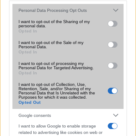
Vibra jelzés
alap szolgáltatás
Please note that this website/app uses one or more Google
Personal Data Processing Opt Outs
SIM típus
nanoSIM
services and may gather and store information including but
not limited to your visit or usage behaviour. You may click to
I want to opt-out of the Sharing of my
personal data.
SIM-ek száma
1
grant or deny consent to Google and its third-party tags to
Opted In
use your data for below specified purposes in below Google
Flight mode
Van
consent section.
I want to opt-out of the Sale of my
Personal Data.
Terület
Globális
Opted In
Funkciók
MIL-STD-810G, van csak Wi-Fi
I want to opt-out of processing my
képes változata is!
Personal Data for Targeted Advertising.
Opted In
Brand
Tablet PC
I want to opt-out of Collection, Use,
Védelem
IP68
Retention, Sale, and/or Sharing of my
Personal Data that Is Unrelated with the
Purposes for which it was collected.
Limited Edition
Nincs
Opted Out
SAR
Nincs publikus adat!
Google consents
N/A = Nincs adat. Legutóbbi frissítés: 2026-07-13 19:00:00
I want to allow Google to enable storage
related to advertising like cookies on web or