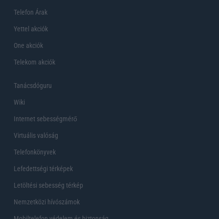
Telefon Árak
Yettel akciók
One akciók
Telekom akciók
Tanácsdóguru
Wiki
Internet sebességmérő
Virtuális valóság
Telefonkönyvek
Lefedettségi térképek
Letöltési sebesség térkép
Nemzetközi hívószámok
Mobiltelefon védelem és biztonság