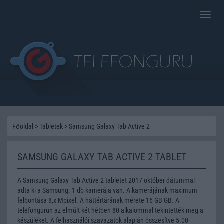
Toggle
naviga
Főoldal
>
Tabletek
>
Samsung Galaxy Tab Active 2
SAMSUNG GALAXY TAB ACTIVE 2 TABLET
A Samsung Galaxy Tab Active 2 tabletet 2017 október dátummal
adta ki a Samsung. 1 db kamerája van. A kamerájának maximum
felbontása 8,x Mpixel. A háttértárának mérete 16 GB GB. A
telefongurun az elmúlt két hétben 80 alkalommal tekintették meg a
készüléket. A felhasználói szavazatok alapján összesítve 5.00