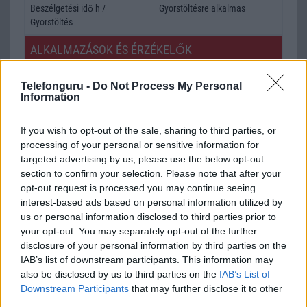
Beszélgetési idő h /
Gyorstöltésre alkalmas
Gyorstöltés
ALKALMAZÁSOK ÉS ÉRZÉKELŐK
Java
Nincs
Telefonguru -
Do Not Process My Personal
Information
Flash
/
Ujjlenyomat olvasó
Nincs
SNS integráció
alap szolgáltatás
If you wish to opt-out of the sale, sharing to third parties, or
processing of your personal or sensitive information for
Organizer
alap szolgáltatás
targeted advertising by us, please use the below opt-out
section to confirm your selection. Please note that after your
T9 szótár
alkalmazás független szótár
opt-out request is processed you may continue seeing
Office alkalmazások
DV = Document viewer (Word,
interest-based ads based on personal information utilized by
Excel, PowerPoint, PDF)
us or personal information disclosed to third parties prior to
your opt-out. You may separately opt-out of the further
Iránytũ
ecompass
disclosure of your personal information by third parties on the
IAB’s list of downstream participants. This information may
Extrák
ANT+ support
also be disclosed by us to third parties on the
IAB’s List of
EGYÉB
Downstream Participants
that may further disclose it to other
third parties.