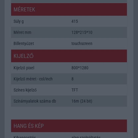
MÉRETEK
Súly g
415
Méret mm
128*215*10
Billentyűzet
touchscreen
KIJELZŐ
Kijelző pixel
800*1280
Kijelző méret - col/inch
8
Színes kijelző
TFT
Színárnyalatok száma db
16m (24 bit)
HANG ÉS KÉP
Kihangositás
alap szolgáltatás