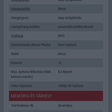
Hangvezérlés
Nincs
Hangjegyzet
alap szolgáltatás
Csengőhang letöltés
univerzális letöltés kezelõ
Polifonia
MIDI
Zenelejátszás (Music Player)
Zene lejátszó
Rádió
Nincs
Kamera
1x
Max. kamera felbontás (több
8,x Mpixel
kamera esetén)
Video lejátszás
1080p HD lejátszó
MEMÓRIA ÉS TÁRHELY
Telefonkönyv db
dinamikus