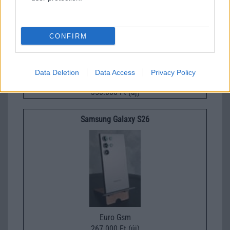
CONFIRM
Data Deletion
Data Access
Privacy Policy
Nelly GSM
350.000 Ft (új)
Samsung Galaxy S26
Euro Gsm
267.000 Ft (új)