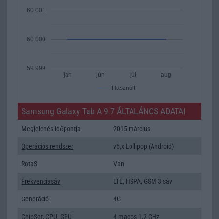
60 001
60 000
59 999
jan
jún
júl
aug
Használt
Samsung Galaxy Tab A 9.7 ÁLTALÁNOS ADATAI
Megjelenés időpontja
2015 március
Operációs rendszer
v5,x Lollipop (Android)
RotaS
Van
Frekvenciasáv
LTE, HSPA, GSM 3 sáv
Generáció
4G
ChipSet
,
CPU
,
GPU
4 magos 1,2 GHz