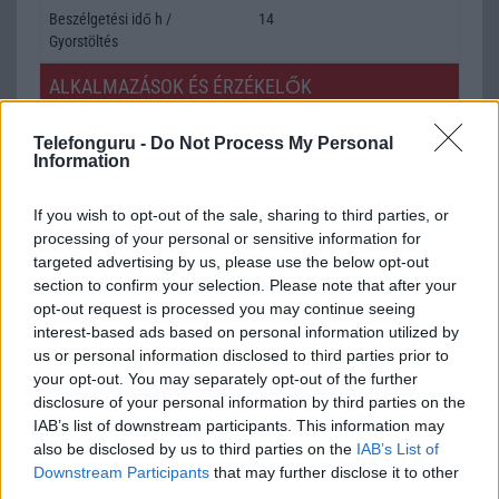
Beszélgetési idő h /
14
Gyorstöltés
ALKALMAZÁSOK ÉS ÉRZÉKELŐK
Java
Nincs
Telefonguru -
Do Not Process My Personal
Information
Flash
/
Ujjlenyomat olvasó
Nincs
SNS integráció
alap szolgáltatás
If you wish to opt-out of the sale, sharing to third parties, or
processing of your personal or sensitive information for
Organizer
alap szolgáltatás
targeted advertising by us, please use the below opt-out
section to confirm your selection. Please note that after your
T9 szótár
alkalmazás független szótár
opt-out request is processed you may continue seeing
Office alkalmazások
DV = Document viewer (Word,
interest-based ads based on personal information utilized by
Excel, PowerPoint, PDF)
us or personal information disclosed to third parties prior to
your opt-out. You may separately opt-out of the further
Iránytũ
Nincs
disclosure of your personal information by third parties on the
IAB’s list of downstream participants. This information may
Extrák
ANT+ support
also be disclosed by us to third parties on the
IAB’s List of
Downstream Participants
that may further disclose it to other
EGYÉB
third parties.