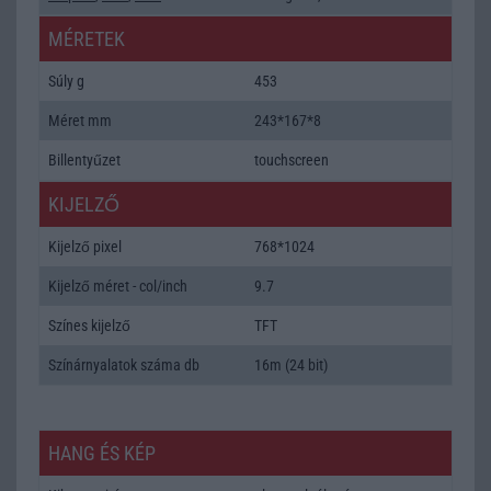
MÉRETEK
Súly g
453
Méret mm
243*167*8
Billentyűzet
touchscreen
KIJELZŐ
Kijelző pixel
768*1024
Kijelző méret - col/inch
9.7
Színes kijelző
TFT
Színárnyalatok száma db
16m (24 bit)
HANG ÉS KÉP