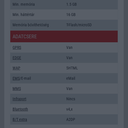
Min. memória
1.5 GB
Min. háttértár
16 GB
Memória bővíthetőség
T-Flash/microSD
ADATCSERE
GPRS
Van
EDGE
Van
WAP
5HTML
EMS
/E-mail
eMail
MMS
Van
Infraport
Nincs
Bluetooth
v4,x
B/T extra
A2DP