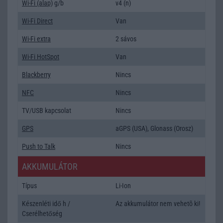
Wi-Fi (alap)
g/b
v4 (n)
Wi-Fi Direct
Van
Wi-Fi extra
2 sávos
Wi-Fi HotSpot
Van
Blackberry
Nincs
NFC
Nincs
TV/USB kapcsolat
Nincs
GPS
aGPS (USA), Glonass (Orosz)
Push to Talk
Nincs
AKKUMULÁTOR
Típus
Li-Ion
Készenléti idő h /
Az akkumulátor nem vehetõ ki!
Cserélhetőség