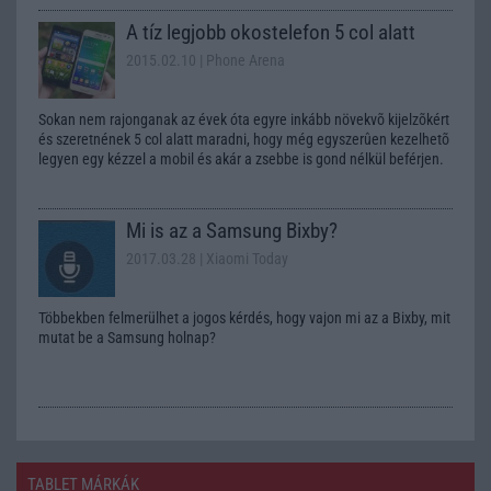
A tíz legjobb okostelefon 5 col alatt
2015.02.10
| Phone Arena
Sokan nem rajonganak az évek óta egyre inkább növekvõ kijelzõkért
és szeretnének 5 col alatt maradni, hogy még egyszerûen kezelhetõ
legyen egy kézzel a mobil és akár a zsebbe is gond nélkül beférjen.
Mi is az a Samsung Bixby?
2017.03.28
| Xiaomi Today
Többekben felmerülhet a jogos kérdés, hogy vajon mi az a Bixby, mit
mutat be a Samsung holnap?
TABLET MÁRKÁK