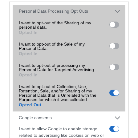
Vibra jelzés
Van
Please note that this website/app uses one or more Google
Personal Data Processing Opt Outs
services and may gather and store information including but
SIM típus
microSIM
not limited to your visit or usage behaviour. You may click to
I want to opt-out of the Sharing of my
personal data.
SIM-ek száma
1
grant or deny consent to Google and its third-party tags to
Opted In
use your data for below specified purposes in below Google
Flight mode
Van
consent section.
I want to opt-out of the Sale of my
Personal Data.
Terület
Globális
Opted In
Funkciók
A T550 csak Wi-Fi képes, GSM
I want to opt-out of processing my
része 0!
Personal Data for Targeted Advertising.
Opted In
Brand
Tablet PC
I want to opt-out of Collection, Use,
Védelem
Nincs
Retention, Sale, and/or Sharing of my
Personal Data that Is Unrelated with the
Purposes for which it was collected.
Limited Edition
Nincs
Opted Out
SAR
0,96
Google consents
N/A = Nincs adat. Legutóbbi frissítés: 2026-07-13 19:00:00
I want to allow Google to enable storage
related to advertising like cookies on web or