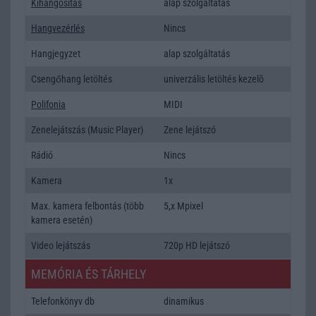
Kihangositás
alap szolgáltatás
Hangvezérlés
Nincs
Hangjegyzet
alap szolgáltatás
Csengőhang letöltés
univerzális letöltés kezelõ
Polifonia
MIDI
Zenelejátszás (Music Player)
Zene lejátszó
Rádió
Nincs
Kamera
1x
Max. kamera felbontás (több
5,x Mpixel
kamera esetén)
Video lejátszás
720p HD lejátszó
MEMÓRIA ÉS TÁRHELY
Telefonkönyv db
dinamikus