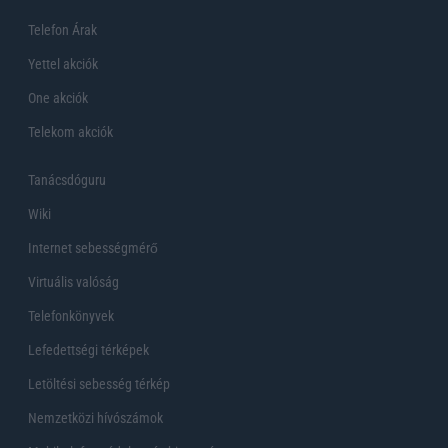
Telefon Árak
Yettel akciók
One akciók
Telekom akciók
Tanácsdóguru
Wiki
Internet sebességmérő
Virtuális valóság
Telefonkönyvek
Lefedettségi térképek
Letöltési sebesség térkép
Nemzetközi hívószámok