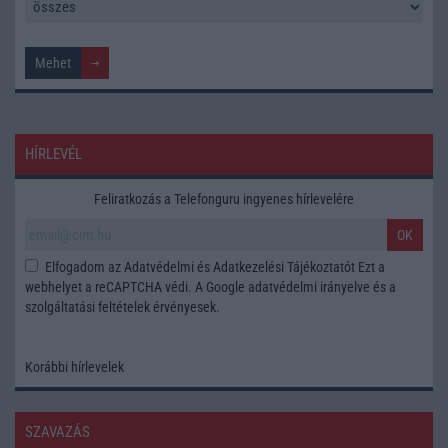
HÍRLEVÉL
Feliratkozás a Telefonguru ingyenes hírlevelére
OK
Elfogadom az
Adatvédelmi és Adatkezelési Tájékoztatót
Ezt a
webhelyet a reCAPTCHA védi. A Google
adatvédelmi irányelve
és a
szolgáltatási feltételek
érvényesek.
Korábbi hírlevelek
SZAVAZÁS