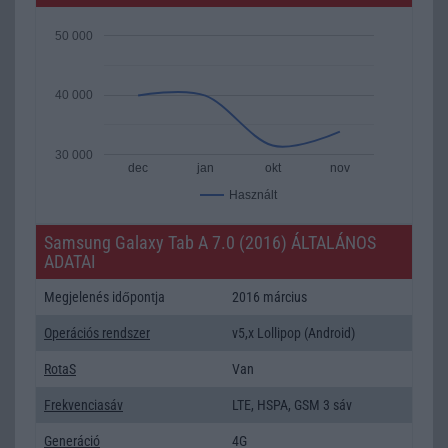
50 000
40 000
30 000
dec
jan
okt
nov
Használt
Samsung Galaxy Tab A 7.0 (2016) ÁLTALÁNOS
ADATAI
Megjelenés időpontja
2016 március
Operációs rendszer
v5,x Lollipop (Android)
RotaS
Van
Frekvenciasáv
LTE, HSPA, GSM 3 sáv
Generáció
4G