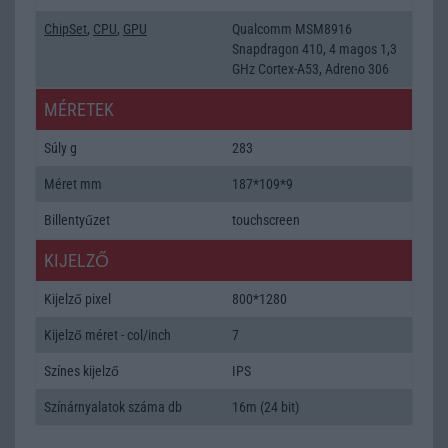
ChipSet
,
CPU
,
GPU
Qualcomm MSM8916
Snapdragon 410, 4 magos 1,3
GHz Cortex-A53, Adreno 306
MÉRETEK
Súly g
283
Méret mm
187*109*9
Billentyűzet
touchscreen
KIJELZŐ
Kijelző pixel
800*1280
Kijelző méret - col/inch
7
Színes kijelző
IPS
Színárnyalatok száma db
16m (24 bit)