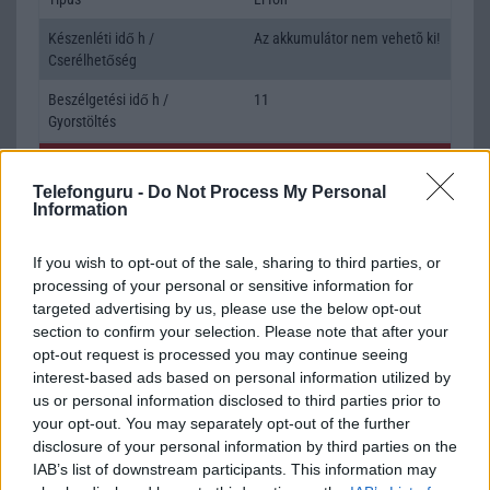
Készenléti idő h /
Az akkumulátor nem vehetõ ki!
Cserélhetőség
Beszélgetési idő h /
11
Gyorstöltés
ALKALMAZÁSOK ÉS ÉRZÉKELŐK
Telefonguru -
Do Not Process My Personal
Java
Nincs
Information
Flash
/
Ujjlenyomat olvasó
Nincs
If you wish to opt-out of the sale, sharing to third parties, or
processing of your personal or sensitive information for
SNS integráció
alap szolgáltatás
targeted advertising by us, please use the below opt-out
Organizer
alap szolgáltatás
section to confirm your selection. Please note that after your
opt-out request is processed you may continue seeing
T9 szótár
alkalmazás független szótár
interest-based ads based on personal information utilized by
us or personal information disclosed to third parties prior to
Office alkalmazások
DV = Document viewer (Word,
your opt-out. You may separately opt-out of the further
Excel, PowerPoint, PDF)
disclosure of your personal information by third parties on the
Iránytũ
Nincs
IAB’s list of downstream participants. This information may