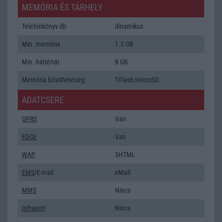
MEMÓRIA ÉS TÁRHELY
Telefonkönyv db
dinamikus
Min. memória
1.5 GB
Min. háttértár
8 GB
Memória bővíthetőség
T-Flash/microSD
ADATCSERE
GPRS
Van
EDGE
Van
WAP
5HTML
EMS
/E-mail
eMail
MMS
Nincs
Infraport
Nincs