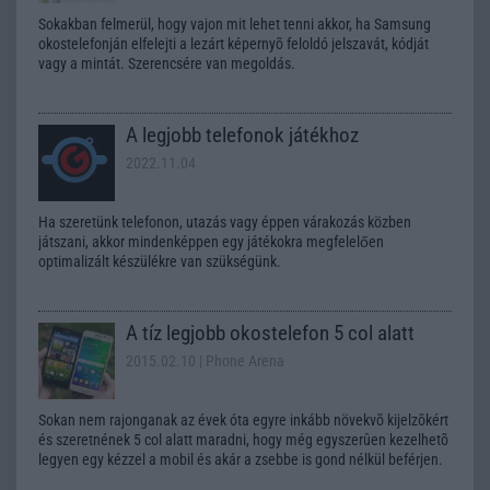
Sokakban felmerül, hogy vajon mit lehet tenni akkor, ha Samsung
okostelefonján elfelejti a lezárt képernyõ feloldó jelszavát, kódját
vagy a mintát. Szerencsére van megoldás.
A legjobb telefonok játékhoz
2022.11.04
Ha szeretünk telefonon, utazás vagy éppen várakozás közben
játszani, akkor mindenképpen egy játékokra megfelelően
optimalizált készülékre van szükségünk.
A tíz legjobb okostelefon 5 col alatt
2015.02.10
| Phone Arena
Sokan nem rajonganak az évek óta egyre inkább növekvõ kijelzõkért
és szeretnének 5 col alatt maradni, hogy még egyszerûen kezelhetõ
legyen egy kézzel a mobil és akár a zsebbe is gond nélkül beférjen.