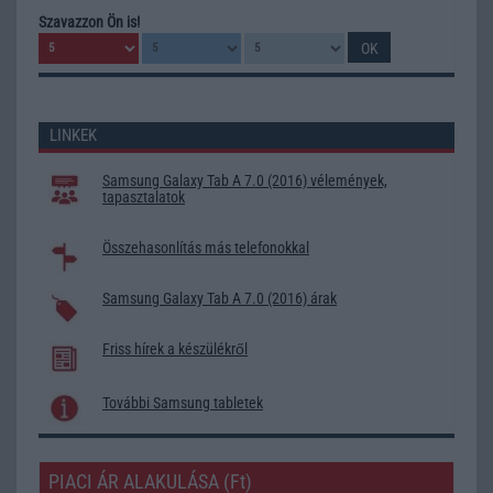
Szavazzon Ön is!
LINKEK
Samsung Galaxy Tab A 7.0 (2016) vélemények,
tapasztalatok
Összehasonlítás más telefonokkal
Samsung Galaxy Tab A 7.0 (2016) árak
Friss hírek a készülékről
További Samsung tabletek
PIACI ÁR ALAKULÁSA (Ft)