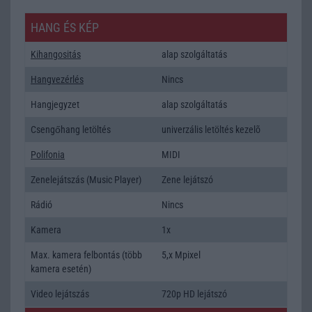
HANG ÉS KÉP
Kihangositás
alap szolgáltatás
Hangvezérlés
Nincs
Hangjegyzet
alap szolgáltatás
Csengőhang letöltés
univerzális letöltés kezelõ
Polifonia
MIDI
Zenelejátszás (Music Player)
Zene lejátszó
Rádió
Nincs
Kamera
1x
Max. kamera felbontás (több
5,x Mpixel
kamera esetén)
Video lejátszás
720p HD lejátszó