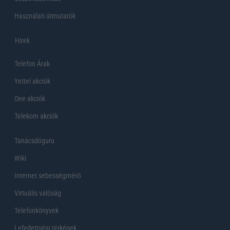
Használati útmutatók
Hirek
Telefon Árak
Yettel akciók
One akciók
Telekom akciók
Tanácsdóguru
Wiki
Internet sebességmérő
Virtuális valóság
Telefonkönyvek
Lefedettségi térképek