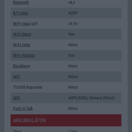
Bluetooth
v4,x
B/T extra
A2DP
Wi-Fi (alap)
g/b
v4 (n)
Wi-Fi Direct
Van
Wi-Fi extra
Nincs
Wi-Fi HotSpot
Van
Blackberry
Nincs
NFC
Nincs
TV/USB kapcsolat
Nincs
GPS
aGPS (USA), Glonass (Orosz)
Push to Talk
Nincs
AKKUMULÁTOR
Típus
Li-Ion