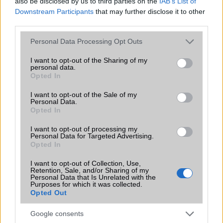
also be disclosed by us to third parties on the
IAB’s List of
Extrák
Nincs
Downstream Participants
that may further disclose it to other
third parties.
EGYÉB
Please note that this website/app uses one or more Google
Personal Data Processing Opt Outs
Vibra jelzés
Van
services and may gather and store information including but
not limited to your visit or usage behaviour. You may click to
I want to opt-out of the Sharing of my
SIM típus
microSIM
personal data.
grant or deny consent to Google and its third-party tags to
Opted In
use your data for below specified purposes in below Google
SIM-ek száma
1
consent section.
I want to opt-out of the Sale of my
Flight mode
Van
Personal Data.
Opted In
Terület
Globális
I want to opt-out of processing my
Funkciók
Personal Data for Targeted Advertising.
A T280 Wi-Fi-t ismer csak, de a
Opted In
T285 4G és Wi-Fi tudással is
rendelkezik!
I want to opt-out of Collection, Use,
Retention, Sale, and/or Sharing of my
Brand
Tablet PC
Personal Data that Is Unrelated with the
Purposes for which it was collected.
Védelem
Nincs
Opted Out
Limited Edition
Nincs
Google consents