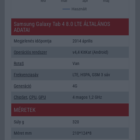
feb
már
ápr
máj
Használt
Samsung Galaxy Tab 4 8.0 LTE ÁLTALÁNOS
ADATAI
Megjelenés időpontja
2014 április
Operációs rendszer
v4,4 KitKat (Android)
RotaS
Van
Frekvenciasáv
LTE, HSPA, GSM 3 sáv
Generáció
4G
ChipSet
,
CPU
,
GPU
4 magos 1,2 GHz
MÉRETEK
Súly g
320
Méret mm
210*124*8