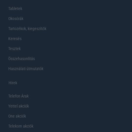
Tabletek
Okosórák
Tartozékok, kiegeszítők
Keresés
Tesztek
Összehasonlítás
Használati útmutatók
Hirek
Telefon Árak
Yettel akciók
One akciók
Telekom akciók