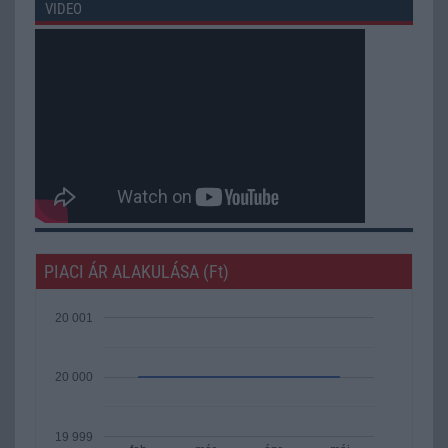
VIDEO
PIACI ÁR ALAKULÁSA (Ft)
20 001
20 000
19 999