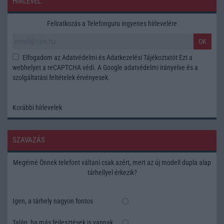
HÍRLEVÉL
Feliratkozás a Telefonguru ingyenes hírlevelére
OK
Elfogadom az
Adatvédelmi és Adatkezelési Tájékoztatót
Ezt a
webhelyet a reCAPTCHA védi. A Google
adatvédelmi irányelve
és a
szolgáltatási feltételek
érvényesek.
Korábbi hírlevelek
SZAVAZÁS
Megérné Önnek telefont váltani csak azért, mert az új modell dupla alap
tárhellyel érkezik?
Igen, a tárhely nagyon fontos
Talán, ha más fejlesztések is vannak