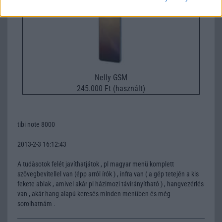
Nelly GSM
245.000 Ft (használt)
tibi note 8000
2013-2-3 16:12:43
A tudàsotok felét javíthatjátok , pl magyar menü komplett
szövegbevitellel van (épp arról írók ) , infra van ( a gép tetején a kis
fekete ablak , amivel akár pl házimozi távirányítható ) , hangvezérlés
van , akár hang alapú keresés minden menüben és még
sorolhatnám .