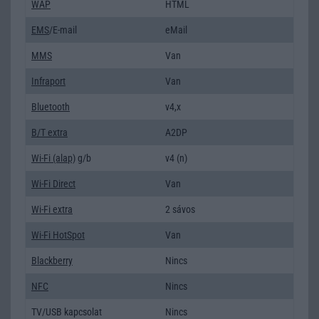
WAP
HTML
EMS
/E-mail
eMail
MMS
Van
Infraport
Van
Bluetooth
v4,x
B/T extra
A2DP
Wi-Fi (alap)
g/b
v4 (n)
Wi-Fi Direct
Van
Wi-Fi extra
2 sávos
Wi-Fi HotSpot
Van
Blackberry
Nincs
NFC
Nincs
TV/USB kapcsolat
Nincs