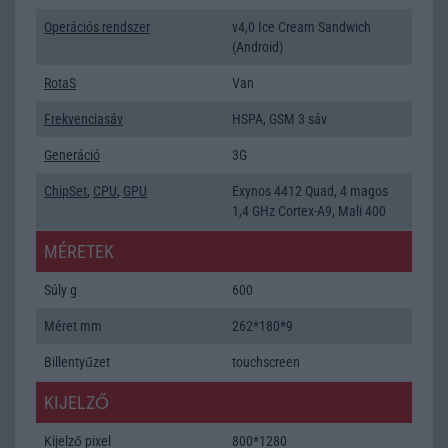
Operációs rendszer
v4,0 Ice Cream Sandwich
(Android)
RotaS
Van
Frekvenciasáv
HSPA, GSM 3 sáv
Generáció
3G
ChipSet
,
CPU
,
GPU
Exynos 4412 Quad, 4 magos
1,4 GHz Cortex-A9, Mali 400
MÉRETEK
Súly g
600
Méret mm
262*180*9
Billentyűzet
touchscreen
KIJELZŐ
Kijelző pixel
800*1280