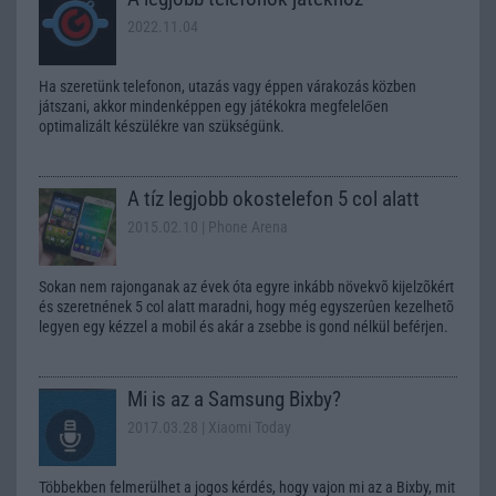
2022.11.04
Ha szeretünk telefonon, utazás vagy éppen várakozás közben
játszani, akkor mindenképpen egy játékokra megfelelően
optimalizált készülékre van szükségünk.
A tíz legjobb okostelefon 5 col alatt
2015.02.10
| Phone Arena
Sokan nem rajonganak az évek óta egyre inkább növekvõ kijelzõkért
és szeretnének 5 col alatt maradni, hogy még egyszerûen kezelhetõ
legyen egy kézzel a mobil és akár a zsebbe is gond nélkül beférjen.
Mi is az a Samsung Bixby?
2017.03.28
| Xiaomi Today
Többekben felmerülhet a jogos kérdés, hogy vajon mi az a Bixby, mit