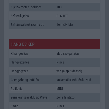
Kijelző méret - col/inch
10.1
Színes kijelző
PLS TFT
Színárnyalatok száma db
16m (24 bit)
HANG ÉS KÉP
Kihangositás
alap szolgáltatás
Hangvezérlés
Nincs
Hangjegyzet
van (alap tudással)
Csengőhang letöltés
univerzális letöltés kezelõ
Polifonia
MIDI
Zenelejátszás (Music Player)
Zene lejátszó
Rádió
Nincs