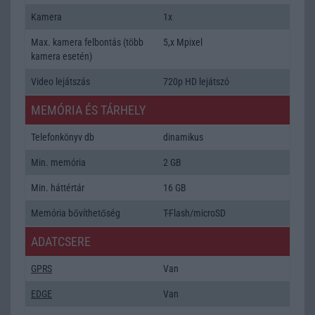
Kamera
1x
Max. kamera felbontás (több
5,x Mpixel
kamera esetén)
Video lejátszás
720p HD lejátszó
MEMÓRIA ÉS TÁRHELY
Telefonkönyv db
dinamikus
Min. memória
2 GB
Min. háttértár
16 GB
Memória bővíthetőség
T-Flash/microSD
ADATCSERE
GPRS
Van
EDGE
Van