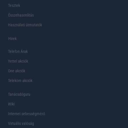
Tesztek
Összehasonlítás
Használati útmutatók
Hirek
Telefon Árak
Yettel akciók
One akciók
Telekom akciók
Tanácsdóguru
Wiki
Internet sebességmérő
Virtuális valóság