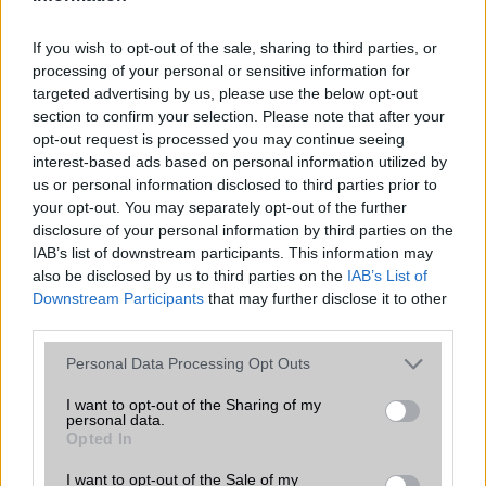
T9 szótár
Van
If you wish to opt-out of the sale, sharing to third parties, or
Office alkalmazások
de = Document viewer & editor
processing of your personal or sensitive information for
targeted advertising by us, please use the below opt-out
Iránytũ
ecompass
section to confirm your selection. Please note that after your
opt-out request is processed you may continue seeing
Extrák
Nincs
interest-based ads based on personal information utilized by
us or personal information disclosed to third parties prior to
EGYÉB
your opt-out. You may separately opt-out of the further
disclosure of your personal information by third parties on the
Vibra jelzés
Van
IAB’s list of downstream participants. This information may
SIM típus
miniSIM
also be disclosed by us to third parties on the
IAB’s List of
Downstream Participants
that may further disclose it to other
SIM-ek száma
1
third parties.
Flight mode
Van
Please note that this website/app uses one or more Google
Personal Data Processing Opt Outs
services and may gather and store information including but
Terület
Magyar
not limited to your visit or usage behaviour. You may click to
I want to opt-out of the Sharing of my
personal data.
grant or deny consent to Google and its third-party tags to
Funkciók
Ceruza támogatás
Opted In
use your data for below specified purposes in below Google
Brand
Tablet PC
consent section.
I want to opt-out of the Sale of my