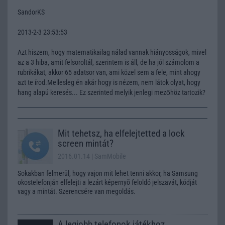
SandorKS
2013-2-3 23:53:53
Azt hiszem, hogy matematikailag nálad vannak hiányosságok, mivel
az a 3 hiba, amit felsoroltál, szerintem is áll, de ha jól számolom a
rubrikákat, akkor 65 adatsor van, ami közel sem a fele, mint ahogy
azt te írod.Mellesleg én akár hogy is nézem, nem látok olyat, hogy
hang alapú keresés... Ez szerinted melyik jenlegi mezőhöz tartozik?
Mit tehetsz, ha elfelejtetted a lock
screen mintát?
2016.01.14
| SamMobile
Sokakban felmerül, hogy vajon mit lehet tenni akkor, ha Samsung
okostelefonján elfelejti a lezárt képernyõ feloldó jelszavát, kódját
vagy a mintát. Szerencsére van megoldás.
A legjobb telefonok játékhoz