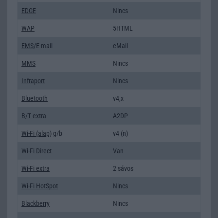
EDGE
Nincs
WAP
5HTML
EMS
/E-mail
eMail
MMS
Nincs
Infraport
Nincs
Bluetooth
v4,x
B/T extra
A2DP
Wi-Fi (alap)
g/b
v4 (n)
Wi-Fi Direct
Van
Wi-Fi extra
2 sávos
Wi-Fi HotSpot
Nincs
Blackberry
Nincs