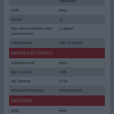
mikrofonnal!
Rádió
Nincs
Kamera
1x
Max. kamera felbontás (több
1,x Mpixel
kamera esetén)
Video lejátszás
720p HD lejátszó
MEMÓRIA ÉS TÁRHELY
Telefonkönyv db
Nincs
Min. memória
2 GB
Min. háttértár
32 GB
Memória bővíthetőség
T-Flash/microSD
ADATCSERE
GPRS
Nincs