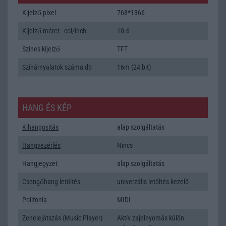
Kijelző pixel
768*1366
Kijelző méret - col/inch
10.6
Színes kijelző
TFT
Színárnyalatok száma db
16m (24 bit)
HANG ÉS KÉP
Kihangositás
alap szolgáltatás
Hangvezérlés
Nincs
Hangjegyzet
alap szolgáltatás
Csengőhang letöltés
univerzális letöltés kezelõ
Polifonia
MIDI
Zenelejátszás (Music Player)
Aktív zajelnyomás külön