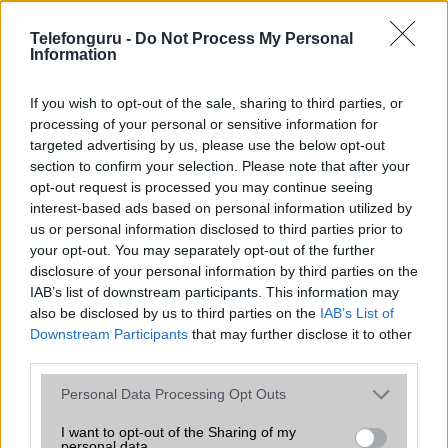
SNS integráció
alap szolgáltatás
Telefonguru -
Do Not Process My Personal
Organizer
alap szolgáltatás
Information
T9 szótár
alkalmazás független szótár
If you wish to opt-out of the sale, sharing to third parties, or
Office alkalmazások
Microsoft Office 2013 RT (Word,
processing of your personal or sensitive information for
Excel, PowerPoint, OneNote
targeted advertising by us, please use the below opt-out
and Outlook)
section to confirm your selection. Please note that after your
opt-out request is processed you may continue seeing
Iránytũ
ecompass
interest-based ads based on personal information utilized by
Extrák
Nincs
us or personal information disclosed to third parties prior to
your opt-out. You may separately opt-out of the further
EGYÉB
disclosure of your personal information by third parties on the
IAB’s list of downstream participants. This information may
Vibra jelzés
Van
also be disclosed by us to third parties on the
IAB’s List of
Downstream Participants
that may further disclose it to other
SIM típus
Nincs
third parties.
SIM-ek száma
0
Please note that this website/app uses one or more Google
Personal Data Processing Opt Outs
services and may gather and store information including but
Flight mode
Nincs
not limited to your visit or usage behaviour. You may click to
I want to opt-out of the Sharing of my
personal data.