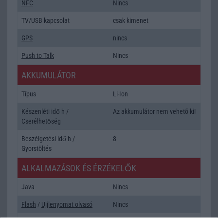
NFC
Nincs
TV/USB kapcsolat
csak kimenet
GPS
nincs
Push to Talk
Nincs
AKKUMULÁTOR
Típus
Li-Ion
Készenléti idő h /
Az akkumulátor nem vehetõ ki!
Cserélhetőség
Beszélgetési idő h /
8
Gyorstöltés
ALKALMAZÁSOK ÉS ÉRZÉKELŐK
Java
Nincs
Flash
/
Ujjlenyomat olvasó
Nincs