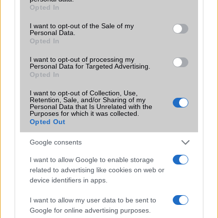
Terület
Magyar
grant or deny consent to Google and its third-party tags to
Opted In
use your data for below specified purposes in below Google
Funkciók
Bing Search, Maps, SkyDrive
consent section.
I want to opt-out of the Sale of my
Personal Data.
Brand
Tablet PC
Opted In
Védelem
Nincs
I want to opt-out of processing my
Personal Data for Targeted Advertising.
Limited Edition
Nincs
Opted In
SAR
0,00
I want to opt-out of Collection, Use,
Retention, Sale, and/or Sharing of my
N/A = Nincs adat. Legutóbbi frissítés: 2026-07-13 19:00:00
Personal Data that Is Unrelated with the
Purposes for which it was collected.
Opted Out
Google consents
I want to allow Google to enable storage
related to advertising like cookies on web or
device identifiers in apps.
Új és Használt GSM kiemelt ajánlatok
I want to allow my user data to be sent to
Apple iPhone 15 Pro Max
Google for online advertising purposes.