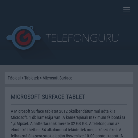
Toggle
naviga
Főoldal
>
Tabletek
>
Microsoft Surface
MICROSOFT SURFACE TABLET
A Microsoft Surface tabletet 2012 október dátummal adta ki a
Microsoft. 1 db kamerája van. A kamerájának maximum felbontása
1,x Mpixel. A háttértárának mérete 32 GB GB. A telefongurun az
elmúlt két hétben 84 alkalommal tekintették meg a készüléket. A
felhasználói szavazatok alapján összesítve 10.00 pontot kapott. A