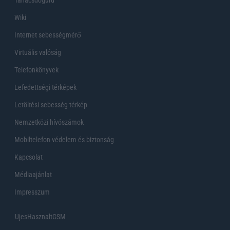
Wiki
Internet sebességmérő
Virtuális valóság
Telefonkönyvek
Lefedettségi térképek
Letöltési sebesség térkép
Nemzetközi hívószámok
Mobiltelefon védelem és biztonság
Kapcsolat
Médiaajánlat
Impresszum
UjesHasznaltGSM