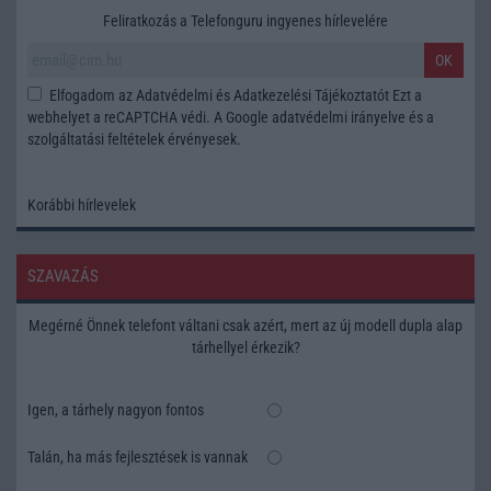
Feliratkozás a Telefonguru ingyenes hírlevelére
OK
Elfogadom az
Adatvédelmi és Adatkezelési Tájékoztatót
Ezt a
webhelyet a reCAPTCHA védi. A Google
adatvédelmi irányelve
és a
szolgáltatási feltételek
érvényesek.
Korábbi hírlevelek
SZAVAZÁS
Megérné Önnek telefont váltani csak azért, mert az új modell dupla alap
tárhellyel érkezik?
Igen, a tárhely nagyon fontos
Talán, ha más fejlesztések is vannak