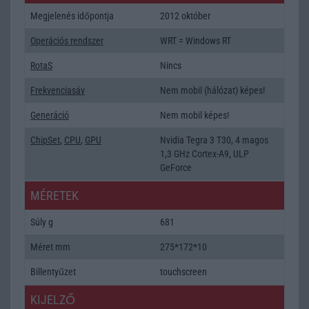
Megjelenés időpontja
2012 október
Operációs rendszer
WRT = Windows RT
RotaS
Nincs
Frekvenciasáv
Nem mobil (hálózat) képes!
Generáció
Nem mobil képes!
ChipSet
,
CPU
,
GPU
Nvidia Tegra 3 T30, 4 magos
1,3 GHz Cortex-A9, ULP
GeForce
MÉRETEK
Súly g
681
Méret mm
275*172*10
Billentyűzet
touchscreen
KIJELZŐ