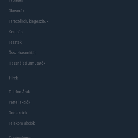
Tabletek
Okosórák
Tartozékok, kiegeszítők
Keresés
Tesztek
Összehasonlítás
Használati útmutatók
Hirek
Telefon Árak
Yettel akciók
One akciók
Telekom akciók
Tanácsdóguru