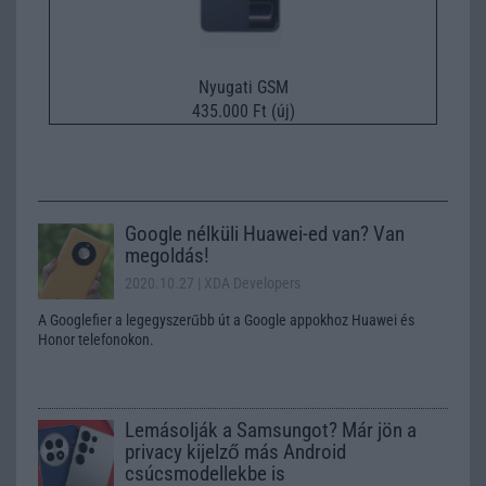
Nyugati GSM
435.000 Ft (új)
Google nélküli Huawei-ed van? Van
megoldás!
2020.10.27
| XDA Developers
A Googlefier a legegyszerűbb út a Google appokhoz Huawei és
Honor telefonokon.
Lemásolják a Samsungot? Már jön a
privacy kijelző más Android
csúcsmodellekbe is