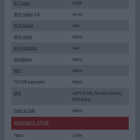
B/T extra
A2DP
Wi-Fi (alap)
g/b
v4 (n)
Wi-Fi Direct
Van
Wi-Fi extra
Nincs
Wi-Fi HotSpot
Van
Blackberry
Nincs
NFC
Nincs
TV/USB kapcsolat
Nincs
GPS
aGPS (USA), Glonass (Orosz),
BDS (Kína)
Push to Talk
Nincs
AKKUMULÁTOR
Típus
Li-Ion