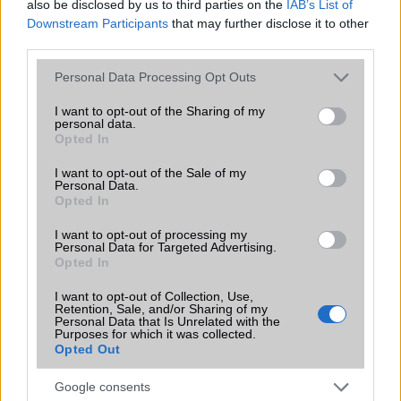
also be disclosed by us to third parties on the
IAB’s List of
Downstream Participants
that may further disclose it to other
EGYÉB
third parties.
Vibra jelzés
Van
Please note that this website/app uses one or more Google
Personal Data Processing Opt Outs
services and may gather and store information including but
SIM típus
microSIM
not limited to your visit or usage behaviour. You may click to
I want to opt-out of the Sharing of my
personal data.
grant or deny consent to Google and its third-party tags to
SIM-ek száma
1
Opted In
use your data for below specified purposes in below Google
consent section.
Flight mode
Van
I want to opt-out of the Sale of my
Personal Data.
Terület
Magyar
Opted In
Funkciók
Hivatalosan a 2. nevén
I want to opt-out of processing my
Personal Data for Targeted Advertising.
forgalmazzák, de az emberek
Opted In
elsõsorban a rövid (elsõ) nevét
használják.
I want to opt-out of Collection, Use,
Retention, Sale, and/or Sharing of my
Brand
Tablet PC
Personal Data that Is Unrelated with the
Purposes for which it was collected.
Opted Out
Védelem
Nincs
Limited Edition
Nincs
Google consents