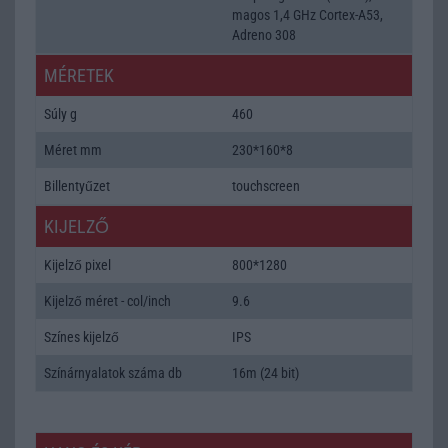
magos 1,4 GHz Cortex-A53,
Adreno 308
MÉRETEK
Súly g
460
Méret mm
230*160*8
Billentyűzet
touchscreen
KIJELZŐ
Kijelző pixel
800*1280
Kijelző méret - col/inch
9.6
Színes kijelző
IPS
Színárnyalatok száma db
16m (24 bit)