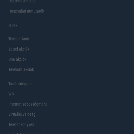
Összehasonlítás
Használati útmutatók
Hirek
Telefon Árak
Yettel akciók
One akciók
Telekom akciók
Tanácsdóguru
Wiki
Internet sebességmérő
Virtuális valóság
Telefonkönyvek