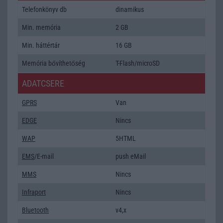
Telefonkönyv db
dinamikus
Min. memória
2 GB
Min. háttértár
16 GB
Memória bővíthetőség
T-Flash/microSD
ADATCSERE
GPRS
Van
EDGE
Nincs
WAP
5HTML
EMS
/E-mail
push eMail
MMS
Nincs
Infraport
Nincs
Bluetooth
v4,x