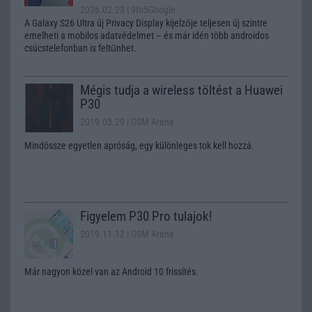
2026.02.23
| 9to5Google
A Galaxy S26 Ultra új Privacy Display kijelzője teljesen új szintre
emelheti a mobilos adatvédelmet – és már idén több androidos
csúcstelefonban is feltűnhet.
Mégis tudja a wireless töltést a Huawei
P30
2019.03.29
| GSM Arena
Mindössze egyetlen apróság, egy különleges tok kell hozzá.
Figyelem P30 Pro tulajok!
2019.11.12
| GSM Arena
Már nagyon közel van az Android 10 frissítés.