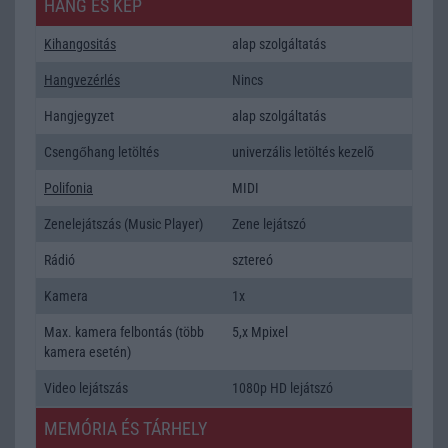
HANG ÉS KÉP
Kihangositás
alap szolgáltatás
Hangvezérlés
Nincs
Hangjegyzet
alap szolgáltatás
Csengőhang letöltés
univerzális letöltés kezelõ
Polifonia
MIDI
Zenelejátszás (Music Player)
Zene lejátszó
Rádió
sztereó
Kamera
1x
Max. kamera felbontás (több
5,x Mpixel
kamera esetén)
Video lejátszás
1080p HD lejátszó
MEMÓRIA ÉS TÁRHELY