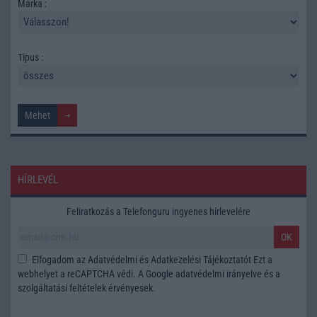
Márka :
Tipus :
HÍRLEVÉL
Feliratkozás a Telefonguru ingyenes hírlevelére
OK
Elfogadom az
Adatvédelmi és Adatkezelési Tájékoztatót
Ezt a
webhelyet a reCAPTCHA védi. A Google
adatvédelmi irányelve
és a
szolgáltatási feltételek
érvényesek.