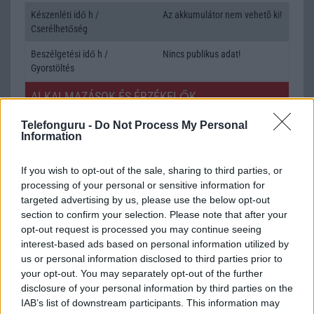
Készenléti idő h /
Az akkumulátor nem vehetõ ki!
Cserélhetőség
Beszélgetési idő h /
Nincs publikus adat!
Gyorstöltés
ALKALMAZÁSOK ÉS ÉRZÉKELŐK
Java
Nincs
Telefonguru -
Do Not Process My Personal
Information
Flash
/
Ujjlenyomat olvasó
Nincs
If you wish to opt-out of the sale, sharing to third parties, or
SNS integráció
van (alap tudással)
processing of your personal or sensitive information for
Organizer
van (alap tudással)
targeted advertising by us, please use the below opt-out
section to confirm your selection. Please note that after your
T9 szótár
Van
opt-out request is processed you may continue seeing
interest-based ads based on personal information utilized by
Office alkalmazások
DV = Document viewer (Word,
us or personal information disclosed to third parties prior to
Excel, PowerPoint, PDF)
your opt-out. You may separately opt-out of the further
disclosure of your personal information by third parties on the
Iránytũ
Nincs
IAB’s list of downstream participants. This information may
Extrák
Nincs