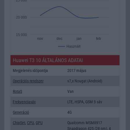
25 000
20 000
15 000
nov
dec
jan
feb
Használt
Huawei T3 10 ÁLTALÁNOS ADATAI
Megjelenés időpontja
2017 május
Operációs rendszer
v7,x Nougat (Android)
RotaS
Van
Frekvenciasáv
LTE, HSPA, GSM 3 sáv
Generáció
4G
ChipSet
,
CPU
,
GPU
Qualcomm MSM8917
Snapdragon 425 (28 nm), 4