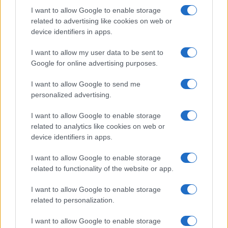
SAR
Nincs publikus adat!
I want to allow Google to enable storage
related to advertising like cookies on web or
N/A = Nincs adat. Legutóbbi frissítés: 2026-07-13 19:00:00
device identifiers in apps.
I want to allow my user data to be sent to
Google for online advertising purposes.
I want to allow Google to send me
personalized advertising.
Új és Használt GSM kiemelt ajánlatok
I want to allow Google to enable storage
related to analytics like cookies on web or
Apple iPhone 15 Pro Max
device identifiers in apps.
I want to allow Google to enable storage
related to functionality of the website or app.
I want to allow Google to enable storage
related to personalization.
I want to allow Google to enable storage
Nyugati GSM