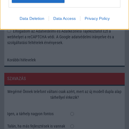
Feliratkozás a Telefonguru ingyenes hírlevelére
Data Deletion
Data Access
Privacy Policy
OK
Elfogadom az
Adatvédelmi és Adatkezelési Tájékoztatót
Ezt a
webhelyet a reCAPTCHA védi. A Google
adatvédelmi irányelve
és a
szolgáltatási feltételek
érvényesek.
Korábbi hírlevelek
SZAVAZÁS
Megérné Önnek telefont váltani csak azért, mert az új modell dupla alap
tárhellyel érkezik?
Igen, a tárhely nagyon fontos
Talán, ha más fejlesztések is vannak