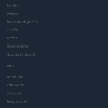
Tabletek
Okosórák
Tartozékok, kiegeszítők
Keresés
Tesztek
Összehasonlítás
Használati útmutatók
Hirek
Telefon Árak
Yettel akciók
One akciók
Telekom akciók