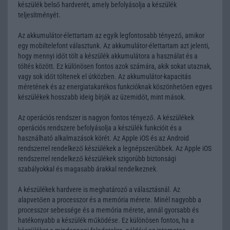
készülék belső hardverét, amely befolyásolja a készülék
teljesítményét.
Az akkumulátor-élettartam az egyik legfontosabb tényező, amikor
egy mobiltelefont választunk. Az akkumulátor-élettartam azt jelenti,
hogy mennyi időt tölt a készülék akkumulátora a használat és a
töltés között. Ez különösen fontos azok számára, akik sokat utaznak,
vagy sok időt töltenek el útközben. Az akkumulátor-kapacitás
méretének és az energiatakarékos funkcióknak köszönhetően egyes
készülékek hosszabb ideig bírják az üzemidőt, mint mások.
Az operációs rendszer is nagyon fontos tényező. A készülékek
operációs rendszere befolyásolja a készülék funkcióit és a
használható alkalmazások körét. Az Apple iOS és az Android
rendszerrel rendelkező készülékek a legnépszerűbbek. Az Apple iOS
rendszerrel rendelkező készülékek szigorúbb biztonsági
szabályokkal és magasabb árakkal rendelkeznek.
A készülékek hardvere is meghatározó a választásnál. Az
alapvetően a processzor és a memória mérete. Minél nagyobb a
processzor sebessége és a memória mérete, annál gyorsabb és
hatékonyabb a készülék működése. Ez különösen fontos, ha a