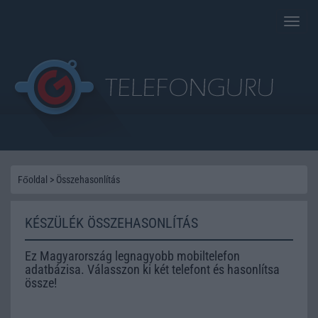
Toggle
naviga
Főoldal
>
Összehasonlítás
KÉSZÜLÉK ÖSSZEHASONLÍTÁS
Ez Magyarország legnagyobb mobiltelefon
adatbázisa. Válasszon ki két telefont és hasonlítsa
össze!