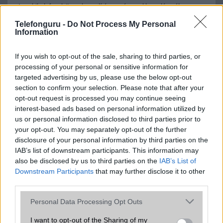
A mobiltelefonok összehasonlítása az ár, az akkumulátor-élettartam,
az operációs rendszer, a hardver, a kamera, az adatvédelem és a
Telefonguru -
Do Not Process My Personal
kialakítás szempontjából döntő fontosságú lehet. Ezek a
Information
szempontok kritikusak ahhoz, hogy megtaláljuk azokat a
mobiltelefonokat, amelyek megfelelnek az igényeinknek és
elvárásainknak.
If you wish to opt-out of the sale, sharing to third parties, or
processing of your personal or sensitive information for
Végül azt is fontos tudni, hogy a mobiltelefonok összehasonlítása
targeted advertising by us, please use the below opt-out
során minden felhasználó egyéni preferenciákkal rendelkezik, így a
section to confirm your selection. Please note that after your
választásuk eltérhet. Azonban azok, akik számára fontos a nagyobb
opt-out request is processed you may continue seeing
kijelző, hosszabb üzemidő, hatékony
interest-based ads based on personal information utilized by
us or personal information disclosed to third parties prior to
your opt-out. You may separately opt-out of the further
disclosure of your personal information by third parties on the
MOBILTELEFON MÁRKÁK
IAB’s list of downstream participants. This information may
also be disclosed by us to third parties on the
IAB’s List of
Apple
Downstream Participants
that may further disclose it to other
third parties.
Honor
Please note that this website/app uses one or more Google
Personal Data Processing Opt Outs
Huawei
services and may gather and store information including but
not limited to your visit or usage behaviour. You may click to
I want to opt-out of the Sharing of my