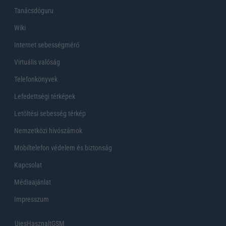
Tanácsdóguru
Wiki
Internet sebességmérő
Virtuális valóság
Telefonkönyvek
Lefedettségi térképek
Letöltési sebesség térkép
Nemzetközi hívószámok
Mobiltelefon védelem és biztonság
Kapcsolat
Médiaajánlat
Impresszum
UjesHasznaltGSM