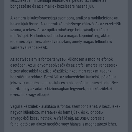
készüléket a mindennapi feladatokra, például az internetes
böngészésre és az e-mail-ek kezelésére használjuk.
A kamera is kulcsfontosságú szempont, amikor a mobiltelefonokat
hasonlítjuk össze. A kamerák képminősége változó, és az érzékelők
száma, a rekesz és az optika minősége befolyásolja a képek
minőségét. Ha fontos számodra a magas képminőség, akkor
érdemes olyan készüléket választani, amely magas felbontású
kamerával rendelkezik.
Az adatvédelem is fontos tényező, különösen a mobiltelefonok
esetében. Az ujjlenyomat-olvasók és az arcfelismerési rendszerek
biztonságosabbá teszik a készülékeinket, mert csak mi tudunk
hozzáférni azokhoz. Ezenkívül az adatvédelmi funkciók, például a
jelszavak mentése, a titkosítás és a biztonsági mentések lehetővé
teszik, hogy az adatok biztonságban legyenek, ha a készüléket
elveszítjük vagy ellopják.
Végül a készülék kialakítása is fontos szempont lehet. A készülékek
nagyon különböző méretűek és formájúak, és különböző
anyagokból készülhetnek. A vízállóság, az USB-C port és a
fejhallgató-csatlakozó megléte vagy hiánya is meghatározó lehet.