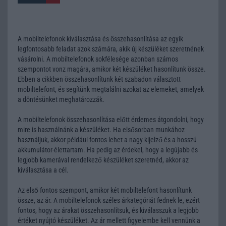
A mobiltelefonok kiválasztása és összehasonlítása az egyik
legfontosabb feladat azok számára, akik új készüléket szeretnének
vásárolni. A mobiltelefonok sokfélesége azonban számos
szempontot vonz magára, amikor két készüléket hasonlítunk össze.
Ebben a cikkben összehasonlítunk két szabadon választott
mobiltelefont, és segítünk megtalálni azokat az elemeket, amelyek
a döntésünket meghatározzák.
A mobiltelefonok összehasonlítása előtt érdemes átgondolni, hogy
mire is használnánk a készüléket. Ha elsősorban munkához
használjuk, akkor például fontos lehet a nagy kijelző és a hosszú
akkumulátor-élettartam. Ha pedig az érdekel, hogy a legújabb és
legjobb kamerával rendelkező készüléket szeretnéd, akkor az
kiválasztása a cél.
Az első fontos szempont, amikor két mobiltelefont hasonlítunk
össze, az ár. A mobiltelefonok széles árkategóriát fednek le, ezért
fontos, hogy az árakat összehasonlítsuk, és kiválasszuk a legjobb
értéket nyújtó készüléket. Az ár mellett figyelembe kell vennünk a