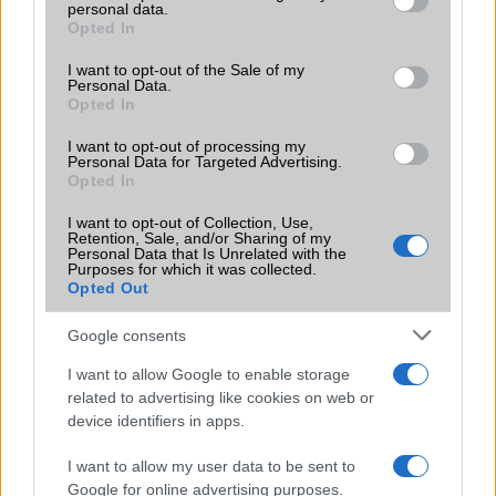
LG
personal data.
grant or deny consent to Google and its third-party tags to
Opted In
use your data for below specified purposes in below Google
Motorola
consent section.
I want to opt-out of the Sale of my
Personal Data.
Nokia
Opted In
Realme
I want to opt-out of processing my
Personal Data for Targeted Advertising.
Opted In
Samsung
I want to opt-out of Collection, Use,
Vivo
Retention, Sale, and/or Sharing of my
Personal Data that Is Unrelated with the
Purposes for which it was collected.
Xiaomi
Opted Out
ZTE
Google consents
Összes márka
I want to allow Google to enable storage
related to advertising like cookies on web or
device identifiers in apps.
Mennyibe kerül
I want to allow my user data to be sent to
Keressen a telefonboltok ajánlatai között!
Google for online advertising purposes.