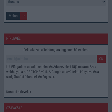
HÍRLEVÉL
Feliratkozás a Telefonguru ingyenes hírlevelére
OK
Elfogadom az
Adatvédelmi és Adatkezelési Tájékoztatót
Ezt a
webhelyet a reCAPTCHA védi. A Google
adatvédelmi irányelve
és a
szolgáltatási feltételek
érvényesek.
Korábbi hírlevelek
SZAVAZÁS