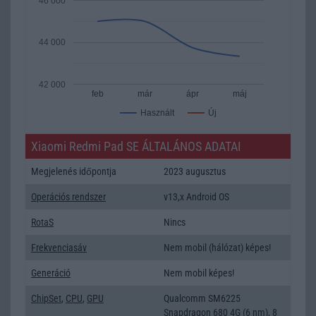
46 000
44 000
42 000
feb
már
ápr
máj
Új
Használt
Xiaomi Redmi Pad SE ÁLTALÁNOS ADATAI
Megjelenés időpontja
2023 augusztus
Operációs rendszer
v13,x Android OS
RotaS
Nincs
Frekvenciasáv
Nem mobil (hálózat) képes!
Generáció
Nem mobil képes!
ChipSet
,
CPU
,
GPU
Qualcomm SM6225
Snapdragon 680 4G (6 nm), 8