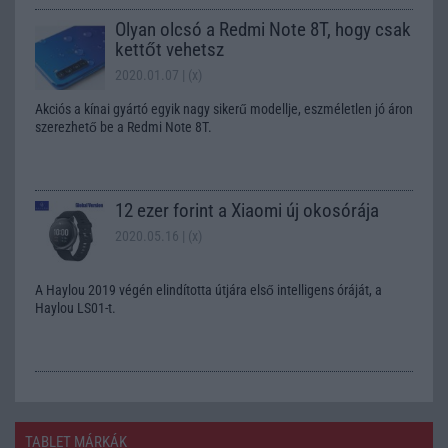
Olyan olcsó a Redmi Note 8T, hogy csak
kettőt vehetsz
2020.01.07
| (x)
Akciós a kínai gyártó egyik nagy sikerű modellje, eszméletlen jó áron
szerezhető be a Redmi Note 8T.
12 ezer forint a Xiaomi új okosórája
2020.05.16
| (x)
A Haylou 2019 végén elindította útjára első intelligens óráját, a
Haylou LS01-t.
TABLET MÁRKÁK