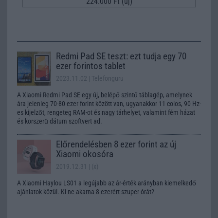
224.000 Ft (új)
Redmi Pad SE teszt: ezt tudja egy 70
ezer forintos tablet
2023.11.02
| Telefonguru
A Xiaomi Redmi Pad SE egy új, belépő szintű táblagép, amelynek
ára jelenleg 70-80 ezer forint között van, ugyanakkor 11 colos, 90 Hz-
es kijelzőt, rengeteg RAM-ot és nagy tárhelyet, valamint fém házat
és korszerű dátum szoftvert ad.
Előrendelésben 8 ezer forint az új
Xiaomi okosóra
2019.12.31
| (x)
A Xiaomi Haylou LS01 a legújabb az ár-érték arányban kiemelkedő
ajánlatok közül. Ki ne akarna 8 ezerért szuper órát?