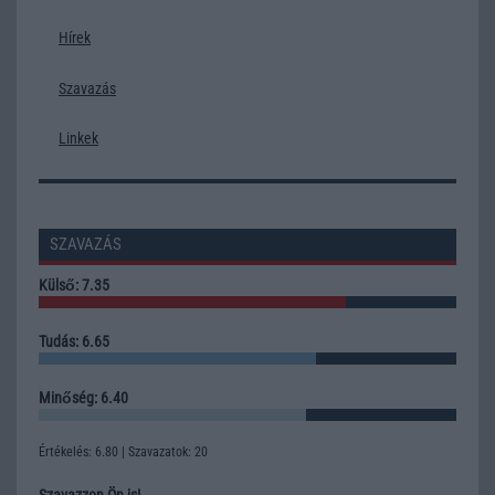
Hírek
Szavazás
Linkek
SZAVAZÁS
Külső: 7.35
Tudás: 6.65
Minőség: 6.40
Értékelés: 6.80 | Szavazatok: 20
Szavazzon Ön is!