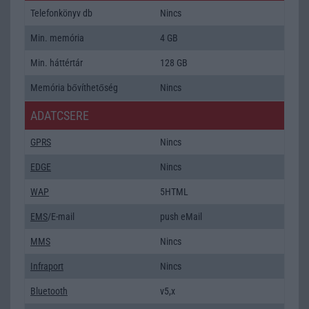
Telefonkönyv db
Nincs
Min. memória
4 GB
Min. háttértár
128 GB
Memória bővíthetőség
Nincs
ADATCSERE
GPRS
Nincs
EDGE
Nincs
WAP
5HTML
EMS
/E-mail
push eMail
MMS
Nincs
Infraport
Nincs
Bluetooth
v5,x