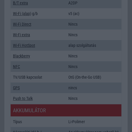
B/T extra
A2DP
Wi-Fi (alap)
g/b
v5 (ac)
Wi-Fi Direct
Nincs
Wi-Fi extra
Nincs
Wi-Fi HotSpot
alap szolgáltatás
Blackberry
Nincs
NFC
Nincs
TV/USB kapcsolat
OtG (On-the-Go USB)
GPS
nincs
Push to Talk
Nincs
AKKUMULÁTOR
Típus
Li-Polimer