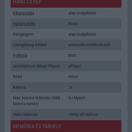
HANG ÉS KÉP
Kihangositás
alap szolgáltatás
Hangvezérlés
Nincs
Hangjegyzet
alap szolgáltatás
Csengőhang letöltés
univerzális letöltés kezelõ
Polifonia
MIDI
Zenelejátszás (Music Player)
ePlayer
Rádió
Nincs
Kamera
1x
Max. kamera felbontás (több
8,x Mpixel
kamera esetén)
Video lejátszás
1080p HD lejátszó
MEMÓRIA ÉS TÁRHELY