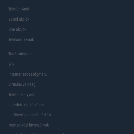
Telefon Árak
Yettel akciók
One akciók
Telekom akciók
Tanácsdóguru
Wiki
Internet sebességmérő
Virtuális valóság
Telefonkönyvek
Lefedettségi térképek
Letöltési sebesség térkép
Nemzetközi hívószámok