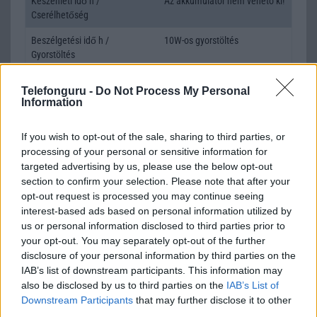
Készenléti idő h /
Az akkumulátor nem vehetõ ki!
Cserélhetőség
Beszélgetési idő h /
10W-os gyorstöltés
Gyorstöltés
ALKALMAZÁSOK ÉS ÉRZÉKELŐK
Telefonguru -
Do Not Process My Personal
Information
Java
Nincs
Flash
/
Ujjlenyomat olvasó
Nincs
If you wish to opt-out of the sale, sharing to third parties, or
processing of your personal or sensitive information for
SNS integráció
alap szolgáltatás
targeted advertising by us, please use the below opt-out
section to confirm your selection. Please note that after your
Organizer
alap szolgáltatás
opt-out request is processed you may continue seeing
interest-based ads based on personal information utilized by
T9 szótár
alkalmazás független szótár
us or personal information disclosed to third parties prior to
Office alkalmazások
alap szolgáltatás
your opt-out. You may separately opt-out of the further
disclosure of your personal information by third parties on the
Iránytũ
Nincs
IAB’s list of downstream participants. This information may
also be disclosed by us to third parties on the
IAB’s List of
Extrák
24-bit/192kHz audio
Downstream Participants
that may further disclose it to other
third parties.