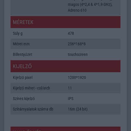
magos (4*2,4 & 4*1,9 GHz),
Adreno 610
MÉRETEK
Súly g
478
Méret mm
256*168*8
Billentyűzet
touchscreen
KIJELZŐ
Kijelző pixel
1200*1920
Kijelző méret - col/inch
11
Színes kijelző
IPS
Színárnyalatok száma db
16m (24 bit)