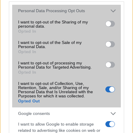
EGYÉB
Please note that this website/app uses one or more Google
Personal Data Processing Opt Outs
Vibra jelzés
alap szolgáltatás
services and may gather and store information including but
not limited to your visit or usage behaviour. You may click to
I want to opt-out of the Sharing of my
SIM típus
Nincs
personal data.
grant or deny consent to Google and its third-party tags to
Opted In
SIM-ek száma
0
use your data for below specified purposes in below Google
consent section.
I want to opt-out of the Sale of my
Flight mode
Nincs
Personal Data.
Opted In
Terület
Globális
I want to opt-out of processing my
Funkciók
Nincs
Personal Data for Targeted Advertising.
Opted In
Brand
Tablet PC
I want to opt-out of Collection, Use,
Védelem
Nincs
Retention, Sale, and/or Sharing of my
Personal Data that Is Unrelated with the
Purposes for which it was collected.
Limited Edition
Nincs
Opted Out
SAR
0,00
Google consents
N/A = Nincs adat. Legutóbbi frissítés: 2026-07-13 19:00:00
I want to allow Google to enable storage
related to advertising like cookies on web or