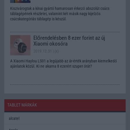
Kiszivárogtak a kínai gyártó hamarosan érkező abszolút csúcs
táblagépének részletei, valamint két másik nagy kijelzős
csúcskategóriás táblagép is készül.
Előrendelésben 8 ezer forint az új
Xiaomi okosóra
2019.12.31
| (x)
A Xiaomi Haylou LS01 a legújabb az ár-érték arányban kiemelkedő
ajánlatok közül. Ki ne akarna 8 ezerért szuper órát?
TABLET MÁRKÁK
alcatel