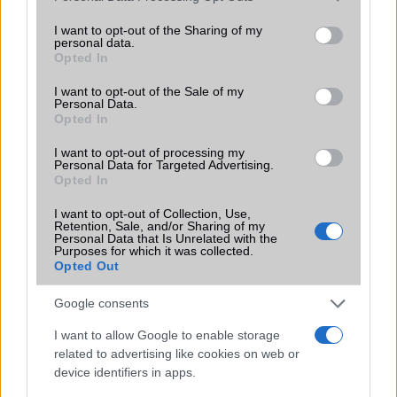
services and may gather and store information including but
SIM-ek száma
0
not limited to your visit or usage behaviour. You may click to
I want to opt-out of the Sharing of my
personal data.
grant or deny consent to Google and its third-party tags to
Opted In
Flight mode
Nincs
use your data for below specified purposes in below Google
consent section.
Terület
I want to opt-out of the Sale of my
Globális
Personal Data.
Opted In
Funkciók
Ceruza támogatás!
I want to opt-out of processing my
Brand
Tablet PC
Personal Data for Targeted Advertising.
Opted In
Védelem
Nincs
I want to opt-out of Collection, Use,
Limited Edition
Nincs
Retention, Sale, and/or Sharing of my
Personal Data that Is Unrelated with the
SAR
Purposes for which it was collected.
0,99
Opted Out
N/A = Nincs adat. Legutóbbi frissítés: 2026-07-13 19:00:00
Google consents
I want to allow Google to enable storage
related to advertising like cookies on web or
device identifiers in apps.