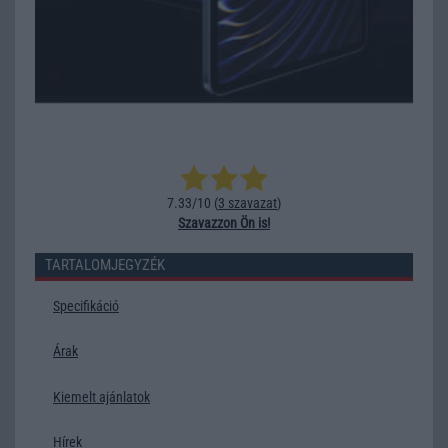
7.33/10 (
3 szavazat
)
Szavazzon Ön is!
TARTALOMJEGYZÉK
Specifikáció
Árak
Kiemelt ajánlatok
Hírek