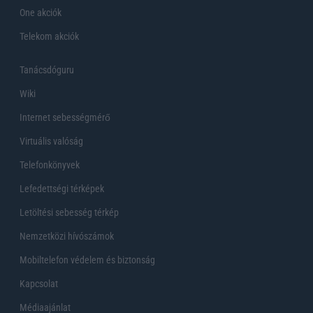
One akciók
Telekom akciók
Tanácsdóguru
Wiki
Internet sebességmérő
Virtuális valóság
Telefonkönyvek
Lefedettségi térképek
Letöltési sebesség térkép
Nemzetközi hívószámok
Mobiltelefon védelem és biztonság
Kapcsolat
Médiaajánlat