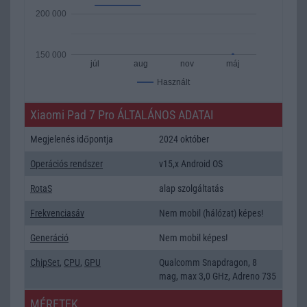
200 000
150 000
júl
aug
nov
máj
Használt
Xiaomi Pad 7 Pro ÁLTALÁNOS ADATAI
Megjelenés időpontja
2024 október
Operációs rendszer
v15,x Android OS
RotaS
alap szolgáltatás
Frekvenciasáv
Nem mobil (hálózat) képes!
Generáció
Nem mobil képes!
ChipSet
,
CPU
,
GPU
Qualcomm Snapdragon, 8
mag, max 3,0 GHz, Adreno 735
MÉRETEK