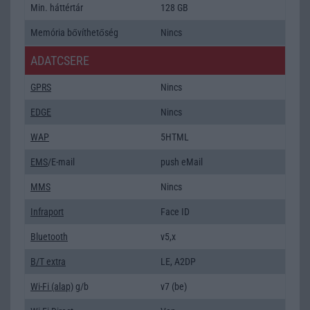
Min. háttértár
128 GB
Memória bővíthetőség
Nincs
ADATCSERE
GPRS
Nincs
EDGE
Nincs
WAP
5HTML
EMS
/E-mail
push eMail
MMS
Nincs
Infraport
Face ID
Bluetooth
v5,x
B/T extra
LE, A2DP
Wi-Fi (alap)
g/b
v7 (be)