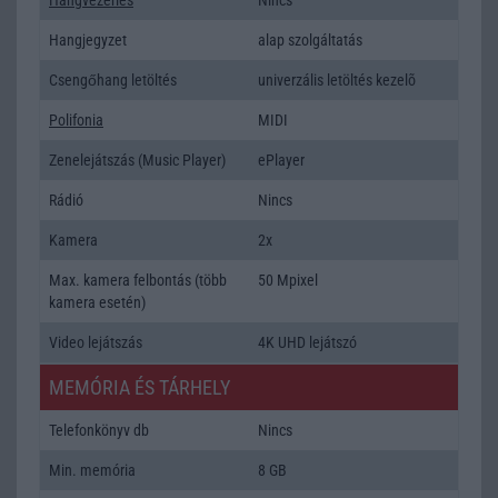
Hangjegyzet
alap szolgáltatás
Csengőhang letöltés
univerzális letöltés kezelõ
Polifonia
MIDI
Zenelejátszás (Music Player)
ePlayer
Rádió
Nincs
Kamera
2x
Max. kamera felbontás (több
50 Mpixel
kamera esetén)
Video lejátszás
4K UHD lejátszó
MEMÓRIA ÉS TÁRHELY
Telefonkönyv db
Nincs
Min. memória
8 GB