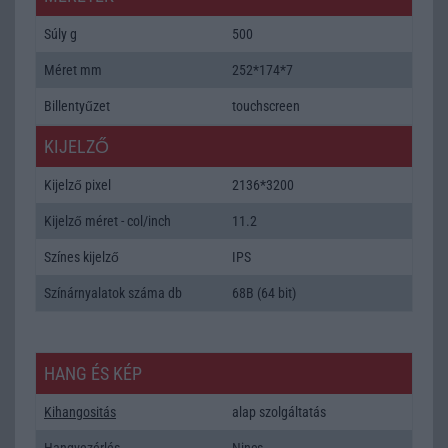
Súly g
500
Méret mm
252*174*7
Billentyűzet
touchscreen
KIJELZŐ
Kijelző pixel
2136*3200
Kijelző méret - col/inch
11.2
Színes kijelző
IPS
Színárnyalatok száma db
68B (64 bit)
HANG ÉS KÉP
Kihangositás
alap szolgáltatás
Hangvezérlés
Nincs