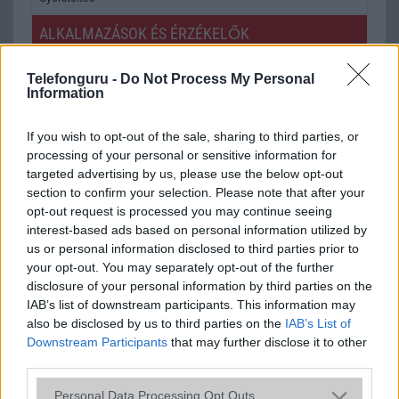
ALKALMAZÁSOK ÉS ÉRZÉKELŐK
Java
Nincs
Telefonguru -
Do Not Process My Personal
Information
Flash
/
Ujjlenyomat olvasó
Fingerprint sensor
SNS integráció
alap szolgáltatás
If you wish to opt-out of the sale, sharing to third parties, or
processing of your personal or sensitive information for
Organizer
alap szolgáltatás
targeted advertising by us, please use the below opt-out
section to confirm your selection. Please note that after your
T9 szótár
alkalmazás független szótár
opt-out request is processed you may continue seeing
Office alkalmazások
alap szolgáltatás
interest-based ads based on personal information utilized by
us or personal information disclosed to third parties prior to
Iránytũ
ecompass
your opt-out. You may separately opt-out of the further
disclosure of your personal information by third parties on the
Extrák
Hi-Res Wireless audio
IAB’s list of downstream participants. This information may
also be disclosed by us to third parties on the
IAB’s List of
EGYÉB
Downstream Participants
that may further disclose it to other
third parties.
Vibra jelzés
alap szolgáltatás
Please note that this website/app uses one or more Google
SIM típus
Nincs
Personal Data Processing Opt Outs