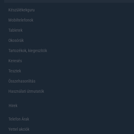
Készülékekguru
Mobiltelefonok
Tabletek
Okosórák
Tartozékok, kiegeszítők
Keresés
Tesztek
Összehasonlítás
Használati útmutatók
Hirek
Telefon Árak
Yettel akciók