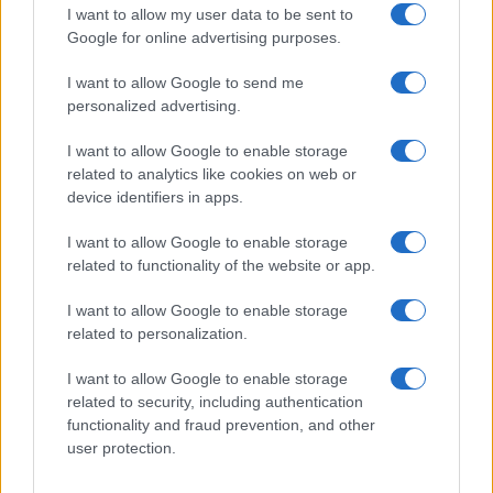
I want to allow my user data to be sent to
Új és Használt GSM kiemelt ajánlatok
Google for online advertising purposes.
Xiaomi 15
I want to allow Google to send me
personalized advertising.
I want to allow Google to enable storage
related to analytics like cookies on web or
device identifiers in apps.
I want to allow Google to enable storage
related to functionality of the website or app.
Euro Gsm
I want to allow Google to enable storage
232.000 Ft (új)
related to personalization.
Xiaomi 15T Pro
I want to allow Google to enable storage
related to security, including authentication
functionality and fraud prevention, and other
user protection.