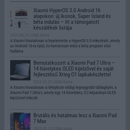
Xiaomi HyperOS 3.0 Android 16
alapokon: új ikonok, Super Island és
béta indulás – itt a támogatott
készülékek listája
2025.08.29
| GSM Arena
A Xiaomi hivatalosan is bejelentette a HyperOS 3.0 érkezését, amely
az Android 16-ra épül, és hamarosan indul a béta program első
hulláma.
Bemutatkozott a Xiaomi Pad 7 Ultra –
14 hüvelykes OLED kijelzővel és saját
fejlesztésű Xring O1 lapkakészlettel
2025.05.23
| GSM Arena
A Xiaomi hivatalosan is leleplezte eddigi legnagyobb táblagépét, a
Xiaomi Pad 7 Ultra-t, amely egy 14 hüvelykes, 3:2 képarányú OLED
kijelzővel érkezik.
Brutális és hatalmas lesz a Xiaomi Pad
7 Max
2025.03.12
| GSM Arena