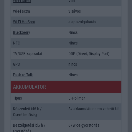
Wi-Fi Direct
Van
Wi-Fi extra
3 sávos
Wi-Fi HotSpot
alap szolgáltatás
Blackberry
Nincs
NFC
Nincs
TV/USB kapcsolat
DDP (Direct, Display Port)
GPS
nincs
Push to Talk
Nincs
AKKUMULÁTOR
Típus
Li-Polimer
Készenléti idő h /
Az akkumulátor nem vehetõ ki!
Cserélhetőség
Beszélgetési idő h /
67W-os gyorstöltés
Gyorstöltés