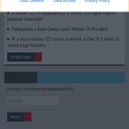
Data Deletion
Data Access
Privacy Policy
Nem biztos, hogy érdemes kivárni az iPhone 18 Prot
A Galaxy S25 is megkaphatja a Galaxy S26 egyik legjobb
kamerás funkcióját
Élőképeken a Dark Cherry színű iPhone 18 Pro Max!
Itt a vég a Galaxy S23 széria számára: a One UI 9 lehet az
utolsó nagy frissítés
További hírek
Mennyibe kerül
Keressen a telefonboltok ajánlatai között!