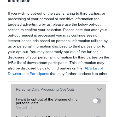
Information
2014.05.16
| Phone Arena
A Xiaomi bemutatta a 7.9 colos MiPad-ot, a világon
If you wish to opt-out of the sale, sharing to third parties, or
elsőként Nvidia Tegra K1 chippel.
processing of your personal or sensitive information for
targeted advertising by us, please use the below opt-out
section to confirm your selection. Please note that after your
opt-out request is processed you may continue seeing
Megérkezett a Xiaomi 15 - A legjobb
interest-based ads based on personal information utilized by
kompakt zászlóshajó 2025-ben?
us or personal information disclosed to third parties prior to
2025.03.04
| Android Authority
your opt-out. You may separately opt-out of the further
disclosure of your personal information by third parties on the
A Xiaomi 15 Ultra és a Xiaomi 15 hivatalosan is
IAB’s list of downstream participants. This information may
bemutatkozott a globális piacokon, így végre elérhetővé
also be disclosed by us to third parties on the
IAB’s List of
vált a kínai gyártó új csúcskategóriás telefonpárosa.
Downstream Participants
that may further disclose it to other
third parties.
Xiaomi HyperOS 3.0 Android 16
Please note that this website/app uses one or more Google
Personal Data Processing Opt Outs
alapokon: új ikonok, Super Island és
services and may gather and store information including but
béta indulás – itt a támogatott
not limited to your visit or usage behaviour. You may click to
I want to opt-out of the Sharing of my
készülékek listája
personal data.
grant or deny consent to Google and its third-party tags to
Opted In
2025.08.29
| GSM Arena
use your data for below specified purposes in below Google
A Xiaomi hivatalosan is bejelentette a HyperOS 3.0
consent section.