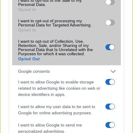
I want to opt-out of the Sale of my
érkezését, amely az Android 16-ra épül, és hamarosan
Personal Data.
indul a béta program első hulláma.
Opted In
I want to opt-out of processing my
Personal Data for Targeted Advertising.
Opted In
I want to opt-out of Collection, Use,
KAPCSOLÓDÓ HÍREK
Retention, Sale, and/or Sharing of my
Personal Data that Is Unrelated with the
Purposes for which it was collected.
A Sony belép a Windows Phone piacra
Opted Out
Apple iPhone 5S pletykák
Google consents
Két színű LED lesz az iPhone 5S-ben?
I want to allow Google to enable storage
iPhone 5S és iPhone 6 pletykák
related to advertising like cookies on web or
device identifiers in apps.
Képeken az olcsó, műanyag iPhone
I want to allow my user data to be sent to
Kiszivárgott a Xiaomi két új olcsó okosórája: érkezik a
Google for online advertising purposes.
Redmi Watch 6 Active és a Watch 6 Lite
I want to allow Google to send me
Apple Watch Series 12: ezek lehetnek az idei nagy
personalized advertising.
újdonságok