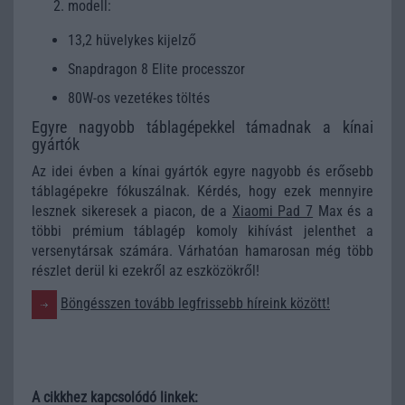
modell:
13,2 hüvelykes kijelző
Snapdragon 8 Elite processzor
80W-os vezetékes töltés
Egyre nagyobb táblagépekkel támadnak a kínai
gyártók
Az idei évben a kínai gyártók egyre nagyobb és erősebb
táblagépekre fókuszálnak. Kérdés, hogy ezek mennyire
lesznek sikeresek a piacon, de a
Xiaomi Pad 7
Max és a
többi prémium táblagép komoly kihívást jelenthet a
versenytársak számára. Várhatóan hamarosan még több
részlet derül ki ezekről az eszközökről!
Böngésszen tovább legfrissebb híreink között!
A cikkhez kapcsolódó linkek: