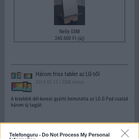
Nelly GSM
245.000 Ft (új)
Három friss tablet az LG-től
2014.05.15
| GSM Arena
A kisebbik dél-koreai gyártó bemutatta az LG G Pad család
három új tagját.
Itt az iPad-verő tablet, egyenesen
Telefonguru -
Do Not Process My Personal
Kínából