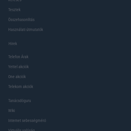
Tesztek
Összehasonlítás
Használati útmutatók
Hirek
Telefon Árak
Yettel akciók
One akciók
Telekom akciók
Tanácsdóguru
Wiki
Internet sebességmérő
Virtuális valóság