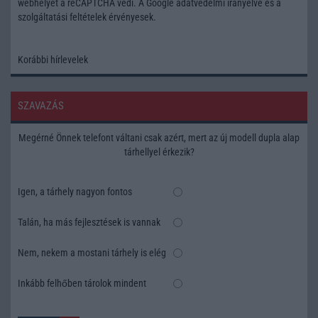
webhelyet a reCAPTCHA védi. A Google
adatvédelmi irányelve
és a
szolgáltatási feltételek
érvényesek.
Korábbi hírlevelek
SZAVAZÁS
Megérné Önnek telefont váltani csak azért, mert az új modell dupla alap
tárhellyel érkezik?
Igen, a tárhely nagyon fontos
Talán, ha más fejlesztések is vannak
Nem, nekem a mostani tárhely is elég
Inkább felhőben tárolok mindent