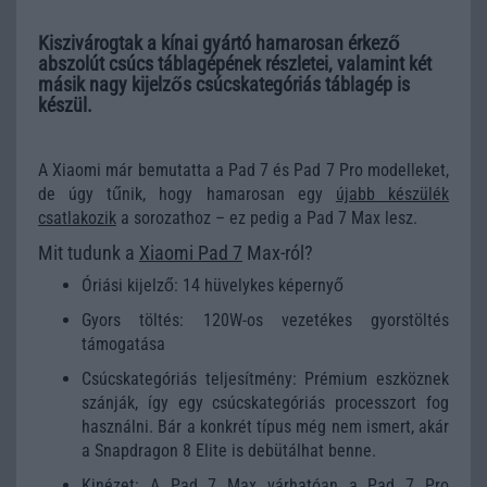
Kiszivárogtak a kínai gyártó hamarosan érkező
abszolút csúcs táblagépének részletei, valamint két
másik nagy kijelzős csúcskategóriás táblagép is
készül.
A Xiaomi már bemutatta a Pad 7 és Pad 7 Pro modelleket,
de úgy tűnik, hogy hamarosan egy
újabb készülék
csatlakozik
a sorozathoz – ez pedig a Pad 7 Max lesz.
Mit tudunk a
Xiaomi Pad 7
Max-ról?
Óriási kijelző: 14 hüvelykes képernyő
Gyors töltés: 120W-os vezetékes gyorstöltés
támogatása
Csúcskategóriás teljesítmény: Prémium eszköznek
szánják, így egy csúcskategóriás processzort fog
használni. Bár a konkrét típus még nem ismert, akár
a Snapdragon 8 Elite is debütálhat benne.
Kinézet: A Pad 7 Max várhatóan a Pad 7 Pro