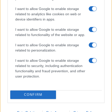
Apple Watch Series 12 és Ultra 4: ezekre az újdonságokra
I want to allow Google to enable storage
számíthatunk idén ősszel
related to analytics like cookies on web or
device identifiers in apps.
További hírek
I want to allow Google to enable storage
related to functionality of the website or app.
I want to allow Google to enable storage
LEGOLVASOTTABBAK
related to personalization.
Számos népszerű Samsung Galaxy készülék kimarad a One
I want to allow Google to enable storage
UI 9 frissítésből – itt a lista az érintett modellekről
related to security, including authentication
functionality and fraud prevention, and other
iPhone 18 bemutató dátum - ekkor rántja le a leplet az
user protection.
Apple az új csúcsmobilokról
Az Android rejtett automatizmusai: hat funkció, amely
észrevétlenül könnyíti meg a mindennapokat
CONFIRM
Ez a rejtett Samsung funkció teljesen megváltoztatja a
mobilhasználatot – sokan mégsem tudnak róla