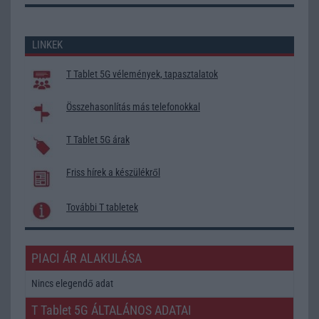
LINKEK
T Tablet 5G vélemények, tapasztalatok
Összehasonlítás más telefonokkal
T Tablet 5G árak
Friss hírek a készülékről
További T tabletek
PIACI ÁR ALAKULÁSA
Nincs elegendő adat
T Tablet 5G ÁLTALÁNOS ADATAI