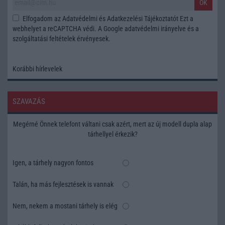
OK
Elfogadom az
Adatvédelmi és Adatkezelési Tájékoztatót
Ezt a
webhelyet a reCAPTCHA védi. A Google
adatvédelmi irányelve
és a
szolgáltatási feltételek
érvényesek.
Korábbi hírlevelek
SZAVAZÁS
Megérné Önnek telefont váltani csak azért, mert az új modell dupla alap
tárhellyel érkezik?
Igen, a tárhely nagyon fontos
Talán, ha más fejlesztések is vannak
Nem, nekem a mostani tárhely is elég