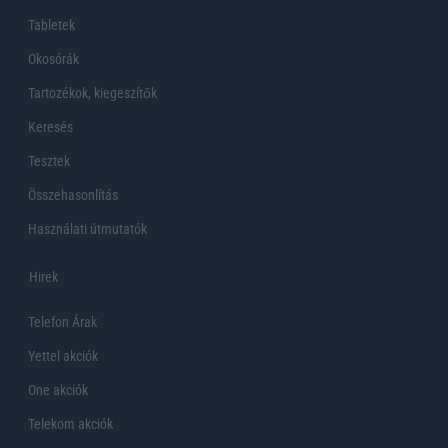
Tabletek
Okosórák
Tartozékok, kiegeszítők
Keresés
Tesztek
Összehasonlítás
Használati útmutatók
Hirek
Telefon Árak
Yettel akciók
One akciók
Telekom akciók