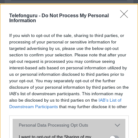
SNS integráció
van (alap tudással)
Telefonguru -
Do Not Process My Personal
Organizer
van (alap tudással)
Information
T9 szótár
Van
If you wish to opt-out of the sale, sharing to third parties, or
Office alkalmazások
DV = Document viewer (Word,
processing of your personal or sensitive information for
Excel, PowerPoint, PDF)
targeted advertising by us, please use the below opt-out
section to confirm your selection. Please note that after your
Iránytũ
ecompass
opt-out request is processed you may continue seeing
interest-based ads based on personal information utilized by
Extrák
ANT+ support
us or personal information disclosed to third parties prior to
EGYÉB
your opt-out. You may separately opt-out of the further
disclosure of your personal information by third parties on the
Vibra jelzés
Van
IAB’s list of downstream participants. This information may
also be disclosed by us to third parties on the
IAB’s List of
SIM típus
nanoSIM
Downstream Participants
that may further disclose it to other
third parties.
SIM-ek száma
1
Please note that this website/app uses one or more Google
Personal Data Processing Opt Outs
Flight mode
Van
services and may gather and store information including but
not limited to your visit or usage behaviour. You may click to
I want to opt-out of the Sharing of my
Terület
Magyar