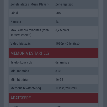
Zenelejátszás (Music Player)
Zene lejátszó
Rádió
RDS
Kamera
1x
Max. kamera felbontás (több
8,x Mpixel
kamera esetén)
Video lejátszás
1080p HD lejátszó
MEMÓRIA ÉS TÁRHELY
Telefonkönyv db
dinamikus
Min. memória
3 GB
Min. háttértár
16 GB
Memória bővíthetőség
T-Flash/microSD
ADATCSERE
GPRS
Van