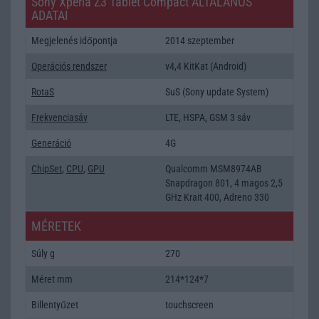
Sony Xperia Z3 Tablet Compact ÁLTALÁNOS
ADATAI
Megjelenés időpontja
2014 szeptember
Operációs rendszer
v4,4 KitKat (Android)
RotaS
SuS (Sony update System)
Frekvenciasáv
LTE, HSPA, GSM 3 sáv
Generáció
4G
ChipSet
,
CPU
,
GPU
Qualcomm MSM8974AB
Snapdragon 801, 4 magos 2,5
GHz Krait 400, Adreno 330
MÉRETEK
Súly g
270
Méret mm
214*124*7
Billentyűzet
touchscreen