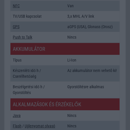
NFC
Van
TV/USB kapcsolat
3,x MHL A/V link
GPS
aGPS (USA), Glonass (Orosz)
Push to Talk
Nincs
AKKUMULÁTOR
Típus
Li-Ion
Készenléti idő h /
Az akkumulátor nem vehetõ ki!
Cserélhetőség
Beszélgetési idő h /
Gyorstöltésre alkalmas
Gyorstöltés
ALKALMAZÁSOK ÉS ÉRZÉKELŐK
Java
Nincs
Flash
/
Ujjlenyomat olvasó
Nincs