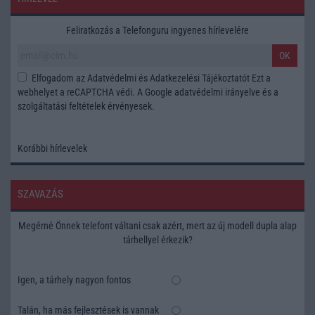
Feliratkozás a Telefonguru ingyenes hírlevelére
OK
Elfogadom az
Adatvédelmi és Adatkezelési Tájékoztatót
Ezt a
webhelyet a reCAPTCHA védi. A Google
adatvédelmi irányelve
és a
szolgáltatási feltételek
érvényesek.
Korábbi hírlevelek
SZAVAZÁS
Megérné Önnek telefont váltani csak azért, mert az új modell dupla alap
tárhellyel érkezik?
Igen, a tárhely nagyon fontos
Talán, ha más fejlesztések is vannak