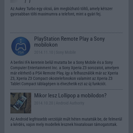
Az Aukey Turbo egy olcsó, ám megbízható töltõ, amely kétszer
gyorsabban tölti maximumra a telefont, mint a gyári fej.
PlayStation Remote Play a Sony
mobilokon
2014.11.10
| Sony Mobile
A berlini IFA keretein belül mutatta be a Sony Mobile és a Sony
Computer Entertainment Inc. a Sony Xperia Z3 sorozatot, amelyen
már elérhetõ a PS4 Remote Play, így a felhasználók már az Xperia
Z3, Xperia Z3 Compact okostelefonokon valamint az Xperia Z3
Tablet Compact táblagépen is élvezhetik ezt az új funkciót.
Mikor lesz Lollipop a mobilodon?
2014.10.20
| Android Authority
Az Android legfrissebb verzióját múlt héten mutatták be, de felmerül
a kérdés, vajon mely modellek lesznek hivatalosan támogatottak.