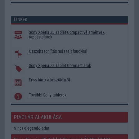
LINKEK
Sony Xperia Z3 Tablet Compact vélemények,
tapasztalatok
Összehasonlítás más telefonokkal
Sony Xperia Z3 Tablet Compact árak
Friss hírek a készülékről
További Sony tabletek
PIACI ÁR ALAKULÁSA
Nincs elegendő adat