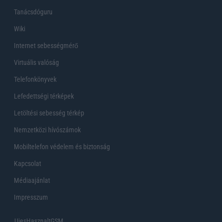
Tanácsdóguru
Wiki
Internet sebességmérő
Virtuális valóság
Telefonkönyvek
Lefedettségi térképek
Letöltési sebesség térkép
Nemzetközi hívószámok
Mobiltelefon védelem és biztonság
Kapcsolat
Médiaajánlat
Impresszum
UjesHasznaltGSM