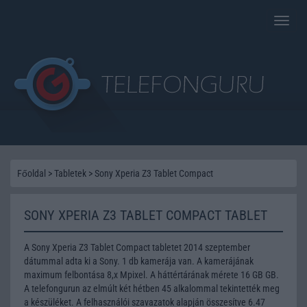
Toggle
naviga
Főoldal
>
Tabletek
>
Sony Xperia Z3 Tablet Compact
SONY XPERIA Z3 TABLET COMPACT TABLET
A Sony Xperia Z3 Tablet Compact tabletet 2014 szeptember
dátummal adta ki a Sony. 1 db kamerája van. A kamerájának
maximum felbontása 8,x Mpixel. A háttértárának mérete 16 GB GB.
A telefongurun az elmúlt két hétben 45 alkalommal tekintették meg
a készüléket. A felhasználói szavazatok alapján összesítve 6.47