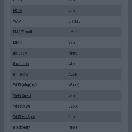
EDGE
Van
WAP
5HTML
EMS
/E-mail
eMail
MMS
Van
Infraport
Nincs
Bluetooth
v4,x
B/T extra
A2DP
Wi-Fi (alap)
g/b
v5 (ac)
Wi-Fi Direct
Van
Wi-Fi extra
DLNA
Wi-Fi HotSpot
Van
Blackberry
Nincs