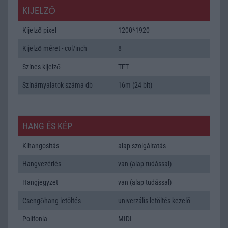
KIJELZŐ
Kijelző pixel
1200*1920
Kijelző méret - col/inch
8
Színes kijelző
TFT
Színárnyalatok száma db
16m (24 bit)
HANG ÉS KÉP
Kihangositás
alap szolgáltatás
Hangvezérlés
van (alap tudással)
Hangjegyzet
van (alap tudással)
Csengőhang letöltés
univerzális letöltés kezelõ
Polifonia
MIDI