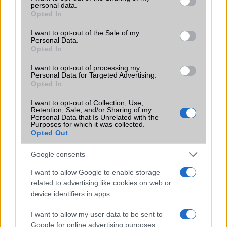
personal data.
grant or deny consent to Google and its third-party tags to
Opted In
Funkciók
Triluminos display, X-Reality
use your data for below specified purposes in below Google
Engine
consent section.
I want to opt-out of the Sale of my
Personal Data.
Brand
Tablet PC
Opted In
Védelem
IP68
I want to opt-out of processing my
Personal Data for Targeted Advertising.
Limited Edition
Nincs
Opted In
SAR
1,42
I want to opt-out of Collection, Use,
Retention, Sale, and/or Sharing of my
N/A = Nincs adat. Legutóbbi frissítés: 2026-07-13 19:00:00
Personal Data that Is Unrelated with the
Purposes for which it was collected.
Opted Out
Google consents
I want to allow Google to enable storage
related to advertising like cookies on web or
device identifiers in apps.
Új és Használt GSM kiemelt ajánlatok
I want to allow my user data to be sent to
Apple iPhone 15 Plus
Google for online advertising purposes.