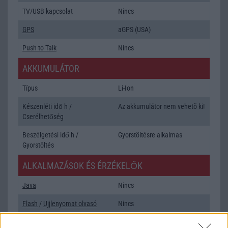
TV/USB kapcsolat
Nincs
GPS
aGPS (USA)
Push to Talk
Nincs
AKKUMULÁTOR
Típus
Li-Ion
Készenléti idő h /
Az akkumulátor nem vehetõ ki!
Cserélhetőség
Beszélgetési idő h /
Gyorstöltésre alkalmas
Gyorstöltés
ALKALMAZÁSOK ÉS ÉRZÉKELŐK
Java
Nincs
Flash
/
Ujjlenyomat olvasó
Nincs
SNS integráció
alap szolgáltatás