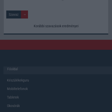
Korábbi szavazások eredményei
Főoldal
Készülékekguru
Mobiltelefonok
Tabletek
Okosórák