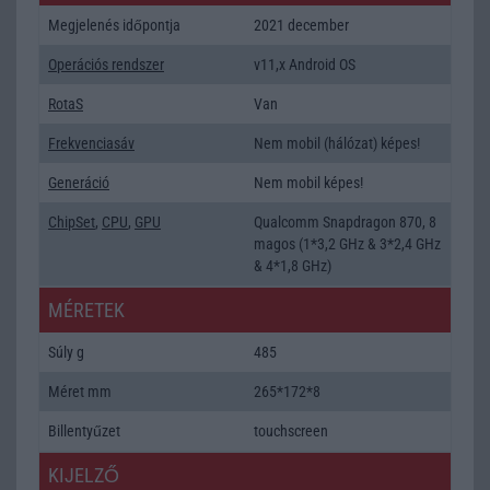
Megjelenés időpontja
2021 december
Operációs rendszer
v11,x Android OS
RotaS
Van
Frekvenciasáv
Nem mobil (hálózat) képes!
Generáció
Nem mobil képes!
ChipSet
,
CPU
,
GPU
Qualcomm Snapdragon 870, 8
magos (1*3,2 GHz & 3*2,4 GHz
& 4*1,8 GHz)
MÉRETEK
Súly g
485
Méret mm
265*172*8
Billentyűzet
touchscreen
KIJELZŐ