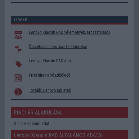
LINKEK
Lenovo Xiaoxin PAD vélemények, tapasztalatok
Összehasonlítás más telefonokkal
Lenovo Xiaoxin PAD árak
Friss hírek a készülékről
További Lenovo tabletek
PIACI ÁR ALAKULÁSA
Nincs elegendő adat
Lenovo Xiaoxin PAD ÁLTALÁNOS ADATAI