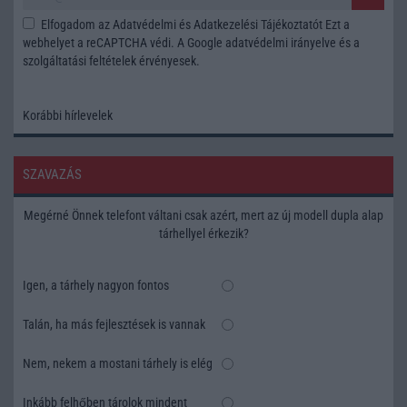
Elfogadom az
Adatvédelmi és Adatkezelési Tájékoztatót
Ezt a
webhelyet a reCAPTCHA védi. A Google
adatvédelmi irányelve
és a
szolgáltatási feltételek
érvényesek.
Korábbi hírlevelek
SZAVAZÁS
Megérné Önnek telefont váltani csak azért, mert az új modell dupla alap
tárhellyel érkezik?
Igen, a tárhely nagyon fontos
Talán, ha más fejlesztések is vannak
Nem, nekem a mostani tárhely is elég
Inkább felhőben tárolok mindent