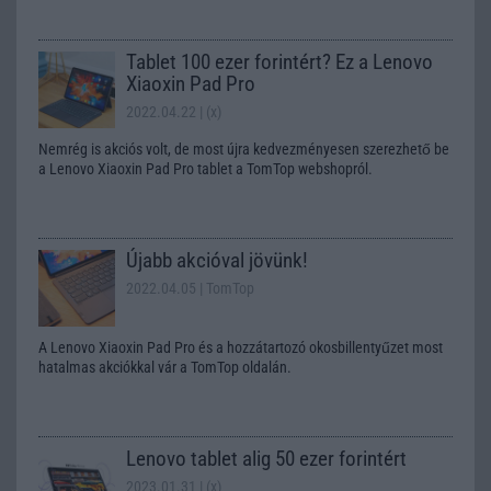
Tablet 100 ezer forintért? Ez a Lenovo
Xiaoxin Pad Pro
2022.04.22
| (x)
Nemrég is akciós volt, de most újra kedvezményesen szerezhető be
a Lenovo Xiaoxin Pad Pro tablet a TomTop webshopról.
Újabb akcióval jövünk!
2022.04.05
| TomTop
A Lenovo Xiaoxin Pad Pro és a hozzátartozó okosbillentyűzet most
hatalmas akciókkal vár a TomTop oldalán.
Lenovo tablet alig 50 ezer forintért
2023.01.31
| (x)