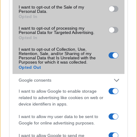
Brand
Tablet PC
consent section.
I want to opt-out of the Sale of my
Personal Data.
Védelem
vízlepergetõ ház
Opted In
Limited Edition
Nincs
I want to opt-out of processing my
Personal Data for Targeted Advertising.
SAR
Opted In
0,00
N/A = Nincs adat. Legutóbbi frissítés: 2026-07-13 19:00:00
I want to opt-out of Collection, Use,
Retention, Sale, and/or Sharing of my
Personal Data that Is Unrelated with the
Purposes for which it was collected.
Opted Out
Google consents
I want to allow Google to enable storage
Új és Használt GSM kiemelt ajánlatok
related to advertising like cookies on web or
device identifiers in apps.
Apple iPhone Air
I want to allow my user data to be sent to
Google for online advertising purposes.
I want to allow Google to send me