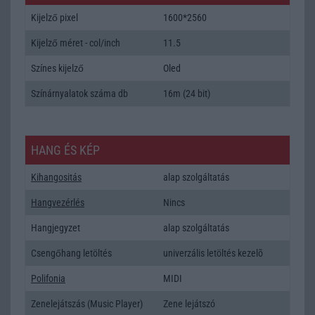
Kijelző pixel
1600*2560
Kijelző méret - col/inch
11.5
Színes kijelző
Oled
Színárnyalatok száma db
16m (24 bit)
HANG ÉS KÉP
Kihangositás
alap szolgáltatás
Hangvezérlés
Nincs
Hangjegyzet
alap szolgáltatás
Csengőhang letöltés
univerzális letöltés kezelõ
Polifonia
MIDI
Zenelejátszás (Music Player)
Zene lejátszó