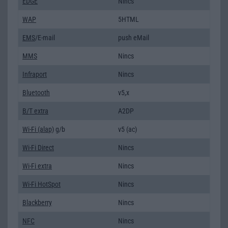
EDGE
Nincs
WAP
5HTML
EMS
/E-mail
push eMail
MMS
Nincs
Infraport
Nincs
Bluetooth
v5,x
B/T extra
A2DP
Wi-Fi (alap)
g/b
v5 (ac)
Wi-Fi Direct
Nincs
Wi-Fi extra
Nincs
Wi-Fi HotSpot
Nincs
Blackberry
Nincs
NFC
Nincs