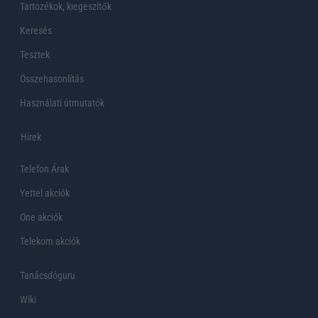
Tartozékok, kiegeszítők
Keresés
Tesztek
Összehasonlítás
Használati útmutatók
Hirek
Telefon Árak
Yettel akciók
One akciók
Telekom akciók
Tanácsdóguru
Wiki