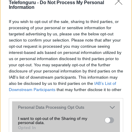
Telefonguru -
Do Not Process My Personal
Information
Organizer
alap szolgáltatás
T9 szótár
alkalmazás független szótár
If you wish to opt-out of the sale, sharing to third parties, or
processing of your personal or sensitive information for
Office alkalmazások
alap szolgáltatás
targeted advertising by us, please use the below opt-out
Iránytũ
Nincs
section to confirm your selection. Please note that after your
opt-out request is processed you may continue seeing
Extrák
Dolby Atmos hangrendszerû
interest-based ads based on personal information utilized by
us or personal information disclosed to third parties prior to
EGYÉB
your opt-out. You may separately opt-out of the further
disclosure of your personal information by third parties on the
Vibra jelzés
Nincs
IAB’s list of downstream participants. This information may
also be disclosed by us to third parties on the
SIM típus
Nincs
IAB’s List of
Downstream Participants
that may further disclose it to other
SIM-ek száma
0
third parties.
Flight mode
Nincs
Please note that this website/app uses one or more Google
Personal Data Processing Opt Outs
services and may gather and store information including but
Terület
Globális
not limited to your visit or usage behaviour. You may click to
I want to opt-out of the Sharing of my
personal data.
grant or deny consent to Google and its third-party tags to
Funkciók
Hiányos adatok vannak csak!
Opted In
use your data for below specified purposes in below Google