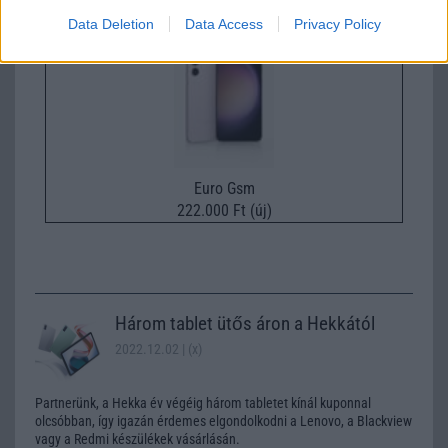
Data Deletion
Data Access
Privacy Policy
Euro Gsm
222.000 Ft (új)
Három tablet ütős áron a Hekkától
2022.12.02
| (x)
Partnerünk, a Hekka év végéig három tabletet kínál kuponnal
olcsóbban, így igazán érdemes elgondolkodni a Lenovo, a Blackview
vagy a Redmi készülékek vásárlásán.