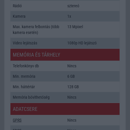
Rádió
sztereó
Kamera
1x
Max. kamera felbontás (több
13 Mpixel
kamera esetén)
Video lejátszás
1080p HD lejátszó
MEMÓRIA ÉS TÁRHELY
Telefonkönyv db
Nincs
Min. memória
6 GB
Min. háttértár
128 GB
Memória bővíthetőség
Nincs
ADATCSERE
GPRS
Nincs