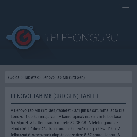
Toggle
naviga
Főoldal
>
Tabletek
>
Lenovo Tab M8 (3rd Gen)
LENOVO TAB M8 (3RD GEN) TABLET
A Lenovo Tab M8 (3rd Gen) tabletet 2021 június dátummal adta ki a
Lenovo. 1 db kamerája van. A kamerájának maximum felbontása
5,x Mpixel. A háttértárának mérete 32 GB GB. A telefongurun az
elmúlt két hétben 26 alkalommal tekintették meg a készüléket. A
felhasználói szavazatok alapján összesítve 5.67 pontot kapott. A