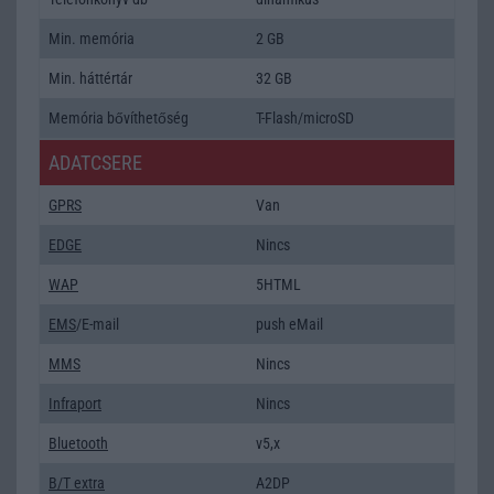
Min. memória
2 GB
Min. háttértár
32 GB
Memória bővíthetőség
T-Flash/microSD
ADATCSERE
GPRS
Van
EDGE
Nincs
WAP
5HTML
EMS
/E-mail
push eMail
MMS
Nincs
Infraport
Nincs
Bluetooth
v5,x
B/T extra
A2DP