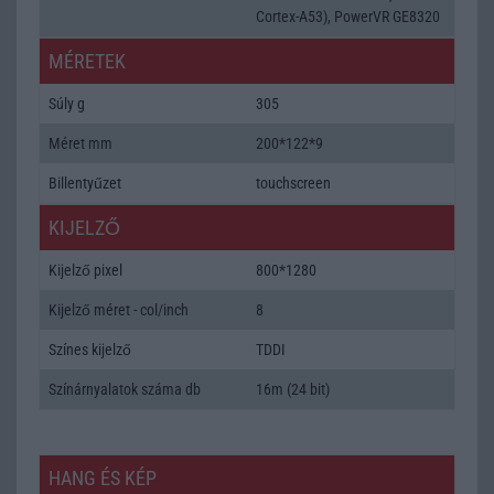
Cortex-A53), PowerVR GE8320
MÉRETEK
Súly g
305
Méret mm
200*122*9
Billentyűzet
touchscreen
KIJELZŐ
Kijelző pixel
800*1280
Kijelző méret - col/inch
8
Színes kijelző
TDDI
Színárnyalatok száma db
16m (24 bit)
HANG ÉS KÉP