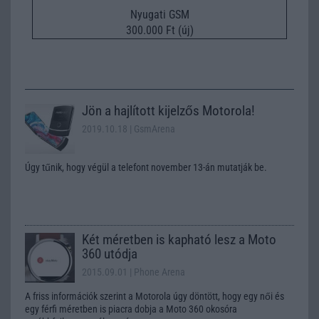
Nyugati GSM
300.000 Ft (új)
Jön a hajlított kijelzős Motorola!
2019.10.18
| GsmArena
Úgy tűnik, hogy végül a telefont november 13-án mutatják be.
Két méretben is kapható lesz a Moto
360 utódja
2015.09.01
| Phone Arena
A friss információk szerint a Motorola úgy döntött, hogy egy női és
egy férfi méretben is piacra dobja a Moto 360 okosóra