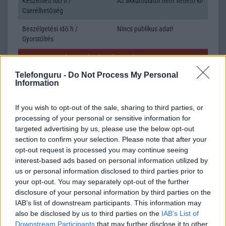
Készenléti idő h /
Az akkumulátor nem vehetõ ki!
Cserélhetőség
Beszélgetési idő h /
Nincs publikus adat!
Gyorstöltés
ALKALMAZÁSOK ÉS ÉRZÉKELŐK
Telefonguru -
Do Not Process My Personal
Java
Nincs
Information
Flash
/
Ujjlenyomat olvasó
Nincs
If you wish to opt-out of the sale, sharing to third parties, or
SNS integráció
alap szolgáltatás
processing of your personal or sensitive information for
targeted advertising by us, please use the below opt-out
Organizer
alap szolgáltatás
section to confirm your selection. Please note that after your
opt-out request is processed you may continue seeing
T9 szótár
alkalmazás független szótár
interest-based ads based on personal information utilized by
Office alkalmazások
alap szolgáltatás
us or personal information disclosed to third parties prior to
your opt-out. You may separately opt-out of the further
Iránytũ
Nincs
disclosure of your personal information by third parties on the
IAB’s list of downstream participants. This information may
Extrák
Nincs
also be disclosed by us to third parties on the
IAB’s List of
Downstream Participants
that may further disclose it to other