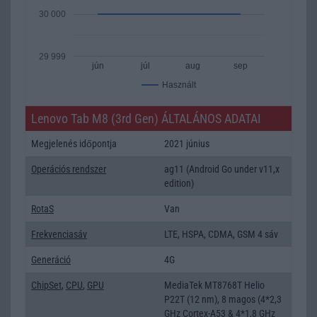
30 000
29 999
jún
júl
aug
sep
Használt
Lenovo Tab M8 (3rd Gen) ÁLTALÁNOS ADATAI
Megjelenés időpontja
2021 június
Operációs rendszer
ag11 (Android Go under v11,x
edition)
RotaS
Van
Frekvenciasáv
LTE, HSPA, CDMA, GSM 4 sáv
Generáció
4G
ChipSet
,
CPU
,
GPU
MediaTek MT8768T Helio
P22T (12 nm), 8 magos (4*2,3
GHz Cortex-A53 & 4*1,8 GHz