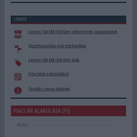
LINKEK
Lenovo Tab M8 (3rd Gen) vélemények, tapasztalatok
Összehasonlítás más telefonokkal
Lenovo Tab M8 (3rd Gen) árak
Friss hírek a készülékről
További Lenovo tabletek
PIACI ÁR ALAKULÁSA (Ft)
30 001