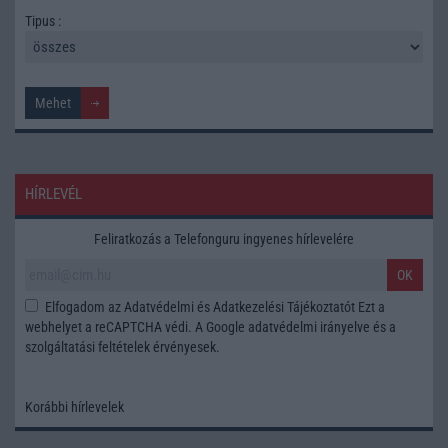
Tipus :
HÍRLEVÉL
Feliratkozás a Telefonguru ingyenes hírlevelére
OK
Elfogadom az
Adatvédelmi és Adatkezelési Tájékoztatót
Ezt a
webhelyet a reCAPTCHA védi. A Google
adatvédelmi irányelve
és a
szolgáltatási feltételek
érvényesek.
Korábbi hírlevelek