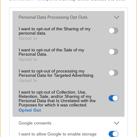
EGYÉB
third parties.
Vibra jelzés
alap szolgáltatás
Please note that this website/app uses one or more Google
Personal Data Processing Opt Outs
services and may gather and store information including but
SIM típus
nanoSIM
not limited to your visit or usage behaviour. You may click to
I want to opt-out of the Sharing of my
personal data.
SIM-ek száma
1
grant or deny consent to Google and its third-party tags to
Opted In
use your data for below specified purposes in below Google
Flight mode
Van
consent section.
I want to opt-out of the Sale of my
Personal Data.
Terület
Globális
Opted In
Funkciók
Van 2 és 3 GB-os verziója is. A
I want to opt-out of processing my
3 GB-os normál Androiddal
Personal Data for Targeted Advertising.
software-ezett.
Opted In
Brand
Tablet PC
I want to opt-out of Collection, Use,
Retention, Sale, and/or Sharing of my
Personal Data that Is Unrelated with the
Védelem
Nincs
Purposes for which it was collected.
Opted Out
Limited Edition
Nincs
Google consents
SAR
Nincs publikus adat!
N/A = Nincs adat. Legutóbbi frissítés: 2026-07-13 19:00:00
I want to allow Google to enable storage