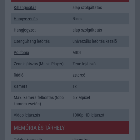
Kihangositás
alap szolgáltatás
Hangvezérlés
Nincs
Hangjegyzet
alap szolgáltatás
Csengőhang letöltés
univerzális letöltés kezelõ
Polifonia
MIDI
Zenelejátszás (Music Player)
Zene lejátszó
Rádió
sztereó
Kamera
1x
Max. kamera felbontás (több
5,x Mpixel
kamera esetén)
Video lejátszás
1080p HD lejátszó
MEMÓRIA ÉS TÁRHELY
Telefonkönyv db
dinamikus