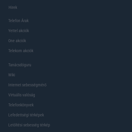
Hirek
Telefon Árak
Yettel akciók
One akciók
Telekom akciók
Tanácsdóguru
Wiki
Internet sebességmérő
Virtuális valóság
Telefonkönyvek
Lefedettségi térképek
Letöltési sebesség térkép