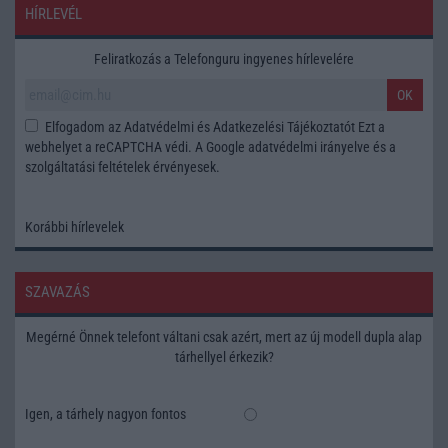
HÍRLEVÉL
Feliratkozás a Telefonguru ingyenes hírlevelére
OK
Elfogadom az
Adatvédelmi és Adatkezelési Tájékoztatót
Ezt a
webhelyet a reCAPTCHA védi. A Google
adatvédelmi irányelve
és a
szolgáltatási feltételek
érvényesek.
Korábbi hírlevelek
SZAVAZÁS
Megérné Önnek telefont váltani csak azért, mert az új modell dupla alap
tárhellyel érkezik?
Igen, a tárhely nagyon fontos