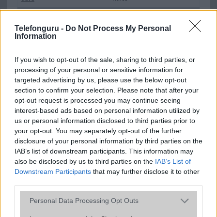
Flash
/
Ujjlenyomat olvasó
Nincs
Telefonguru -
Do Not Process My Personal
SNS integráció
alap szolgáltatás
Information
Organizer
alap szolgáltatás
If you wish to opt-out of the sale, sharing to third parties, or
T9 szótár
alkalmazás független szótár
processing of your personal or sensitive information for
targeted advertising by us, please use the below opt-out
Office alkalmazások
DV = Document viewer (Word,
section to confirm your selection. Please note that after your
Excel, PowerPoint, PDF)
opt-out request is processed you may continue seeing
interest-based ads based on personal information utilized by
Iránytũ
ecompass
us or personal information disclosed to third parties prior to
Extrák
Nincs
your opt-out. You may separately opt-out of the further
disclosure of your personal information by third parties on the
EGYÉB
IAB’s list of downstream participants. This information may
also be disclosed by us to third parties on the
IAB’s List of
Vibra jelzés
Van
Downstream Participants
that may further disclose it to other
third parties.
SIM típus
microSIM
Please note that this website/app uses one or more Google
Personal Data Processing Opt Outs
SIM-ek száma
1
services and may gather and store information including but