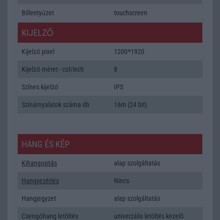
Billentyűzet
touchscreen
KIJELZŐ
Kijelző pixel
1200*1920
Kijelző méret - col/inch
8
Színes kijelző
IPS
Színárnyalatok száma db
16m (24 bit)
HANG ÉS KÉP
Kihangositás
alap szolgáltatás
Hangvezérlés
Nincs
Hangjegyzet
alap szolgáltatás
Csengőhang letöltés
univerzális letöltés kezelõ