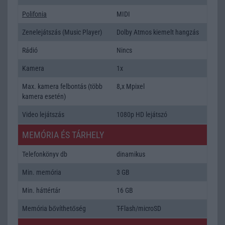
Polifonia
MIDI
Zenelejátszás (Music Player)
Dolby Atmos kiemelt hangzás
Rádió
Nincs
Kamera
1x
Max. kamera felbontás (több
8,x Mpixel
kamera esetén)
Video lejátszás
1080p HD lejátszó
MEMÓRIA ÉS TÁRHELY
Telefonkönyv db
dinamikus
Min. memória
3 GB
Min. háttértár
16 GB
Memória bővíthetőség
T-Flash/microSD