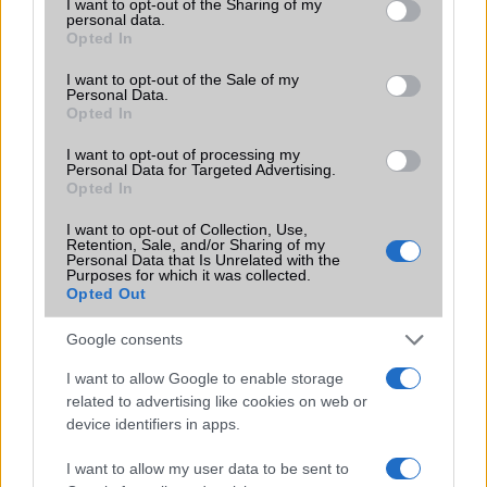
not limited to your visit or usage behaviour. You may click to
I want to opt-out of the Sharing of my
Flight mode
Van
personal data.
grant or deny consent to Google and its third-party tags to
Opted In
Terület
Globális
use your data for below specified purposes in below Google
consent section.
I want to opt-out of the Sale of my
Funkciók
Photo/video editor
Personal Data.
Opted In
Brand
Tablet PC
I want to opt-out of processing my
Védelem
Nincs
Personal Data for Targeted Advertising.
Opted In
Limited Edition
Nincs
I want to opt-out of Collection, Use,
SAR
Nincs publikus adat!
Retention, Sale, and/or Sharing of my
Personal Data that Is Unrelated with the
N/A = Nincs adat. Legutóbbi frissítés: 2026-07-13 19:00:00
Purposes for which it was collected.
Opted Out
Google consents
I want to allow Google to enable storage
related to advertising like cookies on web or
device identifiers in apps.
Új és Használt GSM kiemelt ajánlatok
I want to allow my user data to be sent to