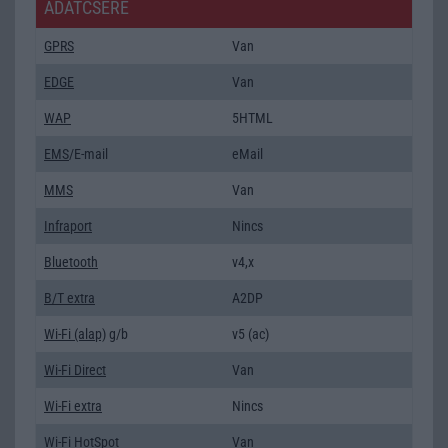
ADATCSERE
GPRS
Van
EDGE
Van
WAP
5HTML
EMS
/E-mail
eMail
MMS
Van
Infraport
Nincs
Bluetooth
v4,x
B/T extra
A2DP
Wi-Fi (alap)
g/b
v5 (ac)
Wi-Fi Direct
Van
Wi-Fi extra
Nincs
Wi-Fi HotSpot
Van