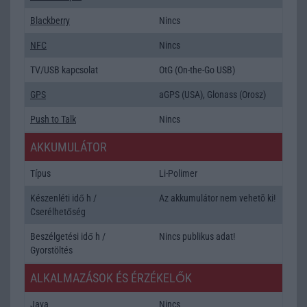
Blackberry
Nincs
NFC
Nincs
TV/USB kapcsolat
OtG (On-the-Go USB)
GPS
aGPS (USA), Glonass (Orosz)
Push to Talk
Nincs
AKKUMULÁTOR
Típus
Li-Polimer
Készenléti idő h /
Az akkumulátor nem vehetõ ki!
Cserélhetőség
Beszélgetési idő h /
Nincs publikus adat!
Gyorstöltés
ALKALMAZÁSOK ÉS ÉRZÉKELŐK
Java
Nincs