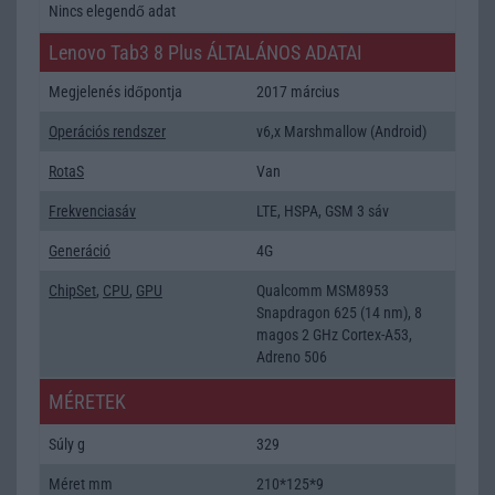
Nincs elegendő adat
Lenovo Tab3 8 Plus ÁLTALÁNOS ADATAI
Megjelenés időpontja
2017 március
Operációs rendszer
v6,x Marshmallow (Android)
RotaS
Van
Frekvenciasáv
LTE, HSPA, GSM 3 sáv
Generáció
4G
ChipSet
,
CPU
,
GPU
Qualcomm MSM8953
Snapdragon 625 (14 nm), 8
magos 2 GHz Cortex-A53,
Adreno 506
MÉRETEK
Súly g
329
Méret mm
210*125*9