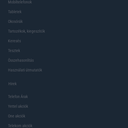
Mobiltelefonok
Tabletek
Okosórák
Tartozékok, kiegeszítők
Keresés
Tesztek
Összehasonlítás
Használati útmutatók
Hirek
Telefon Árak
Yettel akciók
One akciók
Telekom akciók