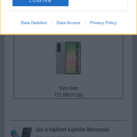
CONFIRM
Nyugati GSM
435.000 Ft (új)
Data Deletion
Data Access
Privacy Policy
Samsung Galaxy A56
Euro Gsm
112.000 Ft (új)
Jön a hajlított kijelzős Motorola!