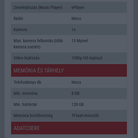
Zenelejátszás (Music Player)
ePlayer
Rádió
Nincs
Kamera
1x
Max. kamera felbontás (több
13 Mpixel
kamera esetén)
Video lejátszás
1080p HD lejátszó
MEMÓRIA ÉS TÁRHELY
Telefonkönyv db
Nincs
Min. memória
8 GB
Min. háttértár
128 GB
Memória bővíthetőség
T-Flash/microSD
ADATCSERE