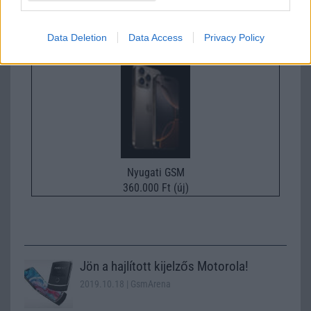
295.000 Ft (új)
Data Deletion
Data Access
Privacy Policy
Apple iPhone 16 Pro
Nyugati GSM
360.000 Ft (új)
Jön a hajlított kijelzős Motorola!
2019.10.18
| GsmArena