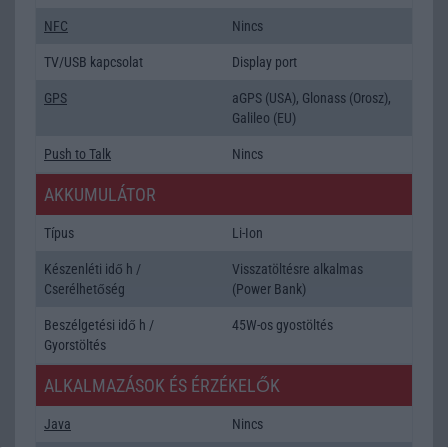
NFC
Nincs
TV/USB kapcsolat
Display port
GPS
aGPS (USA), Glonass (Orosz),
Galileo (EU)
Push to Talk
Nincs
AKKUMULÁTOR
Típus
Li-Ion
Készenléti idő h /
Visszatöltésre alkalmas
Cserélhetőség
(Power Bank)
Beszélgetési idő h /
45W-os gyostöltés
Gyorstöltés
ALKALMAZÁSOK ÉS ÉRZÉKELŐK
Java
Nincs