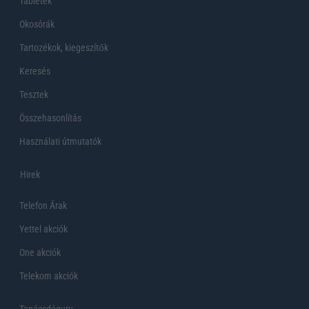
Tabletek
Okosórák
Tartozékok, kiegeszítők
Keresés
Tesztek
Összehasonlítás
Használati útmutatók
Hirek
Telefon Árak
Yettel akciók
One akciók
Telekom akciók
Tanácsdóguru