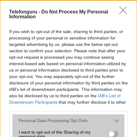
Flash
/
Ujjlenyomat olvasó
Fingerprint sensor
Telefonguru -
Do Not Process My Personal
SNS integráció
alap szolgáltatás
Information
Organizer
alap szolgáltatás
If you wish to opt-out of the sale, sharing to third parties, or
T9 szótár
alkalmazás független szótár
processing of your personal or sensitive information for
targeted advertising by us, please use the below opt-out
Office alkalmazások
alap szolgáltatás
section to confirm your selection. Please note that after your
opt-out request is processed you may continue seeing
Iránytũ
Nincs
interest-based ads based on personal information utilized by
Extrák
JBL sound
us or personal information disclosed to third parties prior to
your opt-out. You may separately opt-out of the further
EGYÉB
disclosure of your personal information by third parties on the
IAB’s list of downstream participants. This information may
Vibra jelzés
alap szolgáltatás
also be disclosed by us to third parties on the
IAB’s List of
Downstream Participants
that may further disclose it to other
SIM típus
Nincs
third parties.
SIM-ek száma
0
Please note that this website/app uses one or more Google
Personal Data Processing Opt Outs
services and may gather and store information including but
Flight mode
Nincs
not limited to your visit or usage behaviour. You may click to
I want to opt-out of the Sharing of my
personal data.