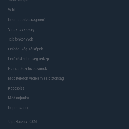
Wiki
Internet sebességmérő
Virtuális valóság
Telefonkönyvek
Lefedettségi térképek
Letöltési sebesség térkép
Nemzetközi hívószámok
Mobiltelefon védelem és biztonság
Kapcsolat
Médiaajánlat
Impresszum
UjesHasznaltGSM