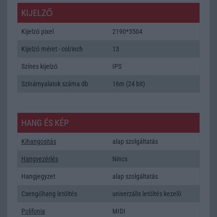
KIJELZŐ
Kijelző pixel
2190*3504
Kijelző méret - col/inch
13
Színes kijelző
IPS
Színárnyalatok száma db
16m (24 bit)
HANG ÉS KÉP
Kihangositás
alap szolgáltatás
Hangvezérlés
Nincs
Hangjegyzet
alap szolgáltatás
Csengőhang letöltés
univerzális letöltés kezelõ
Polifonia
MIDI