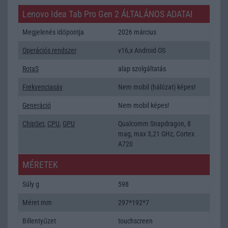
Lenovo Idea Tab Pro Gen 2 ÁLTALÁNOS ADATAI
Megjelenés időpontja
2026 március
Operációs rendszer
v16,x Android OS
RotaS
alap szolgáltatás
Frekvenciasáv
Nem mobil (hálózat) képes!
Generáció
Nem mobil képes!
ChipSet
,
CPU
,
GPU
Qualcomm Snapdragon, 8
mag, max 3,21 GHz, Cortex
A720
MÉRETEK
Súly g
598
Méret mm
297*192*7
Billentyűzet
touchscreen