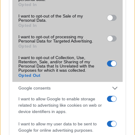
Terület
Globális
grant or deny consent to Google and its third-party tags to
Opted In
use your data for below specified purposes in below Google
Funkciók
Ceruza támogatás!
consent section.
I want to opt-out of the Sale of my
Personal Data.
Brand
Tablet PC
Opted In
Védelem
Nincs
I want to opt-out of processing my
Personal Data for Targeted Advertising.
Limited Edition
Nincs
Opted In
SAR
0,00
I want to opt-out of Collection, Use,
Retention, Sale, and/or Sharing of my
N/A = Nincs adat. Legutóbbi frissítés: 2026-07-13 19:00:00
Personal Data that Is Unrelated with the
Purposes for which it was collected.
Opted Out
Google consents
I want to allow Google to enable storage
related to advertising like cookies on web or
device identifiers in apps.
Új és Használt GSM kiemelt ajánlatok
I want to allow my user data to be sent to
Apple iPhone 15 Pro
Google for online advertising purposes.