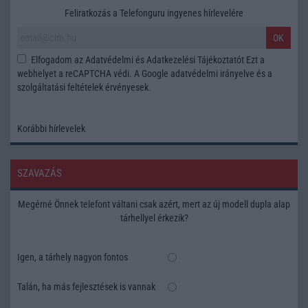
Feliratkozás a Telefonguru ingyenes hírlevelére
OK
Elfogadom az
Adatvédelmi és Adatkezelési Tájékoztatót
Ezt a
webhelyet a reCAPTCHA védi. A Google
adatvédelmi irányelve
és a
szolgáltatási feltételek
érvényesek.
Korábbi hírlevelek
SZAVAZÁS
Megérné Önnek telefont váltani csak azért, mert az új modell dupla alap
tárhellyel érkezik?
Igen, a tárhely nagyon fontos
Talán, ha más fejlesztések is vannak