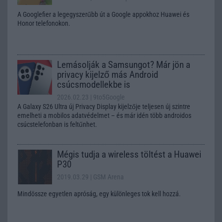
A Googlefier a legegyszerűbb út a Google appokhoz Huawei és
Honor telefonokon.
Lemásolják a Samsungot? Már jön a
privacy kijelző más Android
csúcsmodellekbe is
2026.02.23
| 9to5Google
A Galaxy S26 Ultra új Privacy Display kijelzője teljesen új szintre
emelheti a mobilos adatvédelmet – és már idén több androidos
csúcstelefonban is feltűnhet.
Mégis tudja a wireless töltést a Huawei
P30
2019.03.29
| GSM Arena
Mindössze egyetlen apróság, egy különleges tok kell hozzá.