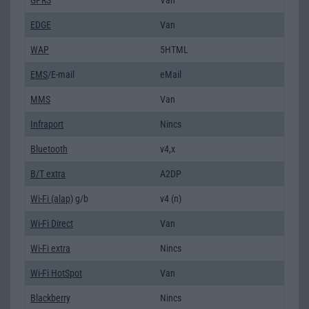
EDGE
Van
WAP
5HTML
EMS
/E-mail
eMail
MMS
Van
Infraport
Nincs
Bluetooth
v4,x
B/T extra
A2DP
Wi-Fi (alap)
g/b
v4 (n)
Wi-Fi Direct
Van
Wi-Fi extra
Nincs
Wi-Fi HotSpot
Van
Blackberry
Nincs