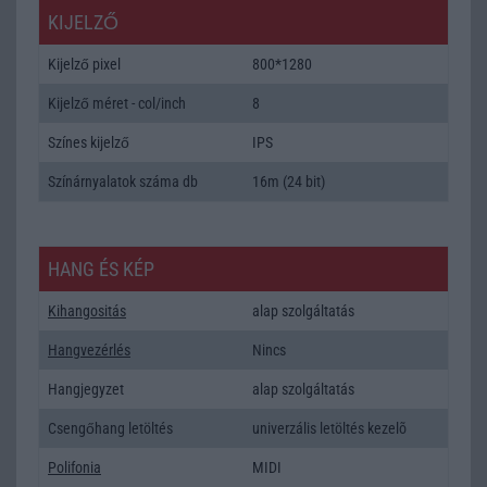
KIJELZŐ
Kijelző pixel
800*1280
Kijelző méret - col/inch
8
Színes kijelző
IPS
Színárnyalatok száma db
16m (24 bit)
HANG ÉS KÉP
Kihangositás
alap szolgáltatás
Hangvezérlés
Nincs
Hangjegyzet
alap szolgáltatás
Csengőhang letöltés
univerzális letöltés kezelõ
Polifonia
MIDI