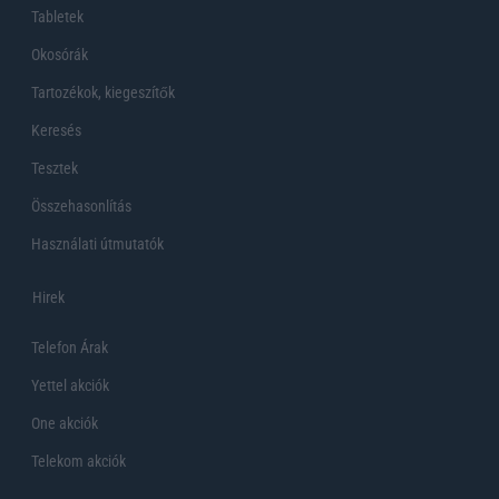
Tabletek
Okosórák
Tartozékok, kiegeszítők
Keresés
Tesztek
Összehasonlítás
Használati útmutatók
Hirek
Telefon Árak
Yettel akciók
One akciók
Telekom akciók