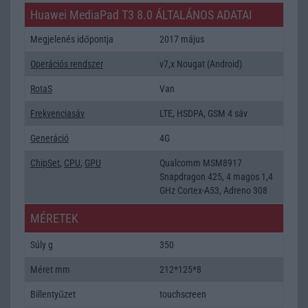
Huawei MediaPad T3 8.0 ÁLTALÁNOS ADATAI
Megjelenés időpontja
2017 május
Operációs rendszer
v7,x Nougat (Android)
RotaS
Van
Frekvenciasáv
LTE, HSDPA, GSM 4 sáv
Generáció
4G
ChipSet
,
CPU
,
GPU
Qualcomm MSM8917
Snapdragon 425, 4 magos 1,4
GHz Cortex-A53, Adreno 308
MÉRETEK
Súly g
350
Méret mm
212*125*8
Billentyűzet
touchscreen