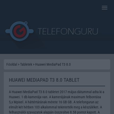
Toggle
naviga
Főoldal
>
Tabletek
>
Huawei MediaPad T3 8.0
HUAWEI MEDIAPAD T3 8.0 TABLET
A Huawei MediaPad T3 8.0 tabletet 2017 május dátummal adta ki a
Huawei. 1 db kamerája van. A kamerájának maximum felbontása
5,x Mpixel. A háttértárának mérete 16 GB GB. A telefongurun az
elmúlt két hétben 103 alkalommal tekintették meg a készüléket. A
felhasználói szavazatok alapján összesítve 8.58 pontot kapott. A