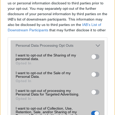
Flash
/
Ujjlenyomat olvasó
Nincs
us or personal information disclosed to third parties prior to
your opt-out. You may separately opt-out of the further
SNS integráció
alap szolgáltatás
disclosure of your personal information by third parties on the
IAB’s list of downstream participants. This information may
Organizer
alap szolgáltatás
also be disclosed by us to third parties on the
IAB’s List of
T9 szótár
alkalmazás független szótár
Downstream Participants
that may further disclose it to other
third parties.
Office alkalmazások
DV = Document viewer (Word,
Excel, PowerPoint, PDF)
Please note that this website/app uses one or more Google
Personal Data Processing Opt Outs
services and may gather and store information including but
Iránytũ
Nincs
not limited to your visit or usage behaviour. You may click to
I want to opt-out of the Sharing of my
personal data.
grant or deny consent to Google and its third-party tags to
Extrák
Nincs
Opted In
use your data for below specified purposes in below Google
consent section.
EGYÉB
I want to opt-out of the Sale of my
Personal Data.
Opted In
Vibra jelzés
Van
I want to opt-out of processing my
SIM típus
microSIM
Personal Data for Targeted Advertising.
Opted In
SIM-ek száma
1
I want to opt-out of Collection, Use,
Flight mode
Van
Retention, Sale, and/or Sharing of my