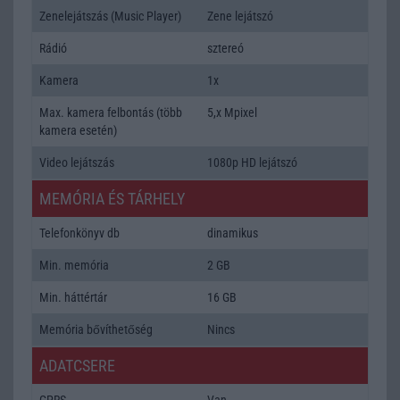
Zenelejátszás (Music Player)
Zene lejátszó
Rádió
sztereó
Kamera
1x
Max. kamera felbontás (több
5,x Mpixel
kamera esetén)
Video lejátszás
1080p HD lejátszó
MEMÓRIA ÉS TÁRHELY
Telefonkönyv db
dinamikus
Min. memória
2 GB
Min. háttértár
16 GB
Memória bővíthetőség
Nincs
ADATCSERE
GPRS
Van