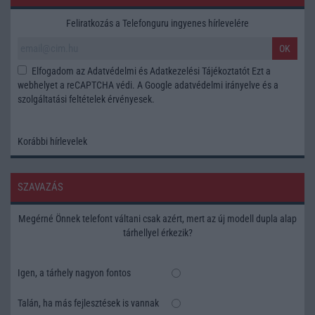
Feliratkozás a Telefonguru ingyenes hírlevelére
OK
Elfogadom az
Adatvédelmi és Adatkezelési Tájékoztatót
Ezt a
webhelyet a reCAPTCHA védi. A Google
adatvédelmi irányelve
és a
szolgáltatási feltételek
érvényesek.
Korábbi hírlevelek
SZAVAZÁS
Megérné Önnek telefont váltani csak azért, mert az új modell dupla alap
tárhellyel érkezik?
Igen, a tárhely nagyon fontos
Talán, ha más fejlesztések is vannak