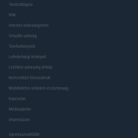
Tanácsdóguru
Wiki
Internet sebességmérő
Virtuális valóság
Telefonkönyvek
Lefedettségi térképek
Letöltési sebesség térkép
Nemzetközi hívószámok
Mobiltelefon védelem és biztonság
Kapcsolat
Médiaajánlat
Impresszum
UjesHasznaltGSM