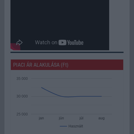
PIACI ÁR ALAKULÁSA (Ft)
35 000
30 000
25 000
jan
jún
júl
aug
Használt