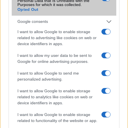
Personal Data that Is Unrelated with the
Purposes for which it was collected.
Terület
Magyar
Opted Out
Funkciók
Photo/video editor
Google consents
Brand
Tablet PC
I want to allow Google to enable storage
Védelem
Nincs
related to advertising like cookies on web or
device identifiers in apps.
Limited Edition
Nincs
I want to allow my user data to be sent to
SAR
Nincs publikus adat!
Google for online advertising purposes.
N/A = Nincs adat. Legutóbbi frissítés: 2026-07-13 19:00:00
I want to allow Google to send me
personalized advertising.
I want to allow Google to enable storage
related to analytics like cookies on web or
device identifiers in apps.
Új és Használt GSM kiemelt ajánlatok
I want to allow Google to enable storage
related to functionality of the website or app.
Apple Watch Series 11