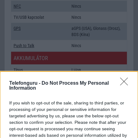
NFC
Nincs
TV/USB kapcsolat
Nincs
GPS
aGPS (USA), Glonass (Orosz),
BDS (Kína)
Push to Talk
Nincs
AKKUMULÁTOR
Típus
Li-Ion
Készenléti idő h /
Az akkumulátor nem vehetõ ki!
Telefonguru -
Do Not Process My Personal
Cserélhetőség
Information
Beszélgetési idő h /
Nincs publikus adat!
If you wish to opt-out of the sale, sharing to third parties, or
Gyorstöltés
processing of your personal or sensitive information for
targeted advertising by us, please use the below opt-out
ALKALMAZÁSOK ÉS ÉRZÉKELŐK
section to confirm your selection. Please note that after your
opt-out request is processed you may continue seeing
Java
Nincs
interest-based ads based on personal information utilized by