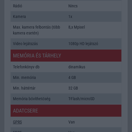
Rádió
Nincs
Kamera
1x
Max. kamera felbontás (több
8,x Mpixel
kamera esetén)
Video lejátszás
1080p HD lejátszó
MEMÓRIA ÉS TÁRHELY
Telefonkönyv db
dinamikus
Min. memória
4 GB
Min. háttértár
32 GB
Memória bővíthetőség
T-Flash/microSD
ADATCSERE
GPRS
Van