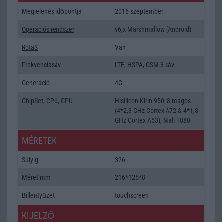
Megjelenés időpontja
2016 szeptember
Operációs rendszer
v6,x Marshmallow (Android)
RotaS
Van
Frekvenciasáv
LTE, HSPA, GSM 3 sáv
Generáció
4G
ChipSet
,
CPU
,
GPU
Hisilicon Kirin 950, 8 magos
(4*2,3 GHz Cortex-A72 & 4*1,8
GHz Cortex A53), Mali T880
MÉRETEK
Súly g
326
Méret mm
216*125*8
Billentyűzet
touchscreen
KIJELZŐ