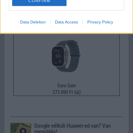
CONFIRM
Nelly GSM
245.000 Ft (használt)
Data Deletion
Data Access
Privacy Policy
Apple Watch Ultra 3
Euro Gsm
272.000 Ft (új)
Google nélküli Huawei-ed van? Van
megoldás!