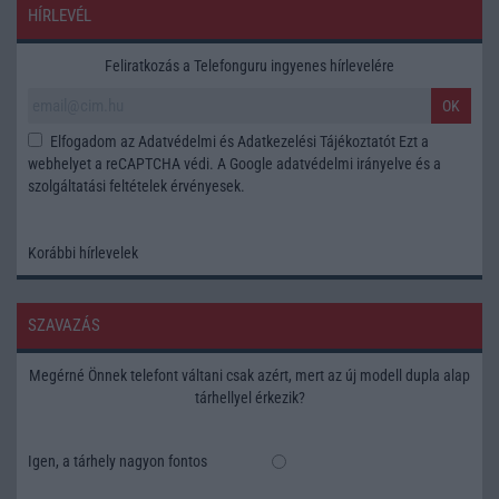
HÍRLEVÉL
Feliratkozás a Telefonguru ingyenes hírlevelére
OK
Elfogadom az
Adatvédelmi és Adatkezelési Tájékoztatót
Ezt a
webhelyet a reCAPTCHA védi. A Google
adatvédelmi irányelve
és a
szolgáltatási feltételek
érvényesek.
Korábbi hírlevelek
SZAVAZÁS
Megérné Önnek telefont váltani csak azért, mert az új modell dupla alap
tárhellyel érkezik?
Igen, a tárhely nagyon fontos