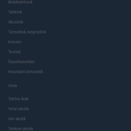
Mobiltelefonok
Tabletek
Okosórák
Tartozékok, kiegeszítők
Keresés
Tesztek
Összehasonlítás
Használati útmutatók
Hirek
Telefon Árak
Yettel akciók
One akciók
Telekom akciók