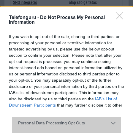
SNS integráció
alap szolgáltatás
Organizer
alap szolgáltatás
Telefonguru -
Do Not Process My Personal
Information
T9 szótár
alkalmazás független szótár
Office alkalmazások
DV = Document viewer (Word,
If you wish to opt-out of the sale, sharing to third parties, or
Excel, PowerPoint, PDF)
processing of your personal or sensitive information for
targeted advertising by us, please use the below opt-out
Iránytũ
ecompass
section to confirm your selection. Please note that after your
opt-out request is processed you may continue seeing
Extrák
Nincs
interest-based ads based on personal information utilized by
EGYÉB
us or personal information disclosed to third parties prior to
your opt-out. You may separately opt-out of the further
Vibra jelzés
Van
disclosure of your personal information by third parties on the
IAB’s list of downstream participants. This information may
SIM típus
nanoSIM
also be disclosed by us to third parties on the
IAB’s List of
Downstream Participants
that may further disclose it to other
SIM-ek száma
1
third parties.
Flight mode
Van
Please note that this website/app uses one or more Google
Personal Data Processing Opt Outs
services and may gather and store information including but
Terület
Globális