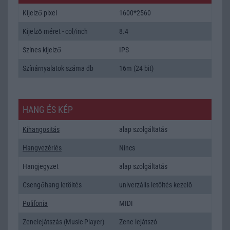
Kijelző pixel
1600*2560
Kijelző méret - col/inch
8.4
Színes kijelző
IPS
Színárnyalatok száma db
16m (24 bit)
HANG ÉS KÉP
Kihangositás
alap szolgáltatás
Hangvezérlés
Nincs
Hangjegyzet
alap szolgáltatás
Csengőhang letöltés
univerzális letöltés kezelõ
Polifonia
MIDI
Zenelejátszás (Music Player)
Zene lejátszó