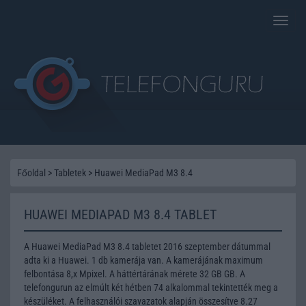
Toggle
naviga
Főoldal
>
Tabletek
>
Huawei MediaPad M3 8.4
HUAWEI MEDIAPAD M3 8.4 TABLET
A Huawei MediaPad M3 8.4 tabletet 2016 szeptember dátummal
adta ki a Huawei. 1 db kamerája van. A kamerájának maximum
felbontása 8,x Mpixel. A háttértárának mérete 32 GB GB. A
telefongurun az elmúlt két hétben 74 alkalommal tekintették meg a
készüléket. A felhasználói szavazatok alapján összesítve 8.27