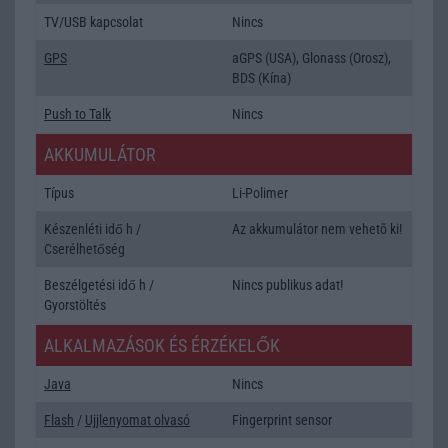
TV/USB kapcsolat
Nincs
GPS
aGPS (USA), Glonass (Orosz),
BDS (Kína)
Push to Talk
Nincs
AKKUMULÁTOR
Típus
Li-Polimer
Készenléti idő h /
Az akkumulátor nem vehetõ ki!
Cserélhetőség
Beszélgetési idő h /
Nincs publikus adat!
Gyorstöltés
ALKALMAZÁSOK ÉS ÉRZÉKELŐK
Java
Nincs
Flash
/
Ujjlenyomat olvasó
Fingerprint sensor