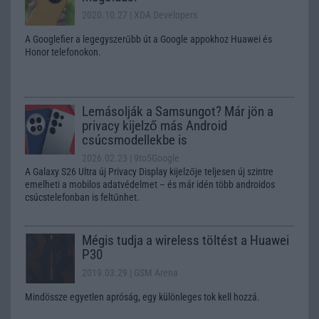
2020.10.27
| XDA Developers
A Googlefier a legegyszerűbb út a Google appokhoz Huawei és
Honor telefonokon.
Lemásolják a Samsungot? Már jön a
privacy kijelző más Android
csúcsmodellekbe is
2026.02.23
| 9to5Google
A Galaxy S26 Ultra új Privacy Display kijelzője teljesen új szintre
emelheti a mobilos adatvédelmet – és már idén több androidos
csúcstelefonban is feltűnhet.
Mégis tudja a wireless töltést a Huawei
P30
2019.03.29
| GSM Arena
Mindössze egyetlen apróság, egy különleges tok kell hozzá.