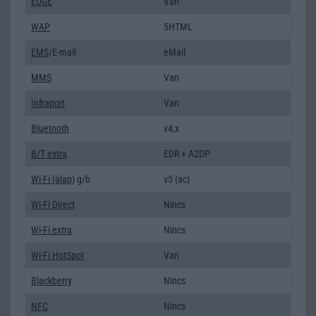
EDGE
Van
WAP
5HTML
EMS
/E-mail
eMail
MMS
Van
Infraport
Van
Bluetooth
v4,x
B/T extra
EDR + A2DP
Wi-Fi (alap)
g/b
v5 (ac)
Wi-Fi Direct
Nincs
Wi-Fi extra
Nincs
Wi-Fi HotSpot
Van
Blackberry
Nincs
NFC
Nincs