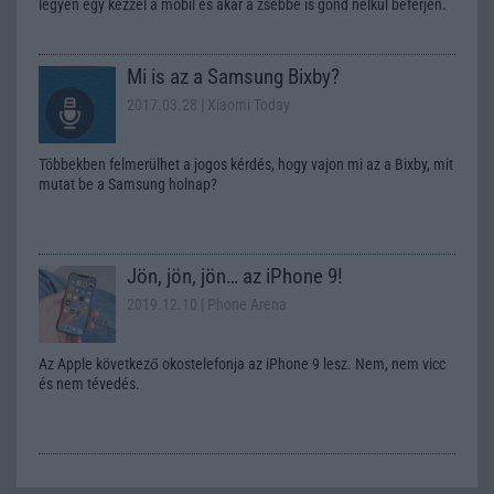
legyen egy kézzel a mobil és akár a zsebbe is gond nélkül beférjen.
Mi is az a Samsung Bixby?
2017.03.28
| Xiaomi Today
Többekben felmerülhet a jogos kérdés, hogy vajon mi az a Bixby, mit
mutat be a Samsung holnap?
Jön, jön, jön… az iPhone 9!
2019.12.10
| Phone Arena
Az Apple következő okostelefonja az iPhone 9 lesz. Nem, nem vicc
és nem tévedés.