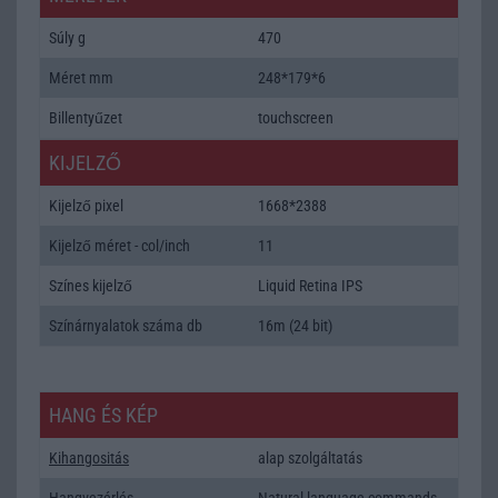
Súly g
470
Méret mm
248*179*6
Billentyűzet
touchscreen
KIJELZŐ
Kijelző pixel
1668*2388
Kijelző méret - col/inch
11
Színes kijelző
Liquid Retina IPS
Színárnyalatok száma db
16m (24 bit)
HANG ÉS KÉP
Kihangositás
alap szolgáltatás
Hangvezérlés
Natural language commands