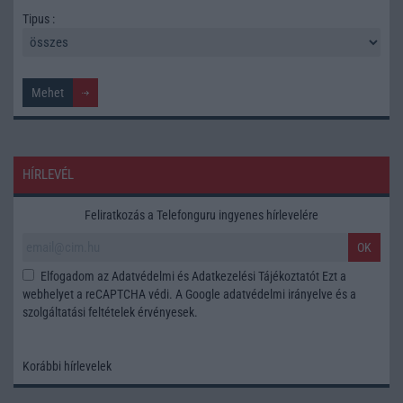
Tipus :
HÍRLEVÉL
Feliratkozás a Telefonguru ingyenes hírlevelére
OK
Elfogadom az
Adatvédelmi és Adatkezelési Tájékoztatót
Ezt a
webhelyet a reCAPTCHA védi. A Google
adatvédelmi irányelve
és a
szolgáltatási feltételek
érvényesek.
Korábbi hírlevelek