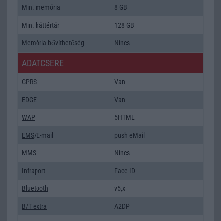
Min. memória
8 GB
Min. háttértár
128 GB
Memória bővíthetőség
Nincs
ADATCSERE
GPRS
Van
EDGE
Van
WAP
5HTML
EMS
/E-mail
push eMail
MMS
Nincs
Infraport
Face ID
Bluetooth
v5,x
B/T extra
A2DP