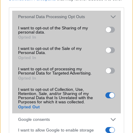
third parties.
EGYÉB
Please note that this website/app uses one or more Google
Personal Data Processing Opt Outs
services and may gather and store information including but
Vibra jelzés
Van
not limited to your visit or usage behaviour. You may click to
I want to opt-out of the Sharing of my
personal data.
grant or deny consent to Google and its third-party tags to
SIM típus
eSIM
Opted In
use your data for below specified purposes in below Google
SIM-ek száma
1
consent section.
I want to opt-out of the Sale of my
Personal Data.
Flight mode
Van
Opted In
Terület
Globális
I want to opt-out of processing my
Personal Data for Targeted Advertising.
Funkciók
Geo-tagging, touch focus
Opted In
Brand
Tablet PC
I want to opt-out of Collection, Use,
Retention, Sale, and/or Sharing of my
Personal Data that Is Unrelated with the
Védelem
olajálló burkolat
Purposes for which it was collected.
Opted Out
Limited Edition
Nincs
Google consents
SAR
Nincs publikus adat!
N/A = Nincs adat. Legutóbbi frissítés: 2026-07-13 19:00:00
I want to allow Google to enable storage