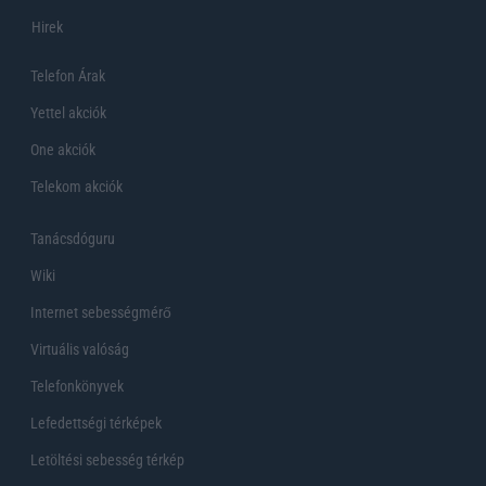
Hirek
Telefon Árak
Yettel akciók
One akciók
Telekom akciók
Tanácsdóguru
Wiki
Internet sebességmérő
Virtuális valóság
Telefonkönyvek
Lefedettségi térképek
Letöltési sebesség térkép