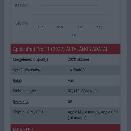
544 000
543 999
aug
sep
okt
nov
Új
Apple iPad Pro 11 (2022) ÁLTALÁNOS ADATAI
Megjelenés időpontja
2022 október
Operációs rendszer
16 iPadOS
RotaS
Van
Frekvenciasáv
5G, LTE, GSM 4 sáv
Generáció
5G
ChipSet
,
CPU
,
GPU
Apple M2, 8 magos, Apple GPU
(10 magos)
MÉRETEK