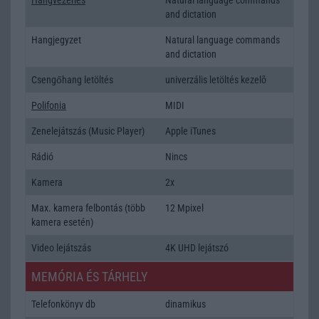
and dictation
Hangjegyzet
Natural language commands
and dictation
Csengőhang letöltés
univerzális letöltés kezelõ
Polifonia
MIDI
Zenelejátszás (Music Player)
Apple iTunes
Rádió
Nincs
Kamera
2x
Max. kamera felbontás (több
12 Mpixel
kamera esetén)
Video lejátszás
4K UHD lejátszó
MEMÓRIA ÉS TÁRHELY
Telefonkönyv db
dinamikus