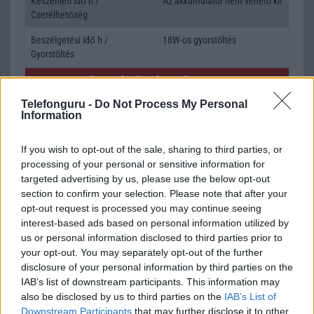
Készenléti idő h /
Az akkumulátor nem vehetõ ki!
Cserélhetőség
Beszélgetési idő h /
18W-os gyorstöltés
Gyorstöltés
ALKALMAZÁSOK ÉS ÉRZÉKELŐK
Telefonguru -
Do Not Process My Personal
Java
Nincs
Information
Flash
/
Ujjlenyomat olvasó
Nincs
If you wish to opt-out of the sale, sharing to third parties, or
SNS integráció
iCloud service
processing of your personal or sensitive information for
targeted advertising by us, please use the below opt-out
Organizer
iCloud service
section to confirm your selection. Please note that after your
opt-out request is processed you may continue seeing
T9 szótár
alkalmazás független szótár
interest-based ads based on personal information utilized by
Office alkalmazások
iDV = Document viewer (Word,
us or personal information disclosed to third parties prior to
Excel, PowerPoint, iBooks PDF
your opt-out. You may separately opt-out of the further
reader)
disclosure of your personal information by third parties on the
IAB’s list of downstream participants. This information may
Iránytũ
Nincs
also be disclosed by us to third parties on the
IAB’s List of
Downstream Participants
that may further disclose it to other
Extrák
Nincs