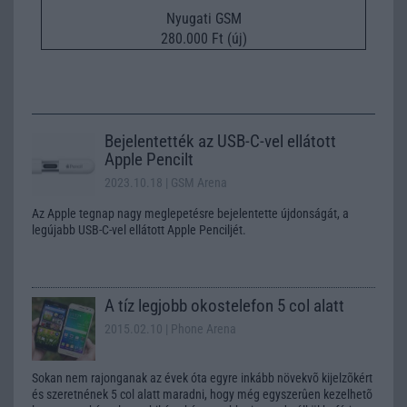
Nyugati GSM
280.000 Ft (új)
Bejelentették az USB-C-vel ellátott
Apple Pencilt
2023.10.18
| GSM Arena
Az Apple tegnap nagy meglepetésre bejelentette újdonságát, a
legújabb USB-C-vel ellátott Apple Penciljét.
A tíz legjobb okostelefon 5 col alatt
2015.02.10
| Phone Arena
Sokan nem rajonganak az évek óta egyre inkább növekvõ kijelzõkért
és szeretnének 5 col alatt maradni, hogy még egyszerûen kezelhetõ