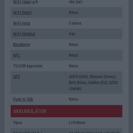
Wi-Fi (alap)
g/b
v6e (ae)
Wi-Fi Direct
Nincs
Wi-Fi extra
3 sávos
Wi-Fi HotSpot
Van
Blackberry
Nincs
NFC
Nincs
TV/USB kapcsolat
Nincs
GPS
aGPS (USA), Glonass (Orosz),
BDS (Kína), Galileo (EU), QZSS
(Japán)
Push to Talk
Nincs
AKKUMULÁTOR
Típus
Li-Polimer