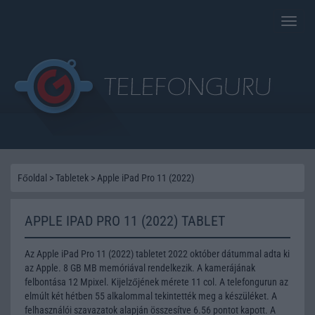
Toggle
naviga
Főoldal
>
Tabletek
>
Apple iPad Pro 11 (2022)
APPLE IPAD PRO 11 (2022) TABLET
Az Apple iPad Pro 11 (2022) tabletet 2022 október dátummal adta ki
az Apple. 8 GB MB memóriával rendelkezik. A kamerájának
felbontása 12 Mpixel. Kijelzőjének mérete 11 col. A telefongurun az
elmúlt két hétben 55 alkalommal tekintették meg a készüléket. A
felhasználói szavazatok alapján összesítve 6.56 pontot kapott. A