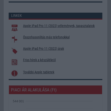
LINKEK
Apple iPad Pro 11 (2022) vélemények, tapasztalatok
Összehasonlítás más telefonokkal
Apple iPad Pro 11 (2022) árak
Friss hírek a készülékről
További Apple tabletek
PIACI ÁR ALAKULÁSA (Ft)
544 001